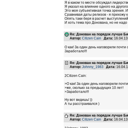
Я в каком то месте обсуждал лидерст
Я указал на влияние одного на другого
Это моя субъективная точка зрения. 
Сравнивая даты релизов - я прихожу к 
Опять таки беря в расчет выступлений
И хоть тема про Донована, но не над
Re: Донован на порядок лучше Б
Автор:
Citizen Cain
Дата:
16.04.1
О как! За один день наговорили почти 
Заработало!!!
Re: Донован на порядок лучше Б
Автор:
Johnny_1983
Дата:
16.04.
2Citizen Cain:
>О как! За один день наговорили почти
>же, сколько за предыдущих 10 лет!
>Заработало!!!
Ну вот видишь! ))
А ты расстраивался )
Re: Донован на порядок лучше Б
Автор:
Citizen Cain
Дата:
16.04.1