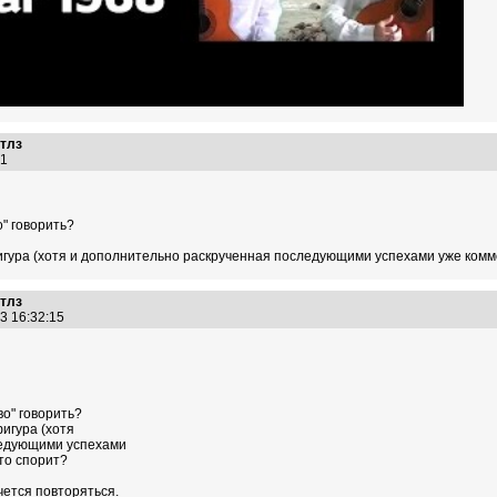
итлз
:01
о" говорить?
гура (хотя и дополнительно раскрученная последующими успехами уже коммерч
итлз
13 16:32:15
во" говорить?
игура (хотя
ледующими успехами
кто спорит?
чется повторяться.