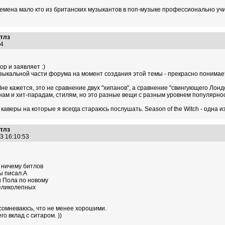
мена мало кто из британских музыкантов в поп-музыке профессионально учил
итлз
:34
ор и заявляет :)
узыкальной части форума на момент создания этой темы - прекрасно понимае
е кажется, это не сравнение двух "хипанов", а сравнение "свингующего Лонд
ам и хит-парадам, стилям, но это разные вещи с разным уровнем популярнос
 каверы на которые я всегда стараюсь послушать. Season of the Witch - одна из
итлз
13 16:10:53
 ничему битлов
ы писал.А
и Пола по новому
великолепных
 сомневаюсь, что не менее хорошими.
о вклад с ситаром. ))