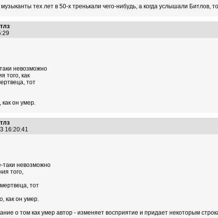
 музыканты тех лет в 50-х тренькали чего-нибудь, а когда услышали Битлов, 
итлз
15:29
-таки невозможно
я того, как
ертвеца, тот
 как он умер.
итлз
13 16:20:41
е-таки невозможно
ия того,
мертвеца, тот
, как он умер.
нание о том как умер автор - изменяет восприятие и придает некоторым строк