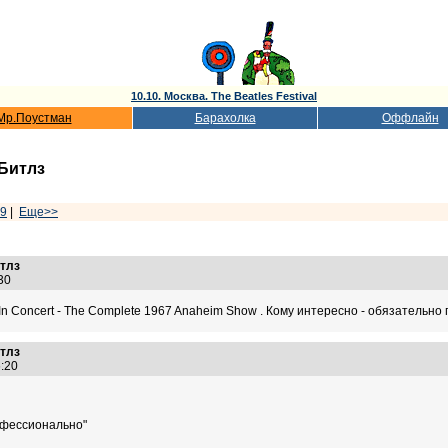
10.10. Москва. The Beatles Festival
Мр.Поустман
Барахолка
Оффлайн
Битлз
9
|
Еще>>
итлз
5:30
n Concert - The Complete 1967 Anaheim Show . Кому интересно - обязательно
итлз
06:20
офессионально"