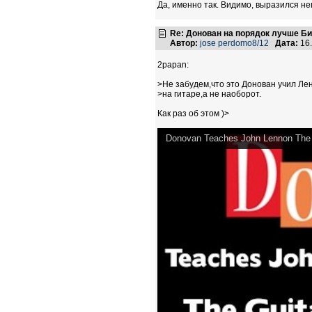
Да, именно так. Видимо, выразился не
Re: Донован на порядок лучше Б
Автор:
jose perdomo8/12
Дата:
16.
2papan:
>Не забудем,что это Донован учил Ле
>на гитаре,а не наоборот.
Как раз об этом )>
Donovan Teaches John Lennon The 