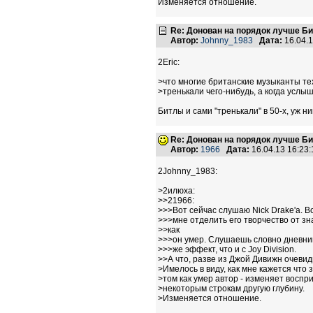
Изменяется отношение.
Re: Донован на порядок лучше Б
Автор:
Johnny_1983
Дата:
16.04.
2Eric:
>что многие британские музыканты тех
>тренькали чего-нибудь, а когда услы
Битлы и сами "тренькали" в 50-х, уж н
Re: Донован на порядок лучше Б
Автор:
1966
Дата:
16.04.13 16:2
2Johnny_1983:
>2илюха:
>>21966:
>>>Вот сейчас слушаю Nick Drake'a. В
>>>мне отделить его творчество от зн
>>как
>>>он умер. Слушаешь словно дневник
>>>же эффект, что и с Joy Division.
>>А что, разве из Джой Дивижн очевидн
>Имелось в виду, как мне кажется что 
>том как умер автор - изменяет воспр
>некоторым строкам другую глубину.
>Изменяется отношение.