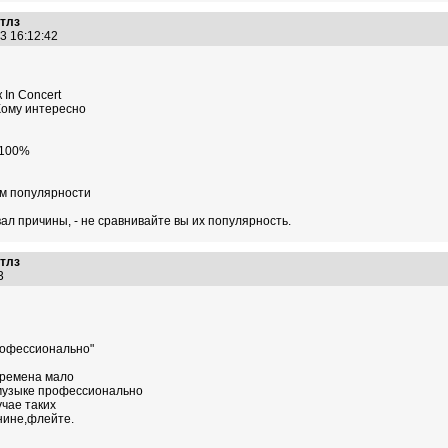
итлз
13 16:12:42
In Concert
Кому интересно
 100%
ем популярности
ал причины, - не сравнивайте вы их популярность.
итлз
13
рофессионально"
времена мало
-музыке профессионально
учае таких
нине,флейте.