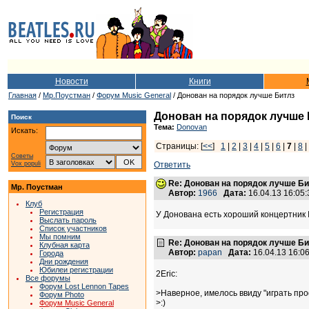
Новости
Книги
Главная
/
Мр.Поустман
/
Форум Music General
/ Донован на порядок лучше Битлз
Донован на порядок лучше 
Поиск
Тема:
Donovan
Искать:
Страницы: [
<<
]
1
|
2
|
3
|
4
|
5
|
6
|
7
|
8
|
Советы
Vox populi
Ответить
Re: Донован на порядок лучше Б
Мр. Поустман
Автор:
1966
Дата:
16.04.13 16:0
Клуб
Регистрация
У Донована есть хороший концертник I
Выслать пароль
Список участников
Мы помним
Re: Донован на порядок лучше Б
Клубная карта
Автор:
papan
Дата:
16.04.13 16:
Города
Дни рождения
Юбилеи регистрации
2Eric:
Все форумы
Форум Lost Lennon Tapes
>Наверное, имелось ввиду "играть пр
Форум Photo
>:)
Форум Music General