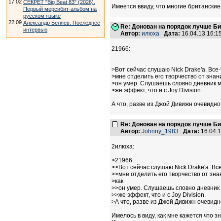
17.02
СЕКРЕТ "Big Beat 83" (2026).
Имеется ввиду, что многие британские
Первый мерсибит-альбом на
русском языке
22.09
Александр Беляев. Последнее
Re: Донован на порядок лучше Б
интервью
Автор:
илюха
Дата:
16.04.13 16:
21966:
>Вот сейчас слушаю Nick Drake'a. Все
>мне отделить его творчество от знани
>он умер. Слушаешь словно дневник м
>же эффект, что и с Joy Division.
А что, разве из Джой Дивижн очевидно,
Re: Донован на порядок лучше Б
Автор:
Johnny_1983
Дата:
16.04.
2илюха:
>21966:
>>Вот сейчас слушаю Nick Drake'a. Вс
>>мне отделить его творчество от знан
>как
>>он умер. Слушаешь словно дневник 
>>же эффект, что и с Joy Division.
>А что, разве из Джой Дивижн очевидно
Имелось в виду, как мне кажется что з