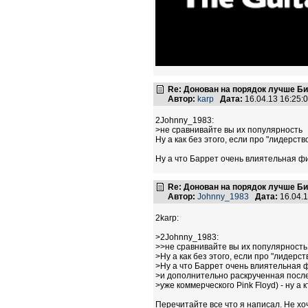
Re: Донован на порядок лучше Б
Автор:
karp
Дата:
16.04.13 16:25
2Johnny_1983:
>не сравнивайте вы их популярность
Ну а как без этого, если про "лидерств
Ну а что Баррет очень влиятельная фи
Re: Донован на порядок лучше Б
Автор:
Johnny_1983
Дата:
16.04.
2karp:
>2Johnny_1983:
>>не сравнивайте вы их популярность
>Ну а как без этого, если про "лидерст
>Ну а что Баррет очень влиятельная ф
>и дополнительно раскрученная пос
>уже коммерческого Pink Floyd) - ну а 
Перечитайте все что я написал. Не хо