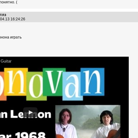
понятно. (
итлз
04.13 16:24:26
ннона играть
Guitar