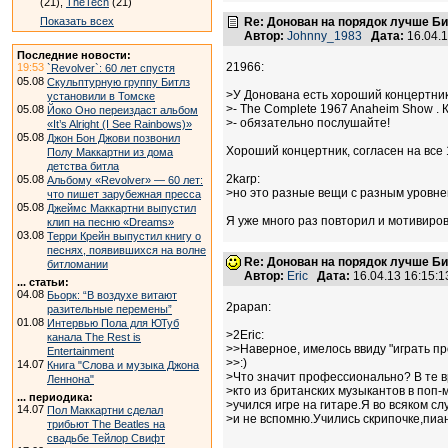
(21),
TheTech
(21)
Показать всех
Re: Донован на порядок лучше Б
Автор:
Johnny_1983
Дата:
16.04.
Последние новости:
21966:
19:53
`Revolver`: 60 лет спустя
05.08
Скульптурную группу Битлз
>У Донована есть хороший концертник 
установили в Томске
>- The Complete 1967 Anaheim Show . 
05.08
Йоко Оно переиздаст альбом
>- обязательно послушайте!
«It’s Alright (I See Rainbows)»
05.08
Джон Бон Джови позвонил
Хороший концертник, согласен на все
Полу Маккартни из дома
детства битла
2karp:
05.08
Альбому «Revolver» — 60 лет:
>но это разные вещи с разным уровн
что пишет зарубежная пресса
05.08
Джеймс Маккартни выпустил
Я уже много раз повторил и мотивиров
клип на песню «Dreams»
03.08
Терри Крейн выпустил книгу о
песнях, появившихся на волне
Re: Донован на порядок лучше Б
битломании
Автор:
Eric
Дата:
16.04.13 16:15:
... статьи:
04.08
Бьорк: “В воздухе витают
2papan:
разительные перемены”
01.08
Интервью Пола для ЮТуб
>2Eric:
канала The Rest is
>>Наверное, имелось ввиду "играть п
Entertainment
>>:)
14.07
Книга "Слова и музыка Джона
>Что значит профессионально? В те 
Леннона"
>кто из британских музыкантов в поп
... периодика:
>учился игре на гитаре.Я во всяком сл
14.07
Пол Маккартни сделал
>и не вспомню.Учились скрипочке,пиа
трибьют The Beatles на
свадьбе Тейлор Свифт