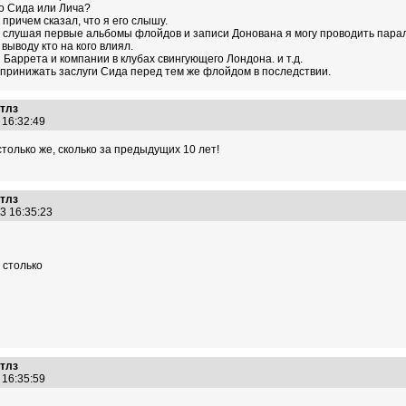
во Сида или Лича?
 причем сказал, что я его слышу.
И слушая первые альбомы флойдов и записи Донована я могу проводить пара
выводу кто на кого влиял.
 Баррета и компании в клубах свингующего Лондона. и т.д.
о принижать заслуги Сида перед тем же флойдом в последствии.
итлз
3 16:32:49
столько же, сколько за предыдущих 10 лет!
итлз
13 16:35:23
 столько
итлз
3 16:35:59