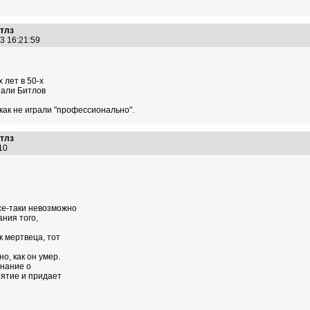
итлз
13 16:21:59
 лет в 50-х
шали Битлов
икак не играли "профессионально".
итлз
3:10
се-таки невозможно
ания того,
 мертвеца, тот
о, как он умер.
знание о
иятие и придает