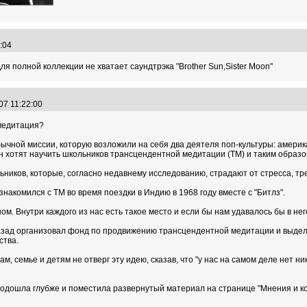
6:04
я полной коллекции не хватает саундтрэка "Brother Sun,Sister Moon"
07 11:22:00
медитация?
ычной миссии, которую возложили на себя два деятеля поп-культуры: америк
н хотят научить школьников трансцендентной медитации (ТМ) и таким образо
ьников, которые, согласно недавнему исследованию, страдают от стресса, тр
знакомился с ТМ во время поездки в Индию в 1968 году вместе с "Битлз".
м. Внутри каждого из нас есть такое место и если бы нам удавалось бы в него
назад организовал фонд по продвижению трансцендентной медитации и выдел
ства.
, семье и детям не отверг эту идею, сказав, что "у нас на самом деле нет н
 подошла глубже и поместила развернутый материал на странице "Мнения и ко