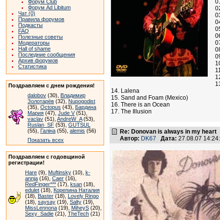
0
Форум Club
Форум Ad Libitum
0
Чат (0)
0
Правила форумов
0
Подкасты
0
FAQ
0
Полезные советы
0
Модераторы
Hall of shame
0
Последние сообщения
0
Архив форумов
1
Статистика
1
1
1
Поздравляем с днем рождения!
14. Lalena
dalobov
(30),
Владимир
15. Sand and Foam (Mexico)
Золотарёв
(32),
Nupogodist
16. There is an Ocean
(35),
Octopus
(43),
Бардина
17. The Illusion
Мария
(47),
Jude V
(51),
vaclav
(51),
AndreW_A
(53),
Ruslan_SF
(53),
GUTSUL
(55),
Галіна
(55),
alemis
(56)
Re: Donovan is always in my heart
Автор:
DK67
Дата:
27.08.07 14:2
Показать всех
Поздравляем с годовщиной
регистрации!
Hare
(9),
Muftinsky
(10),
k-
annja
(16),
Caer
(16),
RedFinger***
(17),
ksan
(18),
edulet
(18),
Корепина Наталия
(18),
Baster
(18),
Lovely Ringo
(18),
saysay
(19),
Salty
(19),
MissLennona
(19),
MiheyS
(20),
Sexy_Sadie
(21),
TheTech
(21)