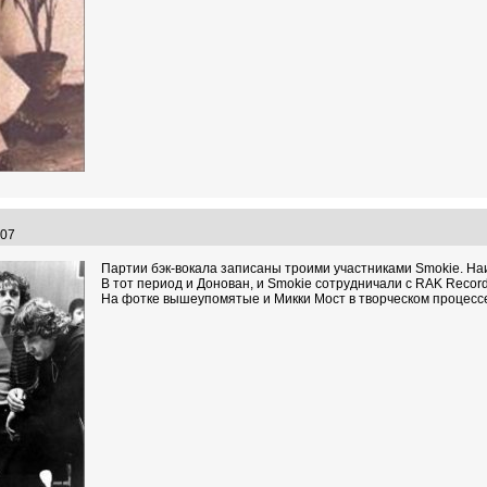
4:07
Партии бэк-вокала записаны троими участниками Smokie. Наиб
В тот период и Донован, и Smokie сотрудничали с RAK Recor
На фотке вышеупомятые и Микки Мост в творческом процесс