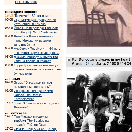
Показать всех
Последние новости:
19:53
`Revolver` : 60 лет спустя
05.08
Скульптурную группу Битлз
установили в Томске
05.08
Йоко Оно переиздаст альбом
«It’s Alright (I See Rainbows)»
05.08
Джон Бон Джови позвонил
Полу Маккартни из дома
детства битла
05.08
Альбому «Revolver» — 60 лет:
что пишет зарубежная пресса
05.08
Джеймс Маккартни выпустил
Re: Donovan is always in my heart
клип на песню «Dreams»
Автор:
DK67
Дата:
27.08.07 14:3
03.08
Терри Крейн выпустил книгу о
песнях, появившихся на волне
битломании
... статьи:
04.08
Бьорк: “В воздухе витают
разительные перемены”
01.08
Интервью Пола для ЮТуб
канала The Rest is
Entertainment
14.07
Книга "Слова и музыка Джона
Леннона"
... периодика:
14.07
Пол Маккартни сделал
трибьют The Beatles на
свадьбе Тейлор Свифт
17.02
СЕКРЕТ "Big Beat 83" (2026).