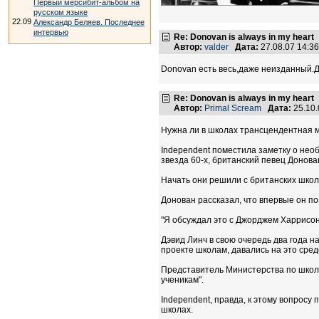
Первый мерсибит-альбом на
русском языке
22.09
Александр Беляев. Последнее
интервью
Re: Donovan is always in my heart
Автор:
valder
Дата:
27.08.07 14:3
Donovan есть весь,даже неизданный.Дл
Re: Donovan is always in my heart
Автор:
Primal Scream
Дата:
25.10.
Нужна ли в школах трансцендентная 
Independent поместила заметку о необ
звезда 60-х, британский певец Донова
Начать они решили с британских школ
Донован рассказал, что впервые он по
"Я обсуждал это с Джорджем Харрисоно
Дэвид Линч в свою очередь два года 
проекте школам, давались на это сред
Представитель Министерства по школам
ученикам".
Independent, правда, к этому вопросу
школах.