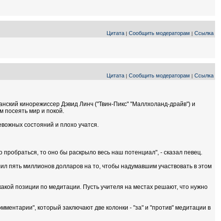
Цитата
Сообщить модераторам
Ссылка
|
|
Цитата
Сообщить модераторам
Ссылка
|
|
анский кинорежиссер Дэвид Линч ("Твин-Пикс" "Маллхоланд-драйв") и
м посеять мир и покой.
евожных состояний и плохо учатся.
 пробраться, то оно бы раскрыло весь наш потенциал", - сказал певец.
ил пять миллионов долларов на то, чтобы надумавшим участвовать в этом
икакой позиции по медитации. Пусть учителя на местах решают, что нужно
мментарии", который заключают две колонки - "за" и "против" медитации в