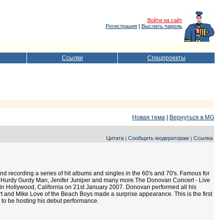
Войти на сайт
Регистрация
|
Выслать пароль
Ссылки
Спецпроекты
Новая тема
|
Вернуться в MG
Цитата
Сообщить модераторам
Ссылка
|
|
nd recording a series of hit albums and singles in the 60's and 70's. Famous for
n, Hurdy Gurdy Man, Jenifer Juniper and many more.The Donovan Concert - Live
e in Hollywood, California on 21st January 2007. Donovan performed all his
rt and Mike Love of the Beach Boys made a surprise appearance. This is the first
to be hosting his debut performance.