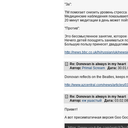
"За":
ТМ помогает снизить уровень стресса
Медицинские наблюдения показывают, 
20 минут медитации в день может пойт
"Против":
Это бессмысленное занятие, которое 
Нечего детей поощрять заниматься пс
Большую пользу принесет двадцатимин
http://news.bbc.co.uk/hi/russian/uk/ne
Re: Donovan is always in my heart
Автор:
Primal Scream
Дата:
30.01
Donovan reflects on the Beatles, keeps 
http://www.azcentral.com/news/articles/
Re: Donovan is always in my heart
Автор:
еж ушастый
Дата:
03.02.0
Привет!
А вот пресимпатичная версия Goo Goo 
https://www.youtube.com/watch?v