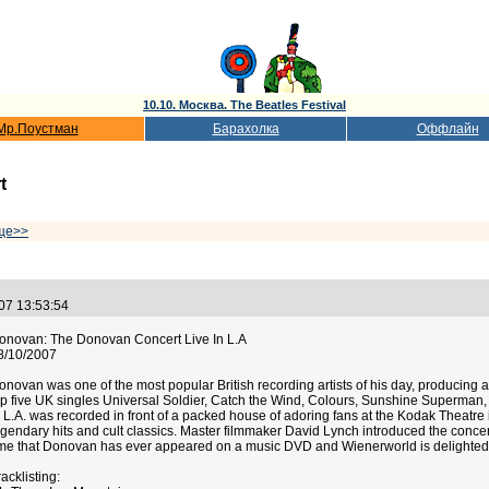
10.10. Москва. The Beatles Festival
Мр.Поустман
Барахолка
Оффлайн
t
ще>>
.07 13:53:54
onovan: The Donovan Concert Live In L.A
8/10/2007
onovan was one of the most popular British recording artists of his day, producing a
op five UK singles Universal Soldier, Catch the Wind, Colours, Sunshine Superma
n L.A. was recorded in front of a packed house of adoring fans at the Kodak Theatr
egendary hits and cult classics. Master filmmaker David Lynch introduced the conce
ime that Donovan has ever appeared on a music DVD and Wienerworld is delighted 
acklisting: