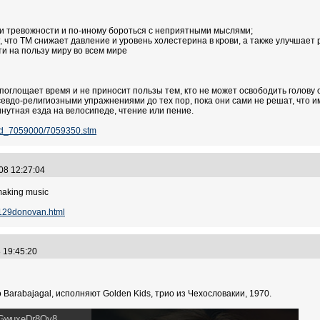
 и тревожности и по-иному бороться с неприятными мыслями;
что ТМ снижает давление и уровень холестерина в крови, а также улучшает 
и на пользу миру во всем мире
поглощает время и не приносит пользы тем, кто не может освободить голову 
евдо-религиозными упражнениями до тех пор, пока они сами не решат, что им
утная езда на велосипеде, чтение или пение.
wsid_7059000/7059350.stm
.08 12:27:04
making music
0129donovan.html
8 19:45:20
Barabajagal, исполняют Golden Kids, трио из Чехословакии, 1970.
=GwuxeDr8Ov8