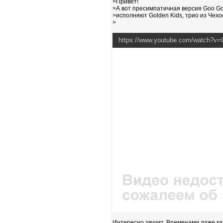
>Привет!
>А вот пресимпатичная версия Goo Go
>исполняют Golden Kids, трио из Чехо
>
https://www.youtube.com/watch?v
Интересно звучит. Временами даже каж