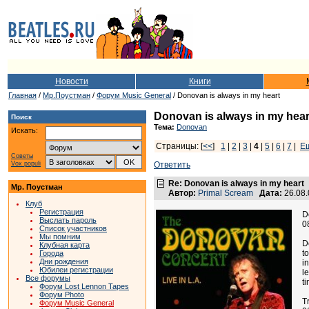
Новости
Книги
Главная
/
Мр.Поустман
/
Форум Music General
/ Donovan is always in my heart
Donovan is always in my hear
Поиск
Тема:
Donovan
Искать:
Страницы: [
<<
]
1
|
2
|
3
|
4
|
5
|
6
|
7
|
Е
Советы
Vox populi
Ответить
Re: Donovan is always in my heart
Мр. Поустман
Автор:
Primal Scream
Дата:
26.08
Клуб
Регистрация
D
Выслать пароль
0
Список участников
Мы помним
D
Клубная карта
t
Города
Дни рождения
i
Юбилеи регистрации
l
Все форумы
t
Форум Lost Lennon Tapes
Форум Photo
Tr
Форум Music General