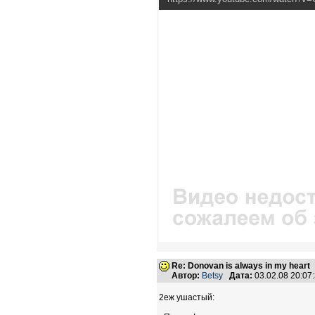
Re: Donovan is always in my heart
Автор:
Betsy
Дата:
03.02.08 20:0
2еж ушастый: