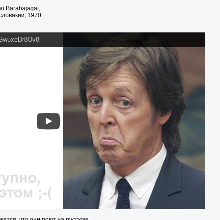
o Barabajagal,
словакии, 1970.
=GwuxeDr8Ov8
ется, что они поют на русском.