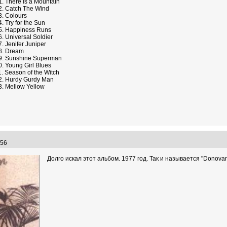
1. There Is a Mountain
2. Catch The Wind
3. Colours
4. Try for the Sun
5. Happiness Runs
6. Universal Soldier
7. Jenifer Juniper
8. Dream
9. Sunshine Superman
0. Young Girl Blues
1. Season of the Witch
2. Hurdy Gurdy Man
3. Mellow Yellow
4:56
Долго искал этот альбом. 1977 год. Так и называется "Donovan