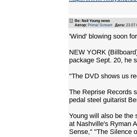
Re: Neil Young news
Автор:
Primal Scream
Дата:
23.07
'Wind' blowing soon fo
NEW YORK (Billboard) -
package Sept. 20, he s
"The DVD shows us reco
The Reprise Records se
pedal steel guitarist 
Young will also be the 
at Nashville's Ryman A
Sense," "The Silence o