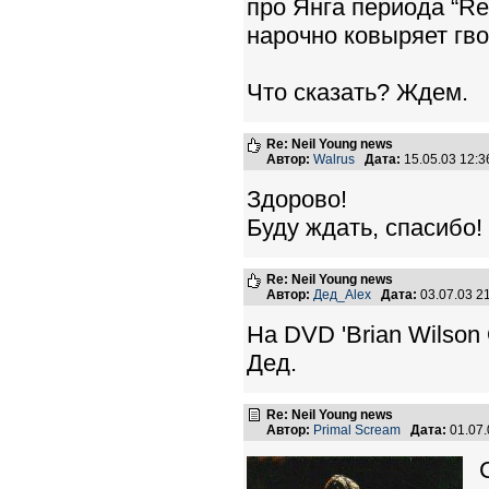
про Янга периода “Re
нарочно ковыряет гво
Что сказать? Ждем.
Re: Neil Young news
Автор:
Walrus
Дата:
15.05.03 12:
Здорово!
Буду ждать, спасибо!
Re: Neil Young news
Автор:
Дед_Alex
Дата:
03.07.03 2
На DVD 'Brian Wilson 
Дед.
Re: Neil Young news
Автор:
Primal Scream
Дата:
01.07.