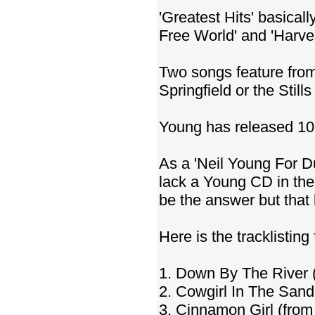
'Greatest Hits' basical
Free World' and 'Harve
Two songs feature from
Springfield or the Stil
Young has released 10 
As a 'Neil Young For Du
lack a Young CD in thei
be the answer but that
Here is the tracklisting
1. Down By The River 
2. Cowgirl In The San
3. Cinnamon Girl (fro