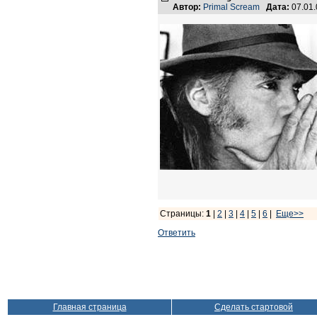
Автор:
Primal Scream
Дата:
07.01
Страницы:
1
|
2
|
3
|
4
|
5
|
6
|
Еще>>
Ответить
Главная страница
Сделать стартовой