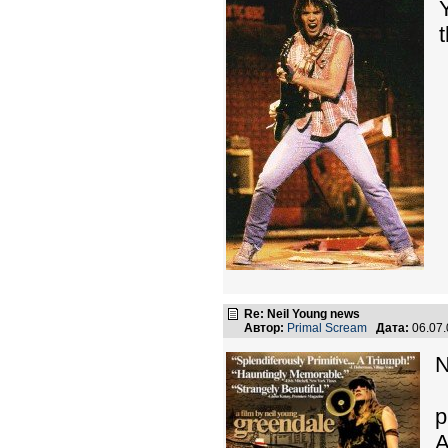
Re: Neil Young news
Автор:
Primal Scream
Дата:
06.07
N
p
A