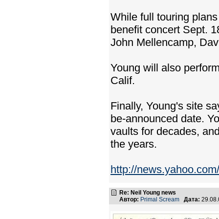
While full touring plan
benefit concert Sept. 18
John Mellencamp, Dav
Young will also perform
Calif.
Finally, Young's site sa
be-announced date. You
vaults for decades, an
the years.
http://news.yahoo.co
Re: Neil Young news
Автор:
Primal Scream
Дата:
29.08