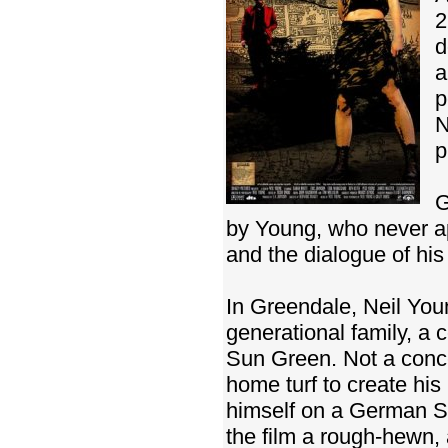
2
d
a
p
N
p
G
by Young, who never app
and the dialogue of his
In Greendale, Neil Youn
generational family, a 
Sun Green. Not a concer
home turf to create his
himself on a German S
the film a rough-hewn, 