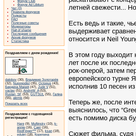
Форум Club
Форум Ad Libitum
летней свежести... Но
Чат (0)
Правила форумов
Подкасты
FAQ
Есть ведь и такие, ч
Полезные советы
Модераторы
выдерживает сравнен
Hall of shame
Последние сообщения
относится и Neil Youn
Архив форумов
Статистика
Поздравляем с днем рождения!
В этом году выходит 
лет после их последн
рок-оперой, затем пе
европейского турне Я
dalobov
(30),
Владимир Золотарёв
(32),
Nupogodist
(35),
Octopus
(43),
исполнив 10 песен и
Бардина Мария
(47),
Jude V
(51),
vaclav
(51),
AndreW_A
(53),
Ruslan_SF
(53),
GUTSUL
(55),
Галіна
(55),
alemis
(56)
Теперь же, после инт
Показать всех
выяснилось, что “Greend
Поздравляем с годовщиной
есть помимо диска б
регистрации!
Hare
(9),
Muftinsky
(10),
k-
annja
(16),
Caer
(16),
RedFinger***
(17),
ksan
(18),
Сюжет фильма, судя 
edulet
(18),
Корепина