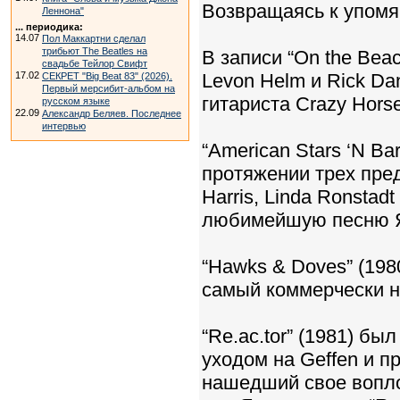
Возвращаясь к упомя
Леннона"
... периодика:
14.07
Пол Маккартни сделал
трибьют The Beatles на
В записи “On the Bea
свадьбе Тейлор Свифт
17.02
Levon Helm и Rick Da
СЕКРЕТ "Big Beat 83" (2026).
Первый мерсибит-альбом на
гитариста Crazy Hors
русском языке
22.09
Александр Беляев. Последнее
интервью
“American Stars ‘N B
протяжении трех пре
Harris, Linda Ronstadt
любимейшую песню Ян
“Hawks & Doves” (1980
самый коммерчески н
“Re.ac.tor” (1981) б
уходом на Geffen и 
нашедший свое вопло