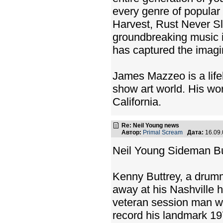
every genre of popular
Harvest, Rust Never S
groundbreaking music in
has captured the imagin
James Mazzeo is a lifel
show art world. His wo
California.
Re: Neil Young news
Автор:
Primal Scream
Дата:
16.09
Neil Young Sideman Bu
Kenny Buttrey, a drum
away at his Nashville 
veteran session man w
record his landmark 1