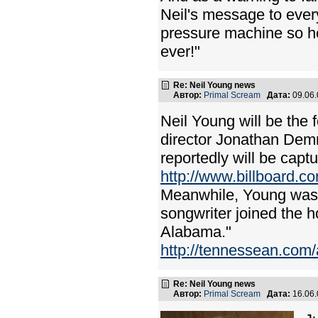
Neil's message to ever
pressure machine so he 
ever!"
Re: Neil Young news
Автор:
Primal Scream
Дата:
09.06
Neil Young will be the 
director Jonathan Demm
reportedly will be captur
http://www.billboard.c
Meanwhile, Young was 
songwriter joined the 
Alabama."
http://tennessean.co
Re: Neil Young news
Автор:
Primal Scream
Дата:
16.06