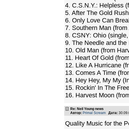
4. C.S.N.Y.: Helpless 
5. After The Gold Rush
6. Only Love Can Break
7. Southern Man (from 
8. CSNY: Ohio (single,
9. The Needle and the
10. Old Man (from Harv
11. Heart Of Gold (fro
12. Like A Hurricane (f
13. Comes A Time (fr
14. Hey Hey, My My (In
15. Rockin' In The Fre
16. Harvest Moon (fro
Re: Neil Young news
Автор:
Primal Scream
Дата:
30.09
Quality Music for the 