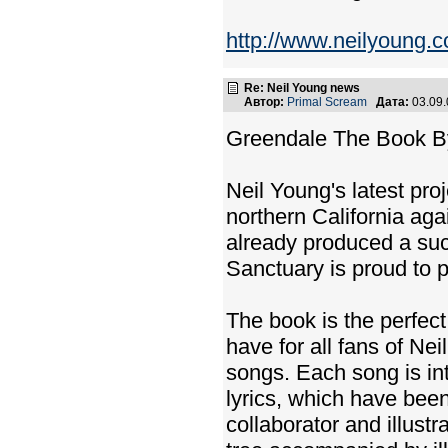
http://www.neilyoung.co
Re: Neil Young news
Автор:
Primal Scream
Дата:
03.09
Greendale The Book B
Neil Young's latest pro
northern California aga
already produced a succ
Sanctuary is proud to 
The book is the perfec
have for all fans of Nei
songs. Each song is in
lyrics, which have bee
collaborator and illus