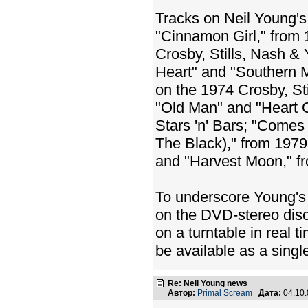
Tracks on Neil Young's
"Cinnamon Girl," from
Crosby, Stills, Nash &
Heart" and "Southern M
on the 1974 Crosby, S
"Old Man" and "Heart O
Stars 'n' Bars; "Comes
The Black)," from 1979
and "Harvest Moon," f
To underscore Young's c
on the DVD-stereo disc
on a turntable in real 
be available as a sing
Re: Neil Young news
Автор:
Primal Scream
Дата:
04.10