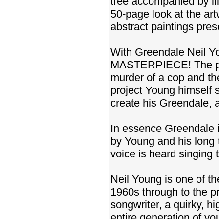
tree accompanied by ill
50-page look at the art
abstract paintings prese
With Greendale Neil Y
MASTERPIECE! The perfe
murder of a cop and th
project Young himself s
create his Greendale, a
In essence Greendale is
by Young and his long t
voice is heard singing t
Neil Young is one of th
1960s through to the pr
songwriter, a quirky, h
entire generation of yo