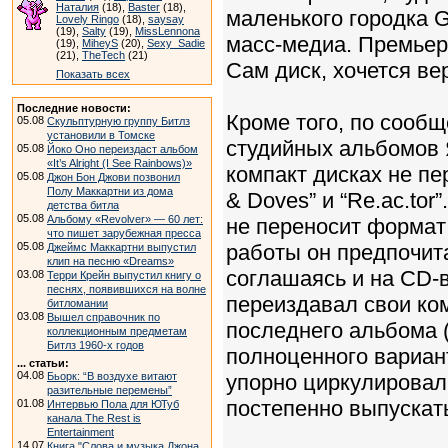
Наталия
(18),
Baster
(18),
маленького городка 
Lovely Ringo
(18),
saysay
(19),
Salty
(19),
MissLennona
масс-медиа. Премьера
(19),
MiheyS
(20),
Sexy_Sadie
(21),
TheTech
(21)
Сам диск, хочется ве
Показать всех
Последние новости:
Кроме того, по сообщ
05.08
Скульптурную группу Битлз
установили в Томске
студийных альбомов Я
05.08
Йоко Оно переиздаст альбом
«It’s Alright (I See Rainbows)»
компакт дисках не пер
05.08
Джон Бон Джови позвонил
Полу Маккартни из дома
& Doves” и “Re.ac.tor
детства битла
05.08
Альбому «Revolver» — 60 лет:
не переносит формат
что пишет зарубежная пресса
05.08
работы он предпочита
Джеймс Маккартни выпустил
клип на песню «Dreams»
соглашаясь и на CD-
03.08
Терри Крейн выпустил книгу о
песнях, появившихся на волне
переиздавал свои ко
битломании
03.08
Вышел справочник по
последнего альбома (
коллекционным предметам
Битлз 1960-х годов
полноценного вариан
... статьи:
04.08
Бьорк: “В воздухе витают
упорно циркулировал 
разительные перемены”
постепенно выпускать
01.08
Интервью Пола для ЮТуб
канала The Rest is
Entertainment
14.07
Книга "Слова и музыка Джона