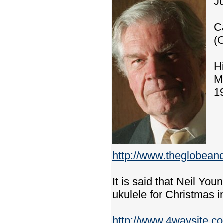
J
C
(
Hi
M
19
http://www.theglobean
It is said that Neil Yo
ukulele for Christmas in
http://www.4waysite.