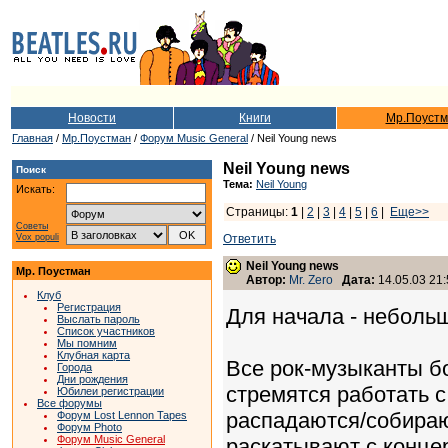
Новости
Книги
Мр.Поустм
Главная
/
Мр.Поустман
/
Форум Music General
/ Neil Young news
Neil Young news
Поиск
Тема:
Neil Young
Искать:
Страницы:
1
|
2
|
3
|
4
|
5
|
6
|
Еще>>
Советы
Vox populi
Ответить
Neil Young news
Мр. Поустман
Автор:
Mr. Zero
Дата:
14.05.03 21:
Клуб
Регистрация
Для начала - неболь
Выслать пароль
Список участников
Мы помним
Клубная карта
Все рок-музыканты бо
Города
Дни рождения
стремятся работать 
Юбилеи регистрации
Все форумы
распадаются/cобираю
Форум Lost Lennon Tapes
Форум Photo
Форум Music General
раскатывают с концер