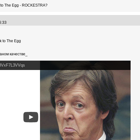
 to The Egg - ROCKESTRA?
26:33
 to The Egg
оганом качестве_
=8VxF7L3VVqs