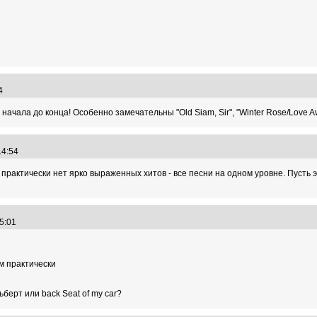
54
ачала до конца! Особенно замечательны "Old Siam, Sir", "Winter Rose/Love Awak
:14:54
 практически нет ярко выраженных хитов - все песни на одном уровне. Пусть 
35:01
м практически
берт или back Seat of my car?