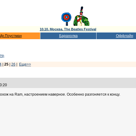
10.10. Москва. The Beatles Festival
Мр.Поустман
Барахолка
Оффлайн
79)
4
|
25
|
26
|
Еще>>
40:20
похож на Ram, настроением наверное. Особенно разгоняется к концу.