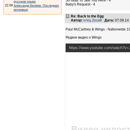
So Glad To See You Here - 4
русском языке
Baby's Request - 4
22.09
Александр Беляев. Последнее
интервью
Re: Back to the Egg
Автор:
отец Zосий
Дата:
07.09.14
Paul McCartney & Wings - Nationwide 
Редкое видео о Wings
https://www.youtube.com/watch?