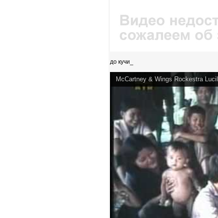
до кучи_
McCartney & Wings Rockestra Lucil