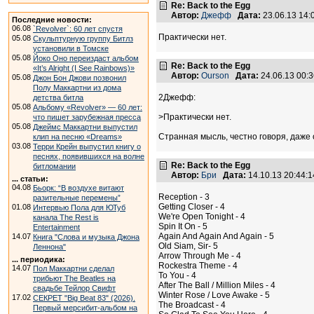
Re: Back to the Egg
Автор:
Джефф
Дата:
23.06.13 14
Последние новости:
06.08
`Revolver`: 60 лет спустя
Практически нет.
05.08
Скульптурную группу Битлз
установили в Томске
05.08
Йоко Оно переиздаст альбом
Re: Back to the Egg
«It’s Alright (I See Rainbows)»
Автор:
Ourson
Дата:
24.06.13 00:
05.08
Джон Бон Джови позвонил
Полу Маккартни из дома
2Джефф:
детства битла
05.08
Альбому «Revolver» — 60 лет:
>Практически нет.
что пишет зарубежная пресса
05.08
Джеймс Маккартни выпустил
Странная мысль, честно говоря, даже 
клип на песню «Dreams»
03.08
Терри Крейн выпустил книгу о
песнях, появившихся на волне
Re: Back to the Egg
битломании
Автор:
Бри
Дата:
14.10.13 20:44
... статьи:
04.08
Бьорк: “В воздухе витают
Reception - 3
разительные перемены”
Getting Closer - 4
01.08
Интервью Пола для ЮТуб
We're Open Tonight - 4
канала The Rest is
Spin It On - 5
Entertainment
Again And Again And Again - 5
14.07
Книга "Слова и музыка Джона
Old Siam, Sir- 5
Леннона"
Arrow Through Me - 4
... периодика:
Rockestra Theme - 4
14.07
Пол Маккартни сделал
To You - 4
трибьют The Beatles на
After The Ball / Million Miles - 4
свадьбе Тейлор Свифт
Winter Rose / Love Awake - 5
17.02
СЕКРЕТ "Big Beat 83" (2026).
The Broadcast - 4
Первый мерсибит-альбом на