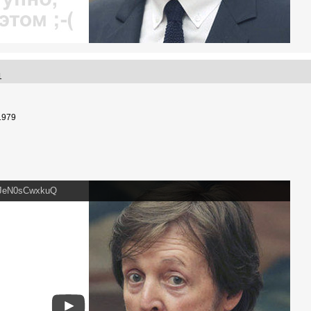
31
1979
v=JeN0sCwxkuQ