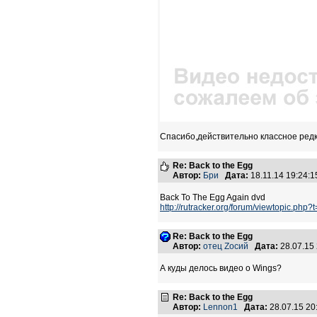
Спасибо,действительно классное редк
Re: Back to the Egg
Автор:
Бри
Дата:
18.11.14 19:24
Back To The Egg Again dvd
http://rutracker.org/forum/viewtopic.php
Re: Back to the Egg
Автор:
отец Zосий
Дата:
28.07.15
А куды делось видео о Wings?
Re: Back to the Egg
Автор:
Lennon1
Дата:
28.07.15 2