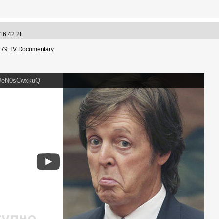
 16:42:28
1979 TV Documentary
v=JeN0sCwxkuQ