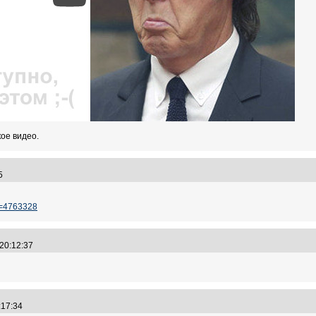
ое видео.
:15
?t=4763328
 20:12:37
0:17:34