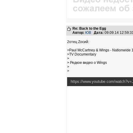
Re: Back to the Egg
Автор:
ЮВ
Дата:
09.09.14 12:59:
2отец Zосий:
>Paul McCartney & Wings - Nationwide 
>TV Documentary
>
> Редкое видео о Wings
>
>
https://www.youtube.com/watch?