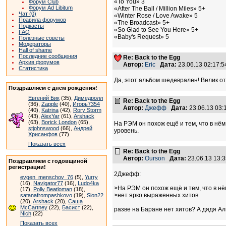
«To You» 3
Форум Club
Форум Ad Libitum
«After The Ball / Million Miles» 5+
Чат (0)
«Winter Rose / Love Awake» 5
Правила форумов
«The Broadcast» 5+
Подкасты
«So Glad to See You Here» 5+
FAQ
«Baby's Request» 5
Полезные советы
Модераторы
Hall of shame
Последние сообщения
Re: Back to the Egg
Архив форумов
Автор:
Eric
Дата:
23.06.13 02:17:
Статистика
Да, этот альбом шедеврален! Велик от н
Поздравляем с днем рождения!
Евгений Бик
(35),
Димедролл
Re: Back to the Egg
(36),
Zapple
(40),
Игорь7354
Автор:
Джефф
Дата:
23.06.13 03
(40),
Katrina
(42),
Rory Storm
(43),
AlexYar
(61),
Arshack
(63),
Borick London
(65),
На РЭМ он похож ещё и тем, что в нём
stjohnswood
(66),
Андрей
уровень.
Хрисанфов
(77)
Показать всех
Re: Back to the Egg
Автор:
Ourson
Дата:
23.06.13 13:
Поздравляем с годовщиной
регистрации!
2Джефф:
evgen_menschov_76
(5),
Yurry
(16),
Navigator77
(16),
Ludo4ka
>На РЭМ он похож ещё и тем, что в нё
(17),
Polly Beatloman
(18),
>нет ярко выраженных хитов
satanafrompashkovo
(19),
Sion22
(20),
Arshack
(20),
Саша
McCartney
(22),
Басист
(22),
разве на Баране нет хитов? А дядя Аль
Nich
(22)
Показать всех