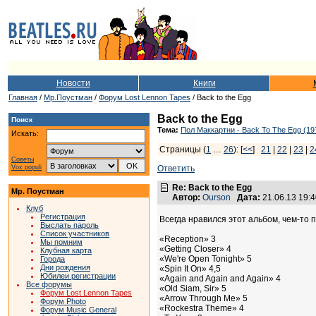
Новости
Книги
Главная
/
Мр.Поустман
/
Форум Lost Lennon Tapes
/ Back to the Egg
Back to the Egg
Поиск
Тема:
Пол Маккартни - Back To The Egg (19
Искать:
Страницы (
1
…
26
): [
<<
]
21
|
22
|
23
|
2
Советы
Vox populi
Ответить
Re: Back to the Egg
Мр. Поустман
Автор:
Ourson
Дата:
21.06.13 19:
Клуб
Регистрация
Всегда нравился этот альбом, чем-то 
Выслать пароль
Список участников
«Reception» 3
Мы помним
«Getting Closer» 4
Клубная карта
«We're Open Tonight» 5
Города
Дни рождения
«Spin It On» 4,5
Юбилеи регистрации
«Again and Again and Again» 4
Все форумы
«Old Siam, Sir» 5
Форум Lost Lennon Tapes
«Arrow Through Me» 5
Форум Photo
«Rockestra Theme» 4
Форум Music General