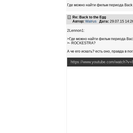
Где можно найти фильм периода Back
Re: Back to the Egg
Автор:
Walrus
Дата:
29.07.15 14:
2Lennon1:
>Где можно найти фильм периода Back
>- ROCKESTRA?
А че его искать? есть оно, правда в п
https://www.youtube.com/watch?v