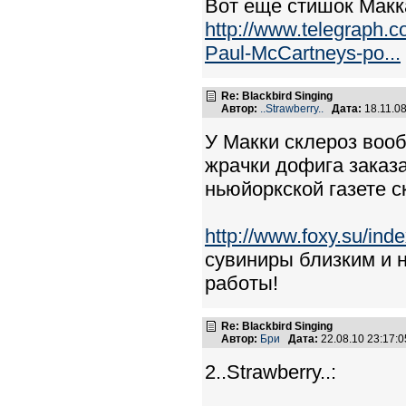
Вот еще стишок Макк
http://www.telegraph.c
Paul-McCartneys-po...
Re: Blackbird Singing
Автор:
..Strawberry..
Дата:
18.11.0
У Макки склероз вооб
жрачки дофига заказа
ньюйоркской газете с
http://www.foxy.su/in
сувиниры близким и 
работы!
Re: Blackbird Singing
Автор:
Бри
Дата:
22.08.10 23:17
2..Strawberry..: