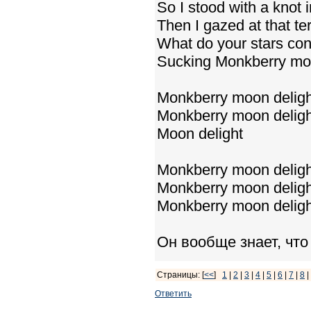
So I stood with a knot
Then I gazed at that ter
What do your stars conc
Sucking Monkberry moo
Monkberry moon deligh
Monkberry moon deligh
Moon delight
Monkberry moon deligh
Monkberry moon deligh
Monkberry moon deligh
Он вообще знает, что
Страницы: [
<<
]
1
|
2
|
3
|
4
|
5
|
6
|
7
|
8
|
Ответить