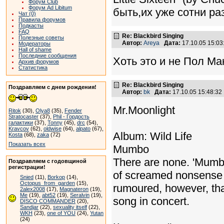
Форум Club
Форум Ad Libitum
быть,их уже сотни раз
Чат (0)
Правила форумов
Подкасты
FAQ
Re: Blackbird Singing
Полезные советы
Автор:
Areya
Дата:
17.10.05 15:0
Модераторы
Hall of shame
Последние сообщения
Хоть это и не Пол Макка
Архив форумов
Статистика
Re: Blackbird Singing
Поздравляем с днем рождения!
Автор:
bk
Дата:
17.10.05 15:48:3
Mr.Moonlight
Ritok
(30),
Olya8
(35),
Fender
Stratocaster
(37),
Phil - Гордость
галактики
(37),
Tonny
(45),
drc
(54),
Kravcov
(62),
oldwise
(64),
alpato
(67),
Album: Wild Life
Kosta
(68),
zaka
(72)
Показать всех
Mumbo
There are none. 'Mumbo,
Поздравляем с годовщиной
регистрации!
of screamed nonsense sy
Snied
(11),
Borkop
(14),
Octopus_from_garden
(15),
rumoured, however, tha
2alex2008
(17),
Magnateron
(19),
Me
(19),
abt52
(19),
Seralvin
(19),
song in concert.
DISCO COMMANDER
(20),
Sandjar
(22),
sexuality itself
(22),
WKH
(23),
one of YOU
(24),
Yutan
(24)