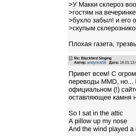
>У Макки склероз воо
>гостям на вечеринке
>бухло забыл! и его 
>скупым склерознико
Плохая газета, трезвы
Re: Blackbird Singing
Автор:
andynick58
Дата:
16.01.13
Привет всем! С огро
переводы MMD, но... 
официальном (!) сайт
оставляющее камня н
So I sat in the attic
A pillow up my nose
And the wind played a d