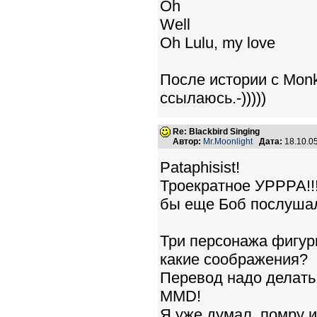
Oh
Well
Oh Lulu, my love
После истории с Monk
ссылаюсь.-)))))
Re: Blackbird Singing
Автор:
Mr.Moonlight
Дата:
18.10.0
Pataphisist!
Троекратное УРРРА!!!
бы еще Боб послушал
Три персонажа фигури
какие соображения?
Перевод надо делать
MMD!
Я уже думал, помру и