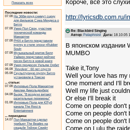
Короче, всё это слухи
Показать всех
Последние новости:
http://lyricsdb.com.ru
07.08
На Эбби-роуд снимут сцену
для фильмов Сэма Мендеса о
Битлз
07.08
Умер Пол Свон, участник
Re: Blackbird Singing
технической команды
Автор:
Pataphisist
Дата:
18.10.05 
Маккартни
07.08
PHIX и Битлз представили
В японском издании W
куртку в стиле эпохи «Rubber
Soul»
MUMBO
07.08
Музыкальный критик Билл
Уаймен представил рейтинг
песен Битлз в новой книге
07.08
Умер продюсер Уильям Орбит
Take it,Tony
06.08
`Revolver`: 60 лет спустя
05.08
Скульптурную группу Битлз
Well your love has my
установили в Томске
One moment and I'll bre
... статьи:
07.08
Интервью Пола Маккартни
Well my life just could
Амелии Димольденберг
04.08
Бьорк: “В воздухе витают
Or else I'll break it
разительные перемены”
01.08
Интервью Пола для ЮТуб
Come on people don't 
канала The Rest is
Entertainment
Come on people don't 
... периодика:
Come on people don't l
14.07
Пол Маккартни сделал
трибьют The Beatles на
Come on Lulu the raide
свадьбе Тейлор Свифт