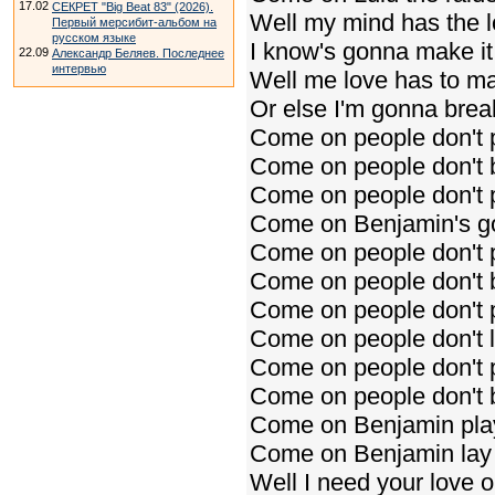
17.02
СЕКРЕТ "Big Beat 83" (2026).
Well my mind has the 
Первый мерсибит-альбом на
русском языке
I know's gonna make it
22.09
Александр Беляев. Последнее
интервью
Well me love has to ma
Or else I'm gonna brea
Come on people don't 
Come on people don't 
Come on people don't p
Come on Benjamin's g
Come on people don't 
Come on people don't 
Come on people don't 
Come on people don't 
Come on people don't 
Come on people don't 
Come on Benjamin pla
Come on Benjamin lay
Well I need your love o