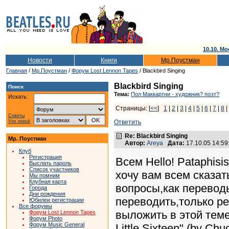
10.10. Мо
Новости
Книги
Мр.Поустман
Главная
/
Мр.Поустман
/
Форум Lost Lennon Tapes
/ Blackbird Singing
Blackbird Singing
Поиск
Тема:
Пол Маккартни - художник? поэт?
Искать:
Страницы: [
<<
]
1
|
2
|
3
|
4
|
5
|
6
|
7
|
8
|
Советы
Vox populi
Ответить
Re: Blackbird Singing
Мр. Поустман
Автор:
Areya
Дата:
17.10.05 14:5
Клуб
Регистрация
Всем Hello! Pataphisi
Выслать пароль
Список участников
хочу вам всем сказат
Мы помним
Клубная карта
вопросы,как перевод
Города
Дни рождения
переводить,только ре
Юбилеи регистрации
Все форумы
выложить в этой теме
Форум Lost Lennon Tapes
Форум Photo
Форум Music General
Little Sixteen" (by Ch