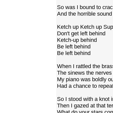
So was I bound to crac
And the horrible sound
Ketch up Ketch up Sup
Don't get left behind
Ketch-up behind
Be left behind
Be left behind
When I rattled the bra
The sinews the nerves 
My piano was boldly o
Had a chance to repeat 
So I stood with a knot
Then I gazed at that ter
What do your stars conc