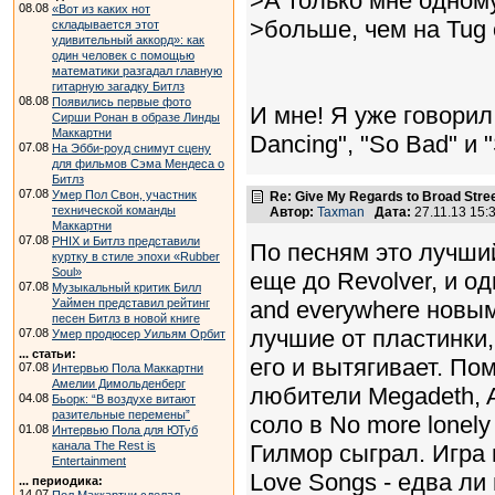
>А только мне одному
08.08
«Вот из каких нот
>больше, чем на Tug 
складывается этот
удивительный аккорд»: как
один человек с помощью
математики разгадал главную
гитарную загадку Битлз
08.08
Появились первые фото
И мне! Я уже говорил 
Сирши Ронан в образе Линды
Маккартни
Dancing", "So Bad" и "
07.08
На Эбби-роуд снимут сцену
для фильмов Сэма Мендеса о
Битлз
07.08
Умер Пол Свон, участник
Re: Give My Regards to Broad Stre
технической команды
Автор:
Taxman
Дата:
27.11.13 15
Маккартни
07.08
PHIX и Битлз представили
По песням это лучши
куртку в стиле эпохи «Rubber
Soul»
еще до Revolver, и од
07.08
Музыкальный критик Билл
Уаймен представил рейтинг
and everywhere новы
песен Битлз в новой книге
лучшие от пластинки,
07.08
Умер продюсер Уильям Орбит
... статьи:
его и вытягивает. По
07.08
Интервью Пола Маккартни
Амелии Димольденберг
любители Megadeth, A
04.08
Бьорк: “В воздухе витают
разительные перемены”
соло в No more lonely
01.08
Интервью Пола для ЮТуб
канала The Rest is
Гилмор сыграл. Игра 
Entertainment
Love Songs - едва ли
... периодика:
14.07