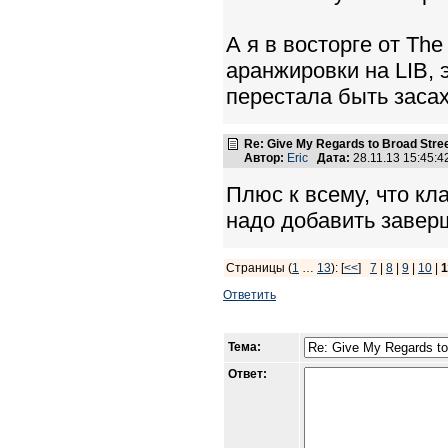
А я в восторге от Th
аранжировки на LIB, 
перестала быть засах
Re: Give My Regards to Broad Stre
Автор:
Eric
Дата:
28.11.13 15:45:
Плюс к всему, что кл
надо добавить завер
Страницы (
1
…
13
): [
<<
]
7
|
8
|
9
|
10
|
1
Ответить
Тема:
Ответ: