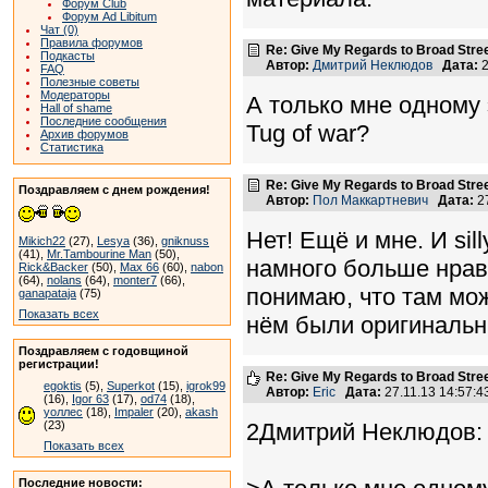
Форум Club
Форум Ad Libitum
Чат (0)
Правила форумов
Re: Give My Regards to Broad Stre
Подкасты
Автор:
Дмитрий Неклюдов
Дата:
2
FAQ
Полезные советы
Модераторы
А только мне одному 
Hall of shame
Последние сообщения
Tug of war?
Архив форумов
Статистика
Re: Give My Regards to Broad Stre
Поздравляем с днем рождения!
Автор:
Пол Маккартневич
Дата:
27
Нет! Ещё и мне. И sil
Mikich22
(27),
Lesya
(36),
gniknuss
(41),
Mr.Tambourine Man
(50),
намного больше нрав
Rick&Backer
(50),
Max 66
(60),
nabon
(64),
nolans
(64),
monter7
(66),
понимаю, что там мож
ganapataja
(75)
Показать всех
нём были оригинальн
Поздравляем с годовщиной
регистрации!
Re: Give My Regards to Broad Stre
egoktis
(5),
Superkot
(15),
igrok99
Автор:
Eric
Дата:
27.11.13 14:57:
(16),
Igor 63
(17),
od74
(18),
уоллес
(18),
Impaler
(20),
akash
(23)
2Дмитрий Неклюдов:
Показать всех
Последние новости: