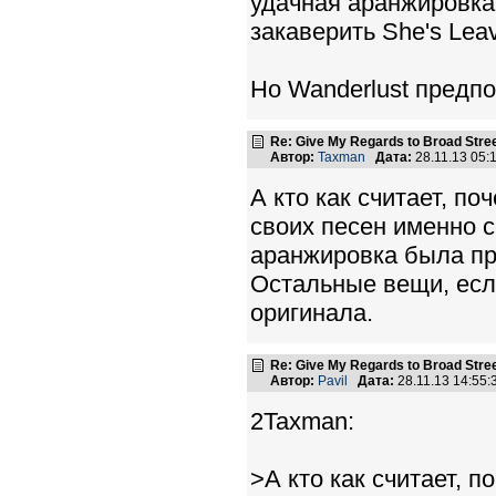
удачная аранжировка
закаверить She's Lea
Но Wanderlust предп
Re: Give My Regards to Broad Stre
Автор:
Taxman
Дата:
28.11.13 05
А кто как считает, п
своих песен именно 
аранжировка была пре
Остальные вещи, есл
оригинала.
Re: Give My Regards to Broad Stre
Автор:
Pavil
Дата:
28.11.13 14:55
2Taxman:
>А кто как считает, 