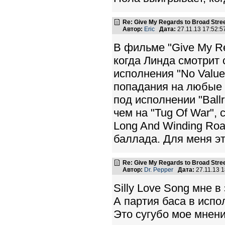
Re: Give My Regards to Broad Stre
Автор:
Eric
Дата:
27.11.13 17:52:
В фильме "Give My Re
когда Линда смотрит
исполнения "No Value
попадания на любые 
под исполнении "Ball
чем на "Tug Of War",
Long And Winding Roa
баллада. Для меня эт
Re: Give My Regards to Broad Stre
Автор:
Dr. Pepper
Дата:
27.11.13 
Silly Love Song мне в
А партия баса в испо
Это сугубо мое мнени