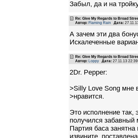
Забыл, да и на тройк
Re: Give My Regards to Broad Stre
Автор:
Flaming Rain
Дата:
27.11.1
А зачем эти два бону
Искалеченные вариант
Re: Give My Regards to Broad Stre
Автор:
Loppy
Дата:
27.11.13 22:3
2Dr. Pepper:
>Silly Love Song мне
>нравится.
Это исполнение так, 
получился забавный м
Партия баса занятна 
извините, поставлена