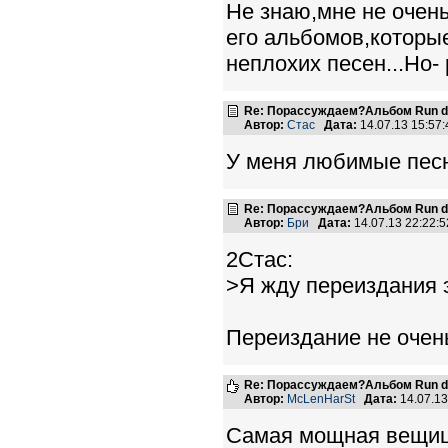
Не знаю,мне не очень
его альбомов,которы
неплохих песен...Но-
Re: Порассуждаем?Альбом Run de
Автор:
Стас
Дата:
14.07.13 15:5
У меня любимые песни 
Re: Порассуждаем?Альбом Run de
Автор:
Бри
Дата:
14.07.13 22:22
2Стас:
>Я жду переиздания э
Переиздание не очень 
Re: Порассуждаем?Альбом Run de
Автор:
McLenHarSt
Дата:
14.07.1
Самая мощная вещиц