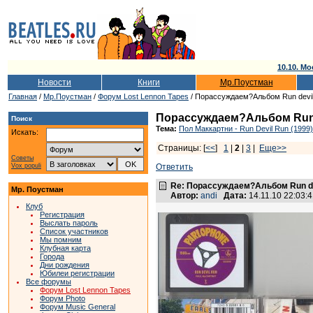
10.10. Мо
Новости
Книги
Мр.Поустман
Главная
/
Мр.Поустман
/
Форум Lost Lennon Tapes
/ Порассуждаем?Альбом Run devil
Порассуждаем?Альбом Run 
Поиск
Тема:
Пол Маккартни - Run Devil Run (1999)
Искать:
Страницы: [
<<
]
1
|
2
|
3
|
Еще>>
Советы
Vox populi
Ответить
Re: Порассуждаем?Альбом Run de
Мр. Поустман
Автор:
andi
Дата:
14.11.10 22:03
Клуб
Регистрация
Выслать пароль
Список участников
Мы помним
Клубная карта
Города
Дни рождения
Юбилеи регистрации
Все форумы
Форум Lost Lennon Tapes
Форум Photo
Форум Music General