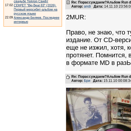
свадьбе Тейлор Свифт
Re: Порассуждаем?Альбом Run de
17.02
СЕКРЕТ "Big Beat 83" (2026).
Автор:
andi
Дата:
14.11.10 23:56
Первый мерсибит-альбом на
русском языке
2MUR:
22.09
Александр Беляев. Последнее
интервью
Право, не знаю, что 
издание. От CD-верси
еще не изжил, хотя, 
протянет. Помнится, 
в формате MD в разЫ
Re: Порассуждаем?Альбом Run de
Автор:
Бри
Дата:
15.11.10 00:08