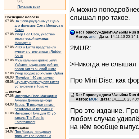
(24)
Показать всех
А можно поподробнее,
слышал про такое.
Последние новости:
07.08
На Эбби-роуд снимут сцену
для фильмов Сэма Мендеса о
Битлз
Re: Порассуждаем?Альбом Run de
07.08
Умер Пол Свон, участник
Автор:
andi
Дата:
14.11.10 23:14
технической команды
Маккартни
2MUR:
07.08
PHIX и Битлз представили
куртку в стиле эпохи «Rubber
Soul»
07.08
Музыкальный критик Билл
>Никогда не слышал 
Уаймен представил рейтинг
песен Битлз в новой книге
07.08
Умер продюсер Уильям Орбит
06.08
`Revolver`: 60 лет спустя
Про Mini Disc, как ф
05.08
Скульптурную группу Битлз
установили в Томске
... статьи:
Re: Порассуждаем?Альбом Run de
07.08
Интервью Пола Маккартни
Автор:
MUR
Дата:
14.11.10 23:40
Амелии Димольденберг
04.08
Бьорк: “В воздухе витают
Про это издание. Про
разительные перемены”
01.08
Интервью Пола для ЮТуб
любом случае удивлён
канала The Rest is
Entertainment
на нём вообще выпус
... периодика:
14.07
Пол Маккартни сделал
трибьют The Beatles на