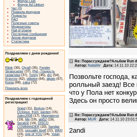
Форум Club
Форум Ad Libitum
Чат (0)
Правила форумов
Подкасты
FAQ
Полезные советы
Модераторы
Hall of shame
Последние сообщения
Архив форумов
Статистика
Поздравляем с днем рождения!
Re: Порассуждаем?Альбом Run de
Автор:
Natalilir
Дата:
14.11.10 22
Ritok
(30),
Olya8
(35),
Fender
Stratocaster
(37),
Phil - Гордость
Позвольте господа, к
галактики
(37),
Tonny
(45),
drc
(54),
Kravcov
(62),
oldwise
(64),
alpato
(67),
Kosta
(68),
zaka
(72)
ролльный заезд! Все 
Показать всех
что у Пола нет конку
Поздравляем с годовщиной
Здесь он просто вели
регистрации!
Snied
(11),
Borkop
(14),
Octopus_from_garden
(15),
Re: Порассуждаем?Альбом Run de
2alex2008
(17),
Magnateron
Автор:
MUR
Дата:
14.11.10 23:01
(19),
Me
(19),
abt52
(19),
Seralvin
(19),
DISCO
COMMANDER
(20),
Sandjar
2andi
(22),
sexuality itself
(22),
WKH
(23),
one of YOU
(24),
Yutan