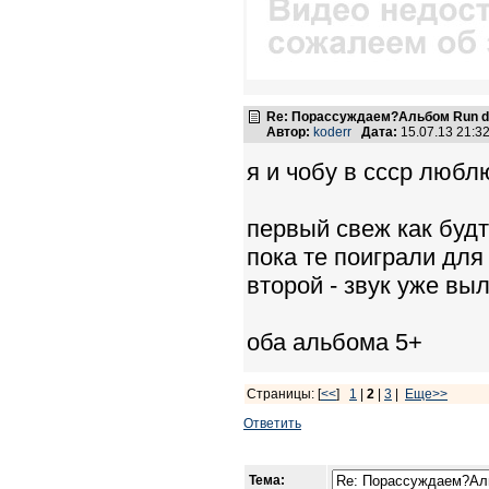
Re: Порассуждаем?Альбом Run de
Автор:
koderr
Дата:
15.07.13 21:
я и чобу в ссср люблю
первый свеж как будт
пока те поиграли для
второй - звук уже в
оба альбома 5+
Страницы: [
<<
]
1
|
2
|
3
|
Еще>>
Ответить
Тема: