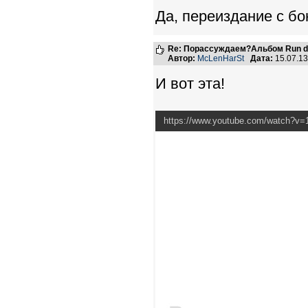
Да, переиздание с б
Re: Порассуждаем?Альбом Run de
Автор:
McLenHarSt
Дата:
15.07.1
И вот эта!
https://www.youtube.com/watch?v=