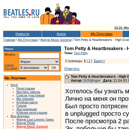
10.10. Мо
Новости
Книги
Мр.Поустман
Главная
/
Мр.Поустман
/
Форум Music General
/ Tom Petty & Heartbreakers - High Gr
Tom Petty & Heartbreakers -
Поиск
Тема:
Tom Petty
Искать:
Страницы:
1
|
2
|
Еще>>
Советы
Vox populi
Ответить
Tom Petty & Heartbreakers - High
Мр. Поустман
Автор:
St.R@nger
Дата:
11.04.03 
Клуб
Регистрация
Хотелось бы узнать м
Выслать пароль
Список участников
Лично на меня он пр
Мы помним
Клубная карта
Был просто потрясен 
Города
Дни рождения
в unplugged просто су
Юбилеи регистрации
Все форумы
После просмотра 2 р
Форум Lost Lennon Tapes
Форум Photo
Форум Music General
Эх, побольше бы таки