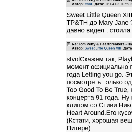
Re: Tom Petty & Heartbreakers - H
Автор:
stvol
Дата:
16.04.03 10:59
Sweet Little Queen X
ТР&ТН до Mary Jane ?
давно видел , стоила
Re: Tom Petty & Heartbreakers - H
Автор:
Sweet Little Queen XIII
Дата
stvolСкажем так, Pl
момент официально п
года Letting you go. 
посмотреть только од
Too Good To Be True,
концерта 91 года. Н
клипом со Стиви Никс
Heart Around.Его кус
(Кстати, хорошая вещ
Питере)