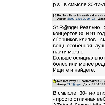
p.s.: в смысле 30-ти-
Re: Tom Petty & Heartbreakers - H
Автор:
Sweet Little Queen XIII
Дата
St.R@nger Реально , 
концертов 85 и 91 го
сборников клипов - 
вещь особенная, лучш
найти можно.
Больше официально н
более или менее ред
Ищите и найдете.
Re: Tom Petty & Heartbreakers - H
Автор:
St.R@nger
Дата:
12.04.03 
В смысле "30-ти-лети
- просто отличная ве