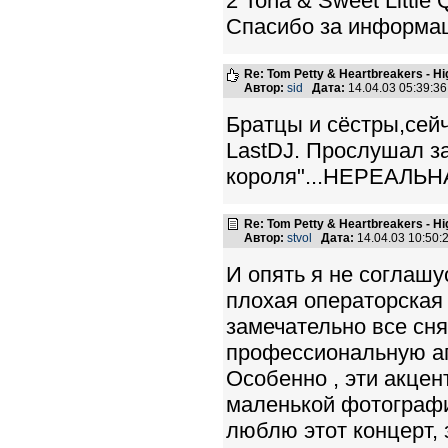
2 Toha & Sweet Little Q
Спасибо за информац
Re: Tom Petty & Heartbreakers - H
Автор:
sid
Дата:
14.04.03 05:39:
Братцы и сёстры,сейч
LastDJ. Прослушал з
короля"...НЕРЕАЛЬНА
Re: Tom Petty & Heartbreakers - H
Автор:
stvol
Дата:
14.04.03 10:50
И опять я не соглашус
плохая операторская 
замечательно все сня
профессиональную апп
Особенно , эти акцен
маленькой фотографии
люблю этот концерт, 