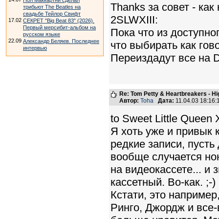
Пол Маккартни сделал
Thanks за совет - ка
трибьют The Beatles на
свадьбе Тейлор Свифт
2SLWXIII:
17.02
СЕКРЕТ "Big Beat 83" (2026).
Первый мерсибит-альбом на
Пока что из доступног
русском языке
22.09
Александр Беляев. Последнее
что выбирать как гово
интервью
Переиздадут все на D
Re: Tom Petty & Heartbreakers - H
Автор:
Toha
Дата:
11.04.03 18:16
to Sweet Little Queen X
Я хоть уже и привык 
редкие записи, пусть
вообще случается нон
на видеокассете... и
кассетный. Во-как. ;-)
Кстати, это например
Ринго, Джордж и все-