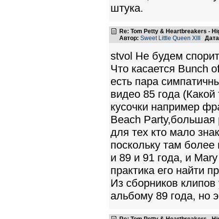
штука.
Re: Tom Petty & Heartbreakers - H
Автор:
Sweet Little Queen XIII
Дата
stvol Не будем спорит
Что касается Bunch o
есть пара симпатичны
видео 85 года (Какой
кусочки например фра
Beach Party,большая
для тех кто мало знак
поскольку там более
и 89 и 91 года, и Mar
практика его найти п
Из сборников клипов 
альбому 89 года, но э