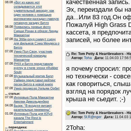
качественная запись.
08.08
«Вот из каких нот
складывается этот
Эх, переиздали бы на
удивительный аккорд»: как
один человек с помощью
да...Или 83 год.Он о
математики разгадал главную
гитарную загадку Битлз
Пожалуй High Grass 
08.08
Появились первые фото
кассета, я предпочит
Сирши Ронан в образе Линды
Маккартни
записей, но более ин
07.08
На Эбби-роуд снимут сцену
для фильмов Сэма Мендеса о
Битлз
07.08
Умер Пол Свон, участник
Re: Tom Petty & Heartbreakers - H
технической команды
Автор:
Toha
Дата:
11.04.03 17:56
Маккартни
07.08
PHIX и Битлз представили
я почему спросил: п
куртку в стиле эпохи «Rubber
Soul»
но технически - совсе
07.08
Музыкальный критик Билл
Уаймен представил рейтинг
как говориться, слыш
песен Битлз в новой книге
07.08
Умер продюсер Уильям Орбит
взгляд на порядок лу
... статьи:
07.08
крыша не сьедит. ;-)
Интервью Пола Маккартни
Амелии Димольденберг
04.08
Бьорк: “В воздухе витают
разительные перемены”
Re: Tom Petty & Heartbreakers - H
01.08
Интервью Пола для ЮТуб
Автор:
St.R@nger
Дата:
11.04.03 
канала The Rest is
Entertainment
2Toha:
... периодика:
14.07