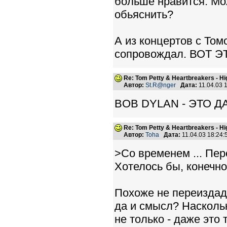
больше нравится. Мож
обьяснить?
А из концертов с Том
сопровождал. ВОТ Э
Re: Tom Petty & Heartbreakers - H
Автор:
St.R@nger
Дата:
11.04.03 
BOB DYLAN - ЭТО ДА
Re: Tom Petty & Heartbreakers - H
Автор:
Toha
Дата:
11.04.03 18:24
>Со временем ... Пер
Хотелось бы, конечно,
Похоже не переиздаду
да и смысл? Наскольк
не только - даже это