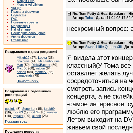
Форум Club
Форум Ad Libitum
Чат (0)
Правила форумов
Re: Tom Petty & Heartbreakers - H
Подкасты
Автор:
Toha
Дата:
11.04.03 17:52
FAQ
Полезные советы
Модераторы
нескромный вопрос: 
Hall of shame
Последние сообщения
Архив форумов
Статистика
Re: Tom Petty & Heartbreakers - H
Автор:
Sweet Little Queen XIII
Дата
Поздравляем с днем рождения!
Я видела этот концер
Mikich22
(27),
Lesya
(36),
gniknuss
(41),
Mr.Tambourine
классный(У Тома все
Man
(50),
Rick&Backer
(50),
Max 66
(60),
nabon
(64),
оставляет желать луч
nolans
(64),
monter7
(66),
ganapataja
(75)
сосредоточиться на ч
Показать всех
смотреть запись конце
Поздравляем с годовщиной
концерта, а не склейк
регистрации!
-самое интересное, с
egoktis
(5),
Superkot
(15),
igrok99
люблю его программу S
(16),
Igor 63
(17),
od74
(18),
уоллес
(18),
Impaler
(20),
akash
(23)
Летом выходит на DVD
Показать всех
живьем свой последн
Последние новости: