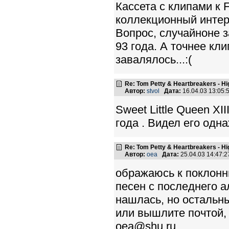
Кассета с клипами к 
коллекционный интер
Вопрос, случайноне з
93 года. А точнее кли
завалялось...:(
Re: Tom Petty & Heartbreakers - H
Автор:
stvol
Дата:
16.04.03 13:05
Sweet Little Queen XI
года . Видел его одн
Re: Tom Petty & Heartbreakers - H
Автор:
oea
Дата:
25.04.03 14:47:
ображаюсь к поклонни
песен с последнего а
нашлась, но остальн
или вышлите почтой, у
oea@shu.ru