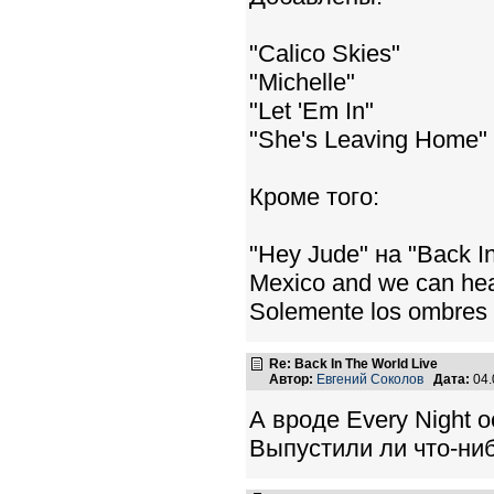
"Calico Skies"
"Michelle"
"Let 'Em In"
"She's Leaving Home"
Кроме того:
"Hey Jude" на "Back I
Mexico and we can hear
Solemente los ombres .
Re: Back In The World Live
Автор:
Евгений Соколов
Дата:
04.
А вроде Every Night о
Выпустили ли что-ни