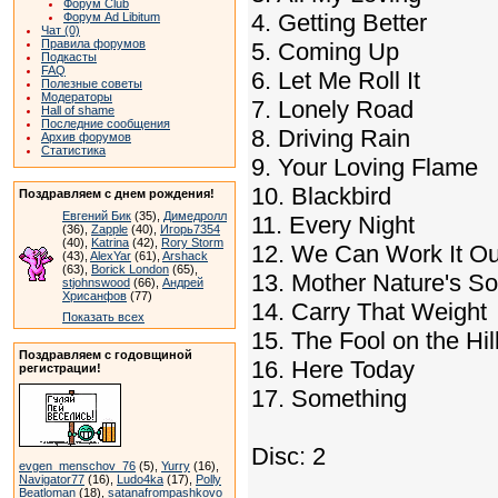
Форум Club
4. Getting Better
Форум Ad Libitum
Чат (0)
Правила форумов
5. Coming Up
Подкасты
FAQ
6. Let Me Roll It
Полезные советы
Модераторы
7. Lonely Road
Hall of shame
Последние сообщения
8. Driving Rain
Архив форумов
Статистика
9. Your Loving Flame
10. Blackbird
Поздравляем с днем рождения!
Евгений Бик
(35),
Димедролл
11. Every Night
(36),
Zapple
(40),
Игорь7354
(40),
Katrina
(42),
Rory Storm
12. We Can Work It Ou
(43),
AlexYar
(61),
Arshack
(63),
Borick London
(65),
13. Mother Nature's S
stjohnswood
(66),
Андрей
Хрисанфов
(77)
14. Carry That Weight
Показать всех
15. The Fool on the Hil
Поздравляем с годовщиной
16. Here Today
регистрации!
17. Something
Disc: 2
evgen_menschov_76
(5),
Yurry
(16),
Navigator77
(16),
Ludo4ka
(17),
Polly
Beatloman
(18),
satanafrompashkovo