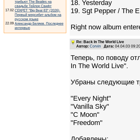
18. Yesterday
трибьют The Beatles на
свадьбе Тейлор Свифт
19. Sgt Pepper / The 
17.02
СЕКРЕТ "Big Beat 83" (2026).
Первый мерсибит-альбом на
русском языке
22.09
Александр Беляев. Последнее
Right now album enter
интервью
Re: Back In The World Live
Автор:
Corvin
Дата:
04.04.03 09:
Теперь, по поводу от
In The World Live".
Убраны следующие т
"Every Night"
"Vanilla Sky"
"C Moon"
"Freedom"
Добавлены: