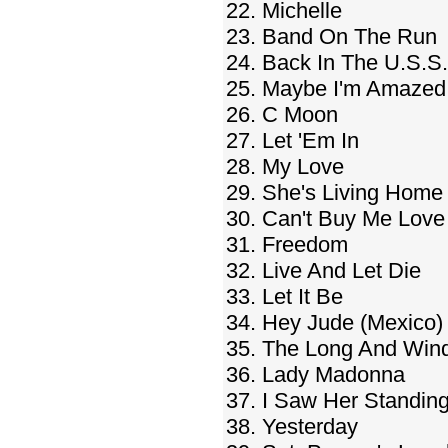
22. Michelle
23. Band On The Run
24. Back In The U.S.S
25. Maybe I'm Amazed
26. C Moon
27. Let 'Em In
28. My Love
29. She's Living Home
30. Can't Buy Me Love
31. Freedom
32. Live And Let Die
33. Let It Be
34. Hey Jude (Mexico)
35. The Long And Win
36. Lady Madonna
37. I Saw Her Standin
38. Yesterday