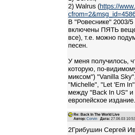
2) Walrus (
https://www
cfrom=2&msg_id=4586
В "Ровеснике" 2003/5 
включены ПЯТЬ вещей
все), т.е. можно под
песен.
У меня получилось, чт
которую, по-видимому
миксом") "Vanilla Sky
"Michelle", "Let 'Em I
между "Back In US" и 
европейское издание
Re: Back In The World Live
Автор:
Corvin
Дата:
27.06.03 10:
2Грибушин Сергей Ива