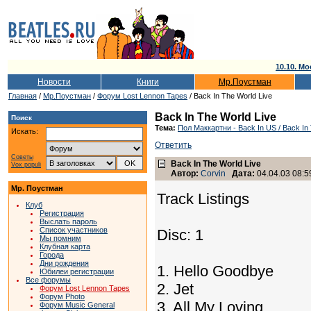
10.10. Мо
Новости
Книги
Мр.Поустман
Главная
/
Мр.Поустман
/
Форум Lost Lennon Tapes
/ Back In The World Live
Back In The World Live
Поиск
Тема:
Пол Маккартни - Back In US / Back In 
Искать:
Ответить
Советы
Back In The World Live
Vox populi
Автор:
Corvin
Дата:
04.04.03 08:5
Мр. Поустман
Track Listings
Клуб
Регистрация
Выслать пароль
Список участников
Disc: 1
Мы помним
Клубная карта
Города
Дни рождения
1. Hello Goodbye
Юбилеи регистрации
Все форумы
2. Jet
Форум Lost Lennon Tapes
Форум Photo
3. All My Loving
Форум Music General