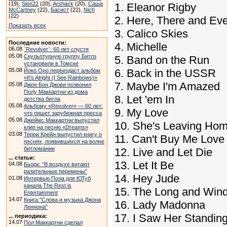
(19),
Sion22
(20),
Arshack
(20),
Саша
1. Eleanor Rigby
McCartney
(22),
Басист
(22),
Nich
(22)
2. Here, There and Ev
Показать всех
3. Calico Skies
Последние новости:
4. Michelle
06.08
`Revolver`: 60 лет спустя
05.08
Скульптурную группу Битлз
5. Band on the Run
установили в Томске
05.08
6. Back in the USSR
Йоко Оно переиздаст альбом
«It’s Alright (I See Rainbows)»
7. Maybe I'm Amazed
05.08
Джон Бон Джови позвонил
Полу Маккартни из дома
8. Let 'em In
детства битла
05.08
Альбому «Revolver» — 60 лет:
9. My Love
что пишет зарубежная пресса
05.08
Джеймс Маккартни выпустил
10. She's Leaving Ho
клип на песню «Dreams»
03.08
Терри Крейн выпустил книгу о
11. Can't Buy Me Love
песнях, появившихся на волне
битломании
12. Live and Let Die
... статьи:
13. Let It Be
04.08
Бьорк: “В воздухе витают
разительные перемены”
14. Hey Jude
01.08
Интервью Пола для ЮТуб
канала The Rest is
15. The Long and Win
Entertainment
14.07
Книга "Слова и музыка Джона
16. Lady Madonna
Леннона"
17. I Saw Her Standin
... периодика:
14.07
Пол Маккартни сделал