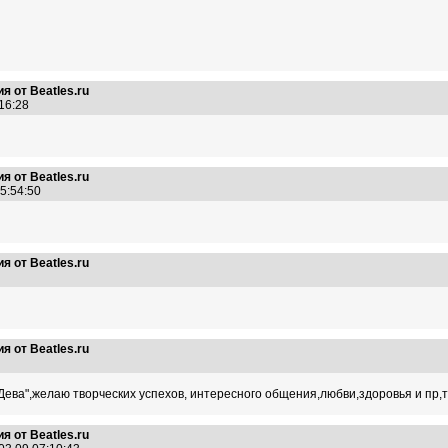
я от Beatles.ru
:16:28
я от Beatles.ru
05:54:50
я от Beatles.ru
41
я от Beatles.ru
26
ва",желаю творческих успехов, интересного общения,любви,здоровья и пр,тд,
я от Beatles.ru