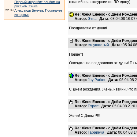
(спасибо за экскурсии по ЛОндону)
Первый мерсибит-альбом на
русском языке
22.09
Александр Беляев. Последнее
Re: Женя Ененко - с Днём Рождени
интервью
Автор:
Этна
Дата:
03.04.08 16:0
Поздравляю от души!
Re: Женя Ененко - с Днём Рождени
Автор:
еж ушастый
Дата:
05.04.0
Привет!
Опоздал, но поздравляю от души! Ты м
Re: Женя Ененко - с Днём Рождени
Автор:
Jay Parker
Дата:
05.04.08 
С Днем рождения, Жень, извини, что п
Re: Женя Ененко - с Днём Рождени
Автор:
Expert
Дата:
05.04.08 21:
Женя! С Днем Р!!!
Re: Женя Ененко - с Днём Рождени
Автор:
Гарринча
Дата:
06.04.08 