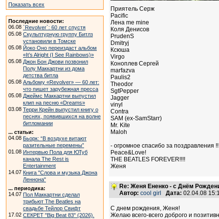
Показать всех
Приятель Серж
Pacific
Последние новости:
Лена me mine
06.08
`Revolver`: 60 лет спустя
Коля Денисов
05.08
Скульптурную группу Битлз
PrudenS
установили в Томске
Dmitryj
05.08
Йоко Оно переиздаст альбом
Ксюша
«It’s Alright (I See Rainbows)»
Virgo
05.08
Джон Бон Джови позвонил
Коноплев Сергей
Полу Маккартни из дома
marfazva
детства битла
Paulis2
05.08
Альбому «Revolver» — 60 лет:
Theodor
что пишет зарубежная пресса
SgtPepper
05.08
Джеймс Маккартни выпустил
Jagger
клип на песню «Dreams»
vinyl
03.08
Терри Крейн выпустил книгу о
Contra
песнях, появившихся на волне
SAM (ex-SamStarr)
битломании
Mr. Kite
Maloh
... статьи:
04.08
Бьорк: “В воздухе витают
разительные перемены”
- огромное спасибо за поздравления !!!!
01.08
Интервью Пола для ЮТуб
Peace&Love!
канала The Rest is
THE BEATLES FOREVER!!!!
Entertainment
Женя
14.07
Книга "Слова и музыка Джона
Леннона"
Re: Женя Ененко - с Днём Рождени
... периодика:
Автор:
cool girl
Дата:
02.04.08 15
14.07
Пол Маккартни сделал
трибьют The Beatles на
C днем рождения, Женя!
свадьбе Тейлор Свифт
17.02
Желаю всего-всего доброго и позитив
СЕКРЕТ "Big Beat 83" (2026).