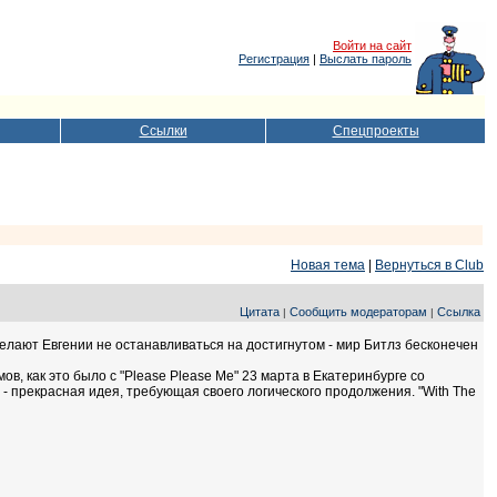
Войти на сайт
Регистрация
|
Выслать пароль
Ссылки
Спецпроекты
Новая тема
|
Вернуться в Club
Цитата
Сообщить модераторам
Ссылка
|
|
лают Евгении не останавливаться на достигнутом - мир Битлз бесконечен
, как это было с "Please Please Me" 23 марта в Екатеринбурге со
 прекрасная идея, требующая своего логического продолжения. "With The