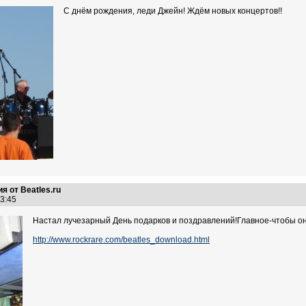
С днём рождения, леди Джейн! Ждём новых концертов!!
я от Beatles.ru
:03:45
Настал лучезарный День подарков и поздравлений!Главное-чтобы о
http://www.rockrare.com/beatles_download.html