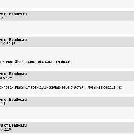
я от Beatles.ru
7:04
я от Beatles.ru
8 19:52:15
олодец, Женя, всего тебе самого доброго!
я от Beatles.ru
20:53:25
рипозднилась! От всей души желаю тебе счастья и музыки в сердце :))))
я от Beatles.ru
01:14
я от Beatles.ru
14:42:10