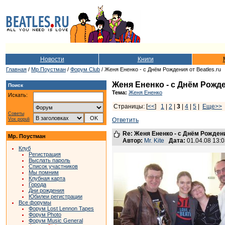
Новости
Книги
Главная
/
Мр.Поустман
/
Форум Club
/ Женя Ененко - с Днём Рождения от Beatles.ru
Женя Ененко - с Днём Рожде
Поиск
Тема:
Женя Ененко
Искать:
Страницы: [
<<
]
1
|
2
|
3
|
4
|
5
|
Еще>>
Советы
Vox populi
Ответить
Re: Женя Ененко - с Днём Рождени
Мр. Поустман
Автор:
Mr. Kite
Дата:
01.04.08 13:
Клуб
Регистрация
Выслать пароль
Список участников
Мы помним
Клубная карта
Города
Дни рождения
Юбилеи регистрации
Все форумы
Форум Lost Lennon Tapes
Форум Photo
Форум Music General