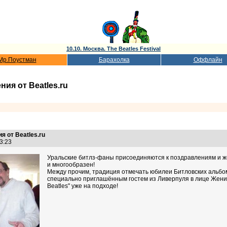
10.10. Москва. The Beatles Festival
Мр.Поустман
Барахолка
Оффлайн
ния от Beatles.ru
я от Beatles.ru
03:23
Уральские битлз-фаны присоединяются к поздравлениям и же
и многообразен!
Между прочим, традиция отмечать юбилеи Битловских альбомов
специально приглашённым гостем из Ливерпуля в лице Жени -
Beatles" уже на подходе!