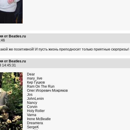
я от Beatles.ru
2:46
такой же позитивной! И пусть жизнь преподносит только приятные сюрпризы!
я от Beatles.ru
8 14:45:31
Dear
mary_live
Кир Гуцков
Ram On The Run
Олег Игоревич Мокряков
Jos
JohnLenin
Nancy
Corvin
Holy Roller
Varna
Irene McBeatle
Dreamera
SergeK