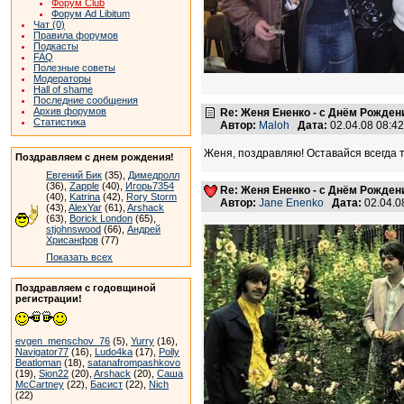
Форум Club
Форум Ad Libitum
Чат (0)
Правила форумов
Подкасты
FAQ
Полезные советы
Модераторы
Hall of shame
Последние сообщения
Архив форумов
Re: Женя Ененко - с Днём Рождени
Статистика
Автор:
Maloh
Дата:
02.04.08 08:4
Женя, поздравляю! Оставайся всегда 
Поздравляем с днем рождения!
Евгений Бик
(35),
Димедролл
(36),
Zapple
(40),
Игорь7354
Re: Женя Ененко - с Днём Рождени
(40),
Katrina
(42),
Rory Storm
Автор:
Jane Enenko
Дата:
02.04.0
(43),
AlexYar
(61),
Arshack
(63),
Borick London
(65),
stjohnswood
(66),
Андрей
Хрисанфов
(77)
Показать всех
Поздравляем с годовщиной
регистрации!
evgen_menschov_76
(5),
Yurry
(16),
Navigator77
(16),
Ludo4ka
(17),
Polly
Beatloman
(18),
satanafrompashkovo
(19),
Sion22
(20),
Arshack
(20),
Саша
McCartney
(22),
Басист
(22),
Nich
(22)