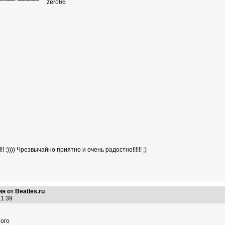
zero66
! :)))) Чрезвычайно приятно и очень радостно!!!!!! ;)
я от Beatles.ru
:11:39
ного