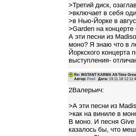
>Третий диск, озагла
>включает в себя од
>в Нью-Йорке в авгус
>Garden на концерте 
А эти песни из Madis
моно? Я знаю что в 
Йоркского концерта п
выступления- отличаю
Re: INSTANT KARMA All-Time Great
Автор:
Pavil
Дата:
19.11.18 12:11
2Валерьич:
>А эти песни из Madi
>как на виниле в мон
В моно. И песня Give
казалось бы, что меш