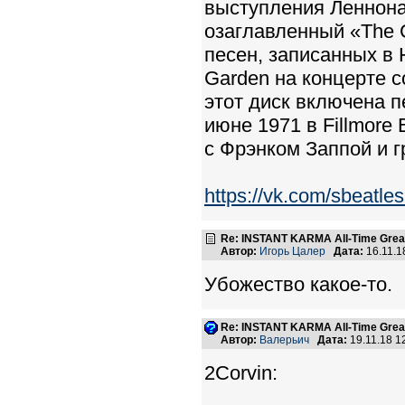
выступления Леннона 
озаглавленный «The C
песен, записанных в 
Garden на концерте с
этот диск включена п
июне 1971 в Fillmore
с Фрэнком Заппой и гр
https://vk.com/sbeat
Re: INSTANT KARMA All-Time Great
Автор:
Игорь Цалер
Дата:
16.11.1
Убожество какое-то.
Re: INSTANT KARMA All-Time Great
Автор:
Валерьич
Дата:
19.11.18 
2Corvin: