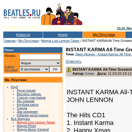
10.10. Мо
Новости
Книги
Мр.Поустман
Главная
/
Мр.Поустман
/
Форум Lost Lennon Tapes
/ INSTANT KARMA All-Time Greatest
INSTANT KARMA All-Time Gre
Поиск
Тема:
Джон Леннон - Instant Karma: All-Time 
Искать:
Ответить
Советы
INSTANT KARMA All-Time Greatest
Vox populi
Автор:
Клим.
Дата:
11.03.03 18:12
Мр. Поустман
Клуб
INSTANT KARMA All-Ti
Регистрация
Выслать пароль
Список участников
JOHN LENNON
Мы помним
Клубная карта
Города
Дни рождения
The Hits CD1
Юбилеи регистрации
Все форумы
1. Instant Karma
Форум Lost Lennon Tapes
Форум Photo
2. Happy Xmas
Форум Music General