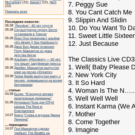
McCartney
(22),
Басист
(22),
Nich
7. Peggy Sue
(22)
8. You Cant Catch Me
Показать всех
9. Slippin And Slidin
Последние новости:
06.08
`Revolver`: 60 лет спустя
10. Do You Want To D
05.08
Скульптурную группу Битлз
11. Sweet Little Sixtee
установили в Томске
05.08
Йоко Оно переиздаст альбом
12. Just Because
«It’s Alright (I See Rainbows)»
05.08
Джон Бон Джови позвонил
Полу Маккартни из дома
детства битла
The Classics Live CD3
05.08
Альбому «Revolver» — 60 лет:
что пишет зарубежная пресса
1. Well( Baby Please D
05.08
Джеймс Маккартни выпустил
клип на песню «Dreams»
2. New York City
03.08
Терри Крейн выпустил книгу о
песнях, появившихся на волне
3. It So Hard
битломании
4. Woman Is The N…..
... статьи:
04.08
Бьорк: “В воздухе витают
5. Well Well Well
разительные перемены”
01.08
Интервью Пола для ЮТуб
6. Instant Karma (We A
канала The Rest is
Entertainment
7. Mother
14.07
Книга "Слова и музыка Джона
Леннона"
8. Come Together
... периодика:
9. Imagine
14.07
Пол Маккартни сделал
трибьют The Beatles на