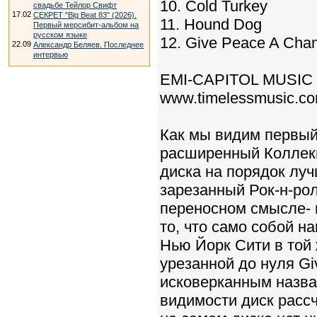
10. Cold Turkey
свадьбе Тейлор Свифт
17.02
СЕКРЕТ "Big Beat 83" (2026).
11. Hound Dog
Первый мерсибит-альбом на
русском языке
12. Give Peace A Cha
22.09
Александр Беляев. Последнее
интервью
EMI-CAPITOL MUSIC 
www.timelessmusic.com
Как мы видим первый 
расширенный Коллекш
диска на порядок луч
зарезанный Рок-н-рол
переносном смысле- 
то, что само собой н
Нью Йорк Сити в той 
урезанной до нуля Gi
исковерканным назва
видимости диск расс