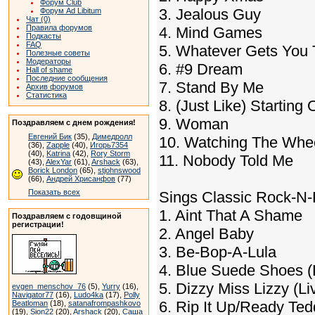
Форум Club
3. Jealous Guy
Форум Ad Libitum
Чат (0)
Правила форумов
4. Mind Games
Подкасты
FAQ
5. Whatever Gets You 
Полезные советы
Модераторы
6. #9 Dream
Hall of shame
Последние сообщения
7. Stand By Me
Архив форумов
Статистика
8. (Just Like) Starting 
9. Woman
Поздравляем с днем рождения!
Евгений Бик
(35),
Димедролл
10. Watching The Whe
(36),
Zapple
(40),
Игорь7354
(40),
Katrina
(42),
Rory Storm
11. Nobody Told Me
(43),
AlexYar
(61),
Arshack
(63),
Borick London
(65),
stjohnswood
(66),
Андрей Хрисанфов
(77)
Показать всех
Sings Classic Rock-N-
1. Aint That A Shame
Поздравляем с годовщиной
регистрации!
2. Angel Baby
3. Be-Bop-A-Lula
4. Blue Suede Shoes (
5. Dizzy Miss Lizzy (Li
evgen_menschov_76
(5),
Yurry
(16),
Navigator77
(16),
Ludo4ka
(17),
Polly
6. Rip It Up/Ready Ted
Beatloman
(18),
satanafrompashkovo
(19),
Sion22
(20),
Arshack
(20),
Саша