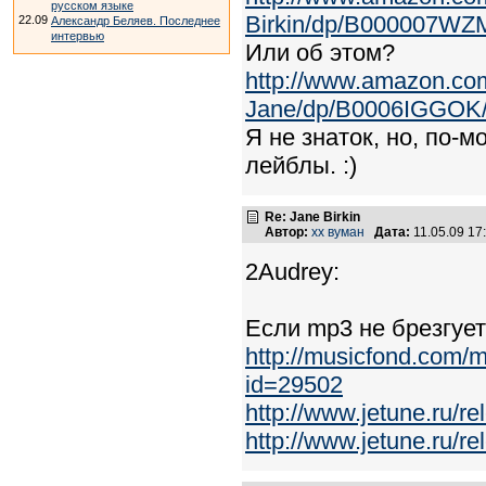
русском языке
Birkin/dp/B000007WZM
22.09
Александр Беляев. Последнее
интервью
Или об этом?
http://www.amazon.com
Jane/dp/B0006IGGOK/
Я не знаток, но, по-
лейблы. :)
Re: Jane Birkin
Автор:
хх вуман
Дата:
11.05.09 1
2Audrey:
Если mp3 не брезгуете
http://musicfond.com/
id=29502
http://www.jetune.ru/r
http://www.jetune.ru/r