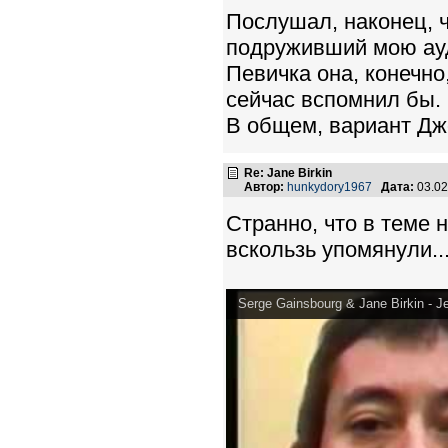
Послушал, наконец, ч
подруживший мою ауд
Певичка она, конечно,
сейчас вспомнил бы.
В общем, вариант Дж
Re: Jane Birkin
Автор:
hunkydory1967
Дата:
03.02
Странно, что в теме 
вскользь упомянули..
Serge Gainsbourg & Jane Birkin - Je 