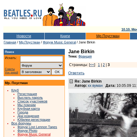
10.10. Мо
Новости
Книги
Мр.Поустман
Главная
/
Мр.Поустман
/
Форум Music General
/ Jane Birkin
Jane Birkin
Поиск
Тема:
Франция
Искать:
Страницы: [
<<
]
1
|
2
|
3
Советы
Vox populi
Ответить
Re: Jane Birkin
Мр. Поустман
Автор:
хх вуман
Дата:
10.05.09 1
Клуб
Регистрация
Выслать пароль
Список участников
Мы помним
Клубная карта
Города
Дни рождения
Юбилеи регистрации
Все форумы
Форум Lost Lennon Tapes
Форум Photo
Форум Music General