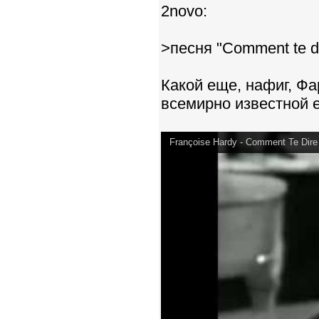
2novo:
>песня "Cоmment te d
Какой еще, нафиг, Фа
всемирно известной е
Françoise Hardy - Comment Te Dire 