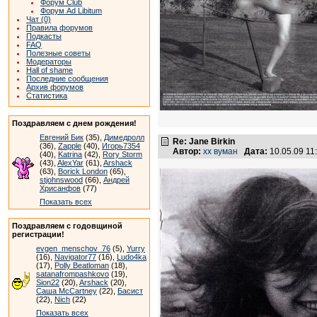
Форум Club
Форум Ad Libitum
Чат (0)
Правила форумов
Подкасты
FAQ
Полезные советы
Модераторы
Hall of shame
Последние сообщения
Архив форумов
Статистика
Поздравляем с днем рождения!
Евгений Бик
(35),
Димедролл
Re: Jane Birkin
(36),
Zapple
(40),
Игорь7354
Автор:
хх вуман
Дата:
10.05.09 1
(40),
Katrina
(42),
Rory Storm
(43),
AlexYar
(61),
Arshack
(63),
Borick London
(65),
stjohnswood
(66),
Андрей
Хрисанфов
(77)
Показать всех
Поздравляем с годовщиной
регистрации!
evgen_menschov_76
(5),
Yurry
(16),
Navigator77
(16),
Ludo4ka
(17),
Polly Beatloman
(18),
satanafrompashkovo
(19),
Sion22
(20),
Arshack
(20),
Саша McCartney
(22),
Басист
(22),
Nich
(22)
Показать всех