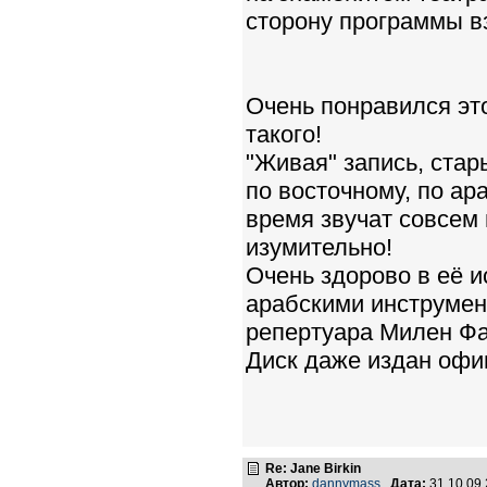
сторону программы в
Очень понравился эт
такого!
"Живая" запись, стар
по восточному, по ар
время звучат совсем 
изумительно!
Очень здорово в её 
арабскими инструмент
репертуара Милен Фа
Диск даже издан офи
Re: Jane Birkin
Автор:
dannymass
Дата:
31.10.09