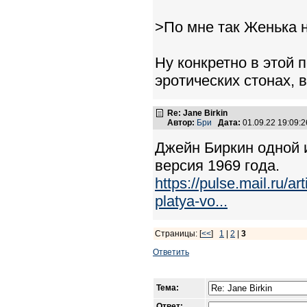
>По мне так Женька н
Ну конкретно в этой 
эротических стонах, в
Re: Jane Birkin
Автор:
Бри
Дата:
01.09.22 19:09
Джейн Биркин одной и
версия 1969 года.
https://pulse.mail.ru/ar
platya-vo...
Страницы: [
<<
]
1
|
2
|
3
Ответить
Тема:
Ответ: