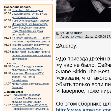
Последние новости:
06.08
`Revolver`: 60 лет спустя
05.08
Скульптурную группу Битлз
установили в Томске
05.08
Йоко Оно переиздаст альбом
«It’s Alright (I See Rainbows)»
05.08
Джон Бон Джови позвонил
Полу Маккартни из дома
Re: Jane Birkin
детства битла
Автор:
хх вуман
Дата:
11.05.09 1
05.08
Альбому «Revolver» — 60 лет:
что пишет зарубежная пресса
2Audrey:
05.08
Джеймс Маккартни выпустил
клип на песню «Dreams»
03.08
Терри Крейн выпустил книгу о
песнях, появившихся на волне
>До приезда Джейн в
битломании
... статьи:
>у нас не было. Сейч
04.08
Бьорк: “В воздухе витают
разительные перемены”
>Jane Birkin The Bes
01.08
Интервью Пола для ЮТуб
>сказали, что такого
канала The Rest is
Entertainment
>быть только если пи
14.07
Книга "Слова и музыка Джона
Леннона"
>Наверное, тоже пир
... периодика:
14.07
Пол Маккартни сделал
трибьют The Beatles на
свадьбе Тейлор Свифт
Об этом сборнике шл
17.02
СЕКРЕТ "Big Beat 83" (2026).
http://www.amazon.co
Первый мерсибит-альбом на