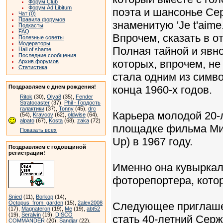
Форум Club
Форум Ad Libitum
поэта и шансонье Се
Чат (0)
Правила форумов
знаменитую 'Je t'aime..
Подкасты
FAQ
Впрочем, сказать в от
Полезные советы
Модераторы
Полная тайной и явно
Hall of shame
Последние сообщения
которых, впрочем, не
Архив форумов
Статистика
стала одним из симв
Поздравляем с днем рождения!
конца 1960-х годов.
Ritok
(30),
Olya8
(35),
Fender
Stratocaster
(37),
Phil - Гордость
галактики
(37),
Tonny
(45),
drc
Карьера молодой 20-
(54),
Kravcov
(62),
oldwise
(64),
alpato
(67),
Kosta
(68),
zaka
(72)
площадке фильма Ми
Показать всех
Up) в 1967 году.
Поздравляем с годовщиной
регистрации!
Именно она кувыркала
фоторепортера, кото
Snied
(11),
Borkop
(14),
Octopus_from_garden
(15),
2alex2008
Следующее приглашен
(17),
Magnateron
(19),
Me
(19),
abt52
(19),
Seralvin
(19),
DISCO
стать 40-летний Серж
COMMANDER
(20),
Sandjar
(22),