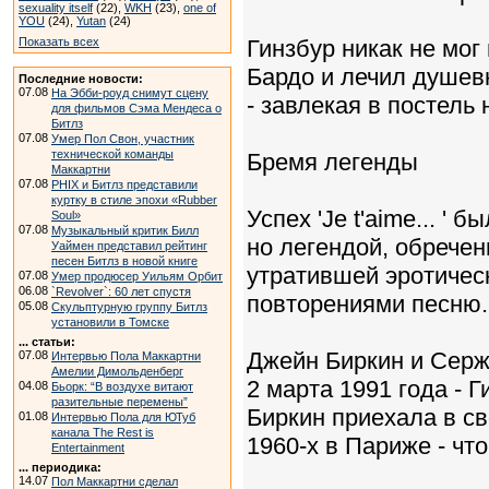
sexuality itself
(22),
WKH
(23),
one of
YOU
(24),
Yutan
(24)
Показать всех
Гинзбур никак не мог
Бардо и лечил душе
Последние новости:
07.08
На Эбби-роуд снимут сцену
- завлекая в постель
для фильмов Сэма Мендеса о
Битлз
07.08
Умер Пол Свон, участник
технической команды
Бремя легенды
Маккартни
07.08
PHIX и Битлз представили
куртку в стиле эпохи «Rubber
Успех 'Je t'aime... '
Soul»
07.08
Музыкальный критик Билл
но легендой, обречен
Уаймен представил рейтинг
песен Битлз в новой книге
утратившей эротичес
07.08
Умер продюсер Уильям Орбит
06.08
`Revolver`: 60 лет спустя
повторениями песню.
05.08
Скульптурную группу Битлз
установили в Томске
... статьи:
Джейн Биркин и Серж 
07.08
Интервью Пола Маккартни
Амелии Димольденберг
2 марта 1991 года - 
04.08
Бьорк: “В воздухе витают
разительные перемены”
Биркин приехала в св
01.08
Интервью Пола для ЮТуб
канала The Rest is
1960-х в Париже - чт
Entertainment
... периодика:
14.07
Пол Маккартни сделал