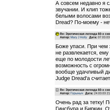
А совсем недавно я 
звучании. И клип тож
белыми волосами воз
Dread? По-моему - не
Re: Эротическая легенда 60-х сно
Автор:
Mary J Holly
Дата:
07.03.0
Боже упаси. При чем 
не развлекается, ему
еще по молодости ле
возможность с огром
вообще удачливый ди
Judge Dread'a считает
Re: Эротическая легенда 60-х сно
Автор:
Горыныч
Дата:
24.03.03 2
Очень рад за тетку!
Гинсбура и Биркин. О