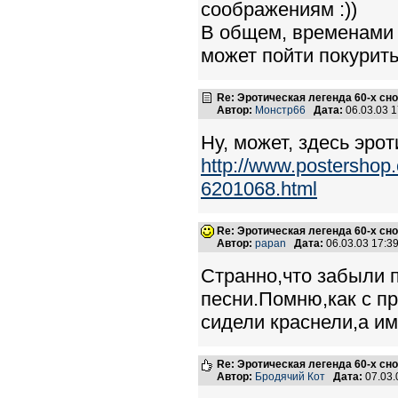
соображениям :))
В общем, временами 
может пойти покурить.
Re: Эротическая легенда 60-х сно
Автор:
Монстр66
Дата:
06.03.03 
Ну, может, здесь эро
http://www.postershop.
6201068.html
Re: Эротическая легенда 60-х сно
Автор:
papan
Дата:
06.03.03 17:
Странно,что забыли п
песни.Помню,как с п
сидели краснели,а им 
Re: Эротическая легенда 60-х сно
Автор:
Бродячий Кот
Дата:
07.03.