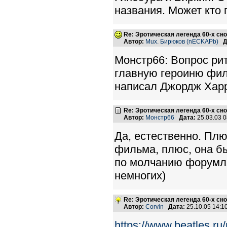
названия. Может кто
Re: Эротическая легенда 60-х сно
Автор:
Mux. Бирюков (nECKAPb)
Д
Монстр66: Вопрос рит
главную героиню филь
написал Джордж Хар
Re: Эротическая легенда 60-х сно
Автор:
Монстр66
Дата:
25.03.03 
Да, естественно. Плю
фильма, плюс, она был
по молчанию форумля
немногих)
Re: Эротическая легенда 60-х сно
Автор:
Corvin
Дата:
25.10.05 14:
https://www.beatles.r