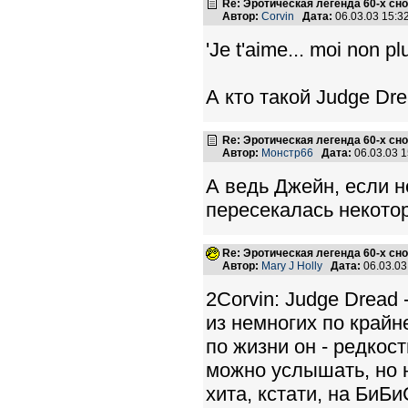
Re: Эротическая легенда 60-х сно
Автор:
Corvin
Дата:
06.03.03 15:
'Je t'aime... moi non 
А кто такой Judge Dr
Re: Эротическая легенда 60-х сно
Автор:
Монстр66
Дата:
06.03.03 
А ведь Джейн, если 
пересекалась некото
Re: Эротическая легенда 60-х сно
Автор:
Mary J Holly
Дата:
06.03.0
2Corvin: Judge Dread
из немногих по крайн
по жизни он - редкост
можно услышать, но н
хита, кстати, на БиБ