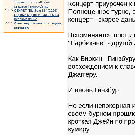
Концерт приурочен к
трибьют The Beatles на
свадьбе Тейлор Свифт
Полноценное турне, 
17.02
СЕКРЕТ "Big Beat 83" (2026).
Первый мерсибит-альбом на
концерт - скорее дан
русском языке
22.09
Александр Беляев. Последнее
интервью
Вспоминается прошло
"Барбикане" - другой
Как Биркин - Гинзбур
восхождением к слав
Джаггеру.
И вновь Гинзбур
Но если непокорная 
своем бурном прошло
кроткая Джейн по про
кумиру.