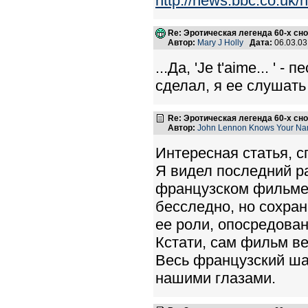
http://news.bbc.co.uk
Re: Эротическая легенда 60-х сно
Автор:
Mary J Holly
Дата:
06.03.0
...Да, 'Je t'aime... ' 
сделал, я ее слушать 
Re: Эротическая легенда 60-х сно
Автор:
John Lennon Knows Your N
Интересная статья, с
Я видел последний р
французском фильме 
бесследно, но сохра
ее роли, опосредован
Кстати, сам фильм ве
Весь французский ша
нашими глазами.