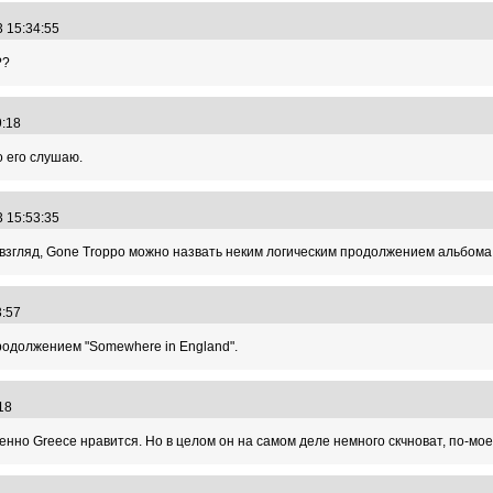
3 15:34:55
??
49:18
о его слушаю.
3 15:53:35
ой взгляд, Gone Troppo можно назвать неким логическим продолжением альбома 
03:57
продолжением "Somewhere in England".
4:18
но Greece нравится. Но в целом он на самом деле немного скчноват, по-моему.