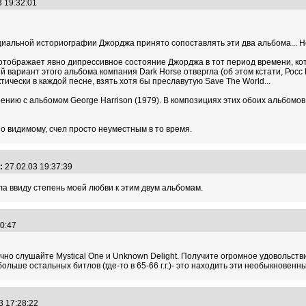
3 19:32:01
фициальной историографии Джорджа принято сопоставлять эти два альбома... 
, отображает явно дипрессивное состояние Джорджа в тот период времени, 
й вариант этого альбома компания Dark Horse отвергла (об этом кстати, Росс 
чески в каждой песне, взять хотя бы преславутую Save The World...
оению с альбомом George Harrison (1979). В композициях этих обоих альбомо
о видимому, счел просто неуместным в то время.
:
27.02.03 19:37:39
ела ввиду степень моей любви к этим двум альбомам.
:10:47
рочно слушайте Mystical One и Unknown Delight. Получите огромное удовольс
больше остальных битлов (где-то в 65-66 г.г.)- это находить эти необыкновен
3 17:28:22