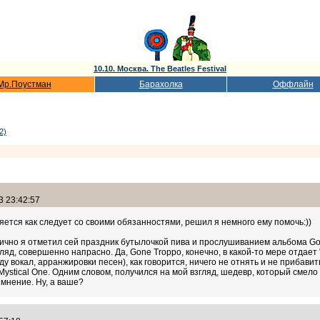
10.10. Москва. The Beatles Festival
Мр.Поустман
Барахолка
Оффлайн
2)
3 23:42:57
яется как следует со своими обязанностями, решил я немного ему помочь:))
 Лично я отметил сей праздник бутылочкой пива и прослушиванием альбома Go
ляд, совершенно напрасно. Да, Gone Troppo, конечно, в какой-то мере отдает
у вокал, арранжировки песен), как говорится, ничего не отнять и не прибави
и Mystical One. Одним словом, получился на мой взгляд, шедевр, который смело 
 мнение. Ну, а ваше?