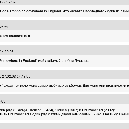
3 22:39:09
 Gone Troppo с Somewhere in England. Что касается последнего - один из сам
:45:59
вится полностью:))
 14:30:06
"Somewhere in England" мой любимый альбом Джорджа!
:
27.02.03 14:48:56
o " входят в число моих самых любимых альбомов. Для меня они практически 
16:03
ин ряд с George Harrison (1979), Cloud 9 (1987) и Brainwashed (2002)"
авить Brainwashed в один ряд с этими двумя альбомами.Лично я не вижу в нём 