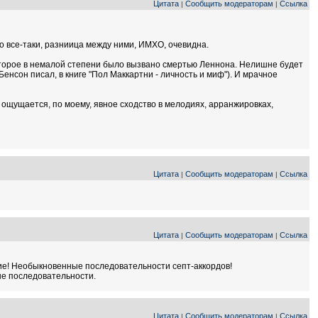
Цитата
Сообщить модераторам
Ссылка
|
|
Но все-таки, разниица между ними, ИМХО, очевидна.
которое в немалой степени было вызвано смертью Леннона. Нелишне будет
Бенсон писал, в книге "Пол Маккартни - личность и миф"). И мрачное
в ощущается, по моему, явное сходство в мелодиях, арранжировках,
Цитата
Сообщить модераторам
Ссылка
|
|
Цитата
Сообщить модераторам
Ссылка
|
|
твие! Необыкновенные последовательности септ-аккордов!
ные последовательности.
Цитата
Сообщить модераторам
Ссылка
|
|