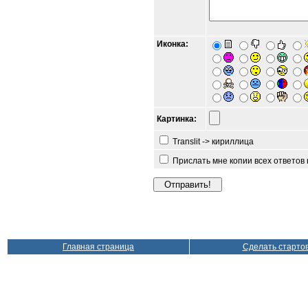
Иконка:
Картинка:
Translit -> кириллица
Прислать мне копии всех ответов
Главная страница
Сделать старто