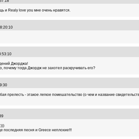
:57:18
ь и Realy love you мне очень нравятся.
08:20:10
08:53:10
едений Джорджа!
о, почему тогда Джордж не захотел раскручивать его?
59:30
бая прелесть - этакое легкое помешательство (о чем и название свидетельств
9:39
)))
е последняя песня и Greece неплохие!!!