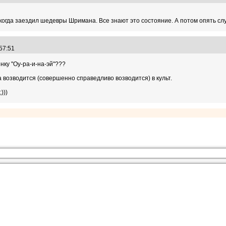
когда заездил шедевры Шримана. Все знают это состояние. А потом опять слу
:57:51
енку "Оу-ра-и-на-эй"???
а возводится (совершенно справедливо возводится) в культ.
)))