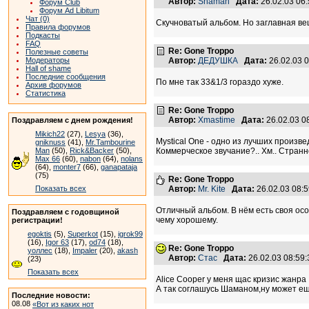
Автор:
Shaman
Дата:
26.02.03 06
Форум Club
Форум Ad Libitum
Чат (0)
Скучноватый альбом. Но заглавная вещ
Правила форумов
Подкасты
FAQ
Re: Gone Troppo
Полезные советы
Модераторы
Автор:
ДЕДУШКА
Дата:
26.02.03 
Hall of shame
Последние сообщения
По мне так 33&1/3 гораздо хуже.
Архив форумов
Статистика
Re: Gone Troppo
Автор:
Xmastime
Дата:
26.02.03 
Поздравляем с днем рождения!
Mikich22
(27),
Lesya
(36),
Mystical One - одно из лучших произв
gniknuss
(41),
Mr.Tambourine
Man
(50),
Rick&Backer
(50),
Коммерческое звучание?.. Хм.. Странн
Max 66
(60),
nabon
(64),
nolans
(64),
monter7
(66),
ganapataja
(75)
Re: Gone Troppo
Показать всех
Автор:
Mr. Kite
Дата:
26.02.03 08:
Отличный альбом. В нём есть своя осо
Поздравляем с годовщиной
чему хорошему.
регистрации!
egoktis
(5),
Superkot
(15),
igrok99
(16),
Igor 63
(17),
od74
(18),
Re: Gone Troppo
уоллес
(18),
Impaler
(20),
akash
Автор:
Стас
Дата:
26.02.03 08:5
(23)
Показать всех
Alice Cooper у меня щас кризис жанра :
А так соглашусь Шаманом,ну может ещ
Последние новости:
08.08
«Вот из каких нот