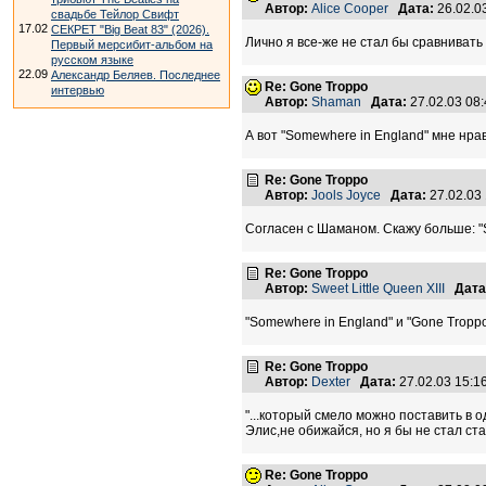
Автор:
Alice Cooper
Дата:
26.02.0
свадьбе Тейлор Свифт
17.02
СЕКРЕТ "Big Beat 83" (2026).
Лично я все-же не стал бы сравнивать
Первый мерсибит-альбом на
русском языке
22.09
Александр Беляев. Последнее
Re: Gone Troppo
интервью
Автор:
Shaman
Дата:
27.02.03 08
А вот "Somewhere in England" мне нра
Re: Gone Troppo
Автор:
Jools Joyce
Дата:
27.02.03
Согласен с Шаманом. Скажу больше: 
Re: Gone Troppo
Автор:
Sweet Little Queen XIII
Дата
"Somewhere in England" и "Gone Tropp
Re: Gone Troppo
Автор:
Dexter
Дата:
27.02.03 15:
"...который смело можно поставить в од
Элис,не обижайся, но я бы не стал ст
Re: Gone Troppo