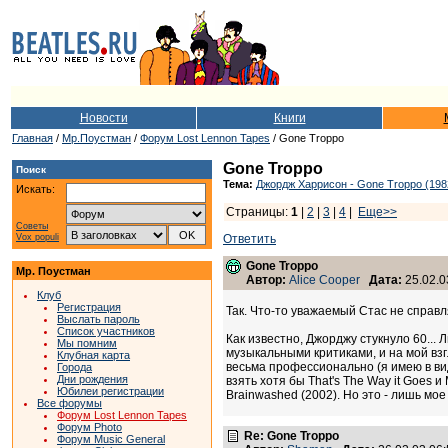
Новости
Книги
Главная
/
Мр.Поустман
/
Форум Lost Lennon Tapes
/ Gone Troppo
Gone Troppo
Поиск
Тема:
Джордж Харрисон - Gone Troppo (198
Искать:
Страницы:
1
|
2
|
3
|
4
|
Еще>>
Советы
Vox populi
Ответить
Gone Troppo
Мр. Поустман
Автор:
Alice Cooper
Дата:
25.02.0
Клуб
Регистрация
Так. Что-то уважаемый Стас не справл
Выслать пароль
Список участников
Как известно, Джорджу стукнуло 60...
Мы помним
музыкальными критиками, и на мой взг
Клубная карта
весьма профессионально (я имею в вид
Города
Дни рождения
взять хотя бы That's The Way it Goes 
Юбилеи регистрации
Brainwashed (2002). Но это - лишь мое
Все форумы
Форум Lost Lennon Tapes
Форум Photo
Re: Gone Troppo
Форум Music General