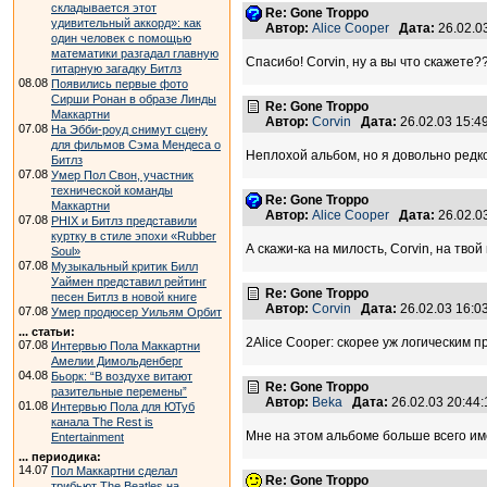
складывается этот
Re: Gone Troppo
удивительный аккорд»: как
Автор:
Alice Cooper
Дата:
26.02.0
один человек с помощью
математики разгадал главную
Спасибо! Corvin, ну а вы что скажете?
гитарную загадку Битлз
08.08
Появились первые фото
Сирши Ронан в образе Линды
Re: Gone Troppo
Маккартни
Автор:
Corvin
Дата:
26.02.03 15:
07.08
На Эбби-роуд снимут сцену
для фильмов Сэма Мендеса о
Неплохой альбом, но я довольно редк
Битлз
07.08
Умер Пол Свон, участник
технической команды
Re: Gone Troppo
Маккартни
Автор:
Alice Cooper
Дата:
26.02.0
07.08
PHIX и Битлз представили
куртку в стиле эпохи «Rubber
А скажи-ка на милость, Corvin, на тв
Soul»
07.08
Музыкальный критик Билл
Уаймен представил рейтинг
Re: Gone Troppo
песен Битлз в новой книге
Автор:
Corvin
Дата:
26.02.03 16:
07.08
Умер продюсер Уильям Орбит
... статьи:
2Alice Cooper: скорее уж логическим 
07.08
Интервью Пола Маккартни
Амелии Димольденберг
04.08
Бьорк: “В воздухе витают
Re: Gone Troppo
разительные перемены”
Автор:
Beka
Дата:
26.02.03 20:4
01.08
Интервью Пола для ЮТуб
канала The Rest is
Мне на этом альбоме больше всего имен
Entertainment
... периодика:
14.07
Пол Маккартни сделал
Re: Gone Troppo
трибьют The Beatles на