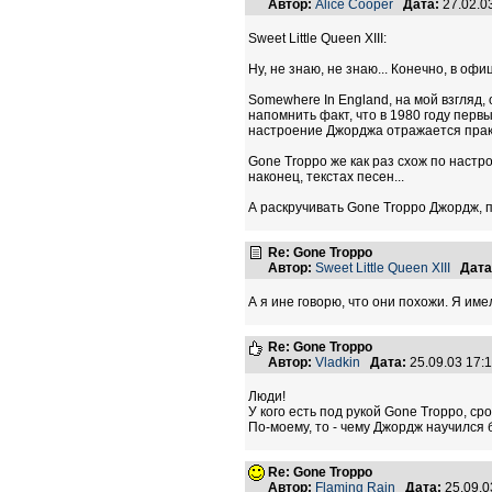
Автор:
Alice Cooper
Дата:
27.02.0
Sweet Little Queen XIII:
Ну, не знаю, не знаю... Конечно, в о
Somewhere In England, на мой взгляд
напомнить факт, что в 1980 году первы
настроение Джорджа отражается практи
Gone Troppo же как раз схож по настр
наконец, текстах песен...
А раскручивать Gone Troppo Джордж, п
Re: Gone Troppo
Автор:
Sweet Little Queen XIII
Дата
А я ине говорю, что они похожи. Я им
Re: Gone Troppo
Автор:
Vladkin
Дата:
25.09.03 17
Люди!
У кого есть под рукой Gone Troppo, с
По-моему, то - чему Джордж научился 
Re: Gone Troppo
Автор:
Flaming Rain
Дата:
25.09.0