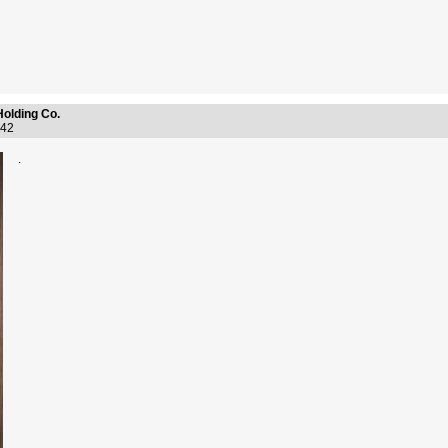
Holding Co.
7:42
.