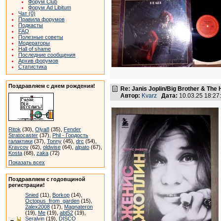
Форум Club
Форум Ad Libitum
Чат (0)
Правила форумов
Подкасты
FAQ
Полезные советы
Модераторы
Hall of shame
Последние сообщения
Архив форумов
Статистика
Поздравляем с днем рождения!
Re: Janis Joplin/Big Brother & The 
Автор:
Kvarz
Дата:
10.03.25 18:2
Ritok
(30),
Olya8
(35),
Fender
Stratocaster
(37),
Phil - Гордость
галактики
(37),
Tonny
(45),
drc
(54),
Kravcov
(62),
oldwise
(64),
alpato
(67),
Kosta
(68),
zaka
(72)
Показать всех
Поздравляем с годовщиной
регистрации!
Snied
(11),
Borkop
(14),
Octopus_from_garden
(15),
2alex2008
(17),
Magnateron
(19),
Me
(19),
abt52
(19),
Seralvin
(19),
DISCO