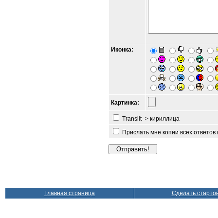
Иконка:
Картинка:
Translit -> кириллица
Прислать мне копии всех ответов
Главная страница
Сделать старто