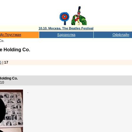
10.10. Москва. The Beatles Festival
Мр.Поустман
Барахолка
Оффлайн
Co.
he Holding Co.
6
|
17
Holding Co.
6:10
.