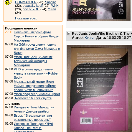
COMMANDER
(20),
Sandjar
(22),
sexuality itself
(22),
WKH
(23),
one of YOU
(24),
Yutan
(24)
Показать всех
Последние новости:
22:11
Появились первые фото
Re: Janis Joplin/Big Brother & The 
Сирши Ронан в образе Линды
Автор:
Kvarz
Дата:
10.03.25 18:2
Маккартни
07.08
На Эбби-роуд снимут сцену
для фильмов Сэма Мендеса о
Битлз
07.08
Умер Пол Свон, участник
технической команды
Маккартни
07.08
PHIX и Битлз представили
куртку в стиле эпохи «Rubber
Soul»
07.08
Музыкальный критик Билл
Уаймен представил рейтинг
песен Битлз в новой книге
07.08
Умер продюсер Уильям Орбит
06.08
`Revolver`: 60 лет спустя
... статьи:
07.08
Интервью Пола Маккартни
Амелии Димольденберг
04.08
Бьорк: “В воздухе витают
разительные перемены”
01.08
Интервью Пола для ЮТуб
канала The Rest is