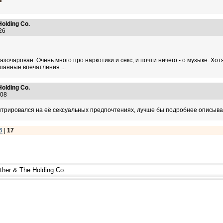
Holding Co.
4:26
азочарован. Очень много про наркотики и секс, и почти ничего - о музыке. Х
шанные впечатления ...
Holding Co.
7:08
центрировался на её сексуальных предпочтениях, лучше бы подробнее описыв
6
|
17