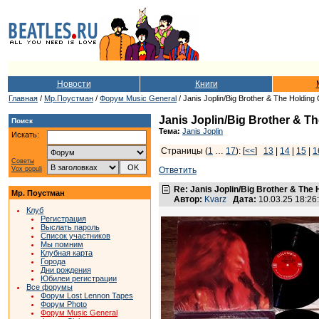
Новости
Книги
Главная
/
Мр.Поустман
/
Форум Music General
/ Janis Joplin/Big Brother & The Holding 
Janis Joplin/Big Brother & T
Поиск
Тема:
Janis Joplin
Искать:
Страницы (
1
…
17
): [
<<
]
13
|
14
|
15
|
1
Советы
Vox populi
Ответить
Re: Janis Joplin/Big Brother & The 
Мр. Поустман
Автор:
Kvarz
Дата:
10.03.25 18:2
Клуб
Регистрация
Выслать пароль
Список участников
Мы помним
Клубная карта
Города
Дни рождения
Юбилеи регистрации
Все форумы
Форум Lost Lennon Tapes
Форум Photo
Форум Music General