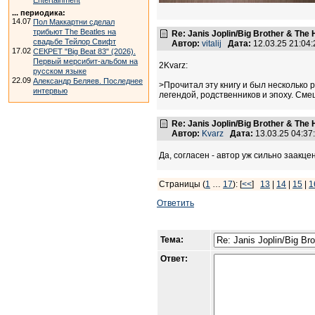
Entertainment
... периодика:
14.07
Пол Маккартни сделал
трибьют The Beatles на
Re: Janis Joplin/Big Brother & The 
свадьбе Тейлор Свифт
Автор:
vitalij
Дата:
12.03.25 21:0
17.02
СЕКРЕТ "Big Beat 83" (2026).
Первый мерсибит-альбом на
2Kvarz:
русском языке
22.09
Александр Беляев. Последнее
>Прочитал эту книгу и был несколько р
интервью
легендой, родственников и эпоху. Сме
Re: Janis Joplin/Big Brother & The 
Автор:
Kvarz
Дата:
13.03.25 04:3
Да, согласен - автор уж сильно заак
Страницы (
1
…
17
): [
<<
]
13
|
14
|
15
|
1
Ответить
Тема:
Ответ: