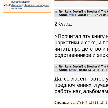
русском языке
22.09
Александр Беляев. Последнее
интервью
Re: Janis Joplin/Big Brother & The 
Автор:
vitalij
Дата:
12.03.25 21:0
2Kvarz:
>Прочитал эту книгу 
наркотики и секс, и п
читать про детство и
родственников и эпох
Re: Janis Joplin/Big Brother & The 
Автор:
Kvarz
Дата:
13.03.25 04:3
Да, согласен - автор
предпочтениях, лучш
работу над альбомам
Страницы (
1
…
17
): [
<<
]
13
|
14
|
15
|
1