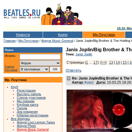
10.10. Мо
Новости
Книги
Мр.Поустман
Главная
/
Мр.Поустман
/
Форум Music General
/ Janis Joplin/Big Brother & The Holding 
Janis Joplin/Big Brother & T
Поиск
Тема:
Janis Joplin
Искать:
Страницы (
1
…
17
): [
<<
]
13
|
14
|
15
|
1
Советы
Vox populi
Ответить
Re: Janis Joplin/Big Brother & The 
Мр. Поустман
Автор:
Kvarz
Дата:
10.03.25 18:2
Клуб
Регистрация
Выслать пароль
Список участников
Мы помним
Клубная карта
Города
Дни рождения
Юбилеи регистрации
Все форумы
Форум Lost Lennon Tapes
Форум Photo
Форум Music General