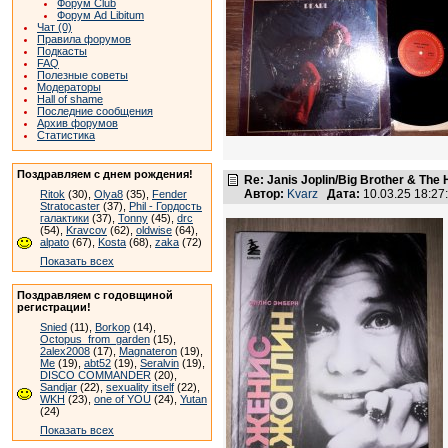
Форум Club
Форум Ad Libitum
Чат (0)
Правила форумов
Подкасты
FAQ
Полезные советы
Модераторы
Hall of shame
Последние сообщения
Архив форумов
Статистика
Поздравляем с днем рождения!
Re: Janis Joplin/Big Brother & The 
Автор:
Kvarz
Дата:
10.03.25 18:2
Ritok
(30),
Olya8
(35),
Fender
Stratocaster
(37),
Phil - Гордость
галактики
(37),
Tonny
(45),
drc
(54),
Kravcov
(62),
oldwise
(64),
alpato
(67),
Kosta
(68),
zaka
(72)
Показать всех
Поздравляем с годовщиной
регистрации!
Snied
(11),
Borkop
(14),
Octopus_from_garden
(15),
2alex2008
(17),
Magnateron
(19),
Me
(19),
abt52
(19),
Seralvin
(19),
DISCO COMMANDER
(20),
Sandjar
(22),
sexuality itself
(22),
WKH
(23),
one of YOU
(24),
Yutan
(24)
Показать всех