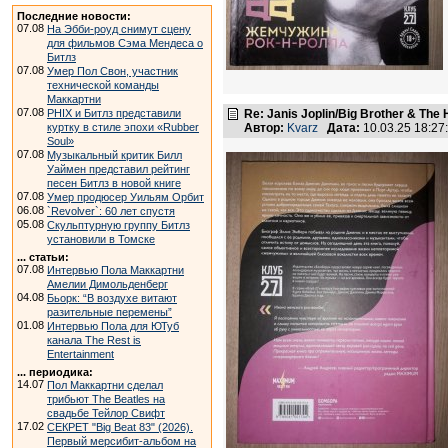
Последние новости:
07.08
На Эбби-роуд снимут сцену
для фильмов Сэма Мендеса о
Битлз
07.08
Умер Пол Свон, участник
технической команды
Маккартни
07.08
PHIX и Битлз представили
Re: Janis Joplin/Big Brother & The 
куртку в стиле эпохи «Rubber
Автор:
Kvarz
Дата:
10.03.25 18:2
Soul»
07.08
Музыкальный критик Билл
Уаймен представил рейтинг
песен Битлз в новой книге
07.08
Умер продюсер Уильям Орбит
06.08
`Revolver`: 60 лет спустя
05.08
Скульптурную группу Битлз
установили в Томске
... статьи:
07.08
Интервью Пола Маккартни
Амелии Димольденберг
04.08
Бьорк: “В воздухе витают
разительные перемены”
01.08
Интервью Пола для ЮТуб
канала The Rest is
Entertainment
... периодика:
14.07
Пол Маккартни сделал
трибьют The Beatles на
свадьбе Тейлор Свифт
17.02
СЕКРЕТ "Big Beat 83" (2026).
Первый мерсибит-альбом на