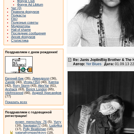
Форум Club
Форум Ad Libitum
Чат (0)
Правила форумов
Подкасты
FAQ
Полезные советы
Модераторы
Hall of shame
Последние сообщения
Архив форумов
Статистика
Поздравляем с днем рождения!
Re: Janis Joplin/Big Brother & The 
Автор:
Yer Blues
Дата:
01.09.13 2
Евгений Бик
(35),
Димедролл
(36),
Zapple
(40),
Игорь7354
(40),
Katrina
(42),
Rory Storm
(43),
AlexYar
(61),
Arshack
(63),
Borick London
(65),
stjohnswood
(66),
Андрей Хрисанфов
(77)
Показать всех
Поздравляем с годовщиной
регистрации!
evgen_menschov_76
(5),
Yurry
(16),
Navigator77
(16),
Ludo4ka
(17),
Polly Beatloman
(18),
satanafrompashkovo
(19),