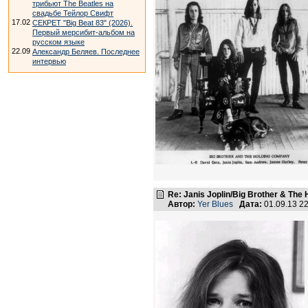
трибьют The Beatles на
свадьбе Тейлор Свифт
17.02
СЕКРЕТ "Big Beat 83" (2026).
Первый мерсибит-альбом на
русском языке
22.09
Александр Беляев. Последнее
интервью
Re: Janis Joplin/Big Brother & The 
Автор:
Yer Blues
Дата:
01.09.13 2