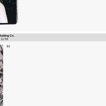
Holding Co.
2:11:59
83