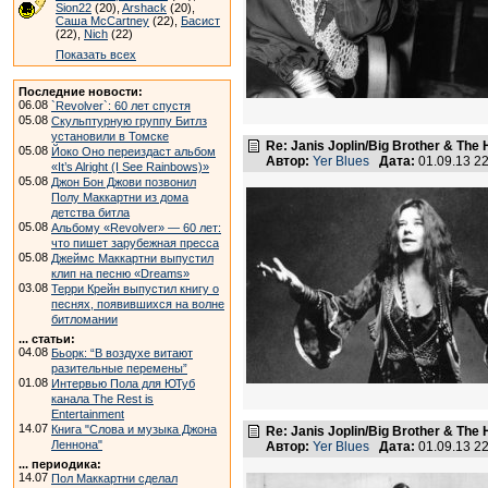
Sion22
(20),
Arshack
(20),
Саша McCartney
(22),
Басист
(22),
Nich
(22)
Показать всех
Последние новости:
06.08
`Revolver`: 60 лет спустя
05.08
Скульптурную группу Битлз
установили в Томске
Re: Janis Joplin/Big Brother & The 
05.08
Йоко Оно переиздаст альбом
Автор:
Yer Blues
Дата:
01.09.13 2
«It’s Alright (I See Rainbows)»
05.08
Джон Бон Джови позвонил
Полу Маккартни из дома
детства битла
05.08
Альбому «Revolver» — 60 лет:
что пишет зарубежная пресса
05.08
Джеймс Маккартни выпустил
клип на песню «Dreams»
03.08
Терри Крейн выпустил книгу о
песнях, появившихся на волне
битломании
... статьи:
04.08
Бьорк: “В воздухе витают
разительные перемены”
01.08
Интервью Пола для ЮТуб
канала The Rest is
Entertainment
14.07
Книга "Слова и музыка Джона
Re: Janis Joplin/Big Brother & The 
Леннона"
Автор:
Yer Blues
Дата:
01.09.13 2
... периодика:
14.07
Пол Маккартни сделал