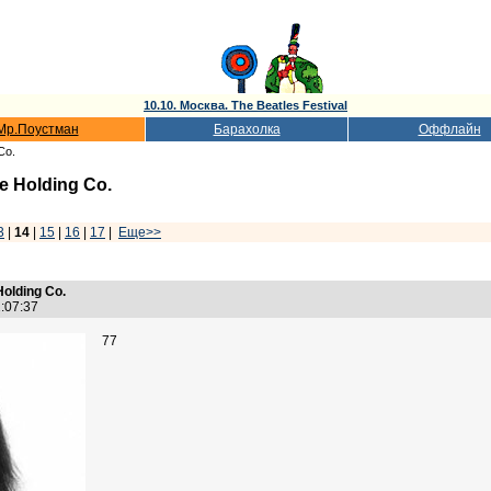
10.10. Москва. The Beatles Festival
Мр.Поустман
Барахолка
Оффлайн
Co.
he Holding Co.
3
|
14
|
15
|
16
|
17
|
Еще>>
Holding Co.
2:07:37
77