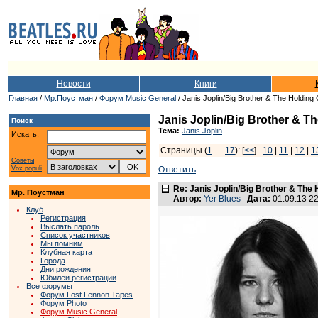
Новости
Книги
Главная
/
Мр.Поустман
/
Форум Music General
/ Janis Joplin/Big Brother & The Holding 
Janis Joplin/Big Brother & T
Поиск
Тема:
Janis Joplin
Искать:
Страницы (
1
…
17
): [
<<
]
10
|
11
|
12
|
1
Советы
Vox populi
Ответить
Re: Janis Joplin/Big Brother & The 
Мр. Поустман
Автор:
Yer Blues
Дата:
01.09.13 2
Клуб
Регистрация
Выслать пароль
Список участников
Мы помним
Клубная карта
Города
Дни рождения
Юбилеи регистрации
Все форумы
Форум Lost Lennon Tapes
Форум Photo
Форум Music General