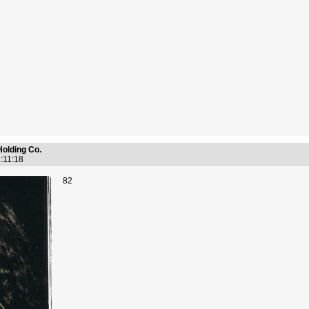
Holding Co.
2:11:18
82