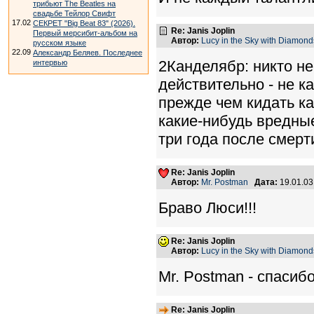
трибьют The Beatles на
свадьбе Тейлор Свифт
17.02
СЕКРЕТ "Big Beat 83" (2026).
Re: Janis Joplin
Первый мерсибит-альбом на
Автор:
Lucy in the Sky with Diamond
русском языке
22.09
Александр Беляев. Последнее
2Канделябр: никто не 
интервью
действительно - не к
прежде чем кидать ка
какие-нибудь вредные
три года после смерт
Re: Janis Joplin
Автор:
Mr. Postman
Дата:
19.01.0
Браво Люси!!!
Re: Janis Joplin
Автор:
Lucy in the Sky with Diamond
Mr. Postman - спасибо!
Re: Janis Joplin