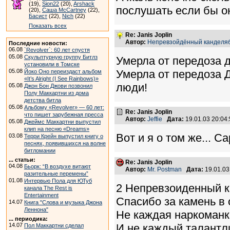
(19),
Sion22
(20),
Arshack
послушать если бы о
(20),
Саша McCartney
(22),
Басист
(22),
Nich
(22)
Показать всех
Re: Janis Joplin
Автор:
Непревзойдённый канделя
Последние новости:
06.08
`Revolver`: 60 лет спустя
05.08
Скульптурную группу Битлз
Умерла от передоза д
установили в Томске
05.08
Умерла от передоза 
Йоко Оно переиздаст альбом
«It’s Alright (I See Rainbows)»
люди!
05.08
Джон Бон Джови позвонил
Полу Маккартни из дома
детства битла
05.08
Альбому «Revolver» — 60 лет:
Re: Janis Joplin
что пишет зарубежная пресса
Автор:
Jeffie
Дата:
19.01.03 20:0
05.08
Джеймс Маккартни выпустил
клип на песню «Dreams»
Вот и я о том же... 
03.08
Терри Крейн выпустил книгу о
песнях, появившихся на волне
битломании
... статьи:
Re: Janis Joplin
04.08
Бьорк: “В воздухе витают
Автор:
Mr. Postman
Дата:
19.01.0
разительные перемены”
01.08
Интервью Пола для ЮТуб
2 Непревзоиденный к
канала The Rest is
Entertainment
Спасибо за камень в 
14.07
Книга "Слова и музыка Джона
Леннона"
Не каждая наркоманк
... периодика:
14.07
И не каждый талантл
Пол Маккартни сделал