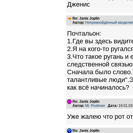
Дженис
Re: Janis Joplin
Автор:
Непревзойдённый канделя
Почтальон:
1.Где вы здесь видит
2.Я на кого-то ругалс
3.Что такое ругань и 
следственной связью
Сначала было слово.Т
талантливые люди".Э
как всё начиналось?
Re: Janis Joplin
Автор:
Mr. Postman
Дата:
19.01.0
Уже жалею что рот от
Re: Janis Joplin