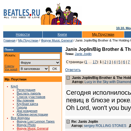
10.10. Мо
Новости
Книги
Мр.Поустман
Главная
/
Мр.Поустман
/
Форум Music General
/ Janis Joplin/Big Brother & The Holding 
Janis Joplin/Big Brother & T
Поиск
Тема:
Janis Joplin
Искать:
Страницы (
1
…
17
):
1
|
2
|
3
|
4
|
5
|
6
|
7
Советы
Vox populi
Ответить
Janis Joplin/Big Brother & The Hold
Мр. Поустман
Автор:
Lucy in the Sky with Diamon
Клуб
Регистрация
Сегодня исполнилось
Выслать пароль
Список участников
певиц в блюзе и роке.
Мы помним
Клубная карта
Oh Lord, won't you bu
Города
Дни рождения
Юбилеи регистрации
Все форумы
Форум Lost Lennon Tapes
Re: Janis Joplin
Форум Photo
Автор:
sergey ROLLING STONES
Д
Форум Music General