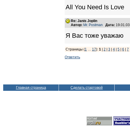
All You Need Is Love
Re: Janis Joplin
Автор:
Mr. Postman
Дата:
19.01.0
Я Вас тоже уважаю
Страницы (
1
…
17
):
1
|
2
|
3
|
4
|
5
|
6
|
7
Ответить
Главная страница
Сделать стартовой