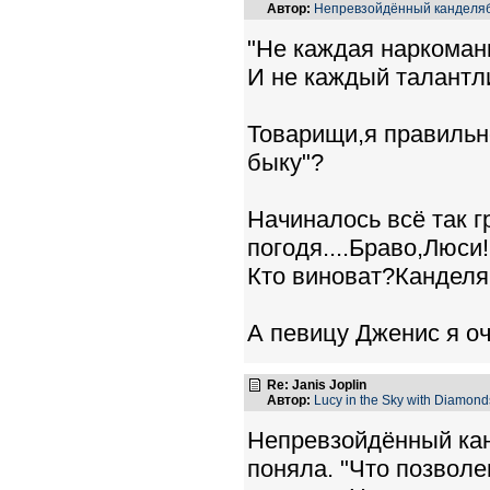
Автор:
Непревзойдённый канделя
"Не каждая наркоман
И не каждый талантли
Товарищи,я правильн
быку"?
Начиналось всё так гр
погодя....Браво,Люси!!
Кто виноват?Канделяб
А певицу Дженис я о
Re: Janis Joplin
Автор:
Lucy in the Sky with Diamond
Непревзойдённый канд
поняла. "Что позволе