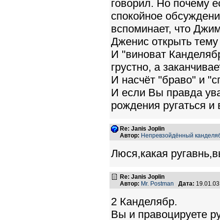
говорил. Но почему е
спокойное обсуждение
вспоминает, что Джи
Дженис открыть тему 
И "виноват Канделябр
грустно, а заканчивае
И насчёт "браво" и "с
И если Вы правда ува
рождения ругаться и 
Re: Janis Joplin
Автор:
Непревзойдённый канделя
Люся,какая ругавнь,в
Re: Janis Joplin
Автор:
Mr. Postman
Дата:
19.01.0
2 Канделябр.
Вы и правоцируете ру