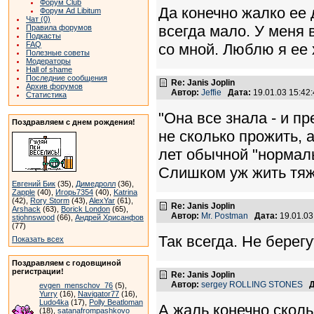
Форум Club
Да конечно жалко ее 
Форум Ad Libitum
Чат (0)
всегда мало. У меня 
Правила форумов
Подкасты
FAQ
со мной. Люблю я ее
Полезные советы
Модераторы
Hall of shame
Последние сообщения
Re: Janis Joplin
Архив форумов
Автор:
Jeffie
Дата:
19.01.03 15:4
Статистика
"Она все знала - и пр
Поздравляем с днем рождения!
не сколько прожить, а
лет обычной "нормал
Слишком уж жить тяж
Евгений Бик
(35),
Димедролл
(36),
Zapple
(40),
Игорь7354
(40),
Katrina
(42),
Rory Storm
(43),
AlexYar
(61),
Re: Janis Joplin
Arshack
(63),
Borick London
(65),
Автор:
Mr. Postman
Дата:
19.01.0
stjohnswood
(66),
Андрей Хрисанфов
(77)
Так всегда. Не берег
Показать всех
Поздравляем с годовщиной
регистрации!
Re: Janis Joplin
Автор:
sergey ROLLING STONES
Д
evgen_menschov_76
(5),
Yurry
(16),
Navigator77
(16),
Ludo4ka
(17),
Polly Beatloman
А жаль конечно скол
(18),
satanafrompashkovo