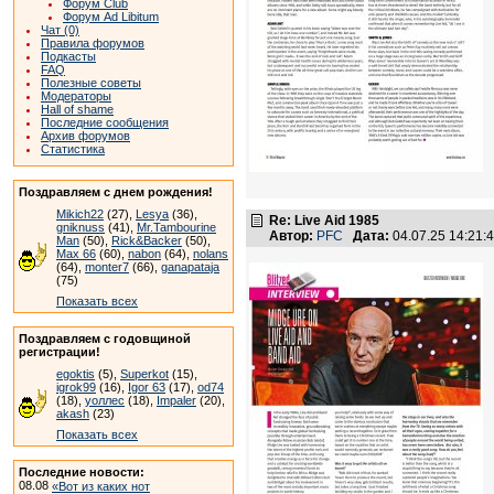
Форум Club
Форум Ad Libitum
Чат (0)
Правила форумов
Подкасты
FAQ
Полезные советы
Модераторы
Hall of shame
Последние сообщения
Архив форумов
Статистика
Поздравляем с днем рождения!
Mikich22
(27),
Lesya
(36),
Re: Live Aid 1985
gniknuss
(41),
Mr.Tambourine
Автор:
PFC
Дата:
04.07.25 14:21
Man
(50),
Rick&Backer
(50),
Max 66
(60),
nabon
(64),
nolans
(64),
monter7
(66),
ganapataja
(75)
Показать всех
Поздравляем с годовщиной
регистрации!
egoktis
(5),
Superkot
(15),
igrok99
(16),
Igor 63
(17),
od74
(18),
уоллес
(18),
Impaler
(20),
akash
(23)
Показать всех
Последние новости:
08.08
«Вот из каких нот