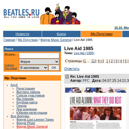
10.10. Мо
Новости
Книги
Мр.Поустман
Главная
/
Мр.Поустман
/
Форум Music General
/ Live Aid 1985
Live Aid 1985
Поиск
Тема:
Live Aid (1985)
Искать:
Страницы (
1
…
11
): [
<<
]
1
|
2
|
3
|
4
|
5
Советы
Vox populi
Ответить
Re: Live Aid 1985
Мр. Поустман
Автор:
PFC
Дата:
04.07.25 14:21
Клуб
Регистрация
Выслать пароль
Список участников
Мы помним
Клубная карта
Города
Дни рождения
Юбилеи регистрации
Все форумы
Форум Lost Lennon Tapes
Форум Photo
Форум Music General