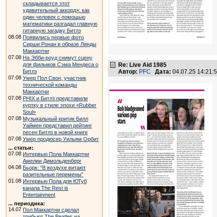
складывается этот
удивительный аккорд»: как
один человек с помощью
математики разгадал главную
гитарную загадку Битлз
08.08
Появились первые фото
Сирши Ронан в образе Линды
Маккартни
07.08
На Эбби-роуд снимут сцену
для фильмов Сэма Мендеса о
Re: Live Aid 1985
Битлз
Автор:
PFC
Дата:
04.07.25 14:21
07.08
Умер Пол Свон, участник
технической команды
Маккартни
07.08
PHIX и Битлз представили
куртку в стиле эпохи «Rubber
Soul»
07.08
Музыкальный критик Билл
Уаймен представил рейтинг
песен Битлз в новой книге
07.08
Умер продюсер Уильям Орбит
... статьи:
07.08
Интервью Пола Маккартни
Амелии Димольденберг
04.08
Бьорк: “В воздухе витают
разительные перемены”
01.08
Интервью Пола для ЮТуб
канала The Rest is
Entertainment
... периодика:
14.07
Пол Маккартни сделал
трибьют The Beatles на