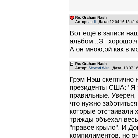
Re: Graham Nash
Автор:
audi
Дата:
12.04.16 18:41
Вот ещё в записи на
альбом...Эт хорошо,ч
А он мною,ой как в 
Re: Graham Nash
Автор:
Stewart Wire
Дата:
18.07.1
Грэм Нэш скептично 
президенты США: "Я у
правильные. Уверен, 
что нужно заботиться
которые отстаивали хи
трижды объехал весь 
"правое крыло". И До
компилиментов, но он