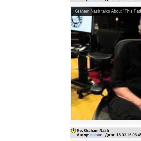
Graham Nash talks About "This Path
Re: Graham Nash
Автор:
nathan
Дата:
16.03.16 06: