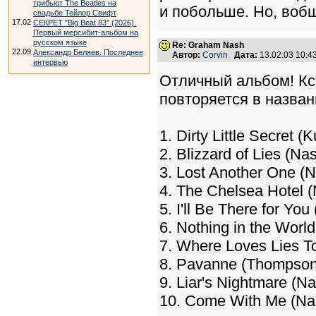
трибьют The Beatles на
и побольше. Но, воб
свадьбе Тейлор Свифт
17.02
СЕКРЕТ "Big Beat 83" (2026).
Первый мерсибит-альбом на
русском языке
Re: Graham Nash
22.09
Александр Беляев. Последнее
Автор:
Corvin
Дата:
13.02.03 10:
интервью
Отличный альбом! Кст
повторяется в назван
1. Dirty Little Secret (
2. Blizzard of Lies (Nas
3. Lost Another One (N
4. The Chelsea Hotel (
5. I'll Be There for You
6. Nothing in the World
7. Where Loves Lies To
8. Pavanne (Thompson
9. Liar's Nightmare (Na
10. Come With Me (Nas