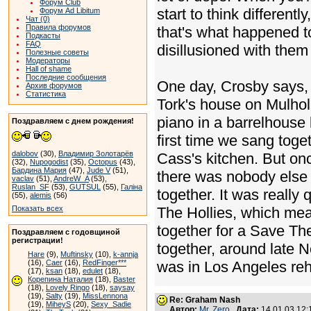
Форум Club
start to think differentl
Форум Ad Libitum
Чат (0)
Правила форумов
that's what happened to
Подкасты
FAQ
disillusioned with them
Полезные советы
Модераторы
Hall of shame
Последние сообщения
One day, Crosby says, "
Архив форумов
Статистика
Tork's house on Mulholl
piano in a barrelhouse 
Поздравляем с днем рождения!
first time we sang toge
dalobov
(30),
Владимир Золотарёв
Cass's kitchen. But onc
(32),
Nupogodist
(35),
Octopus
(43),
Бардина Мария
(47),
Jude V
(51),
there was nobody else
vaclav
(51),
AndreW_A
(53),
Ruslan_SF
(53),
GUTSUL
(55),
Галіна
together. It was really
(55),
alemis
(56)
Показать всех
The Hollies, which mea
together for a Save Th
Поздравляем с годовщиной
регистрации!
together, around late N
Hare
(9),
Muftinsky
(10),
k-annja
(16),
Caer
(16),
RedFinger***
was in Los Angeles re
(17),
ksan
(18),
edulet
(18),
Корепина Наталия
(18),
Baster
(18),
Lovely Ringo
(18),
saysay
(19),
Salty
(19),
MissLennona
Re: Graham Nash
(19),
MiheyS
(20),
Sexy_Sadie
Автор:
Mr. Zero
Дата:
14.01.03 12