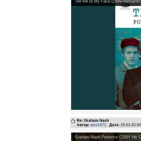
Tell Me to My Face (1999 Remaster
Re: Graham Nash
Автор:
alex1972
Дата:
29.03.20 0
Graham Nash Performs CSNY Hit 'O