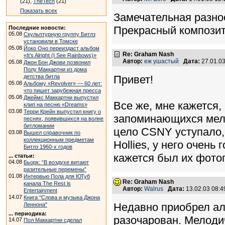
(21),
TheTech
(21)
Показать всех
Замечательная разнос
Прекрасный композит
Последние новости:
05.08
Скульптурную группу Битлз
установили в Томске
05.08
Йоко Оно переиздаст альбом
Re: Graham Nash
«It’s Alright (I See Rainbows)»
Автор:
еж ушастый
Дата:
27.01.0
05.08
Джон Бон Джови позвонил
Полу Маккартни из дома
детства битла
Привет!
05.08
Альбому «Revolver» — 60 лет:
что пишет зарубежная пресса
05.08
Джеймс Маккартни выпустил
Все же, мне кажется,
клип на песню «Dreams»
03.08
Терри Крейн выпустил книгу о
запоминающихся мело
песнях, появившихся на волне
битломании
цело CSNY уступало,
03.08
Вышел справочник по
коллекционным предметам
Hollies, у него очень
Битлз 1960-х годов
кажется был их фото
... статьи:
04.08
Бьорк: “В воздухе витают
разительные перемены”
01.08
Интервью Пола для ЮТуб
Re: Graham Nash
канала The Rest is
Автор:
Walrus
Дата:
13.02.03 08:
Entertainment
14.07
Книга "Слова и музыка Джона
Недавно приобрел ал
Леннона"
... периодика:
разочарован. Мелоди
14.07
Пол Маккартни сделал