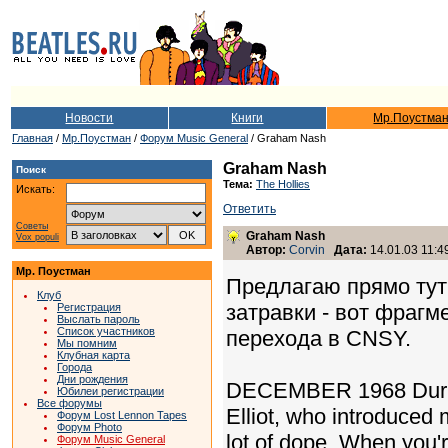
Новости
Книги
Мр.Поустма
Главная
/
Мр.Поустман
/
Форум Music General
/ Graham Nash
Graham Nash
Поиск
Тема:
The Hollies
Искать:
Ответить
Советы
Graham Nash
Vox populi
Автор:
Corvin
Дата:
14.01.03 11:4
Мр. Поустман
Предлагаю прямо тут
Клуб
затравки - вот фрагме
Регистрация
Выслать пароль
Список участников
перехода в CNSY.
Мы помним
Клубная карта
Города
Дни рождения
DECEMBER 1968 During a
Юбилеи регистрации
Все форумы
Elliot, who introduced 
Форум Lost Lennon Tapes
Форум Photo
lot of dope. When you'
Форум Music General