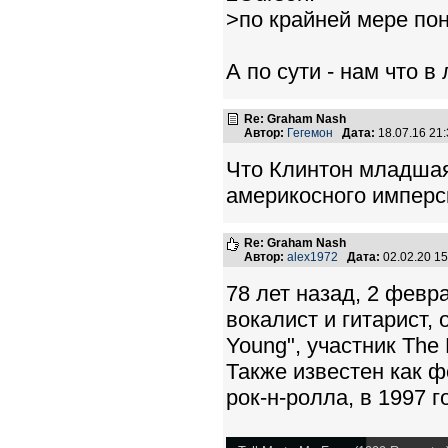
>по крайней мере пон
А по сути - нам что в 
Re: Graham Nash
Автор:
Гегемон
Дата:
18.07.16 21
Что Клинтон младшая
америкосного имперск
Re: Graham Nash
Автор:
alex1972
Дата:
02.02.20 1
78 лет назад, 2 февр
вокалист и гитарист, 
Young", участник The 
Также известен как 
рок-н-ролла, в 1997 го