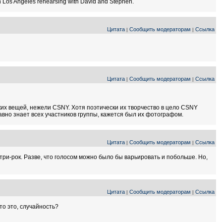
 in Los Angeles rehearsing with David and Stephen.
Цитата
Сообщить модераторам
Ссылка
|
|
Цитата
Сообщить модераторам
Ссылка
|
|
их вещей, нежели CSNY. Хотя поэтически их творчество в цело CSNY
давно знает всех участников группы, кажется был их фотографом.
Цитата
Сообщить модераторам
Ссылка
|
|
ри-рок. Разве, что голосом можно было бы варьировать и побольше. Но,
Цитата
Сообщить модераторам
Ссылка
|
|
то это, случайность?