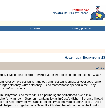
Войти на сайт
Регистрация
|
Выслать пароль
Ссылки
Спецпроекты
Новая тема
|
Вернуться в MG
Цитата
рвью, где он объясняет причины ухода из Hollies и его перехода в CNSY.
id [Crosby]. We started to hang out, and I started to smoke a lot of dope. When
 things differently, write differently — and that's what happened to me. They
larly profound songs.
in Hollywood, and there's this kid pounding the shit out of a piano in a
tchell's living room; Stephen maintains it was in Cass's kitchen. But once I heard
id and Stephen when we sang together. It was really quite amazing to us. So I
t I helped put together for a Save The Children benefit concert at the London