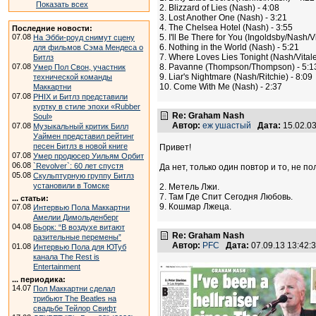
Показать всех
2. Blizzard of Lies (Nash) - 4:08
3. Lost Another One (Nash) - 3:21
4. The Chelsea Hotel (Nash) - 3:55
Последние новости:
07.08
5. I'll Be There for You (Ingoldsby/Nash/Vi
На Эбби-роуд снимут сцену
6. Nothing in the World (Nash) - 5:21
для фильмов Сэма Мендеса о
7. Where Loves Lies Tonight (Nash/Vitale
Битлз
07.08
8. Pavanne (Thompson/Thompson) - 5:1
Умер Пол Свон, участник
9. Liar's Nightmare (Nash/Ritchie) - 8:09
технической команды
10. Come With Me (Nash) - 2:37
Маккартни
07.08
PHIX и Битлз представили
куртку в стиле эпохи «Rubber
Re: Graham Nash
Soul»
Автор:
еж ушастый
Дата:
15.02.0
07.08
Музыкальный критик Билл
Уаймен представил рейтинг
песен Битлз в новой книге
Привет!
07.08
Умер продюсер Уильям Орбит
06.08
`Revolver`: 60 лет спустя
Да нет, только один повтор и то, не п
05.08
Скульптурную группу Битлз
установили в Томске
2. Метель Лжи.
7. Там Где Спит Сегодня Любовь.
... статьи:
9. Кошмар Лжеца.
07.08
Интервью Пола Маккартни
Амелии Димольденберг
04.08
Бьорк: “В воздухе витают
Re: Graham Nash
разительные перемены”
Автор:
PFC
Дата:
07.09.13 13:42
01.08
Интервью Пола для ЮТуб
канала The Rest is
Entertainment
... периодика:
14.07
Пол Маккартни сделал
трибьют The Beatles на
свадьбе Тейлор Свифт