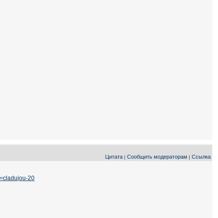
Цитата
Сообщить модераторам
Ссылка
|
|
g=cladujou-20