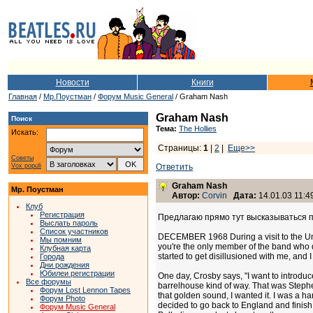
Новости
Книги
Главная
/
Мр.Поустман
/
Форум Music General
/ Graham Nash
Graham Nash
Поиск
Тема:
The Hollies
Искать:
Страницы:
1
|
2
|
Еще>>
Советы
Vox populi
Ответить
Graham Nash
Мр. Поустман
Автор:
Corvin
Дата:
14.01.03 11:4
Клуб
Регистрация
Предлагаю прямо тут высказываться по
Выслать пароль
Список участников
DECEMBER 1968 During a visit to the Unit
Мы помним
you're the only member of the band who doe
Клубная карта
started to get disillusioned with me, and 
Города
Дни рождения
Юбилеи регистрации
One day, Crosby says, "I want to introduc
Все форумы
barrelhouse kind of way. That was Stephen 
Форум Lost Lennon Tapes
that golden sound, I wanted it. I was a 
Форум Photo
decided to go back to England and finish
Форум Music General