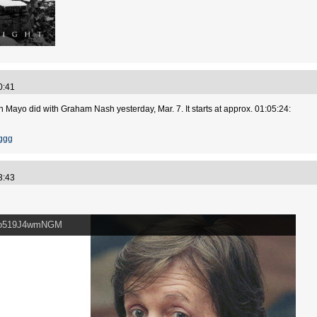
10:41
on Mayo did with Graham Nash yesterday, Mar. 7. It starts at approx. 01:05:24:
ggg
43:43
v=o519J4wmNGM