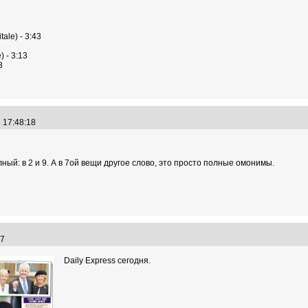
tale) - 3:43
) - 3:13
3
3 17:48:18
олный: в 2 и 9. А в 7ой вещи другое слово, это просто полные омонимы.
:37
Daily Express сегодня.