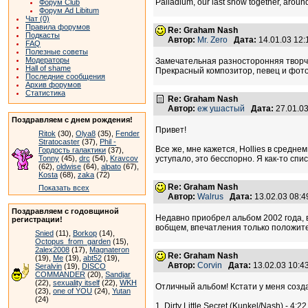
Palladium, our last show together, aroun
Форум Club
Форум Ad Libitum
Чат (0)
Правила форумов
Re: Graham Nash
Подкасты
Автор:
Mr. Zero
Дата:
14.01.03 12
FAQ
Полезные советы
Модераторы
Замечательная разносторонняя творче
Hall of shame
Прекрасный композитор, певец и фот
Последние сообщения
Архив форумов
Статистика
Re: Graham Nash
Автор:
еж ушастый
Дата:
27.01.0
Поздравляем с днем рождения!
Привет!
Ritok
(30),
Olya8
(35),
Fender
Stratocaster
(37),
Phil -
Все же, мне кажется, Hollies в сред
Гордость галактики
(37),
Tonny
(45),
drc
(54),
Kravcov
уступало, это бесспорно. Я как-то сп
(62),
oldwise
(64),
alpato
(67),
Kosta
(68),
zaka
(72)
Re: Graham Nash
Показать всех
Автор:
Walrus
Дата:
13.02.03 08:
Поздравляем с годовщиной
Недавно приобрел альбом 2002 года, 
регистрации!
вобщем, впечатления только положит
Snied
(11),
Borkop
(14),
Octopus_from_garden
(15),
2alex2008
(17),
Magnateron
Re: Graham Nash
(19),
Me
(19),
abt52
(19),
Автор:
Corvin
Дата:
13.02.03 10:
Seralvin
(19),
DISCO
COMMANDER
(20),
Sandjar
(22),
sexuality itself
(22),
WKH
Отличный альбом! Кстати у меня созда
(23),
one of YOU
(24),
Yutan
(24)
1. Dirty Little Secret (Kunkel/Nash) - 4:22