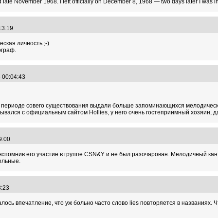
d late November 1968. I left officially on December 8, 1968 — two days later I was
:13:19
ская личность ;-)
ограф.
3 00:04:43
нем периоде совего существования выдали больше запоминающихся мелодическ
исывался с официальным сайтом Hollies, у него очень гостеприимный хозяин, 
49:00
вспомнив его участие в группе CSN&Y и не был разочарован. Мелодичный кант
ельные.
43:23
лось впечатление, что уж больно часто слово lies повторяется в названиях. Ч