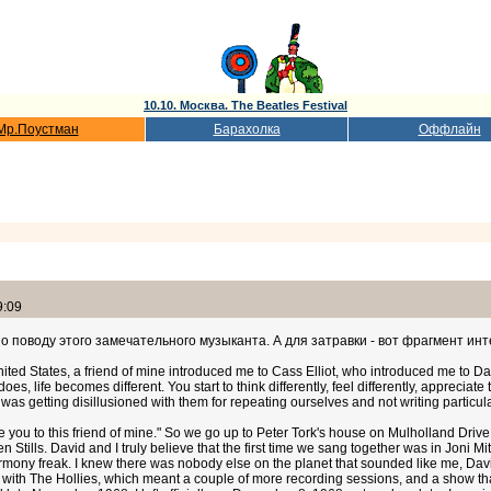
10.10. Москва. The Beatles Festival
Мр.Поустман
Барахолка
Оффлайн
9:09
 поводу этого замечательного музыканта. А для затравки - вот фрагмент инте
ed States, a friend of mine introduced me to Cass Elliot, who introduced me to Dav
s, life becomes different. You start to think differently, feel differently, appreciate
I was getting disillusioned with them for repeating ourselves and not writing particu
e you to this friend of mine." So we go up to Peter Tork's house on Mulholland Drive 
Stills. David and I truly believe that the first time we sang together was in Joni Mi
harmony freak. I knew there was nobody else on the planet that sounded like me, Dav
 with The Hollies, which meant a couple of more recording sessions, and a show tha