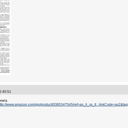
22:45:51
нига.
ttp://www.amazon.com/gp/product/0385347545/ref=as_li_ss_tl...linkCode=as2&ta