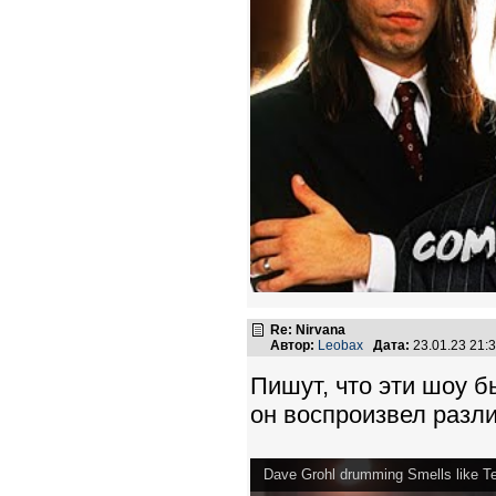
Re: Nirvana
Автор:
Leobax
Дата:
23.01.23 21
Пишут, что эти шоу б
он воспроизвел разл
Dave Grohl drumming Smells like Te