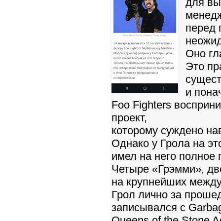
для вы
менед
перед 
неожи
Оно гл
Это пр
сущест
и пона
Foo Fighters восприн
проект,
которому суждено нав
Однако у Грола на эт
имел на него полное 
Четыре «Грэмми», дв
на крупнейших между
Грол лично за прошед
записывался с Garba
Queens of the Stone Ag