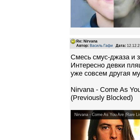
Re: Nirvana
Автор:
Василь Гафи
Дата:
12.12.
Смесь смус-джаза и з
Интересно девки пляш
уже совсем другая м
Nirvana - Come As You
(Previously Blocked)
Nirvana - Come As You Are (Rare Li