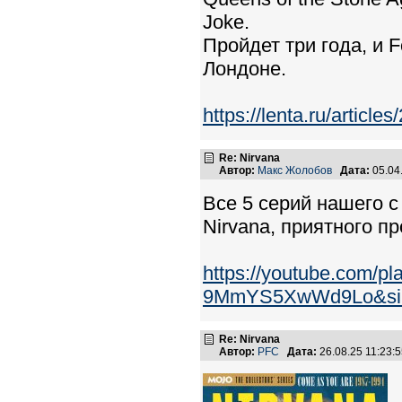
Joke.
Пройдет три года, и 
Лондоне.
https://lenta.ru/articl
Re: Nirvana
Автор:
Макс Жолобов
Дата:
05.04
Все 5 серий нашего 
Nirvana, приятного п
https://youtube.com/p
9MmYS5XwWd9Lo&si=
Re: Nirvana
Автор:
PFC
Дата:
26.08.25 11:23