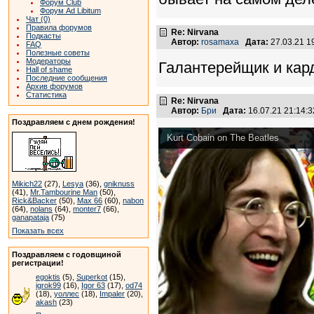
Форум Club
Форум Ad Libitum
Чат (0)
Правила форумов
Re: Nirvana
Подкасты
Автор:
rosamaxa
Дата:
27.03.21 
FAQ
Полезные советы
Модераторы
Галантерейщик и карди
Hall of shame
Последние сообщения
Архив форумов
Статистика
Re: Nirvana
Автор:
Бри
Дата:
16.07.21 21:14
Поздравляем с днем рождения!
Kurt Cobain on The Beatles
Mikich22
(27),
Lesya
(36),
gniknuss
(41),
Mr.Tambourine Man
(50),
Rick&Backer
(50),
Max 66
(60),
nabon
(64),
nolans
(64),
monter7
(66),
ganapataja
(75)
Показать всех
Поздравляем с годовщиной
регистрации!
egoktis
(5),
Superkot
(15),
igrok99
(16),
Igor 63
(17),
od74
(18),
уоллес
(18),
Impaler
(20),
akash
(23)