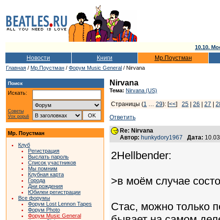
10.10. Мо
Новости
Книги
Мр.Поустман
Главная
/
Мр.Поустман
/
Форум Music General
/ Nirvana
Nirvana
Поиск
Тема:
Nirvana (US)
Искать:
Страницы (
1
…
29
): [
<<
]
25
|
26
|
27
|
2
Советы
Vox populi
Ответить
Re: Nirvana
Мр. Поустман
Автор:
hunkydory1967
Дата:
10.03
Клуб
Регистрация
2Hellbender:
Выслать пароль
Список участников
Мы помним
Клубная карта
>в моём случае сост
Города
Дни рождения
Юбилеи регистрации
Все форумы
Стас, можно только п
Форум Lost Lennon Tapes
Форум Photo
Форум Music General
бывает на самом деле