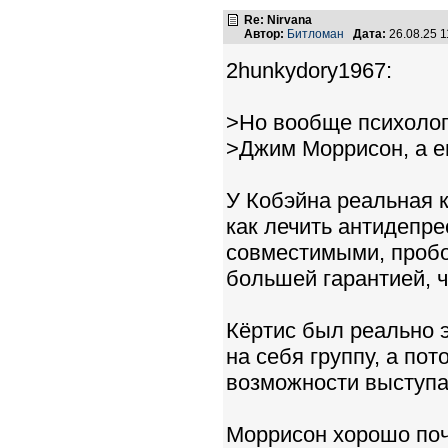
Re: Nirvana
Автор:
Битломан
Дата:
26.08.25 
2hunkydory1967:
>Но вообще психолог
>Джим Моррисон, а ещ
У Кобэйна реальная 
как лечить антидепр
совместимыми, пробо
большей гарантией, ч
Кёртис был реально э
на себя группу, а пото
возможности выступат
Моррисон хорошо поч