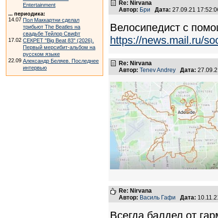
Re: Nirvana
Entertainment
Автор:
Бри
Дата:
27.09.21 17:52
... периодика:
14.07
Пол Маккартни сделал
Велосипедист с помо
трибьют The Beatles на
свадьбе Тейлор Свифт
https://news.mail.ru/s
17.02
СЕКРЕТ "Big Beat 83" (2026).
Первый мерсибит-альбом на
русском языке
22.09
Александр Беляев. Последнее
Re: Nirvana
интервью
Автор:
Tenev Andrey
Дата:
27.09.
Re: Nirvana
Автор:
Василь Гафи
Дата:
10.11.
Всегда балдел от гар