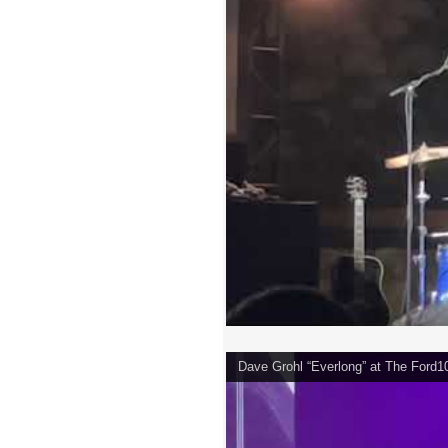
Dave Grohl “Everlong” at The Ford1