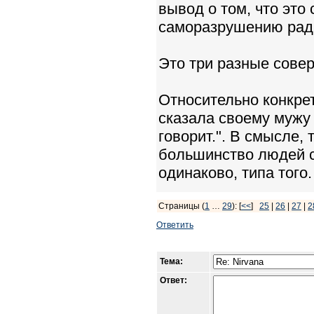
вывод о том, что это
саморазрушению рад
Это три разные сове
Относительно конкрет
сказала своему мужу 
говорит.". В смысле,
большинство людей с
одинаково, типа того.
Страницы (
1
…
29
): [
<<
]
25
|
26
|
27
|
2
Ответить
Тема:
Ответ: