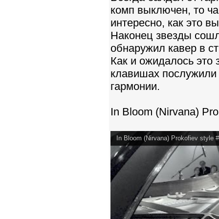
комп выключен, то ча
интересно, как это в
Наконец звезды сошли
обнаружил кавер в с
Как и ожидалось это 
клавишах послужили 
гармонии.
In Bloom (Nirvana) Pr
In Bloom (Nirvana) Prokofiev style