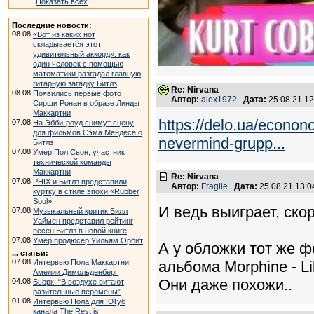
Показать всех
Последние новости:
08.08
«Вот из каких нот
складывается этот
удивительный аккорд»: как
один человек с помощью
математики разгадал главную
гитарную загадку Битлз
Re: Nirvana
08.08
Появились первые фото
Автор:
alex1972
Дата:
25.08.21 1
Сирши Ронан в образе Линды
Маккартни
https://delo.ua/econon
07.08
На Эбби-роуд снимут сцену
для фильмов Сэма Мендеса о
nevermind-grupp...
Битлз
07.08
Умер Пол Свон, участник
технической команды
Маккартни
Re: Nirvana
07.08
PHIX и Битлз представили
Автор:
Fragile
Дата:
25.08.21 13:
куртку в стиле эпохи «Rubber
Soul»
И ведь выиграет, скор
07.08
Музыкальный критик Билл
Уаймен представил рейтинг
песен Битлз в новой книге
07.08
Умер продюсер Уильям Орбит
А у обложки тот же ф
... статьи:
07.08
Интервью Пола Маккартни
альбома Morphine - L
Амелии Димольденберг
Они даже похожи..
04.08
Бьорк: “В воздухе витают
разительные перемены”
01.08
Интервью Пола для ЮТуб
канала The Rest is