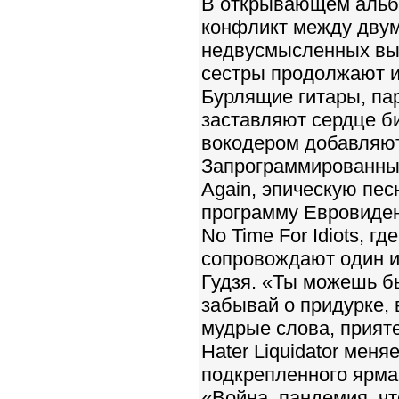
В открывающем альбо
конфликт между двум
недвусмысленных выр
сестры продолжают и
Бурлящие гитары, па
заставляют сердце би
вокодером добавляют
Запрограммированные
Again, эпическую пе
программу Евровиден
No Time For Idiots, 
сопровождают один и
Гудзя. «Ты можешь б
забывай о придурке, 
мудрые слова, прияте
Hater Liquidator меня
подкрепленного ярма
«Война, пандемия, ч