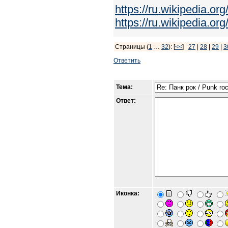
https://ru.wikipedia.or
https://ru.wikipedia.or
Страницы (
1
…
32
): [
<<
]
27
|
28
|
29
|
3
Ответить
Тема:
Ответ:
Иконка: