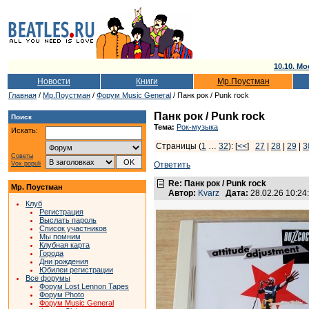
10.10. Мо
Новости
Книги
Мр.Поустман
Главная
/
Мр.Поустман
/
Форум Music General
/ Панк рок / Punk rock
Панк рок / Punk rock
Поиск
Тема:
Рок-музыка
Искать:
Страницы (
1
…
32
): [
<<
]
27
|
28
|
29
|
3
Советы
Vox populi
Ответить
Re: Панк рок / Punk rock
Мр. Поустман
Автор:
Kvarz
Дата:
28.02.26 10:2
Клуб
Регистрация
Выслать пароль
Список участников
Мы помним
Клубная карта
Города
Дни рождения
Юбилеи регистрации
Все форумы
Форум Lost Lennon Tapes
Форум Photo
Форум Music General