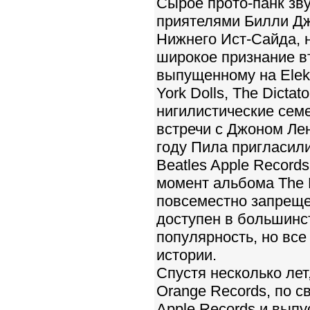
Сырое прото-панк зв
приятелями Билли Дж
Нижнего Ист-Сайда, 
широкое признание вт
выпущенному на Elekt
York Dolls, The Dicta
нигилистические семе
встречи с Джоном Ле
году Пила пригласил
Beatles Apple Records
момент альбома The 
повсеместно запрещен
доступен в большинс
популярность, но все
истории.
Спустя несколько лет
Orange Records, по 
Apple Records и выпу