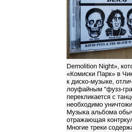
Demolition Night», к
«Комиски Парк» в Чи
к диско-музыке, отл
лоуфайным "фузз-гра
перекликается с тан
необходимо уничтожи
Музыка альбома обычн
отражающая контркул
Многие треки содерж