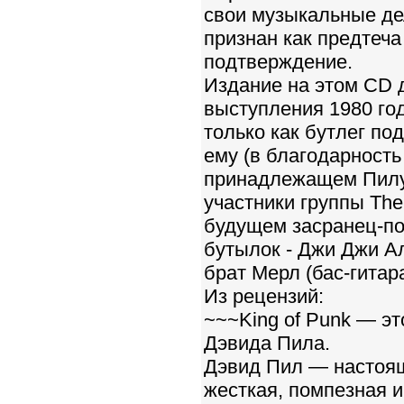
свои музыкальные де
признан как предтеча
подтверждение.
Издание на этом CD 
выступления 1980 год
только как бутлег под
ему (в благодарность
принадлежащем Пилу 
участники группы The
будущем засранец-по
бутылок - Джи Джи Ал
брат Мерл (бас-гитара
Из рецензий:
~~~King of Punk — эт
Дэвида Пила.
Дэвид Пил — настоящ
жесткая, помпезная и