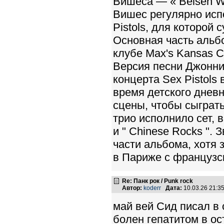
Вишеса — « Belsen Wa
Вишес регулярно исп
Pistols, для которой
Основная часть альб
клубе Max's Kansas Ci
Версия песни Джонни 
концерта Sex Pistols
время детского днев
сцены, чтобы сыграть
трио исполнило сет, 
и " Chinese Rocks ".
части альбома, хотя 
в Париже с француз
Re: Панк рок / Punk rock
Автор:
koderr
Дата:
10.03.26 21:
май вей Сид писал в
болен гепатитом в ос