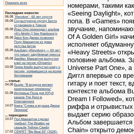
Показать всех
номерами, такими как 
«Seeing Daylight», к
Последние новости:
06.08
`Revolver`: 60 лет спустя
попа. В «Games» поя
05.08
Скульптурную группу Битлз
установили в Томске
звучание, напоминаю
05.08
Йоко Оно переиздаст альбом
«It’s Alright (I See Rainbows)»
Of A Golden Girl» на
05.08
Джон Бон Джови позвонил
Полу Маккартни из дома
исполняет обдуманну
детства битла
05.08
Альбому «Revolver» — 60 лет:
«Heavy Streets» откр
что пишет зарубежная пресса
половине альбома. З
05.08
Джеймс Маккартни выпустил
клип на песню «Dreams»
Universe Part One», а
03.08
Терри Крейн выпустил книгу о
песнях, появившихся на волне
Диггл впервые со вре
битломании
... статьи:
гитару и поет текст,
04.08
Бьорк: “В воздухе витают
разительные перемены”
контексте альбома Bu
01.08
Интервью Пола для ЮТуб
Dream I Followed», к
канала The Rest is
Entertainment
риффа и отрывистых 
14.07
Книга "Слова и музыка Джона
Леннона"
выдает серию образо
... периодика:
14.07
Пол Маккартни сделал
Альбом завершается 
трибьют The Beatles на
свадьбе Тейлор Свифт
Chain» открыто демо
17.02
СЕКРЕТ "Big Beat 83" (2026).