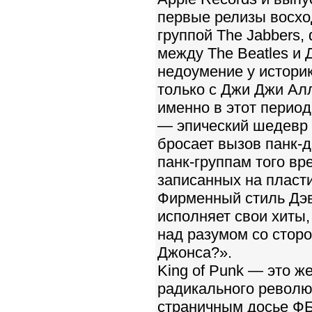
первые релизы восхо
группой The Jabbers
между The Beatles и 
недоумение у историк
только с Джи Джи Ал
именно в этот перио
— эпический шедевр 1
бросает вызов панк-
панк-группам того вр
записанных на пласт
Фирменный стиль Дэв
исполняет свои хиты
над разумом со стор
Джонса?».
King of Punk — это ж
радикального революц
страничным досье ФБ