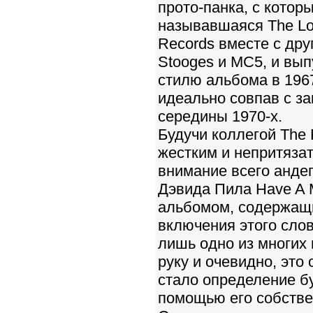
прото-панка, с которы
называвшаяся The Low
Records вместе с дру
Stooges и MC5, и вы
стилю альбома в 1967
идеально совпав с з
середины 1970-х.
Будучи коллегой The 
жестким и непритязат
внимание всего анде
Дэвида Пила Have A 
альбомом, содержащи
включения этого слов
лишь одно из многих
руку и очевидно, эт
стало определение б
помощью его собстве