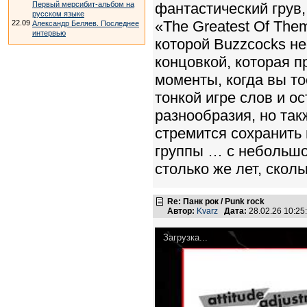
Первый мерсибит-альбом на
фантастический грув,
русском языке
«The Greatest Of The
22.09
Александр Беляев. Последнее
интервью
которой Buzzcocks н
концовкой, которая 
моменты, когда вы т
тонкой игре слов и 
разнообразия, но так
стремится сохранить
группы … с небольшо
столько же лет, скол
Re: Панк рок / Punk rock
Автор:
Kvarz
Дата:
28.02.26 10:2
Загрузка...