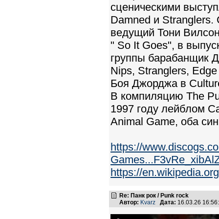
сценическими выступ
Damned и Stranglers.
ведущий Тони Вилсон
" So It Goes", в выпу
группы барабанщик Д
Nips, Stranglers, Edg
Боя Джорджа в Cultur
В компиляцию The Pu
1997 году лейблом Ca
Animal Game, оба син
https://www.discogs.c
Games...F3vRe_xibA
https://en.wikipedia.o
Re: Панк рок / Punk rock
Автор:
Kvarz
Дата:
16.03.26 16:5