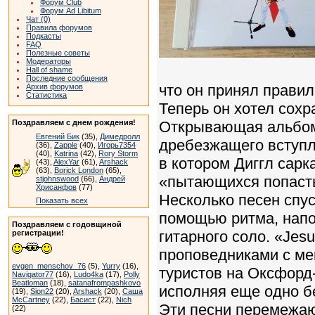
Форум Club
Форум Ad Libitum
Чат (0)
Правила форумов
Подкасты
FAQ
Полезные советы
Модераторы
Hall of shame
Последние сообщения
что он принял прави
Архив форумов
Статистика
Теперь он хотел сохр
Поздравляем с днем рождения!
Открывающая альбом 
Евгений Бик
(35),
Димедролл
дребезжащего вступле
(36),
Zapple
(40),
Игорь7354
(40),
Katrina
(42),
Rory Storm
в котором Диггл сарк
(43),
AlexYar
(61),
Arshack
(63),
Borick London
(65),
«пытающихся попасть
stjohnswood
(66),
Андрей
Хрисанфов
(77)
Несколько песен спус
Показать всех
помощью ритма, напол
Поздравляем с годовщиной
гитарного соло. «Jesu
регистрации!
проповедниками с ме
evgen_menschov_76
(5),
Yurry
(16),
туристов на Оксфорд-
Navigator77
(16),
Ludo4ka
(17),
Polly
Beatloman
(18),
satanafrompashkovo
исполняя еще одно бе
(19),
Sion22
(20),
Arshack
(20),
Саша
McCartney
(22),
Басист
(22),
Nich
Эти песни перемежаю
(22)