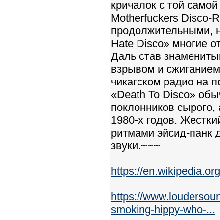
кричалок с той само
Motherfuckers Disco-R
продолжительными, н
Hate Disco» многие о
Даль став знамениты
взрывом и сжиганием
чикагском радио на 
«Death To Disco» об
поклонников сырого, 
1980-х годов. Жестки
ритмами эйсид-панк 
звуки.~~~
https://en.wikipedia.o
https://www.loudersoun
smoking-hippy-who-...