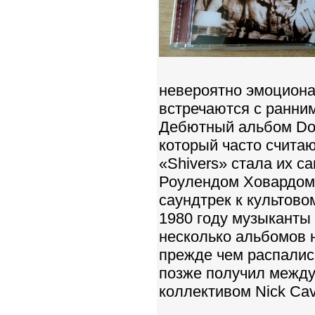
невероятно эмоционал
встречаются с ранни
Дебютный альбом Doo
который часто считаю
«Shivers» стала их с
Роулендом Ховардом, 
саундтрек к культово
1980 году музыканты
несколько альбомов н
прежде чем распались
позже получил между
коллективом Nick Cav