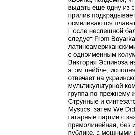
выдать еще одну из 
прилив подкрадывает
осмеливаются плават
После неспешной балл
следует From Boyarka
латиноамериканскими
с одноименным колум
Виктория Эспиноза из
этом лейбле, исполня
отвечает на украинск
мультикультурной ком
группа по-прежнему 
Струнные и синтезат
Mystics, затем We Di
гитарные партии с за
прямолинейная, без 
публике, с мощными б