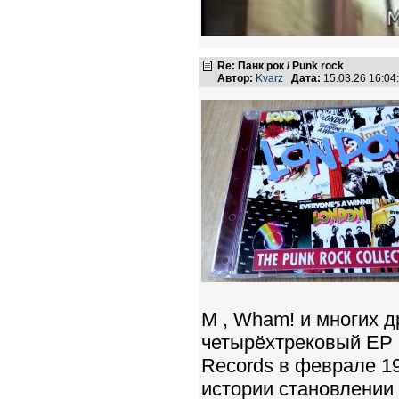
Re: Панк рок / Punk rock
Автор:
Kvarz
Дата:
15.03.26 16:0
M , Wham! и многих др
четырёхтрековый EP
Records в феврале 19
истории становлении