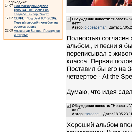
... периодика:
14.07
Пол Маккартни сделал
трибьют The Beatles на
свадьбе Тейлор Свифт
17.02
СЕКРЕТ "Big Beat 83" (2026).
Обсуждение новости: "Новость "
Первый мерсибит-альбом на
лет""
русском языке
Автор:
oldbeatleman
Дата:
17.05.
22.09
Александр Беляев. Последнее
интервью
Полностью согласен 
альбом., и песни я б
переписывал с живого
класса. Первая полов
Поставил бы его на 3
четвертое - At the Sp
Думаю, что идея сде
Обсуждение новости: "Новость "
лет""
Автор:
stereobell
Дата:
18.05.23 1
Хороший альбом впол