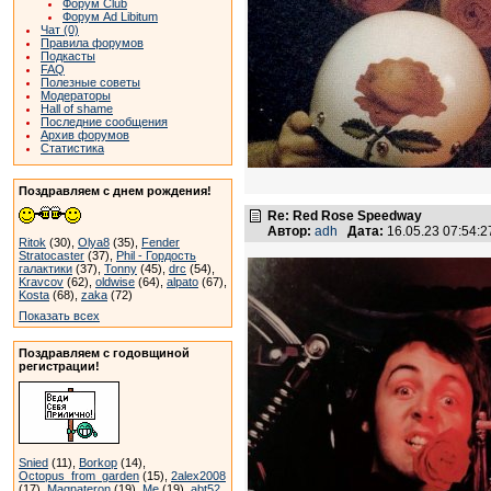
Форум Club
Форум Ad Libitum
Чат (0)
Правила форумов
Подкасты
FAQ
Полезные советы
Модераторы
Hall of shame
Последние сообщения
Архив форумов
Статистика
Поздравляем с днем рождения!
Re: Red Rose Speedway
Автор:
adh
Дата:
16.05.23 07:54:
Ritok
(30),
Olya8
(35),
Fender
Stratocaster
(37),
Phil - Гордость
галактики
(37),
Tonny
(45),
drc
(54),
Kravcov
(62),
oldwise
(64),
alpato
(67),
Kosta
(68),
zaka
(72)
Показать всех
Поздравляем с годовщиной
регистрации!
Snied
(11),
Borkop
(14),
Octopus_from_garden
(15),
2alex2008
(17),
Magnateron
(19),
Me
(19),
abt52