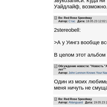
звукозаписи. Куда ни 
Уайдлайф, возможно
Re: Red Rose Speedway
Автор:
Стас
Дата:
18.05.23 12:0
2stereobell:
>А у Уингз вообще в
В целом этот альбом 
Обсуждение новости: "Новость "
лет""
Автор:
John Lennon Knows Your N
Один из моих любимы
меня ничуть не смущае
Re: Red Rose Speedway
Автор:
AVanguard
Дата:
19.05.23 