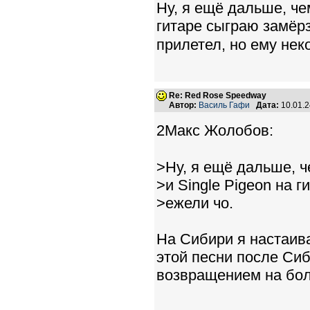
Ну, я ещё дальше, че
гитаре сыграю замёрз
прилетел, но ему нек
Re: Red Rose Speedway
Автор:
Василь Гафи
Дата:
10.01.
2Макс Жолобов:
>Ну, я ещё дальше, 
>и Single Pigeon на 
>ежели чо.
На Сибири я настаива
этой песни после Сиб
возвращением на бо