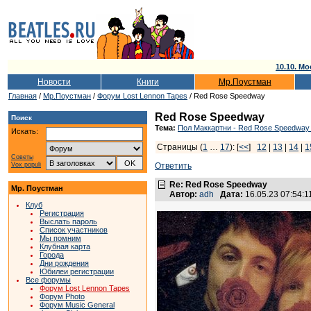
10.10. Мо
Новости
Книги
Мр.Поустман
Главная
/
Мр.Поустман
/
Форум Lost Lennon Tapes
/ Red Rose Speedway
Red Rose Speedway
Поиск
Тема:
Пол Маккартни - Red Rose Speedway 
Искать:
Страницы (
1
…
17
): [
<<
]
12
|
13
|
14
|
1
Советы
Vox populi
Ответить
Re: Red Rose Speedway
Мр. Поустман
Автор:
adh
Дата:
16.05.23 07:54:
Клуб
Регистрация
Выслать пароль
Список участников
Мы помним
Клубная карта
Города
Дни рождения
Юбилеи регистрации
Все форумы
Форум Lost Lennon Tapes
Форум Photo
Форум Music General