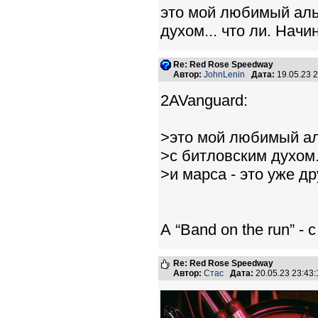
это мой любимый аль
духом... что ли. Начи
Re: Red Rose Speedway
Автор:
JohnLenin
Дата:
19.05.23 
2AVanguard:
>это мой любимый ал
>с битловским духом.
>и марса - это уже др
А “Band on the run” - 
Re: Red Rose Speedway
Автор:
Стас
Дата:
20.05.23 23:4