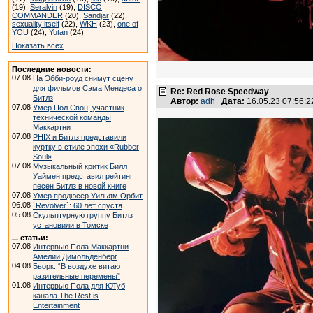
(19),
Seralvin
(19),
DISCO
COMMANDER
(20),
Sandjar
(22),
sexuality itself
(22),
WKH
(23),
one of
YOU
(24),
Yutan
(24)
Показать всех
Последние новости:
07.08
На Эбби-роуд снимут сцену
для фильмов Сэма Мендеса о
Re: Red Rose Speedway
Битлз
Автор:
adh
Дата:
16.05.23 07:56:
07.08
Умер Пол Свон, участник
технической команды
Маккартни
07.08
PHIX и Битлз представили
куртку в стиле эпохи «Rubber
Soul»
07.08
Музыкальный критик Билл
Уаймен представил рейтинг
песен Битлз в новой книге
07.08
Умер продюсер Уильям Орбит
06.08
`Revolver`: 60 лет спустя
05.08
Скульптурную группу Битлз
установили в Томске
... статьи:
07.08
Интервью Пола Маккартни
Амелии Димольденберг
04.08
Бьорк: “В воздухе витают
разительные перемены”
01.08
Интервью Пола для ЮТуб
канала The Rest is
Entertainment