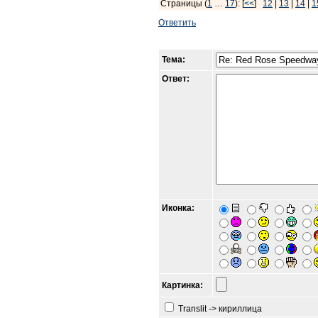
Страницы (
1
…
17
): [
<<
]
12
|
13
|
14
|
1
Ответить
Тема:
Ответ:
Иконка:
Картинка:
Translit -> кириллица