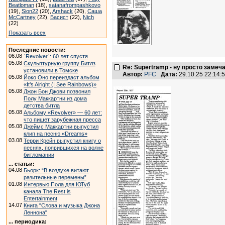
Beatloman
(18),
satanafrompashkovo
(19),
Sion22
(20),
Arshack
(20),
Саша
McCartney
(22),
Басист
(22),
Nich
(22)
Показать всех
Последние новости:
06.08
`Revolver`: 60 лет спустя
05.08
Скульптурную группу Битлз
Re: Supertramp - ну просто замеч
установили в Томске
Автор:
PFC
Дата:
29.10.25 22:14
05.08
Йоко Оно переиздаст альбом
«It’s Alright (I See Rainbows)»
05.08
Джон Бон Джови позвонил
Полу Маккартни из дома
детства битла
05.08
Альбому «Revolver» — 60 лет:
что пишет зарубежная пресса
05.08
Джеймс Маккартни выпустил
клип на песню «Dreams»
03.08
Терри Крейн выпустил книгу о
песнях, появившихся на волне
битломании
... статьи:
04.08
Бьорк: “В воздухе витают
разительные перемены”
01.08
Интервью Пола для ЮТуб
канала The Rest is
Entertainment
14.07
Книга "Слова и музыка Джона
Леннона"
... периодика: