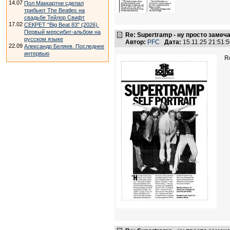
14.07
Пол Маккартни сделал
трибьют The Beatles на
свадьбе Тейлор Свифт
17.02
СЕКРЕТ "Big Beat 83" (2026).
Первый мерсибит-альбом на
Re: Supertramp - ну просто замеч
русском языке
Автор:
PFC
Дата:
15.11.25 21:51
22.09
Александр Беляев. Последнее
интервью
R