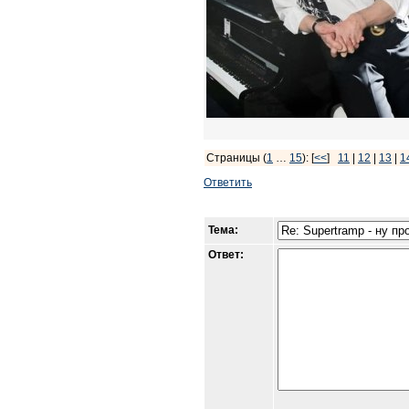
Страницы (
1
…
15
): [
<<
]
11
|
12
|
13
|
1
Ответить
Тема:
Ответ: