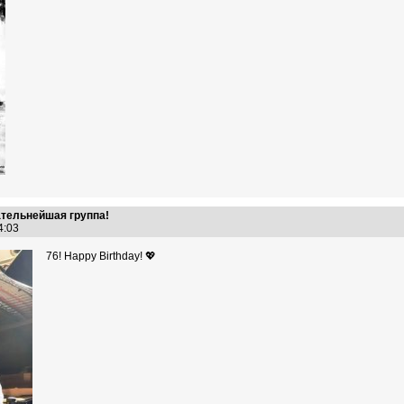
ательнейшая группа!
54:03
76! Happy Birthday! 💖