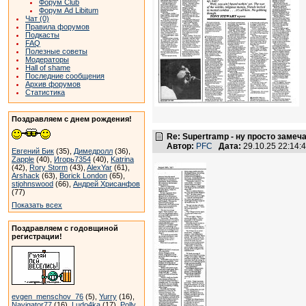
Форум Club
Форум Ad Libitum
Чат (0)
Правила форумов
Подкасты
FAQ
Полезные советы
Модераторы
Hall of shame
Последние сообщения
Архив форумов
Статистика
Поздравляем с днем рождения!
Re: Supertramp - ну просто замеч
Автор:
PFC
Дата:
29.10.25 22:14
Евгений Бик
(35),
Димедролл
(36),
Zapple
(40),
Игорь7354
(40),
Katrina
(42),
Rory Storm
(43),
AlexYar
(61),
Arshack
(63),
Borick London
(65),
stjohnswood
(66),
Андрей Хрисанфов
(77)
Показать всех
Поздравляем с годовщиной
регистрации!
evgen_menschov_76
(5),
Yurry
(16),
Navigator77
(16),
Ludo4ka
(17),
Polly