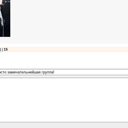
4
|
15