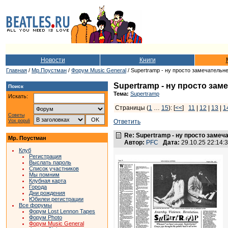
Новости
Книги
Главная
/
Мр.Поустман
/
Форум Music General
/ Supertramp - ну просто замечательн
Supertramp - ну просто зам
Поиск
Тема:
Supertramp
Искать:
Страницы (
1
…
15
): [
<<
]
11
|
12
|
13
|
1
Советы
Vox populi
Ответить
Re: Supertramp - ну просто замеч
Мр. Поустман
Автор:
PFC
Дата:
29.10.25 22:14
Клуб
Регистрация
Выслать пароль
Список участников
Мы помним
Клубная карта
Города
Дни рождения
Юбилеи регистрации
Все форумы
Форум Lost Lennon Tapes
Форум Photo
Форум Music General