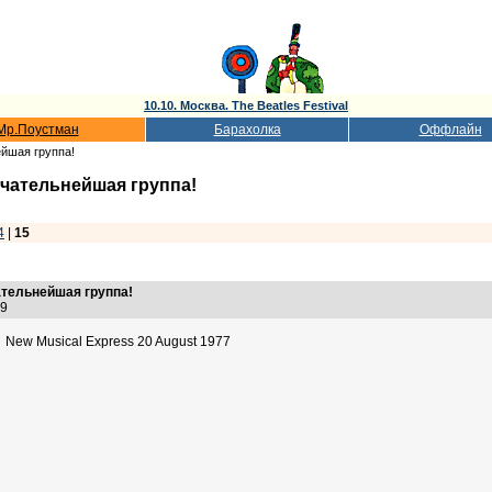
10.10. Москва. The Beatles Festival
Мр.Поустман
Барахолка
Оффлайн
ейшая группа!
ечательнейшая группа!
4
|
15
ательнейшая группа!
:39
New Musical Express 20 August 1977