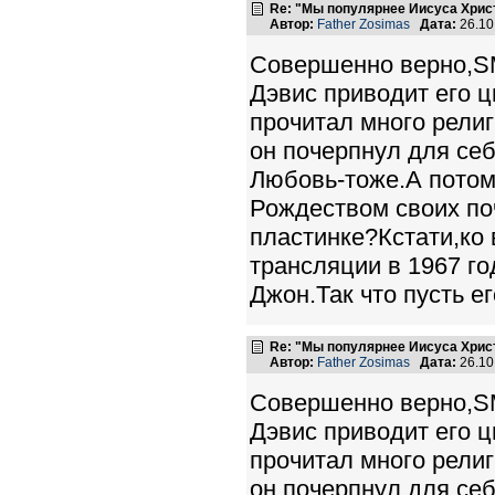
Re: "Мы популярнее Иисуса Хрис
Автор:
Father Zosimas
Дата:
26.10
Cовершенно верно,SM
Дэвис приводит его ц
прочитал много религ
он почерпнул для себ
Любовь-тоже.А потом
Рождеством своих поч
пластинке?Кстати,ко
трансляции в 1967 го
Джон.Так что пусть ег
Re: "Мы популярнее Иисуса Хрис
Автор:
Father Zosimas
Дата:
26.10
Cовершенно верно,SM
Дэвис приводит его ц
прочитал много религ
он почерпнул для себ