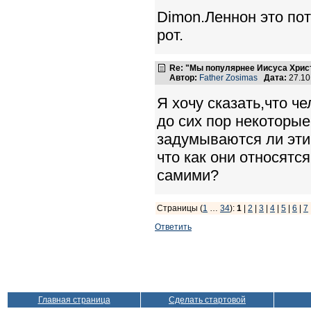
Dimon.Леннон это пот
рот.
Re: "Мы популярнее Иисуса Хрис
Автор:
Father Zosimas
Дата:
27.10
Я хочу сказать,что ч
до сих пор некоторы
задумываются ли эти 
что как они относятс
самими?
Страницы (
1
…
34
):
1
|
2
|
3
|
4
|
5
|
6
|
7
Ответить
Главная страница
Сделать стартовой