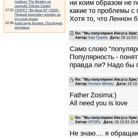
ни коим образом не п
трибьют The Beatles на
свадьбе Тейлор Свифт
какие то проблемы с 
17.02
СЕКРЕТ "Big Beat 83" (2026).
Первый мерсибит-альбом на
Хотя то, что Леннон 
русском языке
22.09
Александр Беляев. Последнее
интервью
Re: "Мы популярнее Иисуса Хрис
Автор:
Кир Гуцков
Дата:
26.10.03
Само слово "популяр
Популярность - понят
правда ли? Надо бы п
Re: "Мы популярнее Иисуса Хрис
Автор:
Romeo Whisky
Дата:
26.10
Father Zosima:)
All need you is love
Re: "Мы популярнее Иисуса Хрис
Автор:
ИГОРЬ
Дата:
26.10.03 18:
Не знаю.... я обраща