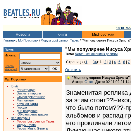
10.10. Мо
Новости
Книги
Мр.Поустман
Главная
/
Мр.Поустман
/
Форум Lost Lennon Tapes
/ "Мы популярнее Иисуса Христа"
"Мы популярнее Иисуса Хр
Поиск
Тема:
Битлз - отношение к религии
Искать:
Страницы (
1
…
34
):
1
|
2
|
3
|
4
|
5
|
6
|
7
Советы
Vox populi
Ответить
"Мы популярнее Иисуса Христа"-
Мр. Поустман
Автор:
Стас
Дата:
02.11.02 21:14
Клуб
Регистрация
Знаменитая реплика 
Выслать пароль
Список участников
за этим стоит??Никог
Мы помним
Клубная карта
что было потом???-п
Города
Дни рождения
альбомов и распад г
Юбилеи регистрации
Все форумы
его проклинали летом
Форум Lost Lennon Tapes
Форум Photo
Форум Music General
Думаю щас никого эт