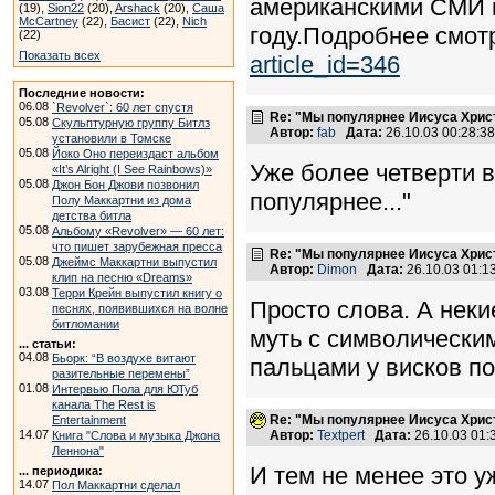
американскими СМИ п
(19),
Sion22
(20),
Arshack
(20),
Саша
McCartney
(22),
Басист
(22),
Nich
году.Подробнее смот
(22)
Показать всех
article_id=346
Последние новости:
06.08
`Revolver`: 60 лет спустя
Re: "Мы популярнее Иисуса Хрис
05.08
Скульптурную группу Битлз
Автор:
fab
Дата:
26.10.03 00:28:
установили в Томске
05.08
Йоко Оно переиздаст альбом
Уже более четверти в
«It’s Alright (I See Rainbows)»
05.08
Джон Бон Джови позвонил
популярнее..."
Полу Маккартни из дома
детства битла
05.08
Альбому «Revolver» — 60 лет:
что пишет зарубежная пресса
Re: "Мы популярнее Иисуса Хрис
05.08
Джеймс Маккартни выпустил
Автор:
Dimon
Дата:
26.10.03 01:
клип на песню «Dreams»
03.08
Терри Крейн выпустил книгу о
Просто слова. А нек
песнях, появившихся на волне
битломании
муть с символическим
... статьи:
04.08
Бьорк: “В воздухе витают
пальцами у висков по
разительные перемены”
01.08
Интервью Пола для ЮТуб
канала The Rest is
Re: "Мы популярнее Иисуса Хрис
Entertainment
14.07
Автор:
Textpert
Дата:
26.10.03 01
Книга "Слова и музыка Джона
Леннона"
И тем не менее это у
... периодика:
14.07
Пол Маккартни сделал