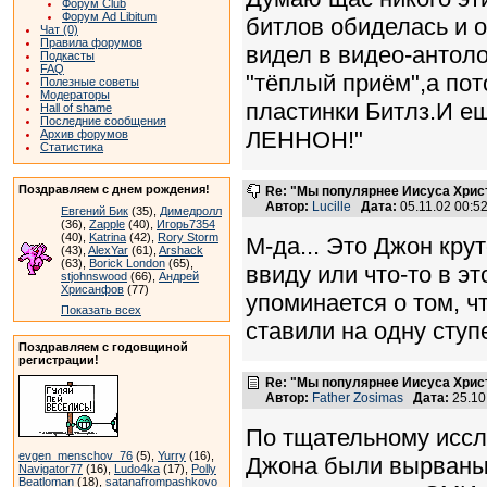
Форум Club
Форум Ad Libitum
битлов обиделась и о
Чат (0)
Правила форумов
видел в видео-антол
Подкасты
FAQ
"тёплый приём",а пот
Полезные советы
Модераторы
пластинки Битлз.И 
Hall of shame
Последние сообщения
ЛЕННОН!"
Архив форумов
Статистика
Поздравляем с днем рождения!
Re: "Мы популярнее Иисуса Хрис
Автор:
Lucille
Дата:
05.11.02 00:
Евгений Бик
(35),
Димедролл
(36),
Zapple
(40),
Игорь7354
(40),
Katrina
(42),
Rory Storm
М-да... Это Джон крут
(43),
AlexYar
(61),
Arshack
(63),
Borick London
(65),
ввиду или что-то в э
stjohnswood
(66),
Андрей
Хрисанфов
(77)
упоминается о том, ч
Показать всех
ставили на одну ступ
Поздравляем с годовщиной
регистрации!
Re: "Мы популярнее Иисуса Хрис
Автор:
Father Zosimas
Дата:
25.10
По тщательному иссл
evgen_menschov_76
(5),
Yurry
(16),
Джона были вырваны 
Navigator77
(16),
Ludo4ka
(17),
Polly
Beatloman
(18),
satanafrompashkovo