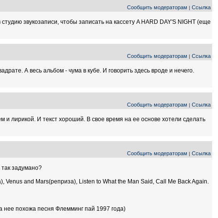
Сообщить модераторам
Ссылка
|
 в студию звукозаписи, чтобы записать на кассету A HARD DAY'S NIGHT (еще
Сообщить модераторам
Ссылка
|
вадрате. А весь альбом - чума в кубе. И говорить здесь вроде и нечего.
Сообщить модераторам
Ссылка
|
ем и лирикой. И текст хороший. В свое время на ее основе хотели сделать
Сообщить модераторам
Ссылка
|
 так задумано?
Venus and Mars(реприза), Listen to What the Man Said, Call Me Back Again.
а нее похожа песня Флемминг пай 1997 года)