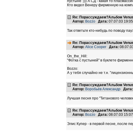
пустыне :))) А СД - какая то пласмассин
Кто видел Венеру фирменную на компакт
Re: Порассуждаем?Альбом Venus
Автор:
Bozzo
Дата:
07.07.03 19:0
Так ответьте кто-нибудь по поводу па
Re: Порассуждаем?Альбом Venus
Автор:
Alice Cooper
Дата:
08.07.0
On_the_Hill:
"Фотка с пустыней" в буклете фирменн
Bozzo:
А у тебя случайно не т.н. "лицензионны
Re: Порассуждаем?Альбом Venus
Автор:
Воробьёв Александр
Дата:
Лучшая песня про "Титанового человек
Re: Порассуждаем?Альбом Venus
Автор:
Bozzo
Дата:
08.07.03 15:0
Элис Купер - в первой песне, после п