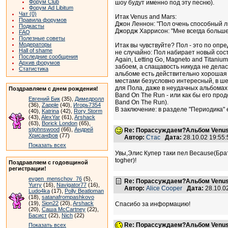
Форум Club
шоу будут именно под эту песню).
Форум Ad Libitum
Чат (0)
Итак Venus and Mars:
Правила форумов
Джон Леннон: "Пол очень способный ли
Подкасты
Джордж Харрисон: "Мне всегда больше 
FAQ
Полезные советы
Модераторы
Итак вы чувствуйте? Пол - это по опр
Hall of shame
не случайно: Пол набирает новый сост
Последние сообщения
Again, Letting Go, Magneto and Titani
Архив форумов
забоем, а слащавость никуда не делась
Статистика
альбоме есть действительно хорошая ли
местами безусловно интересный, в шед
для Пола, даже в неудачных альбомах.
Поздравляем с днем рождения!
Band On The Run - или как бы его про
Евгений Бик
(35),
Димедролл
Band On The Run).
(36),
Zapple
(40),
Игорь7354
В заключение: в разделе "Периодика" е
(40),
Katrina
(42),
Rory Storm
(43),
AlexYar
(61),
Arshack
(63),
Borick London
(65),
stjohnswood
(66),
Андрей
Re: Порассуждаем?Альбом Venus
Хрисанфов
(77)
Автор:
Стас
Дата:
28.10.02 19:5
Показать всех
Увы,Элис Купер таки пел Because(Бра
togher)!
Поздравляем с годовщиной
регистрации!
evgen_menschov_76
(5),
Re: Порассуждаем?Альбом Venus
Yurry
(16),
Navigator77
(16),
Автор:
Alice Cooper
Дата:
28.10.0
Ludo4ka
(17),
Polly Beatloman
(18),
satanafrompashkovo
(19),
Sion22
(20),
Arshack
Спасибо за информацию!
(20),
Саша McCartney
(22),
Басист
(22),
Nich
(22)
Re: Порассуждаем?Альбом Venus
Показать всех