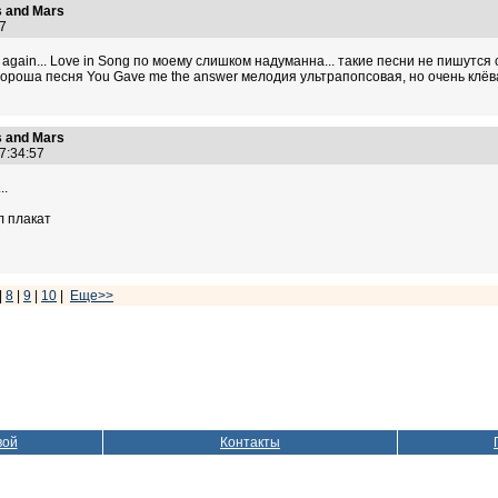
 and Mars
:47
again... Love in Song по моему слишком надуманна... такие песни не пишутся 
Хороша песня You Gave me the answer мелодия ультрапопсовая, но очень клёв
 and Mars
17:34:57
..
л плакат
|
8
|
9
|
10
|
Еще>>
вой
Контакты