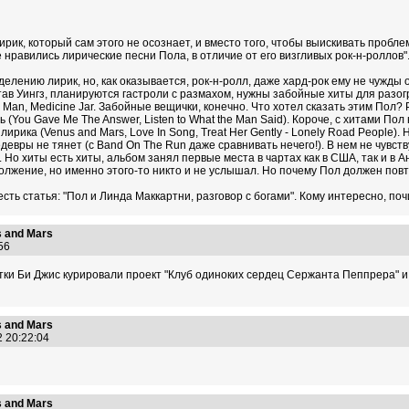
рик, который сам этого не осознает, и вместо того, чтобы выискивать проблем
нравились лирические песни Пола, в отличие от его визгливых рок-н-роллов"
еделению лирик, но, как оказывается, рок-н-ролл, даже хард-рок ему не чужды
ав Уингз, планируются гастроли с размахом, нужны забойные хиты для разогрев
um Man, Medicine Jar. Забойные вещички, конечно. Что хотел сказать этим Пол?
 (You Gave Me The Answer, Listen to What the Man Said). Короче, с хитами Пол
рика (Venus and Mars, Love In Song, Treat Her Gently - Lonely Road People). 
евры не тянет (c Band On The Run даже сравнивать нечего!). В нем не чувств
 Но хиты есть хиты, альбом занял первые места в чартах как в США, так и в 
должение, но именно этого-то никто и не услышал. Но почему Пол должен пов
сть статья: "Пол и Линда Маккартни, разговор с богами". Кому интересно, поч
 and Mars
5:56
тки Би Джис курировали проект "Клуб одиноких сердец Сержанта Пеппрера" и
 and Mars
2 20:22:04
 and Mars