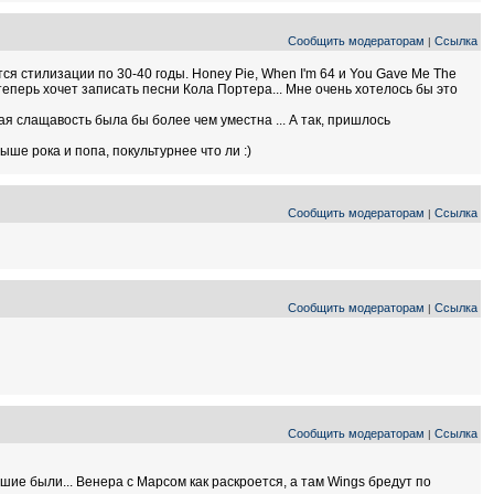
Сообщить модераторам
Ссылка
|
я стилизации по 30-40 годы. Honey Pie, When I'm 64 и You Gave Me The
 теперь хочет записать песни Кола Портера... Мне очень хотелось бы это
ая слащавость была бы более чем уместна ... А так, пришлось
ыше рока и попа, покультурнее что ли :)
Сообщить модераторам
Ссылка
|
Сообщить модераторам
Ссылка
|
Сообщить модераторам
Ссылка
|
ьшие были... Венера с Марсом как раскроется, а там Wings бредут по