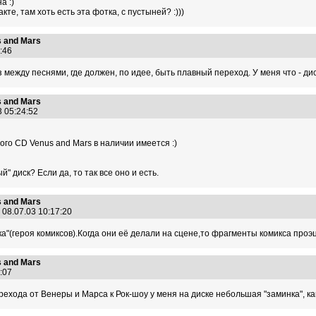
а :)
е, там хоть есть эта фотка, с пустыней? :)))
 and Mars
5:46
уз между песнями, где должен, по идее, быть плавный переход. У меня что - д
 and Mars
3 05:24:52
ого CD Venus and Mars в наличии имеется :)
й" диск? Если да, то так все оно и есть.
 and Mars
08.07.03 10:17:20
а"(героя комиксов).Когда они её делали на сцене,то фрагменты комикса проэ
 and Mars
7:07
ерехода от Венеры и Марса к Рок-шоу у меня на диске небольшая "заминка", к