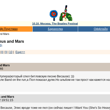
10.10. Москва. The Beatles Festival
Мр.Поустман
Барахолка
Оффлайн
nd Mars
us and Mars
5)
|
8
|
9
|
10
|
Еще>>
d Mars
:46
Купера(который спел битловскую песню Because) :)))
 Band on the run,а Пол показал дулю.Но альбом не так прост как кажется на 
 and Mars
2 19:51:15
 Because, Элис вроде тоже не пел (он сейчас пишет I Want You (She's So Heav