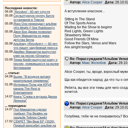
Автор:
Alice Cooper
Дата:
28.10.0
Последние новости:
А вступление классное...
06.08
`Revolver`: 60 лет спустя
05.08
Скульптурную группу Битлз
Sitting In The Stand
установили в Томске
Of The Sports Arena
05.08
Йоко Оно переиздаст альбом
Waiting for the Show to beginn
«It’s Alright (I See Rainbows)»
Red Lights, Green Lights
05.08
Джон Бон Джови позвонил
Strawberry Wine
Полу Маккартни из дома
Good Friends Of Mine
детства битла
Follow the Stars, Venus and Mars
05.08
Альбому «Revolver» — 60 лет:
Are alright tonight.
что пишет зарубежная пресса
05.08
Джеймс Маккартни выпустил
клип на песню «Dreams»
Re: Порассуждаем?Альбом Venus
03.08
Терри Крейн выпустил книгу о
Автор:
Макс Жолобов
Дата:
28.10
песнях, появившихся на волне
битломании
Alice Cooper, ты, вроде, взрослый муж
... статьи:
04.08
Бьорк: “В воздухе витают
Ща как обидится народ: да что ты о се
разительные перемены”
01.08
Интервью Пола для ЮТуб
Ребята, вы все эти темы для чего соз
канала The Rest is
хочется.
Entertainment
14.07
Книга "Слова и музыка Джона
Леннона"
Re: Порассуждаем?Альбом Venus
... периодика:
Автор:
Alice Cooper
Дата:
29.10.0
14.07
Пол Маккартни сделал
трибьют The Beatles на
Голубяка, тебе че не понравилось? Вс
свадьбе Тейлор Свифт
17.02
СЕКРЕТ "Big Beat 83" (2026).
Первый мерсибит-альбом на