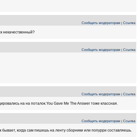
Сообщить модераторам
Ссылка
|
иск некачественный?
Сообщить модераторам
Ссылка
|
Сообщить модераторам
Ссылка
|
цировались на на поталок.You Gave Me The Answer тоже классная.
Сообщить модераторам
Ссылка
|
ак бывает, когда сам пишешь на ленту сборники или попурри составляешь.