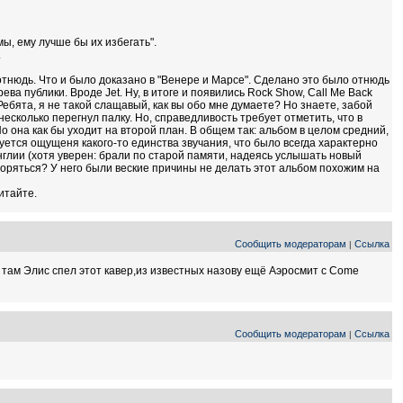
ы, ему лучше бы их избегать".
.
 отнюдь. Что и было доказано в "Венере и Марсе". Сделано это было отнюдь
а публики. Вроде Jet. Ну, в итоге и появились Rock Show, Call Me Back
 Ребята, я не такой слащавый, как вы обо мне думаете? Но знаете, забой
 несколько перегнул палку. Но, справедливость требует отметить, что в
Но она как бы уходит на второй план. В общем так: альбом в целом средний,
уется ощущеня какого-то единства звучания, что было всегда характерно
Англии (хотя уверен: брали по старой памяти, надеясь услышать новый
торяться? У него были веские причины не делать этот альбом похожим на
итайте.
Сообщить модераторам
Ссылка
|
 там Элис спел этот кавер,из известных назову ещё Аэросмит с Come
Сообщить модераторам
Ссылка
|