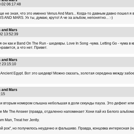
 and Mars
0.02 06:17:48
е не зная, что это именно Venus And Mars... Когда-то давным давно пошел я
S AND MARS. Ух ты, думаю, круто! А че за альбом, непонятно... :-)
 and Mars
02 13:52:39
он как и Band On The Run - шедевры. Love In Song -чума. Letting Go - чума в к
равится, а что нет. Привет.
 and Mars
2 23:15:10
f Ancient Egypt. Вот это шедевр! Можно сказать, золотая середина между забо
 and Mars
5:15
 и вторым номером слышна небольшая в доли секунды пауза. Это дефект или
e Me The Answer (правда, отдаленно напоминает Хони пай из Белого альбома), 
 Man, Treat her Jently.
й рок", но получилось неудачно и фальшиво. Правда, концовка интересная (н