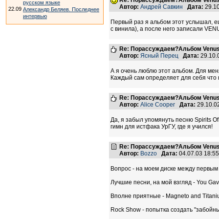
Re: Порассуждаем?Альбом Venus
русском языке
Автор:
Андрей Савкин
Дата:
29.1
22.09
Александр Беляев. Последнее
интервью
Первый раз я альбом этот услышал, ещ
с винила), а после него записали VENU
Re: Порассуждаем?Альбом Venus
Автор:
Ясный Перец
Дата:
29.10.
А я очень люблю этот альбом. Для меня 
Каждый сам определяет для себя что н
Re: Порассуждаем?Альбом Venus
Автор:
Alice Cooper
Дата:
29.10.0
Да, я забыл упомянуть песню Spirits O
гимн для истфака УрГУ, где я учился!
Re: Порассуждаем?Альбом Venus
Автор:
Bozzo
Дата:
04.07.03 18:5
Вопрос - на моем диске между первым
Лучшие песни, на мой взгляд - You Gav
Вполне приятные - Magneto and Titanium
Rock Show - попытка создать "забойны