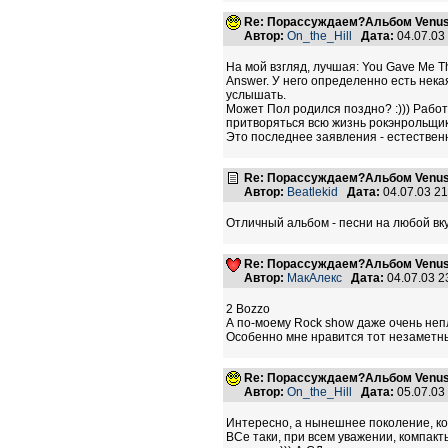
Re: Порассуждаем?Альбом Venus
Автор:
On_the_Hill
Дата:
04.07.03
На мой взгляд, лучшая: You Gave Me T
Answer. У него определенно есть некая
услышать.
Может Пол родился поздно? :))) Работ
притворяться всю жизнь рокэнрольщико
Это последнее заявления - естественно
Re: Порассуждаем?Альбом Venus
Автор:
Beatlekid
Дата:
04.07.03 2
Отличный альбом - песни на любой вкус
Re: Порассуждаем?Альбом Venus
Автор:
МакАлекс
Дата:
04.07.03 
2 Bozzo
А по-моему Rock show даже очень непл
Особенно мне нравится тот незаметны
Re: Порассуждаем?Альбом Venus
Автор:
On_the_Hill
Дата:
05.07.03
Интересно, а нынешнее поколение, ко
ВСе таки, при всем уважении, компакты