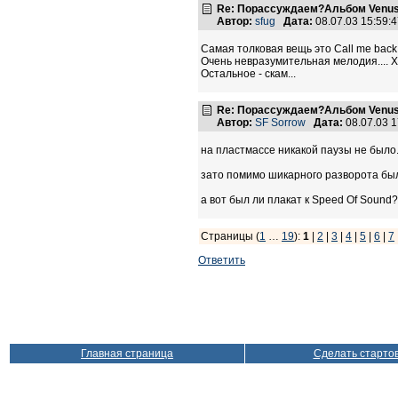
Re: Порассуждаем?Альбом Venus
Автор:
sfug
Дата:
08.07.03 15:59
Самая толковая вещь это Call me back 
Очень невразумительная мелодия.... 
Остальное - скам...
Re: Порассуждаем?Альбом Venus
Автор:
SF Sorrow
Дата:
08.07.03 
на пластмассе никакой паузы не было.
зато помимо шикарного разворота бы
а вот был ли плакат к Speed Of Sound?
Страницы (
1
…
19
):
1
|
2
|
3
|
4
|
5
|
6
|
7
Ответить
Главная страница
Сделать старто