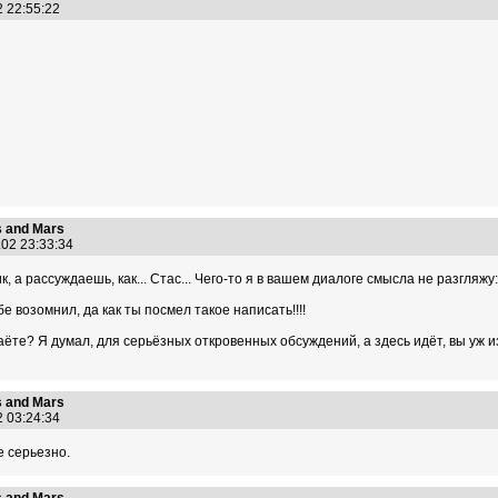
2 22:55:22
 and Mars
.02 23:33:34
ик, а рассуждаешь, как... Стас... Чего-то я в вашем диалоге смысла не разгл
бе возомнил, да как ты посмел такое написать!!!!
даёте? Я думал, для серьёзных откровенных обсуждений, а здесь идёт, вы уж 
 and Mars
2 03:24:34
е серьезно.