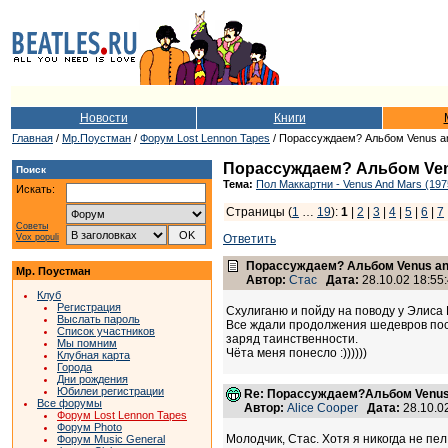
Новости
Книги
Главная
/
Мр.Поустман
/
Форум Lost Lennon Tapes
/ Порассуждаем? Альбом Venus a
Порассуждаем? Альбом Ven
Поиск
Тема:
Пол Маккартни - Venus And Mars (197
Искать:
Страницы (
1
…
19
):
1
|
2
|
3
|
4
|
5
|
6
|
7
Советы
Vox populi
Ответить
Порассуждаем? Альбом Venus an
Мр. Поустман
Автор:
Стас
Дата:
28.10.02 18:55
Клуб
Регистрация
Схулиганю и пойду на поводу у Элиса 
Выслать пароль
Все ждали продолжения шедевров после
Список участников
заряд таинственности.
Мы помним
Чёта меня понесло :))))))
Клубная карта
Города
Дни рождения
Юбилеи регистрации
Re: Порассуждаем?Альбом Venus
Все форумы
Автор:
Alice Cooper
Дата:
28.10.0
Форум Lost Lennon Tapes
Форум Photo
Молодчик, Стас. Хотя я никогда не пел
Форум Music General