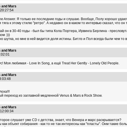
 and Mars
 20:27:54
he Answer. Я только ее последние годы и слушаю. Вообще, Полу хорошо удаютс
 тяга к этому стилю "ретро". А недавно он в каком то интервью сказал, что он
ай он в 30-40 годы - был бы типа Кола Портера, Ирвинга Берлина - пресловут
м :)))
 шутка, но мне в ней видится доля истины. Битлз и Пол всегда были чем то в
 and Mars
1:02:01
! Моя любимая - Love In Song, а ещё Treat Her Gently - Lonely Old People.
 and Mars
23:03:48
оха!!!
й переход из заглавной медленной Venus & Mars в Rock Show.
 and Mars
 12:00:34
торое слушает уже CD с детства, знает, что Венера и марс раскрывается?
 как объект собирания - как то не так интересны как "пласты". Онм такие бол