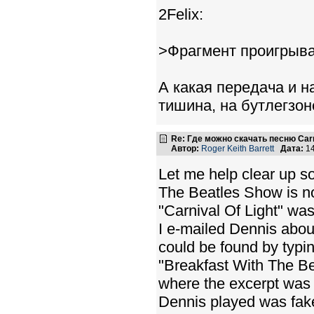
2Felix:
>Фрагмент проигрыва
А какая передача и на
тишина, на бутлегзон
Re: Где можно скачать песню Carni
Автор:
Roger Keith Barrett
Дата:
14
Let me help clear up s
The Beatles Show is no
"Carnival Of Light" was
I e-mailed Dennis about
could be found by typin
"Breakfast With The Be
where the excerpt was p
Dennis played was fak