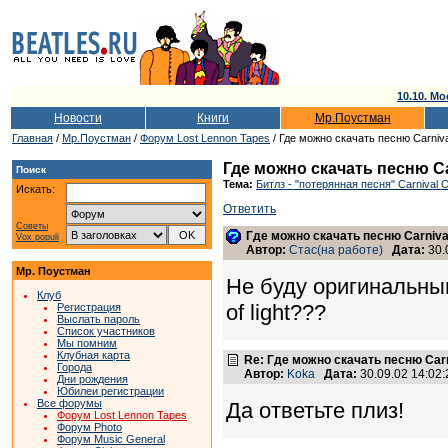
10.10. Мо
Новости
Книги
Мр.Поустман
Главная
/
Мр.Поустман
/
Форум Lost Lennon Tapes
/ Где можно скачать песню Carnival
Где можно скачать песню Car
Поиск
Тема:
Битлз - "потерянная песня" Carnival O
Искать:
Ответить
Советы
Где можно скачать песню Carnival 
Vox populi
Автор:
Стас(на работе)
Дата:
30.
Мр. Поустман
Не буду оригинальны
Клуб
of light???
Регистрация
Выслать пароль
Список участников
Мы помним
Клубная карта
Re: Где можно скачать песню Carni
Города
Автор:
Koka
Дата:
30.09.02 14:0
Дни рождения
Юбилеи регистрации
Все форумы
Да ответьте плиз!
Форум Lost Lennon Tapes
Форум Photo
Форум Music General