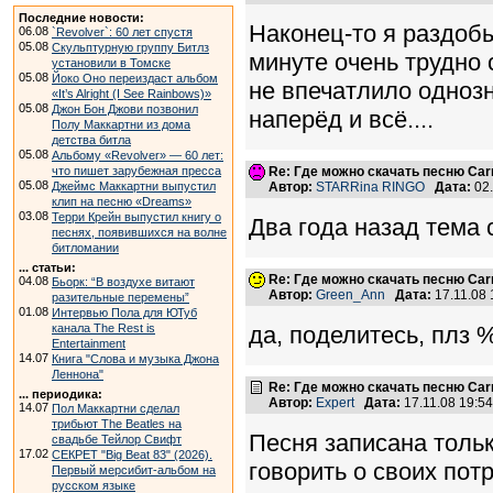
Последние новости:
Наконец-то я раздобы
06.08
`Revolver`: 60 лет спустя
05.08
Скульптурную группу Битлз
минуте очень трудно 
установили в Томске
05.08
Йоко Оно переиздаст альбом
не впечатлило одноз
«It’s Alright (I See Rainbows)»
05.08
Джон Бон Джови позвонил
наперёд и всё....
Полу Маккартни из дома
детства битла
05.08
Альбому «Revolver» — 60 лет:
что пишет зарубежная пресса
Re: Где можно скачать песню Carni
05.08
Джеймс Маккартни выпустил
Автор:
STARRina RINGO
Дата:
02.
клип на песню «Dreams»
03.08
Терри Крейн выпустил книгу о
Два года назад тема с
песнях, появившихся на волне
битломании
... статьи:
Re: Где можно скачать песню Carni
04.08
Бьорк: “В воздухе витают
Автор:
Green_Ann
Дата:
17.11.08
разительные перемены”
01.08
Интервью Пола для ЮТуб
канала The Rest is
да, поделитесь, плз 
Entertainment
14.07
Книга "Слова и музыка Джона
Леннона"
Re: Где можно скачать песню Carni
... периодика:
Автор:
Expert
Дата:
17.11.08 19:
14.07
Пол Маккартни сделал
трибьют The Beatles на
Песня записана толь
свадьбе Тейлор Свифт
17.02
СЕКРЕТ "Big Beat 83" (2026).
говорить о своих пот
Первый мерсибит-альбом на
русском языке