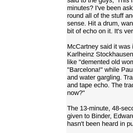
said to the guys, 'This
minutes? I've been aske
round all of the stuff a
sense. Hit a drum, wand
bit of echo on it. It's ver
McCartney said it was
Karlheinz Stockhausen.
like "demented old wom
"Barcelona!" while Paul
and water gargling. Tr
and tape echo. The tra
now?"
The 13-minute, 48-sec
given to Binder, Edwar
hasn't been heard in pu