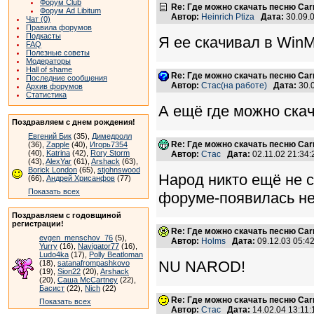
Форум Club
Re: Где можно скачать песню Carni
Форум Ad Libitum
Автор:
Heinrich Ptiza
Дата:
30.09.
Чат (0)
Правила форумов
Подкасты
Я ее скачивал в Win
FAQ
Полезные советы
Модераторы
Hall of shame
Re: Где можно скачать песню Carni
Последние сообщения
Автор:
Стас(на работе)
Дата:
30.
Архив форумов
Статистика
А ещё где можно ска
Поздравляем с днем рождения!
Евгений Бик
(35),
Димедролл
Re: Где можно скачать песню Carni
(36),
Zapple
(40),
Игорь7354
(40),
Katrina
(42),
Rory Storm
Автор:
Стас
Дата:
02.11.02 21:34
(43),
AlexYar
(61),
Arshack
(63),
Borick London
(65),
stjohnswood
Народ никто ещё не с
(66),
Андрей Хрисанфов
(77)
Показать всех
форуме-появилась неи
Поздравляем с годовщиной
регистрации!
Re: Где можно скачать песню Carni
evgen_menschov_76
(5),
Автор:
Holms
Дата:
09.12.03 05:
Yurry
(16),
Navigator77
(16),
Ludo4ka
(17),
Polly Beatloman
NU NAROD!
(18),
satanafrompashkovo
(19),
Sion22
(20),
Arshack
(20),
Саша McCartney
(22),
Басист
(22),
Nich
(22)
Re: Где можно скачать песню Carni
Показать всех
Автор:
Стас
Дата:
14.02.04 13:11