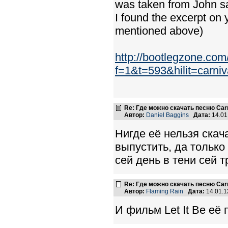
was taken from John s
I found the excerpt on y
mentioned above)
http://bootlegzone.co
f=1&t=593&hilit=carniv
Re: Где можно скачать песню Carni
Автор:
Daniel Baggins
Дата:
14.01
Нигде её нельзя скач
выпустить, да только
сей день в тени сей т
Re: Где можно скачать песню Carni
Автор:
Flaming Rain
Дата:
14.01.1
И фильм Let It Be её 