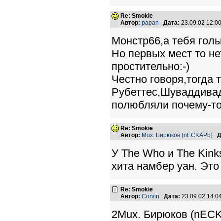
Re: Smokie
Автор:
papan
Дата:
23.09.02 12:
Монстр66,а тебя голы
Но первых мест то не
простительно:-)
Честно говоря,тогда 
Рубеттес,Шуваддивад
полюбляли почему-то
Re: Smokie
Автор:
Mux. Бирюков (nECKAPb)
Д
У The Who и The Kink
хита намбер уан. Это
Re: Smokie
Автор:
Corvin
Дата:
23.09.02 14:
2Mux. Бирюков (nECK