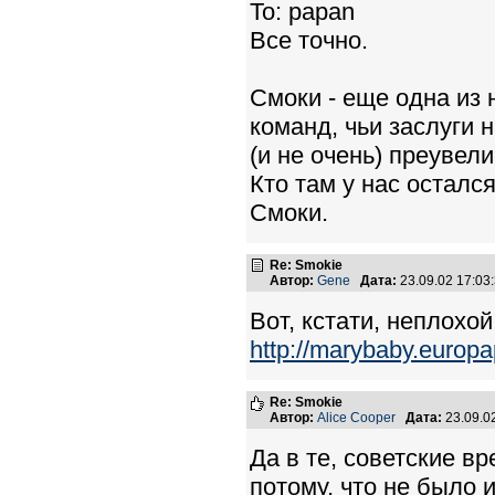
To: papan
Все точно.
Cмоки - еще одна из
команд, чьи заслуги 
(и не очень) преувел
Кто там у нас осталс
Смоки.
Re: Smokie
Автор:
Gene
Дата:
23.09.02 17:0
Вот, кстати, неплохой
http://marybaby.europa
Re: Smokie
Автор:
Alice Cooper
Дата:
23.09.0
Да в те, советские в
потому, что не было 