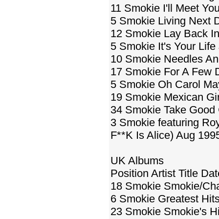
11 Smokie I'll Meet Yo
5 Smokie Living Next 
12 Smokie Lay Back I
5 Smokie It's Your Life
10 Smokie Needles An
17 Smokie For A Few D
5 Smokie Oh Carol Ma
19 Smokie Mexican Gi
34 Smokie Take Good 
3 Smokie featuring Ro
F**K Is Alice) Aug 199
UK Albums
Position Artist Title Da
18 Smokie Smokie/Cha
6 Smokie Greatest Hit
23 Smokie Smokie's Hi