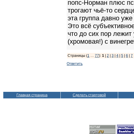
попс-Норман плюс пс
трогают чьё-то сердц
эта группа давно уже
Это всё субъективное
что до сих пор лежит 
(хромовая!) с винегре
Страницы (
1
…
77
):
1
|
2
|
3
|
4
|
5
|
6
|
7
Ответить
Главная страница
Сделать стартовой