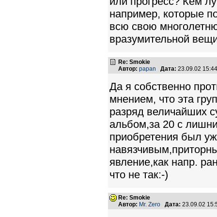
или прогресс? Кем л
например, которые по
всю свою многолетню
вразумительной вещи. 
Re: Smokie
Автор:
papan
Дата:
23.09.02 15:
Да я собственно прот
мнением, что эта гру
разряд величайших су
альбом,за 20 с лишни
приобретения был уж
навязчивым,приторны
явление,как напр. ра
что не так:-)
Re: Smokie
Автор:
Mr. Zero
Дата:
23.09.02 15