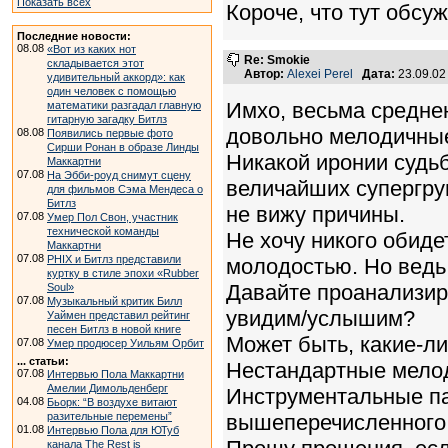
Показать всех
Короче, что тут обсуж
Последние новости:
08.08
«Вот из каких нот
Re: Smokie
складывается этот
Автор:
Alexei Perel
Дата:
23.09.02
удивительный аккорд»: как
один человек с помощью
Имхо, весьма среднен
математики разгадал главную
гитарную загадку Битлз
довольно мелодичные, 
08.08
Появились первые фото
Сирши Ронан в образе Линды
Никакой иронии судьб
Маккартни
07.08
На Эбби-роуд снимут сцену
величайших супергрупп
для фильмов Сэма Мендеса о
Битлз
не вижу причины.
07.08
Умер Пол Свон, участник
технической команды
Не хочу никого обиде
Маккартни
07.08
PHIX и Битлз представили
молодостью. Но ведь 
куртку в стиле эпохи «Rubber
Давайте проанализир
Soul»
07.08
Музыкальный критик Билл
увидим/услышим?
Уаймен представил рейтинг
песен Битлз в новой книге
Может быть, какие-л
07.08
Умер продюсер Уильям Орбит
... статьи:
Нестандартные мелод
07.08
Интервью Пола Маккартни
Амелии Димольденберг
Инструментальные па
04.08
Бьорк: “В воздухе витают
разительные перемены”
вышеперечисленного.
01.08
Интервью Пола для ЮТуб
канала The Rest is