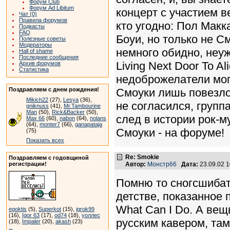
Форум Club
Форум Ad Libitum
концерт с участием в
Чат (0)
Правила форумов
кто угодно: Пол Макк
Подкасты
FAQ
Боуи, но только не С
Полезные советы
Модераторы
немного обидно, неуж
Hall of shame
Последние сообщения
Living Next Door To Al
Архив форумов
Статистика
недоброжелатели могу
Поздравляем с днем рождения!
Смоуки лишь повезло
Mikich22
(27),
Lesya
(36),
не согласился, группа
gniknuss
(41),
Mr.Tambourine
Man
(50),
Rick&Backer
(50),
след в истории рок-м
Max 66
(60),
nabon
(64),
nolans
(64),
monter7
(66),
ganapataja
Смоуки - на форуме!
(75)
Показать всех
Re: Smokie
Поздравляем с годовщиной
регистрации!
Автор:
Монстр66
Дата:
23.09.02 
Помню то сногсшибат
детстве, показанное 
What Can I Do. А вещь
egoktis
(5),
Superkot
(15),
igrok99
(16),
Igor 63
(17),
od74
(18),
уоллес
русским кавером, там 
(18),
Impaler
(20),
akash
(23)