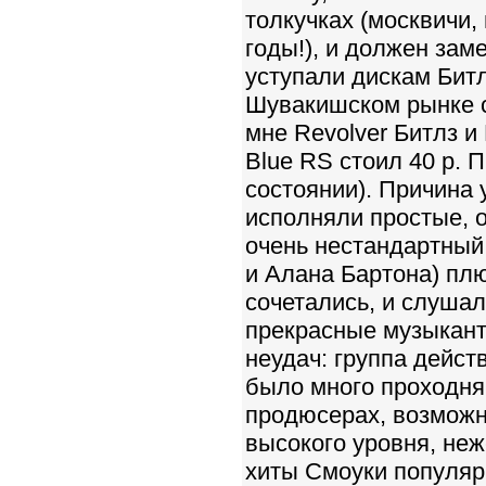
толкучках (москвичи,
годы!), и должен зам
уступали дискам Битл
Шувакишском рынке с
мне Revolver Битлз и 
Blue RS стоил 40 р. 
состоянии). Причина 
исполняли простые, 
очень нестандартный 
и Алана Бартона) пл
сочетались, и слушал
прекрасные музыкант
неудач: группа дейс
было много проходняк
продюсерах, возможн
высокого уровня, неж
хиты Смоуки популярн