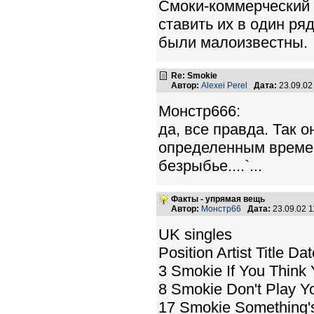
Смоки-коммерческий 
ставить их в один ря
были малоизвестны.
Re: Smokie
Автор:
Alexei Perel
Дата:
23.09.02
Монстр666:
да, все правда. Так 
определенным времен
безрыбье....`...
Факты - упрямая вещь
Автор:
Монстр66
Дата:
23.09.02 
UK singles
Position Artist Title Da
3 Smokie If You Thin
8 Smokie Don't Play Y
17 Smokie Something'