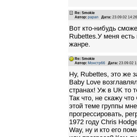
Re: Smokie
Автор:
papan
Дата:
23.09.02 14:
Вот кто-нибудь сможе
Rubettes.У меня есть
жанре.
Re: Smokie
Автор:
Монстр66
Дата:
23.09.02 
Ну, Rubettes, это же
Baby Love возглавлял
странах! Уж в UK то 
Так что, не скажу чт
этой теме группы мне
прогрессировать, рег
1972 году Chris Hodg
Way, ну и кто его по