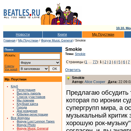
10.10. Мо
Новости
Книги
Мр.Поустман
Главная
/
Мр.Поустман
/
Форум Music General
/ Smokie
Smokie
Поиск
Тема:
Smokie
Искать:
Страницы (
1
…
77
):
1
|
2
|
3
|
4
|
5
|
6
|
7
Советы
Vox populi
Ответить
Smokie
Мр. Поустман
Автор:
Alice Cooper
Дата:
22.09.0
Клуб
Регистрация
Предлагаю обсудить 
Выслать пароль
Список участников
которая по иронии су
Мы помним
Клубная карта
супергрупп мира, а о
Города
Дни рождения
музыкальный критик з
Юбилеи регистрации
Все форумы
хорошую рок-музыку".
Форум Lost Lennon Tapes
Форум Photo
Форум Music General
согласен, и, вы знает