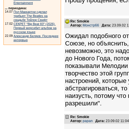
Прошу прощения, есл
Entertainment
... периодика:
14.07
Пол Маккартни сделал
трибьют The Beatles на
свадьбе Тейлор Свифт
Re: Smokie
17.02
СЕКРЕТ "Big Beat 83" (2026).
Автор:
Монстр66
Дата:
23.09.02 
Первый мерсибит-альбом на
русском языке
Ожидал подобного откл
22.09
Александр Беляев. Последнее
интервью
Союзе, но объяснить,
невозможно, это надо
до Нового Года, пото
показывали Мелодии
творчество этой груп
настроений, которые 
абстрагироваться, то
наизусть, потому что 
разрешили".
Re: Smokie
Автор:
papan
Дата:
23.09.02 11: