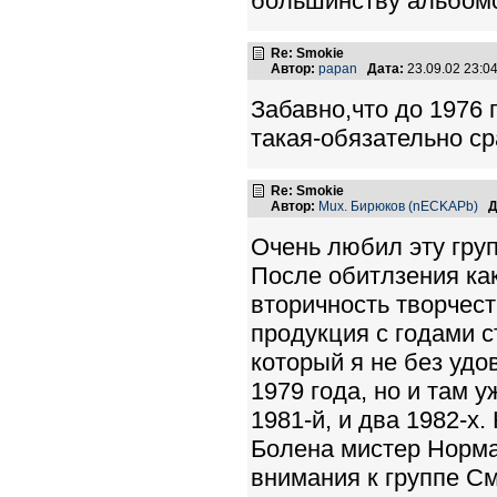
большинству альбомо
Re: Smokie
Автор:
papan
Дата:
23.09.02 23:
Забавно,что до 1976 
такая-обязательно ср
Re: Smokie
Автор:
Mux. Бирюков (nECKAPb)
Д
Очень любил эту груп
После обитлзения как
вторичность творчест
продукция с годами 
который я не без удо
1979 года, но и там 
1981-й, и два 1982-х
Болена мистер Норма
внимания к группе С