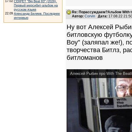
17.02
СЕКРЕТ "Big Beat 83" (2026).
Первый мерсибит-альбом на
русском языке
Re: Порассуждаем?Альбом With th
22.09
Александр Беляев. Последнее
Автор:
Corvin
Дата:
17.08.22 21:
интервью
Ну вот Алексей Рыбин
битловскую футболку, 
Boy" (заляпал же!), п
творчества Битлз, ра
битломанов
Алексей Рыбин про With The Beatl