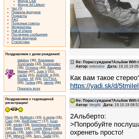
Форум Club
Форум Ad Libitum
Чат (0)
Правила форумов
Подкасты
FAQ
Полезные советы
Модераторы
Hall of shame
Последние сообщения
Архив форумов
Статистика
Поздравляем с днем рождения!
dalobov
(30),
Владимир
Re: Порассуждаем?Альбом With th
Золотарёв
(32),
Nupogodist
Автор:
neboslov
Дата:
19.10.19 0
(35),
Octopus
(43),
Бардина
Мария
(47),
Jude V
(51),
vaclav
(51),
AndreW_A
(53),
Как вам такое стерео
Ruslan_SF
(53),
GUTSUL
(55),
Галіна
(55),
alemis
(56)
https://yadi.sk/d/5tmiI
Показать всех
Поздравляем с годовщиной
Re: Порассуждаем?Альбом With th
регистрации!
Автор:
Vergilii
Дата:
19.10.19 08:
2Альберто:
Hare
(9),
Muftinsky
(10),
k-annja
(16),
Caer
(16),
RedFinger***
(17),
ksan
>Попробуйте послушат
(18),
edulet
(18),
Корепина Наталия
(18),
Baster
(18),
Lovely Ringo
(18),
охренеть просто!
saysay
(19),
Salty
(19),
MissLennona
(19),
MiheyS
(20),
Sexy_Sadie
(21),