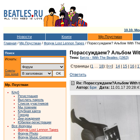
10.10. Мо
Новости
Книги
Мр.Поустман
Главная
/
Мр.Поустман
/
Форум Lost Lennon Tapes
/ Порассуждаем? Альбом With The
Порассуждаем? Альбом With
Поиск
Тема:
Битлз - With The Beatles (1963)
Искать:
Страницы (
1
…
18
): [
<<
]
14
|
15
|
16
|
1
Советы
Vox populi
Ответить
Re: Порассуждаем?Альбом With th
Мр. Поустман
Автор:
Бри
Дата:
11.01.17 20:28
Клуб
Регистрация
Выслать пароль
Список участников
Мы помним
Клубная карта
Города
Дни рождения
Юбилеи регистрации
Все форумы
Форум Lost Lennon Tapes
Форум Photo
Форум Music General