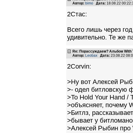
Автор:
bimo
Дата:
18.08.22 00:22
2Стас:
Всего лишь через год
удивительно. Те же п
Re: Порассуждаем? Альбом With 
Автор:
Leobax
Дата:
23.08.22 08
2Corvin:
>Ну вот Алексей Рыби
>- одел битловскую ф
>To Hold Your Hand / T
>объясняет, почему W
>Битлз, рассказывает
>бывает у битломано
>Алексей Рыбин про W