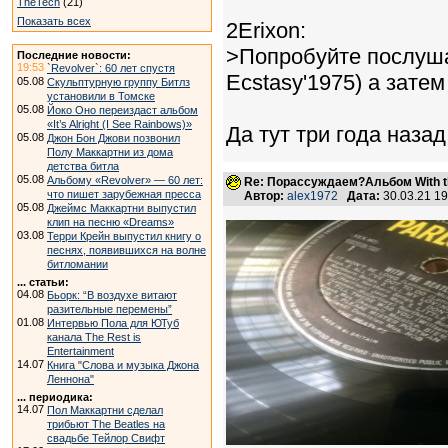
TheTech
(21)
Показать всех
2Erixon:
>Попробуйте послушат
Последние новости:
19:53
`Revolver`: 60 лет спустя
Ecstasy'1975) а затем 
05.08
Скульптурную группу Битлз
установили в Томске
05.08
Йоко Оно переиздаст альбом
«It’s Alright (I See Rainbows)»
Да тут три года наза
05.08
Джон Бон Джови позвонил
Полу Маккартни из дома
детства битла
05.08
Альбому «Revolver» — 60 лет:
Re: Порассуждаем?Альбом With th
что пишет зарубежная пресса
Автор:
alex1972
Дата:
30.03.21 1
05.08
Джеймс Маккартни выпустил
клип на песню «Dreams»
03.08
Терри Крейн выпустил книгу о
песнях, появившихся на волне
битломании
... статьи:
04.08
Бьорк: “В воздухе витают
разительные перемены”
01.08
Интервью Пола для ЮТуб
канала The Rest is
Entertainment
14.07
Книга "Слова и музыка Джона
Леннона"
... периодика:
14.07
Пол Маккартни сделал
трибьют The Beatles на
свадьбе Тейлор Свифт