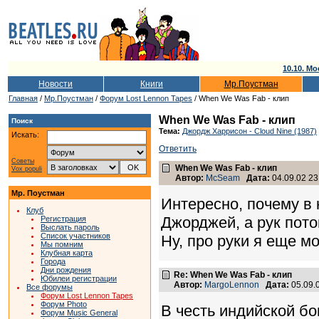
10.10. Мо
Новости
Книги
Мр.Поустман
Главная
/
Мр.Поустман
/
Форум Lost Lennon Tapes
/ When We Was Fab - клип
When We Was Fab - клип
Поиск
Тема:
Джордж Харрисон - Cloud Nine (1987)
Искать:
Ответить
Советы
When We Was Fab - клип
Vox populi
Автор:
McSeam
Дата:
04.09.02 23
Мр. Поустман
Интересно, почему в 
Клуб
Джорджей, а рук пото
Регистрация
Выслать пароль
Список участников
Ну, про руки я еще мо
Мы помним
Клубная карта
Города
Дни рождения
Re: When We Was Fab - клип
Юбилеи регистрации
Автор:
MargoLennon
Дата:
05.09.
Все форумы
Форум Lost Lennon Tapes
Форум Photo
В честь индийской бог
Форум Music General