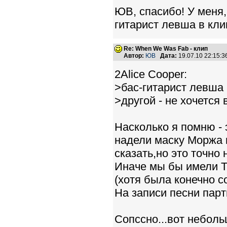
ЮВ, спасибо! У меня,
гитарист левша в клип
Re: When We Was Fab - клип
Автор:
ЮВ
Дата:
19.07.10 22:15:
2Alice Cooper:
>бас-гитарист левша в
>другой - не хочется 
Насколько я помню - 
надели маску Моржа и
сказать,но это точно 
Иначе мы бы имели The
(хотя была конечно со
На записи песни пар
Сопссно...вот неболь