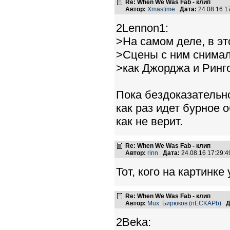
Re: When We Was Fab - клип
Автор:
Xmastime
Дата:
24.08.16 
2Lennon1:
>На самом деле, в эт
>Сцены с ним снимали
>как Джорджа и Ринг
Пока бездоказательно
как раз идет бурное 
как не верит.
Re: When We Was Fab - клип
Автор:
rinn
Дата:
24.08.16 17:29:
Тот, кого на картинк
Re: When We Was Fab - клип
Автор:
Mux. Бирюков (nECKAPb)
Д
2Beka: