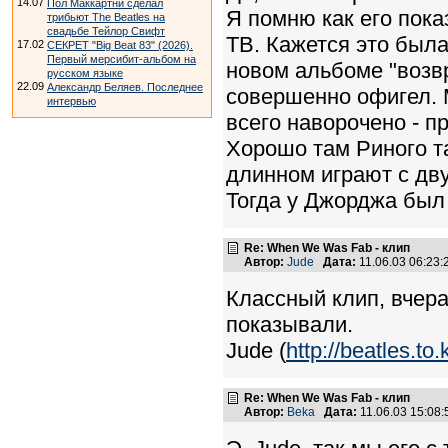
14.07
Пол Маккартни сделал
Я помню как его пока
трибьют The Beatles на
свадьбе Тейлор Свифт
ТВ. Кажется это была
17.02
СЕКРЕТ "Big Beat 83" (2026).
Первый мерсибит-альбом на
новом альбоме "возв
русском языке
22.09
Александр Беляев. Последнее
совершенно офигел. М
интервью
всего наворочено - 
Хорошо там Риного та
длинном играют с дву
Тогда у Джорджа был п
Re: When We Was Fab - клип
Автор:
Jude
Дата:
11.06.03 06:23
Классный клип, вчера
показывали.
Jude (
http://beatles.to.
Re: When We Was Fab - клип
Автор:
Beka
Дата:
11.06.03 15:08