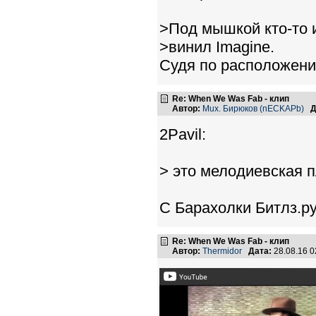
>Под мышкой кто-то 
>винил Imagine.
Судя по расположени
Re: When We Was Fab - клип
Автор:
Mux. Бирюков (nECKAPb)
Д
2Pavil:
> это мелодиевская 
С Барахолки Битлз.ру 
Re: When We Was Fab - клип
Автор:
Thermidor
Дата:
28.08.16 