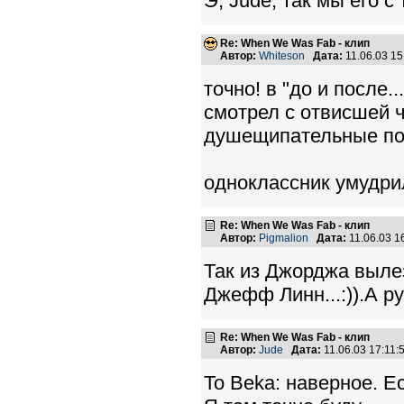
Э, Jude, так мы его с
Re: When We Was Fab - клип
Автор:
Whiteson
Дата:
11.06.03 1
точно! в "до и после.
смотрел с отвисшей 
душещипательные под
одноклассник умудрил
Re: When We Was Fab - клип
Автор:
Pigmalion
Дата:
11.06.03 
Так из Джорджа выле
Джефф Линн...:)).А ру
Re: When We Was Fab - клип
Автор:
Jude
Дата:
11.06.03 17:11
To Beka: наверное. Е