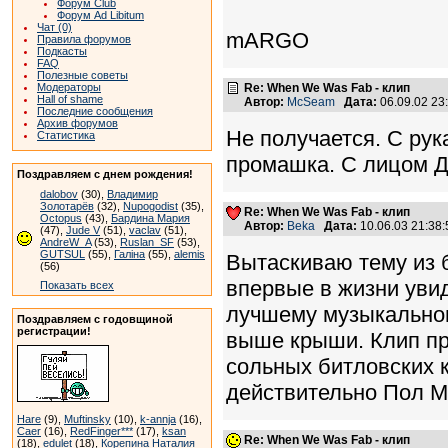
Форум Club
Форум Ad Libitum
Чат (0)
mARGO
Правила форумов
Подкасты
FAQ
Полезные советы
Модераторы
Re: When We Was Fab - клип
Hall of shame
Автор:
McSeam
Дата:
06.09.02 2
Последние сообщения
Архив форумов
Не получается. С рука
Статистика
промашка. С лицом Дж
Поздравляем с днем рождения!
dalobov
(30),
Владимир
Золотарёв
(32),
Nupogodist
(35),
Re: When We Was Fab - клип
Octopus
(43),
Бардина Мария
Автор:
Beka
Дата:
10.06.03 21:3
(47),
Jude V
(51),
vaclav
(51),
AndreW_A
(53),
Ruslan_SF
(53),
GUTSUL
(55),
Галіна
(55),
alemis
Вытаскиваю тему из б
(56)
впервые в жизни уви
Показать всех
лучшему музыкальном
Поздравляем с годовщиной
регистрации!
выше крыши. Клип пр
сольных битловских к
действительно Пол М
Hare
(9),
Muftinsky
(10),
k-annja
(16),
Caer
(16),
RedFinger***
(17),
ksan
Re: When We Was Fab - клип
(18),
edulet
(18),
Корепина Наталия