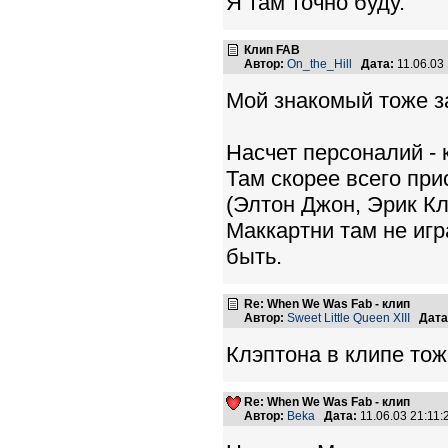
Я там точно буду.
Клип FAB
Автор:
On_the_Hill
Дата:
11.06.03
Мой знакомый тоже за
Насчет персоналий - 
Там скорее всего прис
(Элтон Джон, Эрик К
Маккартни там не игр
быть.
Re: When We Was Fab - клип
Автор:
Sweet Little Queen XIII
Дата
Клэптона в клипе тож
Re: When We Was Fab - клип
Автор:
Beka
Дата:
11.06.03 21:11