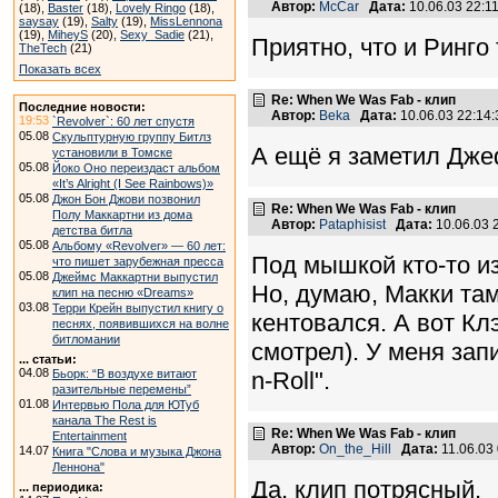
Автор:
McCar
Дата:
10.06.03 22:
(18),
Baster
(18),
Lovely Ringo
(18),
saysay
(19),
Salty
(19),
MissLennona
(19),
MiheyS
(20),
Sexy_Sadie
(21),
Приятно, что и Ринго
TheTech
(21)
Показать всех
Re: When We Was Fab - клип
Последние новости:
Автор:
Beka
Дата:
10.06.03 22:1
19:53
`Revolver`: 60 лет спустя
05.08
Скульптурную группу Битлз
А ещё я заметил Дже
установили в Томске
05.08
Йоко Оно переиздаст альбом
«It’s Alright (I See Rainbows)»
05.08
Джон Бон Джови позвонил
Re: When We Was Fab - клип
Полу Маккартни из дома
Автор:
Pataphisist
Дата:
10.06.03 
детства битла
05.08
Альбому «Revolver» — 60 лет:
Под мышкой кто-то из
что пишет зарубежная пресса
05.08
Джеймс Маккартни выпустил
Но, думаю, Макки там
клип на песню «Dreams»
03.08
Терри Крейн выпустил книгу о
кентовался. А вот Кл
песнях, появившихся на волне
битломании
смотрел). У меня зап
... статьи:
04.08
Бьорк: “В воздухе витают
n-Roll".
разительные перемены”
01.08
Интервью Пола для ЮТуб
канала The Rest is
Re: When We Was Fab - клип
Entertainment
Автор:
On_the_Hill
Дата:
11.06.03
14.07
Книга "Слова и музыка Джона
Леннона"
Да, клип потрясный.
... периодика: