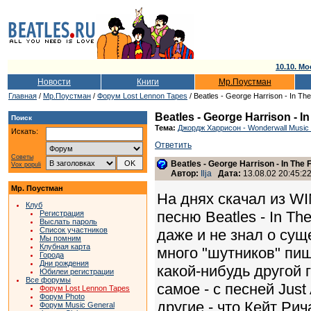
10.10. Мо
Новости
Книги
Мр.Поустман
Главная
/
Мр.Поустман
/
Форум Lost Lennon Tapes
/ Beatles - George Harrison - In The
Beatles - George Harrison - I
Поиск
Тема:
Джордж Харрисон - Wonderwall Music 
Искать:
Ответить
Советы
Beatles - George Harrison - In The 
Vox populi
Автор:
Ilja
Дата:
13.08.02 20:45:2
Мр. Поустман
На днях скачал из WI
Клуб
песню Beatles - In Th
Регистрация
Выслать пароль
Список участников
даже и не знал о сущ
Мы помним
Клубная карта
много "шутников" пиш
Города
Дни рождения
какой-нибудь другой 
Юбилеи регистрации
Все форумы
самое - с песней Just
Форум Lost Lennon Tapes
Форум Photo
другие - что Кейт Рич
Форум Music General