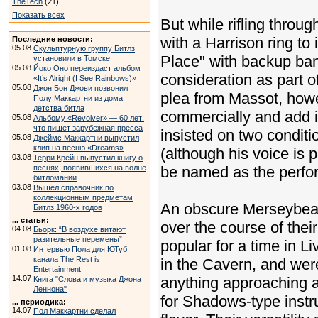
TheTech
(21)
Показать всех
But while rifling throu
with a Harrison ring to i
Последние новости:
05.08
Скульптурную группу Битлз
Place" with backup ban
установили в Томске
05.08
Йоко Оно переиздаст альбом
consideration as part o
«It’s Alright (I See Rainbows)»
05.08
Джон Бон Джови позвонил
plea from Massot, howe
Полу Маккартни из дома
детства битла
commercially and add it
05.08
Альбому «Revolver» — 60 лет:
что пишет зарубежная пресса
insisted on two conditi
05.08
Джеймс Маккартни выпустил
клип на песню «Dreams»
(although his voice is 
03.08
Терри Крейн выпустил книгу о
песнях, появившихся на волне
be named as the perfo
битломании
03.08
Вышел справочник по
коллекционным предметам
An obscure Merseybeat 
Битлз 1960-х годов
... статьи:
over the course of thei
04.08
Бьорк: “В воздухе витают
разительные перемены”
popular for a time in L
01.08
Интервью Пола для ЮТуб
канала The Rest is
in the Cavern, and wer
Entertainment
14.07
anything approaching a
Книга "Слова и музыка Джона
Леннона"
for Shadows-type inst
... периодика:
14.07
Пол Маккартни сделал