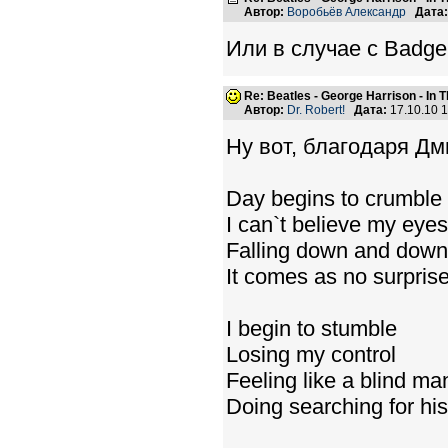
Автор:
Воробьёв Александр
Дата:
Или в случае с Badge
Re: Beatles - George Harrison - In 
Автор:
Dr. Robert!
Дата:
17.10.10 
Ну вот, благодаря Дм
Day begins to crumble
I can`t believe my eyes
Falling down and dow
It comes as no surpris
I begin to stumble
Losing my control
Feeling like a blind ma
Doing searching for his