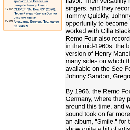
flavor. Their versatilit
трибьют The Beatles на
свадьбе Тейлор Свифт
singers, and they recor
17.02
СЕКРЕТ "Big Beat 83" (2026).
Первый мерсибит-альбом на
Tommy Quickly, Johnny
русском языке
22.09
Александр Беляев. Последнее
opportunity to become 
интервью
worked with Cilla Black
Remo Four also recorde
in the mid-1960s, the be
version of Henry Mancin
many sides on which th
available on the See F
Johnny Sandon, Gregor
By 1966, the Remo Fou
Germany, where they pl
around this time, and w
sound took on far more 
an album, "Smile," for 
show quite a bit of ar