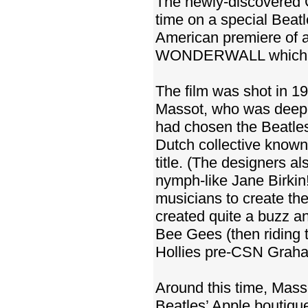
The newly-discovered Ge
time on a special Beatl
American premiere of a
WONDERWALL which star
The film was shot in 1
Massot, who was deeply
had chosen the Beatles
Dutch collective known 
title. (The designers a
nymph-like Jane Birkin!
musicians to create the
created quite a buzz an
Bee Gees (then riding th
Hollies pre-CSN Graha
Around this time, Mass
Beatles’ Apple boutiqu