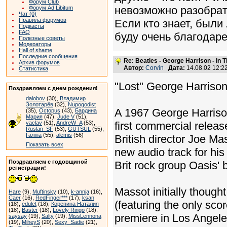
Форум Club
невозможно разобрать,
Форум Ad Libitum
Чат (0)
Правила форумов
Если кто знает, были
Подкасты
FAQ
буду очень благодаре
Полезные советы
Модераторы
Hall of shame
Последние сообщения
Re: Beatles - George Harrison - In 
Архив форумов
Автор:
Corvin
Дата:
14.08.02 12:
Статистика
"Lost" George Harrison
Поздравляем с днем рождения!
dalobov
(30),
Владимир
Золотарёв
(32),
Nupogodist
A 1967 George Harrison 
(35),
Octopus
(43),
Бардина
Мария
(47),
Jude V
(51),
vaclav
(51),
AndreW_A
(53),
first commercial releas
Ruslan_SF
(53),
GUTSUL
(55),
Галіна
(55),
alemis
(56)
British director Joe M
Показать всех
new audio track for his 
Поздравляем с годовщиной
Brit rock group Oasis'
регистрации!
Massot initially thought
Hare
(9),
Muftinsky
(10),
k-annja
(16),
Caer
(16),
RedFinger***
(17),
ksan
(featuring the only sco
(18),
edulet
(18),
Корепина Наталия
(18),
Baster
(18),
Lovely Ringo
(18),
premiere in Los Angele
saysay
(19),
Salty
(19),
MissLennona
(19),
MiheyS
(20),
Sexy_Sadie
(21),