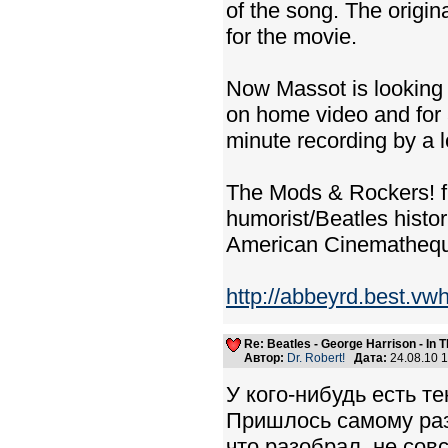
of the song. The origi
for the movie.
Now Massot is looking 
on home video and for 
minute recording by a l
The Mods & Rockers! fi
humorist/Beatles histo
American Cinemathequ
http://abbeyrd.best.vw
Re: Beatles - George Harrison - In 
Автор:
Dr. Robert!
Дата:
24.08.10 
У кого-нибудь есть те
Пришлось самому разо
что разобрал, не сов