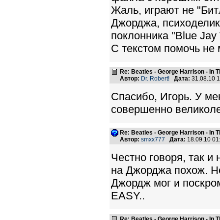
Жаль, играют не "Бит
Джорджа, психоделика
поклонника "Blue Jay W
С текстом помочь не 
Re: Beatles - George Harrison - In 
Автор:
Dr. Robert!
Дата:
31.08.10 
Спасибо, Игорь. У ме
совершенно великоле
Re: Beatles - George Harrison - In 
Автор:
smxx777
Дата:
18.09.10 0
Честно говоря, так и 
на Джорджа похож. Н
Джордж мог и поскро
EASY..
Re: Beatles - George Harrison - In 