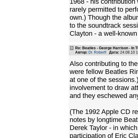
1968 - his contributio
rarely permitted to per
own.) Though the album 
to the soundtrack sessi
Clayton - a well-know
Re: Beatles - George Harrison - In 
Автор:
Dr. Robert!
Дата:
24.08.10 
Also contributing to th
were fellow Beatles R
at one of the sessions.)
involvement to draw att
and they eschewed any
(The 1992 Apple CD rei
notes by longtime Beatl
Derek Taylor - in which 
participation of Eric C