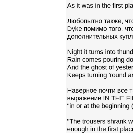
As it was in the first pl
Любопытно также, что
Dyke помимо того, чт
дополнительных купле
Night it turns into thun
Rain comes pouring d
And the ghost of yeste
Keeps turning 'round a
Наверное почти все та
выражение IN THE FI
"in or at the beginning
"The trousers shrank w
enough in the first plac