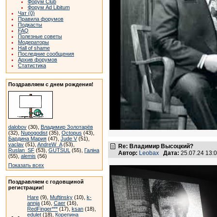
Форум Club
Форум Ad Libitum
Чат (0)
Правила форумов
Подкасты
FAQ
Полезные советы
Модераторы
Hall of shame
Последние сообщения
Архив форумов
Статистика
Поздравляем с днем рождения!
dalobov
(30),
Владимир Золотарёв
(32),
Nupogodist
(35),
Octopus
(43),
Бардина Мария
(47),
Jude V
(51),
vaclav
(51),
AndreW_A
(53),
Re: Владимир Высоцкий?
Ruslan_SF
(53),
GUTSUL
(55),
Галіна
Автор:
Leobax
Дата:
25.07.24 13
(55),
alemis
(56)
Показать всех
Поздравляем с годовщиной
регистрации!
Hare
(9),
Muftinsky
(10),
k-
annja
(16),
Caer
(16),
RedFinger***
(17),
ksan
(18),
edulet
(18),
Корепина