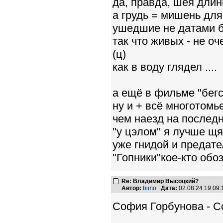
да, правда, шея длин
а грудь = мишень для
ушедшие не датами 
так что живых - не оч
(ц)
как в воду глядел ....
а ещё в фильме "бегс
ну и + всё многотомь
чем наезд на последн
"у цэлом" я лучше щя
уже гнидой и предате
"Гопники"кое-кто обоз
Re: Владимир Высоцкий?
Автор:
bimo
Дата:
02.08.24 19:09
София Горбунова - С