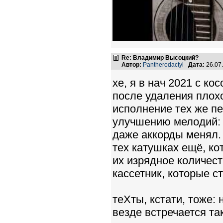
Re: Владимир Высоцкий?
Автор:
Pantherodactyl
Дата:
26.07
хе, я в нач 2021 с к
после удаления плохо
исполнение тех же п
улучшению мелодий: н
даже аккорды менял.
тех катушках ещё, ко
их изрядное количес
кассетник, которые с
теХты, кстати, тоже:
везде встречается та