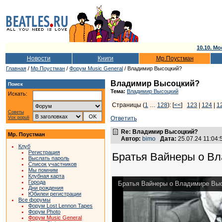
10.10. Мо
Новости
Книги
Мр.Поустман
Главная
/
Мр.Поустман
/
Форум Music General
/ Владимир Высоцкий?
Владимир Высоцкий?
Поиск
Тема:
Владимир Высоцкий
Искать:
Страницы (
1
…
128
): [
<<
]
123
|
124
|
1
Советы
Vox populi
Ответить
Re: Владимир Высоцкий?
Мр. Поустман
Автор:
bimo
Дата:
25.07.24 11:04
Клуб
Регистрация
Братья Вайнеры о Вл
Выслать пароль
Список участников
Мы помним
Клубная карта
Города
Братья Вайнеры о Владимире Выс
Дни рождения
Юбилеи регистрации
Все форумы
Форум Lost Lennon Tapes
Форум Photo
Форум Music General