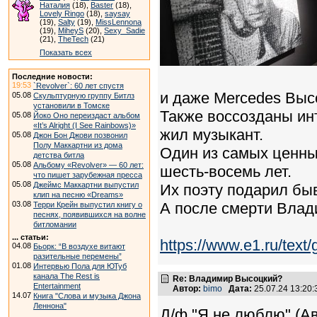
Наталия
(18),
Baster
(18),
Lovely Ringo
(18),
saysay
(19),
Salty
(19),
MissLennona
(19),
MiheyS
(20),
Sexy_Sadie
(21),
TheTech
(21)
Показать всех
Последние новости:
19:53
`Revolver`: 60 лет спустя
и даже Mercedes Выс
05.08
Скульптурную группу Битлз
установили в Томске
Также воссозданы ин
05.08
Йоко Оно переиздаст альбом
«It’s Alright (I See Rainbows)»
жил музыкант.
05.08
Джон Бон Джови позвонил
Полу Маккартни из дома
Один из самых ценны
детства битла
05.08
Альбому «Revolver» — 60 лет:
шесть-восемь лет.
что пишет зарубежная пресса
05.08
Джеймс Маккартни выпустил
Их поэту подарил б
клип на песню «Dreams»
03.08
А после смерти Влад
Терри Крейн выпустил книгу о
песнях, появившихся на волне
битломании
... статьи:
https://www.e1.ru/text
04.08
Бьорк: “В воздухе витают
разительные перемены”
01.08
Интервью Пола для ЮТуб
канала The Rest is
Re: Владимир Высоцкий?
Entertainment
Автор:
bimo
Дата:
25.07.24 13:20
14.07
Книга "Слова и музыка Джона
Леннона"
Д/ф "Я не люблю" (А