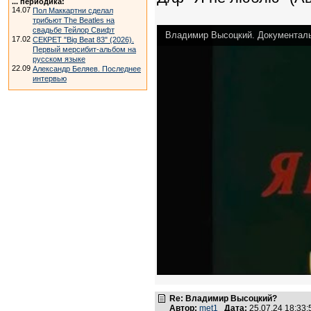
... периодика:
14.07
Пол Маккартни сделал
трибьют The Beatles на
свадьбе Тейлор Свифт
Владимир Высоцкий. Документаль
17.02
СЕКРЕТ "Big Beat 83" (2026).
Первый мерсибит-альбом на
русском языке
22.09
Александр Беляев. Последнее
интервью
Re: Владимир Высоцкий?
Автор:
met1
Дата:
25.07.24 18:33