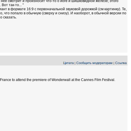
 в неё смотрит и произносит что-то о йоге и шишковидной железе; этого
Вот так-то... "
нт в формате 16:9 с первоначальной звуковой дорожкой (см картинку). Те,
о, что попало в обычную (сверху и снизу). И наоборот, в обычной версии по
о сказать.
Цитата
Сообщить модераторам
Ссылка
|
|
 France to attend the premiere of Wonderwall at the Cannes Film Festival.