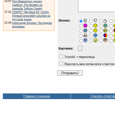
14.07
Пол Маккартни сделал
трибьют The Beatles на
свадьбе Тейлор Свифт
17.02
СЕКРЕТ "Big Beat 83" (2026).
Первый мерсибит-альбом на
русском языке
Иконка:
22.09
Александр Беляев. Последнее
интервью
Картинка:
Translit -> кириллица
Прислать мне копии всех ответов
Главная страница
Сделать старто