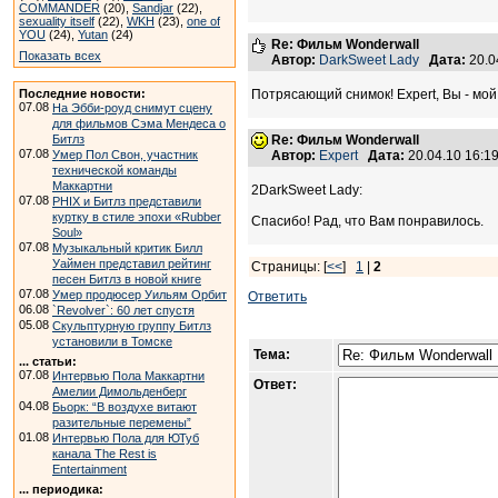
COMMANDER
(20),
Sandjar
(22),
sexuality itself
(22),
WKH
(23),
one of
YOU
(24),
Yutan
(24)
Re: Фильм Wonderwall
Показать всех
Автор:
DarkSweet Lady
Дата:
20.0
Последние новости:
Потрясающий снимок! Expert, Вы - мой
07.08
На Эбби-роуд снимут сцену
для фильмов Сэма Мендеса о
Битлз
Re: Фильм Wonderwall
07.08
Умер Пол Свон, участник
Автор:
Expert
Дата:
20.04.10 16:
технической команды
Маккартни
2DarkSweet Lady:
07.08
PHIX и Битлз представили
куртку в стиле эпохи «Rubber
Спасибо! Рад, что Вам понравилось.
Soul»
07.08
Музыкальный критик Билл
Уаймен представил рейтинг
Страницы: [
<<
]
1
|
2
песен Битлз в новой книге
07.08
Умер продюсер Уильям Орбит
Ответить
06.08
`Revolver`: 60 лет спустя
05.08
Скульптурную группу Битлз
установили в Томске
Тема:
... статьи:
07.08
Интервью Пола Маккартни
Ответ:
Амелии Димольденберг
04.08
Бьорк: “В воздухе витают
разительные перемены”
01.08
Интервью Пола для ЮТуб
канала The Rest is
Entertainment
... периодика: