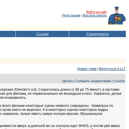
Войти на сайт
Регистрация
|
Выслать пароль
Ссылки
Спецпроекты
Новая тема
|
Вернуться в LLT
Цитата
Сообщить модераторам
Ссылка
|
|
кая (Director's cut). Сократилась длина (с 88 до 75 минут), в заставке
исанная для фильма, но первоначально не вошедшая в него. Харрисон, делая
сем понравилось.
ии всего фильма некоторыя сцены немного сокращены - буквально по
го куска никто не вырезал. А в некоторых сценах некоторые кадры
 но наверное, лучше иметь самую полную версию. Музыкальное
нимается вверх; в длинной же он сначала едет ВНИЗ, а потом уже вверх.