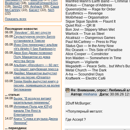
Manfred Mann's Earth Band — Criminal 
Beatloman
(18),
satanafrompashkovo
Krokus — Change of Address
(19),
Sion22
(20),
Arshack
(20),
Саша
Queensrÿche — Rage for Order
McCartney
(22),
Басист
(22),
Nich
Eurythmics — Revenge
(22)
Motörhead — Orgasmatron
Показать всех
Sigue Sigue Sputnik — Flaunt It
Quiet Riot — QR III
Последние новости:
Bon Jovi — Slippery When Wet
06.08
`Revolver`: 60 лет спустя
Warlock — True as Steel
05.08
Скульптурную группу Битлз
Alcatrazz — Dangerous Games
установили в Томске
Paul McCartney — Press to Play
05.08
Йоко Оно переиздаст альбом
Status Quo — In the Army Now
«It’s Alright (I See Rainbows)»
Ric Ocasek — This Side of Paradise
05.08
Джон Бон Джови позвонил
Alice Cooper — Constrictor
Полу Маккартни из дома
Iron Maiden — Somewhere in Time
детства битла
Magnum — Vigilante
05.08
Альбому «Revolver» — 60 лет:
Megadeth — Peace Sells... but Who's Bu
что пишет зарубежная пресса
Metal Church — The Dark
05.08
Джеймс Маккартни выпустил
A-ha — Scoundrel Days
клип на песню «Dreams»
Kraftwerk — Electric Café
03.08
Терри Крейн выпустил книгу о
песнях, появившихся на волне
битломании
Re: Внимание, опрос: Любимый ал
Автор:
mishana
Дата:
30.06.26 12
... статьи:
04.08
Бьорк: “В воздухе витают
разительные перемены”
2Duff McBurger:
01.08
Интервью Пола для ЮТуб
канала The Rest is
>Популярный металл:
Entertainment
14.07
Книга "Слова и музыка Джона
Где Accept ?
Леннона"
... периодика: