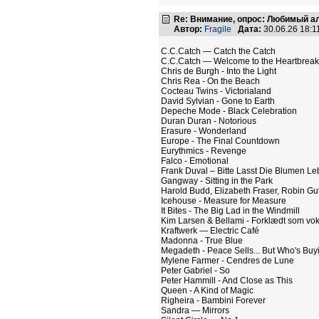
Re: Внимание, опрос: Любимый ал
Автор:
Fragile
Дата:
30.06.26 18:
C.C.Catch — Catch the Catch
C.C.Catch — Welcome to the Heartbreak
Chris de Burgh - Into the Light
Chris Rea - On the Beach
Cocteau Twins - Victorialand
David Sylvian - Gone to Earth
Depeche Mode - Black Celebration
Duran Duran - Notorious
Erasure - Wonderland
Europe - The Final Countdown
Eurythmics - Revenge
Falco - Emotional
Frank Duval – Bitte Lasst Die Blumen L
Gangway - Sitting in the Park
Harold Budd, Elizabeth Fraser, Robin 
Icehouse - Measure for Measure
It Bites - The Big Lad in the Windmill
Kim Larsen & Bellami - Forklædt som vo
Kraftwerk — Electric Café
Madonna - True Blue
Megadeth - Peace Sells... But Who's Buy
Mylene Farmer - Cendres de Lune
Peter Gabriel - So
Peter Hammill - And Close as This
Queen - A Kind of Magic
Righeira - Bambini Forever
Sandra — Mirrors