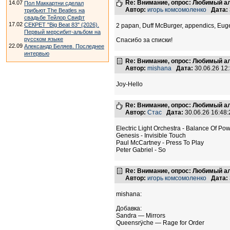
Re: Внимание, опрос: Любимый ал
14.07
Пол Маккартни сделал
Автор:
игорь комсомоленко
Дата:
трибьют The Beatles на
свадьбе Тейлор Свифт
17.02
СЕКРЕТ "Big Beat 83" (2026).
2 papan, Duff McBurger, appendics, Eug
Первый мерсибит-альбом на
русском языке
Спасибо за списки!
22.09
Александр Беляев. Последнее
интервью
Re: Внимание, опрос: Любимый ал
Автор:
mishana
Дата:
30.06.26 12
Joy-Hello
Re: Внимание, опрос: Любимый ал
Автор:
Стас
Дата:
30.06.26 16:4
Electric Light Orchestra - Balance Of Po
Genesis - Invisible Touch
Paul McCartney - Press To Play
Peter Gabriel - So
Re: Внимание, опрос: Любимый ал
Автор:
игорь комсомоленко
Дата:
mishana:
Добавка:
Sandra — Mirrors
Queensrÿche — Rage for Order