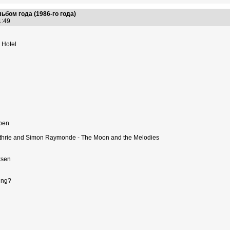
ьбом года (1986-го года)
11:49
 Hotel
eben
Guthrie and Simon Raymonde - The Moon and the Melodies
ksen
ing?