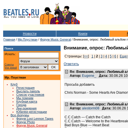
Новости
Книги
Главная
/
Мр.Поустман
/
Форум Music General
/ Внимание, опрос: Любимый альбом го
Внимание, опрос: Любимый 
Поиск
Искать:
Страницы: [
<<
]
1
|
2
|
3
|
4
|
5
|
6
|
Еще
Ответить
Советы
Vox populi
Re: Внимание, опрос: Любимый ал
Автор:
Eugene_
Дата:
30.06.26 1
Мр. Поустман
Клуб
Просьба добавить
Регистрация
Выслать пароль
Chris Norman - Some Hearts Are Diamo
Список участников
Мы помним
Клубная карта
Re: Внимание, опрос: Любимый ал
Города
Автор:
alestorm08
Дата:
30.06.26
Дни рождения
Юбилеи регистрации
Все форумы
C.C.Catch — Catch the Catch
Форум Lost Lennon Tapes
C.C.Catch — Welcome to the Heartbreak
Форум Photo
Bad Boys Blue — Heart Beat
Форум Music General