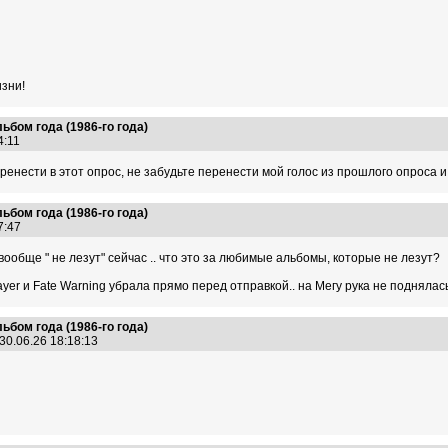
изни!
ьбом года (1986-го года)
14:11
нести в этот опрос, не забудьте перенести мой голос из прошлого опроса и 
ьбом года (1986-го года)
17:47
вообще " не лезут" сейчас .. что это за любимые альбомы, которые не лезут?
layer и Fate Warning убрала прямо перед отправкой.. на Мегу рука не поднялась
ьбом года (1986-го года)
30.06.26 18:18:13