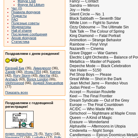
Форум Club
Fancy — Contact
Форум Ad Libitum
Sandra — Mirrors
Чат (0)
Joy — Hello
Правила форумов
Silent Circle — No. 1
Подкасты
Black Sabbath — Seventh Star
FAQ
White Lion — Fight to Survive
Полезные советы
Модераторы
Ozzy Osbourne — The Ultimate Sin
Hall of shame
Talk Talk — The Colour of Spring
Последние сообщения
King Diamond — Fatal Portrait
Архив форумов
Animotion — Strange Behavior
Статистика
Rainbow — Finyl Vinyl
Nazareth — Cinema
Grave Digger — War Games
Поздравляем с днем рождения!
Electric Light Orchestra — Balance of P
Metallica — Master of Puppets
Depeche Mode — Black Celebration
Евгений Бик
(35),
Димедролл
(36),
Van Halen — 5150
Zapple
(40),
Игорь7354
(40),
Katrina
Pet Shop Boys — Please
(42),
Rory Storm
(43),
AlexYar
(61),
Great White — Shot in the Dark
Arshack
(63),
Borick London
(65),
stjohnswood
(66),
Андрей Хрисанфов
Jean Michel Jarre — Rendez-Vous
(77)
Judas Priest — Turbo
Accept — Russian Roulette
Показать всех
Keel — The Final Frontier
Dream Syndicate — Out of the Grey
Поздравляем с годовщиной
Europe — The Final Countdown
регистрации!
AC/DC — Who Made Who
Girlschool — Nightmare at Maple Cross
Queen — A Kind of Magic
Erasure — Wonderland
Alphaville — Afternoons in Utopia
Cinderella — Night Songs
evgen_menschov_76
(5),
Yurry
(16),
Candlemass — Epicus Doomicus Metalli
Navigator77
(16),
Ludo4ka
(17),
Polly