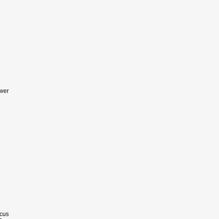
ower
cus