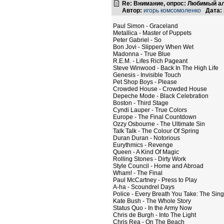
Re: Внимание, опрос: Любимый ал
Автор:
игорь комсомоленко
Дата:
Paul Simon - Graceland
Metallica - Master of Puppets
Peter Gabriel - So
Bon Jovi - Slippery When Wet
Madonna - True Blue
R.E.M. - Lifes Rich Pageant
Steve Winwood - Back In The High Life
Genesis - Invisible Touch
Pet Shop Boys - Please
Crowded House - Crowded House
Depeche Mode - Black Celebration
Boston - Third Stage
Cyndi Lauper - True Colors
Europe - The Final Countdown
Ozzy Osbourne - The Ultimate Sin
Talk Talk - The Colour Of Spring
Duran Duran - Notorious
Eurythmics - Revenge
Queen - A Kind Of Magic
Rolling Stones - Dirty Work
Style Council - Home and Abroad
Wham! - The Final
Paul McCartney - Press to Play
A-ha - Scoundrel Days
Police - Every Breath You Take: The Sing
Kate Bush - The Whole Story
Status Quo - In the Army Now
Chris de Burgh - Into The Light
Chris Rea - On The Beach