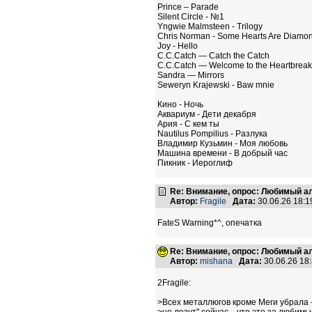
Prince – Parade
Silent Circle - №1
Yngwie Malmsteen - Trilogy
Chris Norman - Some Hearts Are Diamo
Joy - Hello
C.C.Catch — Catch the Catch
C.C.Catch — Welcome to the Heartbreak
Sandra — Mirrors
Seweryn Krajewski - Baw mnie
Кино - Ночь
Аквариум - Дети декабря
Ария - С кем ты
Nautilus Pompilius - Разлука
Владимир Кузьмин - Моя любовь
Машина времени - В добрый час
Пикник - Иероглиф
Re: Внимание, опрос: Любимый ал
Автор:
Fragile
Дата:
30.06.26 18:
FateS Warning*^, опечатка
Re: Внимание, опрос: Любимый ал
Автор:
mishana
Дата:
30.06.26 18
2Fragile:
>Всех металлюгов кроме Меги убрала 