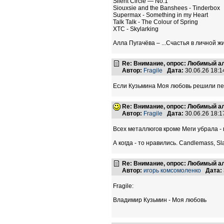
Silent Circle — No.1
Siouxsie and the Banshees - Tinderbox
Supermax - Something in my Heart
Talk Talk - The Colour of Spring
XTC - Skylarking
Алла Пугачёва – ...Счастья в личной ж
Re: Внимание, опрос: Любимый ал
Автор:
Fragile
Дата:
30.06.26 18:
Если Кузьмина Моя любовь решили пере
Re: Внимание, опрос: Любимый ал
Автор:
Fragile
Дата:
30.06.26 18:
Всех металлюгов кроме Меги убрала - 
А когда - то нравились. Candlemass, S
Re: Внимание, опрос: Любимый ал
Автор:
игорь комсомоленко
Дата:
Fragile:
Владимир Кузьмин - Моя любовь