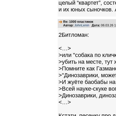
целый “квартет”, сос
и их юных сыночков. 
Re: 1000 пластинок
Автор:
JohnLenin
Дата:
06.03.26 
2Битломан:
<…>
>или "собака по клич
>убить на месте, тут 
>Помните как Газман
>"Динозаврики, може
>И жуёте баобабы на
>Всей науке-скуке во
>Динозаврики, динозав
<…>
Кстати, песенку про 