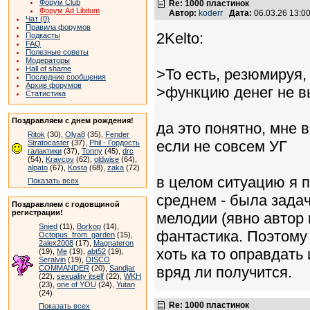
Форум Club
Re: 1000 пластинок
Форум Ad Libitum
Автор:
koderr
Дата:
06.03.26 13:
Чат (0)
Правила форумов
2Kelto:
Подкасты
FAQ
Полезные советы
Модераторы
Hall of shame
>То есть, резюмируя,
Последние сообщения
Архив форумов
>функцию денег не в
Статистика
Поздравляем с днем рождения!
да это понятно, мне в
Ritok
(30),
Olya8
(35),
Fender
если не совсем УГ
Stratocaster
(37),
Phil - Гордость
галактики
(37),
Tonny
(45),
drc
(54),
Kravcov
(62),
oldwise
(64),
alpato
(67),
Kosta
(68),
zaka
(72)
в целом ситуацию я п
Показать всех
среднем - была задач
Поздравляем с годовщиной
регистрации!
мелодии (явно автор 
Snied
(11),
Borkop
(14),
фантастика. Поэтому 
Octopus_from_garden
(15),
2alex2008
(17),
Magnateron
хоть ка то оправдать
(19),
Me
(19),
abt52
(19),
Seralvin
(19),
DISCO
COMMANDER
(20),
Sandjar
вряд ли получится.
(22),
sexuality itself
(22),
WKH
(23),
one of YOU
(24),
Yutan
(24)
Re: 1000 пластинок
Показать всех