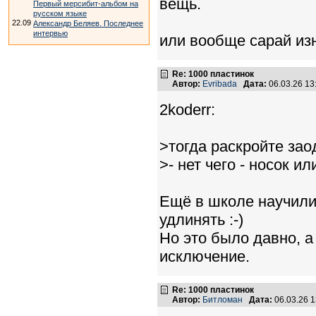
вещь.
Первый мерсибит-альбом на
русском языке
22.09
Александр Беляев. Последнее
интервью
или вообще сарай из
Re: 1000 пластинок
Автор:
Evribada
Дата:
06.03.26 1
2koderr:
>тогда раскройте зао
>- нет чего - носок и
Ещё в школе научили 
удлинять :-)
Но это было давно, а
исключение.
Re: 1000 пластинок
Автор:
Битломан
Дата:
06.03.26 