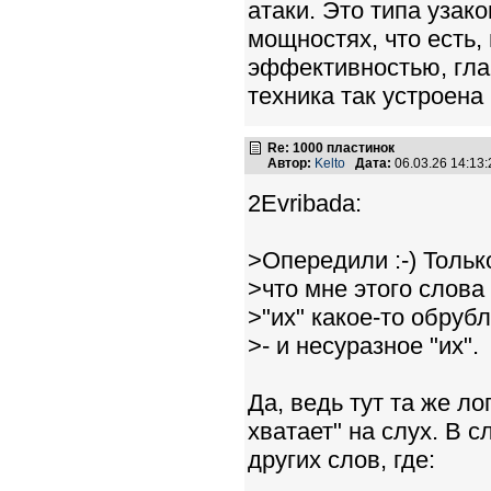
атаки. Это типа узако
мощностях, что есть,
эффективностью, гла
техника так устроена
Re: 1000 пластинок
Автор:
Kelto
Дата:
06.03.26 14:1
2Evribada:
>Опередили :-) Тольк
>что мне этого слова
>"их" какое-то обруб
>- и несуразное "их".
Да, ведь тут та же ло
хватает" на слух. В 
других слов, где: