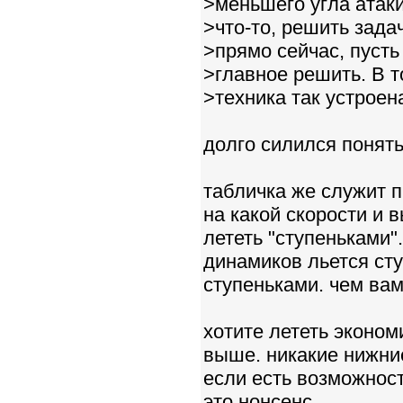
>меньшего угла атаки
>что-то, решить задач
>прямо сейчас, пусть
>главное решить. В т
>техника так устроен
долго силился понят
табличка же служит п
на какой скорости и 
лететь "ступеньками".
динамиков льется сту
ступеньками. чем вам
хотите лететь эконом
выше. никакие нижни
если есть возможност
это нонсенс.