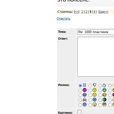
Страницы: [
<<
]
1
|
2
|
3
|
4
|
Еще>>
Ответить
Тема:
Ответ:
Иконка:
Картинка: