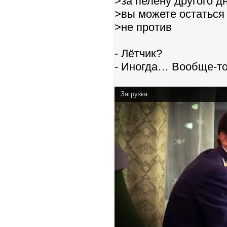
>за пелену другого д
>вы можете остаться 
>не против
- Лётчик?
- Иногда… Вообще-т
Загрузка...