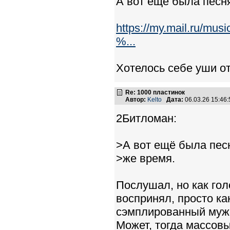
А вот ещё была песня
https://my.mail.
%...
Хотелось себе уши от
Re: 1000 пластинок
Автор:
Kelto
Дата:
06.03.26 15:4
2Битломан:
>А вот ещё была песн
>же время.
Послушал, но как гол
воспринял, просто ка
сэмплированный мужс
Может, тогда массов