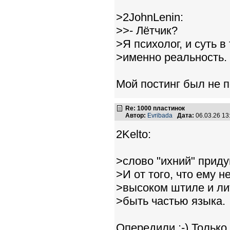
>2JohnLenin:
>>- Лётчик?
>Я психолог, и суть в
>именно реальность.
Мой постинг был не по
Re: 1000 пластинок
Автор:
Evribada
Дата:
06.03.26 1
2Kelto:
>слово "ихний" приду
>И от того, что ему н
>высоком штиле и ли
>быть частью языка.
Опередили :-) Только