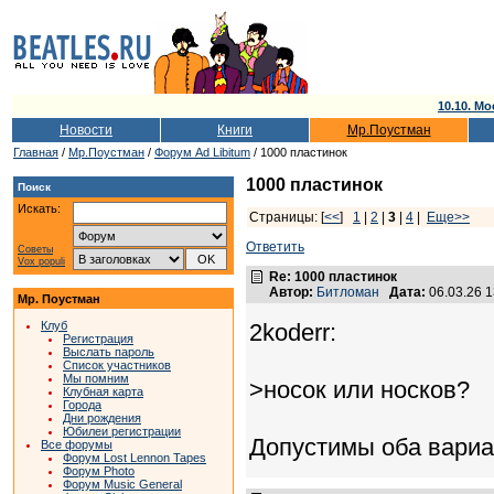
10.10. Мо
Новости
Книги
Мр.Поустман
Главная
/
Мр.Поустман
/
Форум Ad Libitum
/ 1000 пластинок
1000 пластинок
Поиск
Искать:
Страницы: [
<<
]
1
|
2
|
3
|
4
|
Еще>>
Ответить
Советы
Vox populi
Re: 1000 пластинок
Автор:
Битломан
Дата:
06.03.26 
Мр. Поустман
Клуб
2koderr:
Регистрация
Выслать пароль
Список участников
Мы помним
>носок или носков?
Клубная карта
Города
Дни рождения
Юбилеи регистрации
Допустимы оба вариа
Все форумы
Форум Lost Lennon Tapes
Форум Photo
Форум Music General