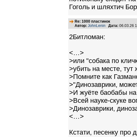
Гоголь и шляхтич Бо
Re: 1000 пластинок
Автор:
JohnLenin
Дата:
06.03.26 
2Битломан:
<…>
>или "собака по клич
>убить на месте, тут 
>Помните как Газман
>"Динозаврики, може
>И жуёте баобабы на
>Всей науке-скуке во
>Динозаврики, динозав
<…>
Кстати, песенку про 