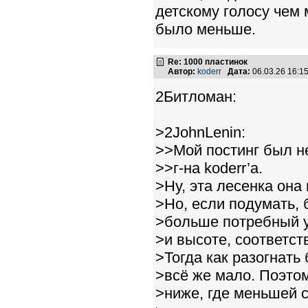
детскому голосу чем 
было меньше.
Re: 1000 пластинок
Автор:
koderr
Дата:
06.03.26 16:
2Битломан:
>2JohnLenin:
>>Мой постинг был не
>>г-на koderr’а.
>Ну, эта лесенка она
>Но, если подумать, 
>больше потребный уг
>и высоте, соответс
>Тогда как разогнат
>всё же мало. Поэто
>ниже, где меньшей 