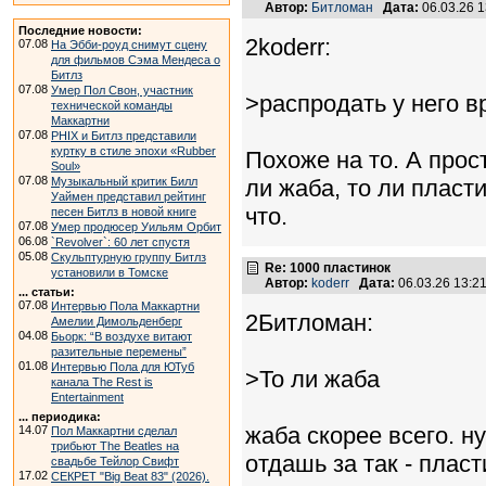
Автор:
Битломан
Дата:
06.03.26 
Последние новости:
2koderr:
07.08
На Эбби-роуд снимут сцену
для фильмов Сэма Мендеса о
Битлз
07.08
Умер Пол Свон, участник
>распродать у него в
технической команды
Маккартни
07.08
PHIX и Битлз представили
куртку в стиле эпохи «Rubber
Похоже на то. А прос
Soul»
07.08
Музыкальный критик Билл
ли жаба, то ли пласт
Уаймен представил рейтинг
что.
песен Битлз в новой книге
07.08
Умер продюсер Уильям Орбит
06.08
`Revolver`: 60 лет спустя
05.08
Скульптурную группу Битлз
Re: 1000 пластинок
установили в Томске
Автор:
koderr
Дата:
06.03.26 13:
... статьи:
07.08
Интервью Пола Маккартни
2Битломан:
Амелии Димольденберг
04.08
Бьорк: “В воздухе витают
разительные перемены”
01.08
Интервью Пола для ЮТуб
>То ли жаба
канала The Rest is
Entertainment
... периодика:
жаба скорее всего. ну
14.07
Пол Маккартни сделал
трибьют The Beatles на
отдашь за так - плас
свадьбе Тейлор Свифт
17.02
СЕКРЕТ "Big Beat 83" (2026).