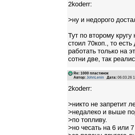
2koderr:
>ну и недорого доста
Тут по второму круг
стоил 70коп., то ест
работать только на э
сотни две, так реалис
Re: 1000 пластинок
Автор:
JohnLenin
Дата:
06.03.26 
2koderr:
>никто не запретит ле
>недалеко и выше по
>по топливу.
>но чесать на 6 или 