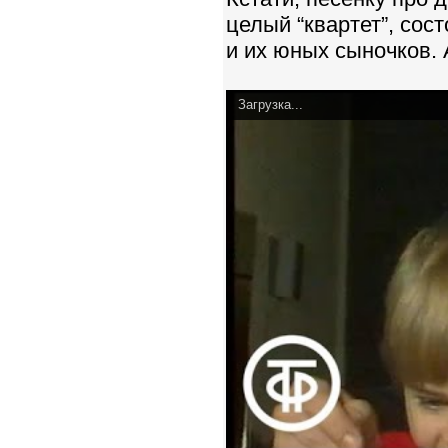
целый “квартет”, сос
и их юных сыночков. 
Загрузка...