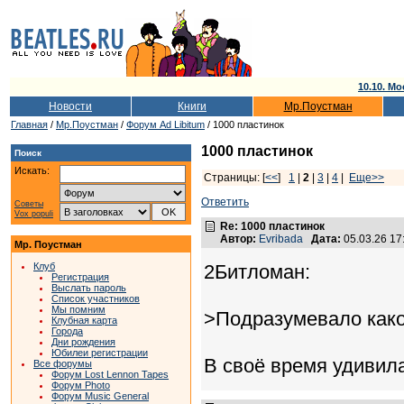
10.10. Мо
Новости
Книги
Мр.Поустман
Главная
/
Мр.Поустман
/
Форум Ad Libitum
/ 1000 пластинок
1000 пластинок
Поиск
Искать:
Страницы: [
<<
]
1
|
2
|
3
|
4
|
Еще>>
Ответить
Советы
Vox populi
Re: 1000 пластинок
Автор:
Evribada
Дата:
05.03.26 1
Мр. Поустман
Клуб
2Битломан:
Регистрация
Выслать пароль
Список участников
Мы помним
>Подразумевало какой
Клубная карта
Города
Дни рождения
Юбилеи регистрации
В своё время удивила
Все форумы
Форум Lost Lennon Tapes
Форум Photo
Форум Music General