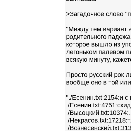
>Загадочное слово "п
"Между тем вариант 
родительного падежа
которое вышло из упо
легоньком палевом пл
всякую минуту, кажетс
Просто русский рок л
вообще оно в той или
"./Есенин.txt:2154:и 
./Есенин.txt:4751:ски
./Высоцкий.txt:10374
./Некрасов.txt:17218
./Вознесенский.txt:3