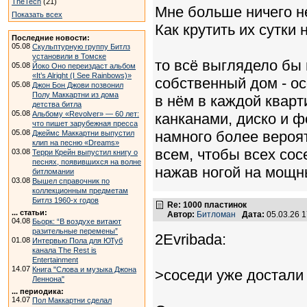
TheTech
(21)
Мне больше ничего не
Показать всех
Как крутить их сутки 
Последние новости:
05.08
Скульптурную группу Битлз
установили в Томске
то всё выглядело бы 
05.08
Йоко Оно переиздаст альбом
«It’s Alright (I See Rainbows)»
собственный дом - о
05.08
Джон Бон Джови позвонил
Полу Маккартни из дома
в нём в каждой кварт
детства битла
05.08
Альбому «Revolver» — 60 лет:
канканами, диско и ф
что пишет зарубежная пресса
05.08
намного более вероят
Джеймс Маккартни выпустил
клип на песню «Dreams»
всем, чтобы всех сосе
03.08
Терри Крейн выпустил книгу о
песнях, появившихся на волне
нажав ногой на мощн
битломании
03.08
Вышел справочник по
коллекционным предметам
Битлз 1960-х годов
Re: 1000 пластинок
... статьи:
Автор:
Битломан
Дата:
05.03.26 
04.08
Бьорк: “В воздухе витают
разительные перемены”
2Evribada:
01.08
Интервью Пола для ЮТуб
канала The Rest is
Entertainment
14.07
Книга "Слова и музыка Джона
>соседи уже достали
Леннона"
... периодика:
14.07
Пол Маккартни сделал