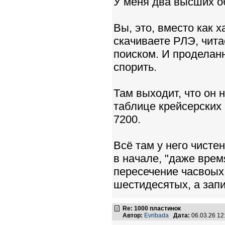
У меня два высших об
Вы, это, вместо как х
скачиваете РЛЭ, чита
поиском. И проделан
спорить.
Там выходит, что он н
таблице крейсерских 
7200.
Всё там у него чистен
в начале, "даже врем
пересечение часвоых 
шестидесятых, а зап
Re: 1000 пластинок
Автор:
Evribada
Дата:
06.03.26 1