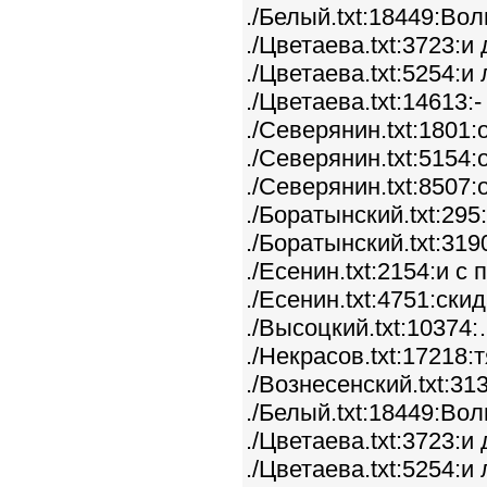
./Белый.txt:18449:Во
./Цветаева.txt:3723:и
./Цветаева.txt:5254:и
./Цветаева.txt:14613
./Северянин.txt:1801
./Северянин.txt:5154
./Северянин.txt:8507
./Боратынский.txt:29
./Боратынский.txt:31
./Есенин.txt:2154:и 
./Есенин.txt:4751:ски
./Высоцкий.txt:10374
./Некрасов.txt:17218
./Вознесенский.txt:3
./Белый.txt:18449:Во
./Цветаева.txt:3723:и
./Цветаева.txt:5254:и