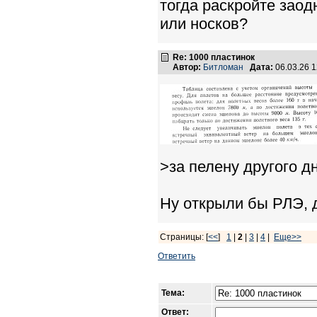
тогда раскройте заодн
или носков?
Re: 1000 пластинок
Автор:
Битломан
Дата:
06.03.26 
>за пелену другого д
Ну открыли бы РЛЭ, 
Страницы: [
<<
]
1
|
2
|
3
|
4
|
Еще>>
Ответить
Тема:
Ответ: