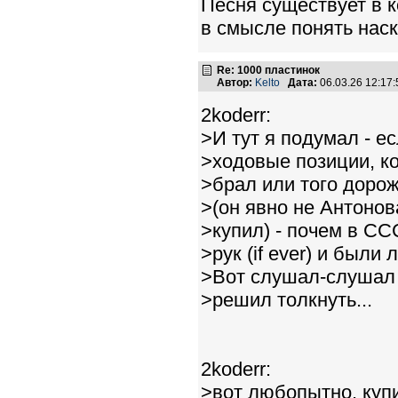
Песня существует в к
в смысле понять нас
Re: 1000 пластинок
Автор:
Kelto
Дата:
06.03.26 12:1
2koderr:
>И тут я подумал - 
>ходовые позиции, к
>брал или того доро
>(он явно не Антонов
>купил) - почем в С
>рук (if ever) и был
>Вот слушал-слушал
>решил толкнуть...
2koderr:
>вот любопытно, купи