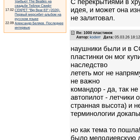
С перекрытиями в хр
трибьют The Beatles на
свадьбе Тейлор Свифт
идея, и может она из
17.02
СЕКРЕТ "Big Beat 83" (2026).
Первый мерсибит-альбом на
не залитовал.
русском языке
22.09
Александр Беляев. Последнее
интервью
Re: 1000 пластинок
Автор:
koderr
Дата:
05.03.26 18:
наушники были и в С
пластинки он мог купи
наследство
лететь мог не напрям
не важно
командор - да, так не
автопилот - летчики 
странная высота) и н
терминологии докапы
но как тема то пошла
было мелодиевскую ла