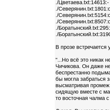
./Цветаева.txt:14613
./Северянин.txt:1801
./Северянин.txt:5154
./Северянин.txt:8507
./Боратынский.txt:29
./Боратынский.txt:319
В прозе встречается у
"...Но всё это никак
Чичикова. Он даже не
беспрестанно подыма
бы могла забраться з
высматривая промеж п
сидящую вместе с ма
то восточная чалма с 