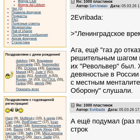
Форум Club
Re: 1000 пластинок
Форум Ad Libitum
Автор:
Битломан
Дата:
05.03.26 
Чат (0)
Правила форумов
2Evribada:
Подкасты
FAQ
Полезные советы
Модераторы
Hall of shame
>"Ленинградское вре
Последние сообщения
Архив форумов
Статистика
Ага, ещё "газ до отка
Поздравляем с днем рождения!
решительным шагом в
dalobov
(30),
Владимир
их "Револьвер" был. 
Золотарёв
(32),
Nupogodist
(35),
Octopus
(43),
Бардина
Мария
(47),
Jude V
(51),
девяностые в России 
vaclav
(51),
AndreW_A
(53),
Ruslan_SF
(53),
GUTSUL
(55),
с местным менталите
Галіна
(55),
alemis
(56)
Оборону" слушали.
Показать всех
Поздравляем с годовщиной
регистрации!
Re: 1000 пластинок
Автор:
Evribada
Дата:
05.03.26 1
Hare
(9),
Muftinsky
(10),
k-annja
(16),
А ещё подумал (раз п
Caer
(16),
RedFinger***
(17),
ksan
(18),
edulet
(18),
Корепина Наталия
строк
(18),
Baster
(18),
Lovely Ringo
(18),
saysay
(19),
Salty
(19),
MissLennona
(19),
MiheyS
(20),
Sexy_Sadie
(21),