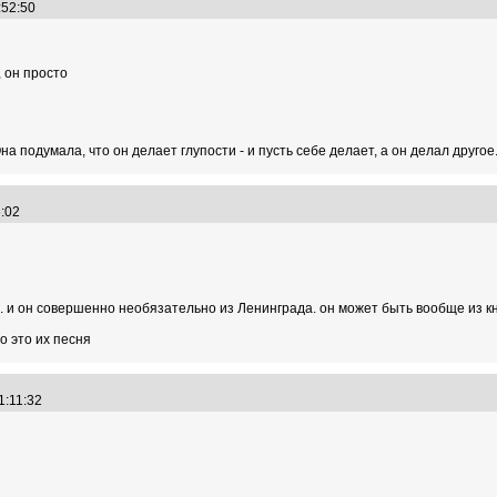
8:52:50
, он просто
 подумала, что он делает глупости - и пусть себе делает, а он делал другое
36:02
й. и он совершенно необязательно из Ленинграда. он может быть вообще из к
о это их песня
11:11:32