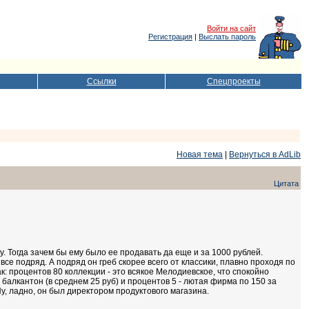
Войти на сайт
Регистрация
|
Выслать пароль
Ссылки
Спецпроекты
Новая тема
|
Вернуться в AdLib
Цитата
 Тогда зачем бы ему было ее продавать да еще и за 1000 рублей.
се подряд. А подряд он греб скорее всего от классики, плавно проходя по
к: процентов 80 коллекции - это всякое Мелодиевское, что спокойно
й балкантон (в среднем 25 руб) и процентов 5 - лютая фирма по 150 за
у, ладно, он был директором продуктового магазина.