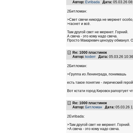
Автор:
Evribada
Дата:
05.03.26 0
2Битломан:
>Свет свечи никогда не меркнет особо
>гаснет и всё.
Там другой свет не меркнет. Горний.
А свеча - это кому надо свеча.
Просто Макаревич цензуру обманул. Она
Re: 1000 пластинок
Автор:
koderr
Дата:
05.03.26 10:
2Битломан:
>Группа из Ленинграда, понимашь
есть такое понятие - лирический геро
Вот кстати город Кировск рапортует чт
Re: 1000 пластинок
Автор:
Битломан
Дата:
05.03.26 
2Evribada:
>Там другой свет не меркнет. Горний.
>А свеча - это кому надо свеча.