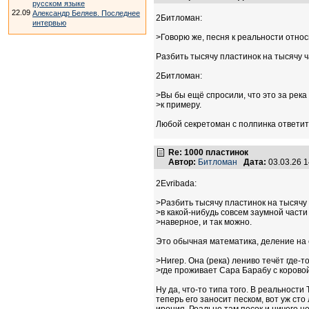
русском языке
22.09
Александр Беляев. Последнее
2Битломан:
интервью
>Говорю же, песня к реальности относ
Разбить тысячу пластинок на тысячу ч
2Битломан:
>Вы бы ещё спросили, что это за река 
>к примеру.
Любой секретоман с полпинка ответит, 
Re: 1000 пластинок
Автор:
Битломан
Дата:
03.03.26 
2Evribada:
>Разбить тысячу пластинок на тысячу 
>в какой-нибудь совсем заумной част
>наверное, и так можно.
Это обычная математика, деление на е
>Нигер. Она (река) лениво течёт где-т
>где проживает Сара Барабу с коровой
Ну да, что-то типа того. В реальности
теперь его заносит песком, вот уж сто