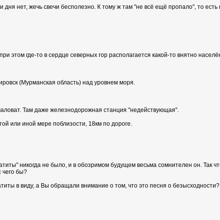
и дня нет, жечь свечи бесполезно. К тому ж там "не всё ещё пропало", то ес
 при этом где-то в сердце северных гор располагается какой-то внятно насел
ировск (Мурманская область) над уровнем моря.
о маловат. Там даже железнодорожная станция "недействующая".
той или иной мере поблизости, 18км по дороге.
патиты" никогда не было, и в обозримом будущем весьма сомнителен он. Так
с чего бы?
титы в виду, а Вы обращали внимание о том, что это песня о безысходности?