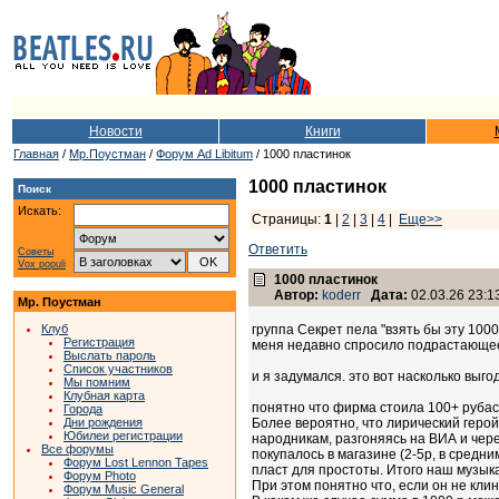
Новости
Книги
Главная
/
Мр.Поустман
/
Форум Ad Libitum
/ 1000 пластинок
1000 пластинок
Поиск
Искать:
Страницы:
1
|
2
|
3
|
4
|
Еще>>
Ответить
Советы
Vox populi
1000 пластинок
Автор:
koderr
Дата:
02.03.26 23:1
Мр. Поустман
Клуб
группа Секрет пела "взять бы эту 1000
Регистрация
меня недавно спросило подрастающее 
Выслать пароль
Список участников
и я задумался. это вот насколько вы
Мы помним
Клубная карта
понятно что фирма стоила 100+ рубас
Города
Дни рождения
Более вероятно, что лирический герой
Юбилеи регистрации
народникам, разгоняясь на ВИА и чере
Все форумы
покупалось в магазине (2-5р, в средни
Форум Lost Lennon Tapes
пласт для простоты. Итого наш музыка
Форум Photo
При этом понятно что, если он не клин
Форум Music General