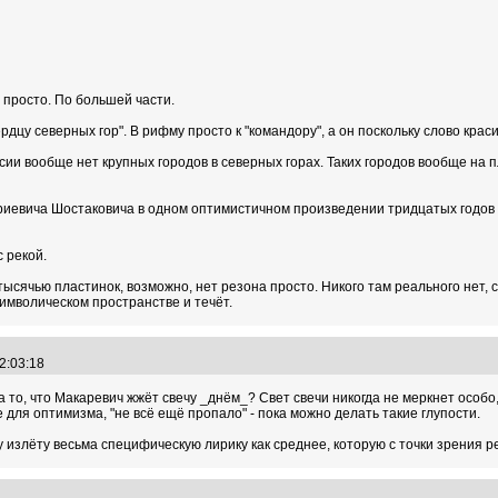
 просто. По большей части.
рдцу северных гор". В рифму просто к "командору", а он поскольку слово крас
сии вообще нет крупных городов в северных горах. Таких городов вообще на пл
итриевича Шостаковича в одном оптимистичном произведении тридцатых годо
с рекой.
тысячью пластинок, возможно, нет резона просто. Никого там реального нет, 
символическом пространстве и течёт.
02:03:18
 то, что Макаревич жжёт свечу _днём_? Свет свечи никогда не меркнет особо, 
е для оптимизма, "не всё ещё пропало" - пока можно делать такие глупости.
у излёту весьма специфическую лирику как среднее, которую с точки зрения