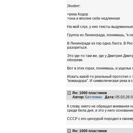
2koderr:
>река Кодор
>она и вполне себе недлинная
На мой слух, у них тексты выдуманные
Группа из Ленинграда, понимашь, "к се
В Ленинграде из гор одна Лахта. В Рос
разориться.
Это где-то там же, где у Дмитрия Дм
обогреве.
Вот в этих горах, понимашь, и ущелье 
Искать какой-то реальный прототип с 
"командора". И символическая река в 
Re: 1000 пластинок
Автор:
Битломан
Дата:
05.03.26 
К слову, никто не обращал внимания на
среди бела дня, и это у него основани
СССР с его цензурой породил к своем
Re: 1000 пластинок