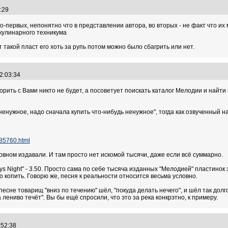
45:29
 во-первых, непонятно что в представлении автора, во вторых - не факт что и
 кулинарного техникума
 такой пласт его хоть за рупь потом можно было сбагрить или нет.
12:03:34
орить с Вами никто не будет, а посоветует поискать каталог Мелодии и найти
ненужное, надо сначала купить что-нибудь ненужное", тогда как озвученный 
385760.html
овном издавали. И там просто нет искомой тысячи, даже если всё суммарно.
s Night" - 3.50. Просто сама по себе тысяча изданных "Мелодией" пластинок
ько копить. Говорю же, песня к реальности относится весьма условно.
 песне товарищ "вниз по течению" шёл, "покуда делать нечего", и шёл так долго
 лениво течёт". Вы бы ещё спросили, что это за река конкрэтно, к примеру.
3:52:38