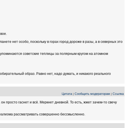
ивое.
анете нет особо, поскольку в горах город дороже в разы, а в северных это
в упоминаются советские теплицы за полярным кругом на атомном
собирательный образ. Равно нет, надо думать, и никакого реального
Цитата
Сообщить модераторам
Ссылка
|
|
он просто гаснет и всё. Меркнет дневной. То есть, жжет зачем-то свечу
 реализма рассматривать совершенно бессмысленно.