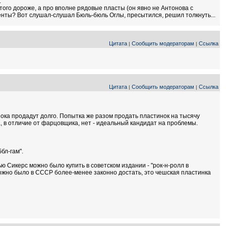
.
того дороже, а про вполне рядовые пласты (он явно не Антонова с
еденты? Вот слушал-слушал Бюль-бюль Оглы, пресытился, решил толкнуть...
Цитата
Сообщить модераторам
Ссылка
|
|
Цитата
Сообщить модераторам
Ссылка
|
|
 пока продадут долго. Попытка же разом продать пластинок на тысячу
а, в отличие от фарцовщика, нет - идеальный кандидат на проблемы.
бл-гам".
Нью Сикерс можно было купить в советском издании - "рок-н-ролл в
можно было в СССР более-менее законно достать, это чешская пластинка