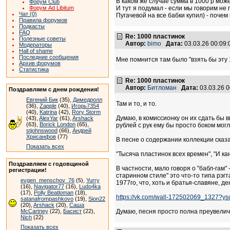
В каком же случае сумма в 1000 р мож
Форум Club
Форум Ad Libitum
И тут я подумал - если мы говорим не
Чат (0)
Пугачевой на все бабки купил) - поче
Правила форумов
Подкасты
FAQ
Re: 1000 пластинок
Полезные советы
Автор:
bimo
Дата:
03.03.26 00:09
Модераторы
Hall of shame
Последние сообщения
Мне помнится там было "взять бы эту 
Архив форумов
Статистика
Re: 1000 пластинок
Автор:
Битломан
Дата:
03.03.26 
Поздравляем с днем рождения!
Евгений Бик
(35),
Димедролл
Там и то, и то.
(36),
Zapple
(40),
Игорь7354
(40),
Katrina
(42),
Rory Storm
Думаю, в комиссионку он их сдать бы 
(43),
AlexYar
(61),
Arshack
(63),
Borick London
(65),
рублей с рук ему бы просто боком мог
stjohnswood
(66),
Андрей
Хрисанфов
(77)
В песне о содержании коллекции сказ
Показать всех
"Тысяча пластинок всех времен", "И кан
Поздравляем с годовщиной
В частности, мало говоря о "бабл-гам"
регистрации!
старинном стиле" это что-то типа рэ
evgen_menschov_76
(5),
Yurry
1977го, что, хоть и братья-славяне, де
(16),
Navigator77
(16),
Ludo4ka
(17),
Polly Beatloman
(18),
https://vk.com/wall-172502069_1327?
satanafrompashkovo
(19),
Sion22
(20),
Arshack
(20),
Саша
McCartney
(22),
Басист
(22),
Думаю, песня просто полна преувелич
Nich
(22)
Показать всех