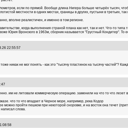
 растёт.
илометров, если по прямой. Вообще длина Нигера больше четырёх тысяч, чтоб
лотистой местности в одних местах, границы в других, пустыни в третьих, так
анно, вполне реалистичен, и именно в том регионе.
авительстве, когда выполнения страной плана как нет, так и нет. Что-то типа 
оже Юрия Вронского в 1963м, сборник называется "Грустный Кондитер". То ес
3.26 22:55:57
оже никак не мог понять - как это "тысячу пластинок на тысячу частей"? Кажд
30:47
нно. им не литовали коммерческую операцию. заменили на что то что лезет в
вказе. что то что впадает в Черное море, например, река Кодор
ее можно пройти пешком при некоторой сноровке, и на восток она течет (прит
 написал слова.
01:08:58