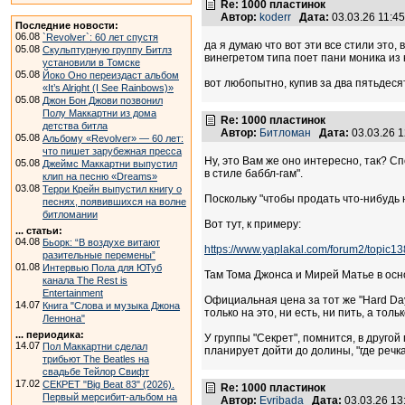
Re: 1000 пластинок
Автор:
koderr
Дата:
03.03.26 11:
Последние новости:
06.08
`Revolver`: 60 лет спустя
да я думаю что вот эти все стили это,
05.08
Скульптурную группу Битлз
винегретом типа поет пани моника из
установили в Томске
05.08
Йоко Оно переиздаст альбом
вот любопытно, купив за два пятьдесят
«It’s Alright (I See Rainbows)»
05.08
Джон Бон Джови позвонил
Полу Маккартни из дома
Re: 1000 пластинок
детства битла
Автор:
Битломан
Дата:
03.03.26 
05.08
Альбому «Revolver» — 60 лет:
что пишет зарубежная пресса
Ну, это Вам же оно интересно, так? Сп
05.08
Джеймс Маккартни выпустил
в стиле баббл-гам".
клип на песню «Dreams»
03.08
Терри Крейн выпустил книгу о
Поскольку "чтобы продать что-нибудь 
песнях, появившихся на волне
битломании
Вот тут, к примеру:
... статьи:
04.08
Бьорк: “В воздухе витают
https://www.yaplakal.com/forum2/topic1
разительные перемены”
01.08
Интервью Пола для ЮТуб
Там Тома Джонса и Мирей Матье в осн
канала The Rest is
Entertainment
Официальная цена за тот же "Hard Day
14.07
Книга "Слова и музыка Джона
только на это, ни есть, ни пить, а тол
Леннона"
... периодика:
У группы "Секрет", помнится, в другой
14.07
Пол Маккартни сделал
планирует дойти до долины, "где речка
трибьют The Beatles на
свадьбе Тейлор Свифт
17.02
СЕКРЕТ "Big Beat 83" (2026).
Re: 1000 пластинок
Первый мерсибит-альбом на
Автор:
Evribada
Дата:
03.03.26 1