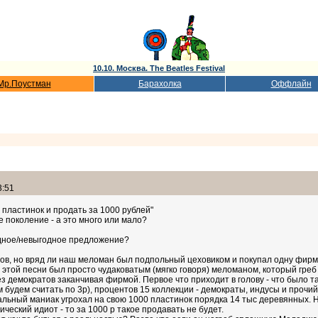
10.10. Москва. The Beatles Festival
Мр.Поустман
Барахолка
Оффлайн
3:51
 пластинок и продать за 1000 рублей"
поколение - а это много или мало?
годное/невыгодное предложение?
ов, но вряд ли наш меломан был подпольный цеховиком и покупал одну фирму.
 этой песни был просто чудаковатым (мягко говоря) меломаном, который греб в
з демократов заканчивая фирмой. Первое что приходит в голову - что было та
м будем считать по 3р), процентов 15 коллекции - демократы, индусы и прочи
льный маниак угрохал на свою 1000 пластинок порядка 14 тыс деревянных. Н
ический идиот - то за 1000 р такое продавать не будет.