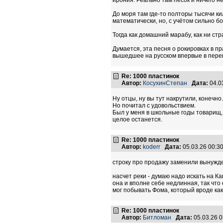
ирония. Реально там песок и ничего не
До моря там где-то полторы тысячи к
математически, но, с учётом сильно бо
Тогда как домашний марабу, как ни стр
Думается, эта песня о рокировках в пр
вышедшее на русском впервые в перев
Re: 1000 пластинок
Автор:
КосухинСтепан
Дата:
04.0
Ну отцы, ну вы тут накрутили, конечно.
Но почитал с удовольствием.
Был у меня в школьные годы товарищ, т
целое останется.
Re: 1000 пластинок
Автор:
koderr
Дата:
05.03.26 00:
строку про продажу заменили вынужде
насчет реки - думаю надо искать на Ка
она и вполне себе недлинная, так что 
мог побывать Фома, который вроде как
Re: 1000 пластинок
Автор:
Битломан
Дата:
05.03.26 