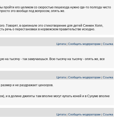
ы пройти его целиком со скоростью пешехода нужно где-то полгода чисто
 просто это вообще под вопросом, опять же.
того. Говорят, в оригинале это стихотворение для детей Синкен Хопп,
ть речь о перестановках в норвежском правительстве исходно.
Цитата
Сообщить модераторам
Ссылка
|
|
ую на тысячу - так замучаешься. Всю тысячу на тысячу - опять же, все
Цитата
Сообщить модераторам
Ссылка
|
|
 размер и не раздражает цензоров.
ок), и в долине джигиты там вполне могут купать коней и в Сухуме вполне
Цитата
Сообщить модераторам
Ссылка
|
|