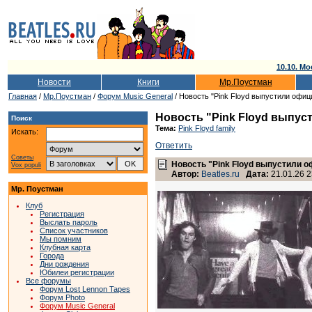
10.10. Мо
Новости
Книги
Мр.Поустман
Главная
/
Мр.Поустман
/
Форум Music General
/ Новость "Pink Floyd выпустили офиц
Новость "Pink Floyd выпус
Поиск
Тема:
Pink Floyd family
Искать:
Ответить
Советы
Новость "Pink Floyd выпустили о
Vox populi
Автор:
Beatles.ru
Дата:
21.01.26 2
Мр. Поустман
Клуб
Регистрация
Выслать пароль
Список участников
Мы помним
Клубная карта
Города
Дни рождения
Юбилеи регистрации
Все форумы
Форум Lost Lennon Tapes
Форум Photo
Форум Music General