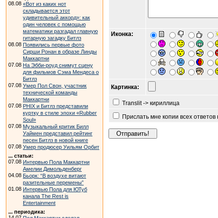
08.08
«Вот из каких нот
складывается этот
удивительный аккорд»: как
один человек с помощью
математики разгадал главную
Иконка:
гитарную загадку Битлз
08.08
Появились первые фото
Сирши Ронан в образе Линды
Маккартни
07.08
На Эбби-роуд снимут сцену
для фильмов Сэма Мендеса о
Битлз
07.08
Умер Пол Свон, участник
Картинка:
технической команды
Маккартни
Translit -> кириллица
07.08
PHIX и Битлз представили
куртку в стиле эпохи «Rubber
Прислать мне копии всех ответов
Soul»
07.08
Музыкальный критик Билл
Уаймен представил рейтинг
песен Битлз в новой книге
07.08
Умер продюсер Уильям Орбит
... статьи:
07.08
Интервью Пола Маккартни
Амелии Димольденберг
04.08
Бьорк: “В воздухе витают
разительные перемены”
01.08
Интервью Пола для ЮТуб
канала The Rest is
Entertainment
... периодика:
14.07