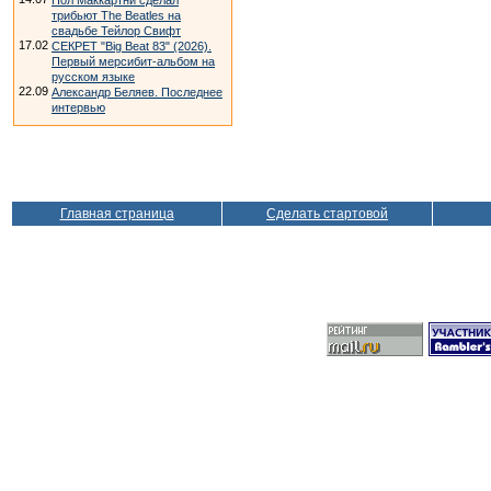
Пол Маккартни сделал
трибьют The Beatles на
свадьбе Тейлор Свифт
17.02
СЕКРЕТ "Big Beat 83" (2026).
Первый мерсибит-альбом на
русском языке
22.09
Александр Беляев. Последнее
интервью
Главная страница
Сделать стартовой