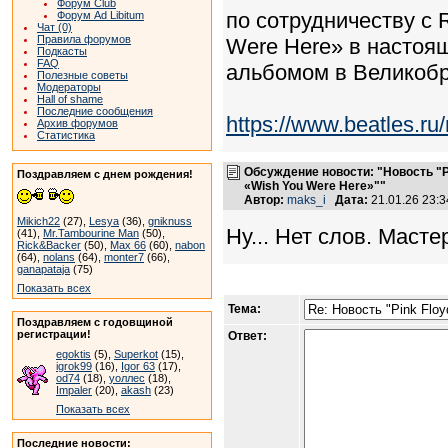
Форум Club
по сотрудничеству с
Форум Ad Libitum
Чат (0)
Правила форумов
Were Here» в насто
Подкасты
FAQ
альбомом в Великобр
Полезные советы
Модераторы
Hall of shame
Последние сообщения
https://www.beatles.
Архив форумов
Статистика
Обсуждение новости: "Новость "P
Поздравляем с днем рождения!
«Wish You Were Here»""
Автор:
maks_i
Дата:
21.01.26 23:
Mikich22
(27),
Lesya
(36),
gniknuss
Ну... Нет слов. Маст
(41),
Mr.Tambourine Man
(50),
Rick&Backer
(50),
Max 66
(60),
nabon
(64),
nolans
(64),
monter7
(66),
ganapataja
(75)
Показать всех
Тема:
Поздравляем с годовщиной
регистрации!
Ответ:
egoktis
(5),
Superkot
(15),
igrok99
(16),
Igor 63
(17),
od74
(18),
уоллес
(18),
Impaler
(20),
akash
(23)
Показать всех
Последние новости: