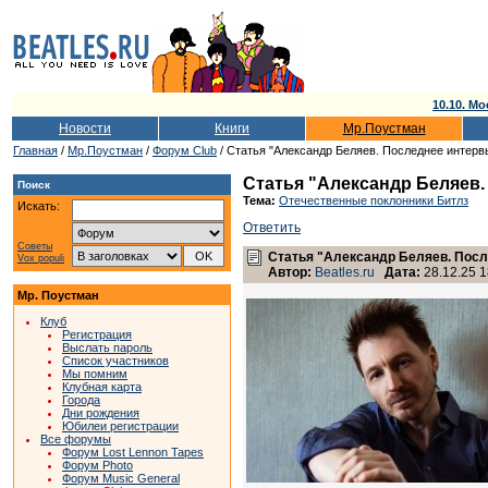
10.10. Мо
Новости
Книги
Мр.Поустман
Главная
/
Мр.Поустман
/
Форум Club
/ Статья "Александр Беляев. Последнее интервью
Статья "Александр Беляев. 
Поиск
Тема:
Отечественные поклонники Битлз
Искать:
Ответить
Советы
Статья "Александр Беляев. После
Vox populi
Автор:
Beatles.ru
Дата:
28.12.25 1
Мр. Поустман
Клуб
Регистрация
Выслать пароль
Список участников
Мы помним
Клубная карта
Города
Дни рождения
Юбилеи регистрации
Все форумы
Форум Lost Lennon Tapes
Форум Photo
Форум Music General