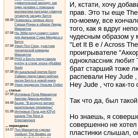
И, кстати, хочу доба
удивительный аккорд»: как
один человек с помощью
прав. Это ты еще The
математики разгадал главную
гитарную загадку Битлз
по-моему, все кончал
08.08
Появились первые фото
Сирши Ронан в образе Линды
того, как я вдруг неп
Маккартни
07.08
На Эбби-роуд снимут сцену
чудесным образом у 
для фильмов Сэма Мендеса о
Битлз
"Let It B e / Across Th
07.08
Умер Пол Свон, участник
технической команды
проигрывателе "Аккорд
Маккартни
07.08
одноклассник любит T
PHIX и Битлз представили
куртку в стиле эпохи «Rubber
брат старший тоже лю
Soul»
07.08
Музыкальный критик Билл
распевали Hey Jude ,
Уаймен представил рейтинг
песен Битлз в новой книге
Hey Jude , что как-то
07.08
Умер продюсер Уильям Орбит
... статьи:
07.08
Интервью Пола Маккартни
Амелии Димольденберг
Так что да, был тако
04.08
Бьорк: “В воздухе витают
разительные перемены”
01.08
Интервью Пола для ЮТуб
Но знаешь, я соверш
канала The Rest is
Entertainment
совершенно не хотел 
... периодика:
14.07
Пол Маккартни сделал
пластинки слышал, о
трибьют The Beatles на