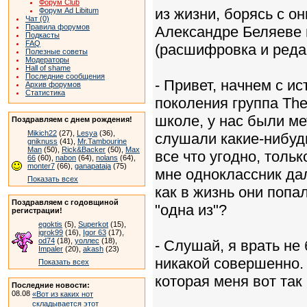
Форум Club
из жизни, борясь с о
Форум Ad Libitum
Чат (0)
Правила форумов
Александре Беляеве 
Подкасты
FAQ
(расшифровка и реда
Полезные советы
Модераторы
Hall of shame
Последние сообщения
- Привет, начнем с ис
Архив форумов
Статистика
поколения группа The 
школе, у нас были м
Поздравляем с днем рождения!
Mikich22
(27),
Lesya
(36),
слушали какие-нибудь
gniknuss
(41),
Mr.Tambourine
Man
(50),
Rick&Backer
(50),
Max
все что угодно, тольк
66
(60),
nabon
(64),
nolans
(64),
monter7
(66),
ganapataja
(75)
мне одноклассник дал
Показать всех
как в жизнь они попа
Поздравляем с годовщиной
"одна из"?
регистрации!
egoktis
(5),
Superkot
(15),
igrok99
(16),
Igor 63
(17),
od74
(18),
уоллес
(18),
- Слушай, я врать не 
Impaler
(20),
akash
(23)
никакой совершенно. 
Показать всех
которая меня вот так
Последние новости:
08.08
«Вот из каких нот
складывается этот