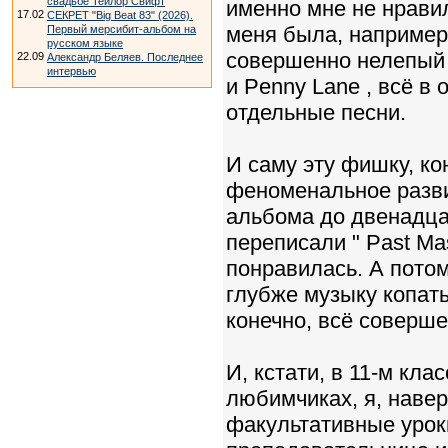
свадьбе Тейлор Свифт
именно мне не нравил
17.02
СЕКРЕТ "Big Beat 83" (2026).
меня была, например,
Первый мерсибит-альбом на
русском языке
совершенно нелепый 
22.09
Александр Беляев. Последнее
интервью
и Penny Lane , всё в 
отдельные песни.
И саму эту фишку, ко
феноменальное развит
альбома до двенадцат
переписали " Past Mas
понравилась. А потом
глубже музыку копать;
конечно, всё соверше
И, кстати, в 11-м кл
любимчиках, я, навер
факультативные уроки