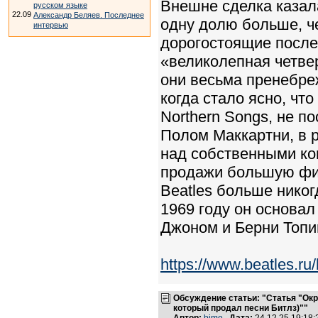
Внешне сделка казал
русском языке
22.09
Александр Беляев. Последнее
одну долю больше, ч
интервью
дорогостоящие после
«великолепная четве
они весьма пренебре
когда стало ясно, что
Northern Songs, не п
Полом Маккартни, в р
над собственными ко
продажи большую фин
Beatles больше никог
1969 году он основал
Джоном и Берни Топин
https://www.beatles.ru
Обсуждение статьи: "Статья "Окр
который продал песни Битлз)""