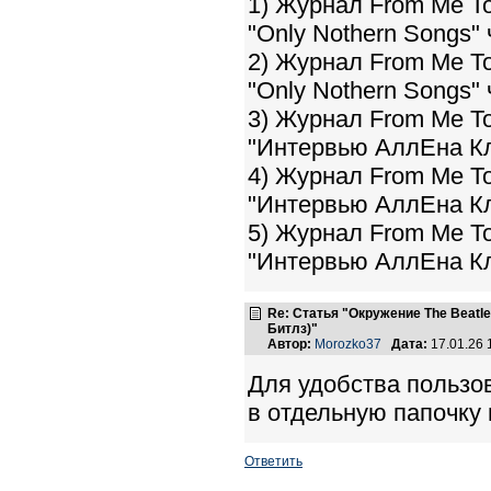
1) Журнал From Me To
"Only Nothern Songs" 
2) Журнал From Me To
"Only Nothern Songs" 
3) Журнал From Me To
"Интервью АллЕна Кл
4) Журнал From Me To
"Интервью АллЕна Кл
5) Журнал From Me To
"Интервью АллЕна Кл
Re: Статья "Окружение The Beatl
Битлз)"
Автор:
Morozko37
Дата:
17.01.26
Для удобства пользо
в отдельную папочку
Ответить