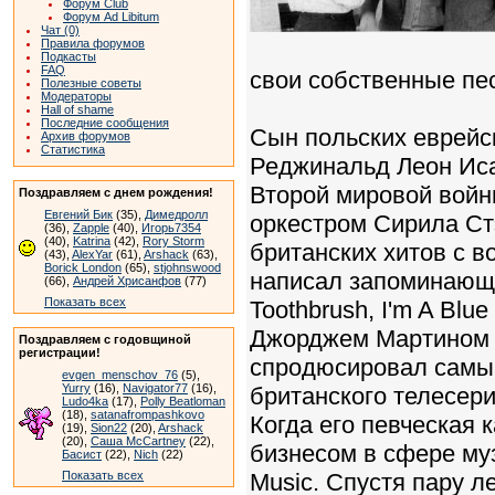
Форум Club
Форум Ad Libitum
Чат (0)
Правила форумов
Подкасты
FAQ
свои собственные пе
Полезные советы
Модераторы
Hall of shame
Последние сообщения
Сын польских еврейс
Архив форумов
Статистика
Реджинальд Леон Иса
Второй мировой войны
Поздравляем с днем рождения!
Евгений Бик
(35),
Димедролл
оркестром Сирила Стэ
(36),
Zapple
(40),
Игорь7354
(40),
Katrina
(42),
Rory Storm
британских хитов с в
(43),
AlexYar
(61),
Arshack
(63),
Borick London
(65),
stjohnswood
написал запоминающий
(66),
Андрей Хрисанфов
(77)
Показать всех
Toothbrush, I'm A Blu
Джорджем Мартином н
Поздравляем с годовщиной
регистрации!
спродюсировал самы
evgen_menschov_76
(5),
Yurry
(16),
Navigator77
(16),
британского телесери
Ludo4ka
(17),
Polly Beatloman
(18),
satanafrompashkovo
Когда его певческая 
(19),
Sion22
(20),
Arshack
(20),
Саша McCartney
(22),
бизнесом в сфере му
Басист
(22),
Nich
(22)
Показать всех
Music. Спустя пару л