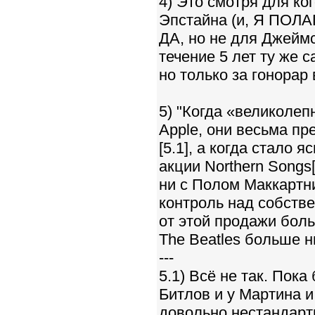
4) Это смотря для ко
Эпстайна (и, Я ПОЛА
ДА, но не для Джеймс
течение 5 лет ту же с
но только за гонорар 
5) "Когда «великоле
Apple, они весьма п
[5.1], а когда стало 
акции Northern Songs
ни с Полом Маккартни 
контроль над собств
от этой продажи боль
The Beatles больше н
---
5.1) Всё не так. Пок
Битлов и у Мартина и
довольно нестандарт