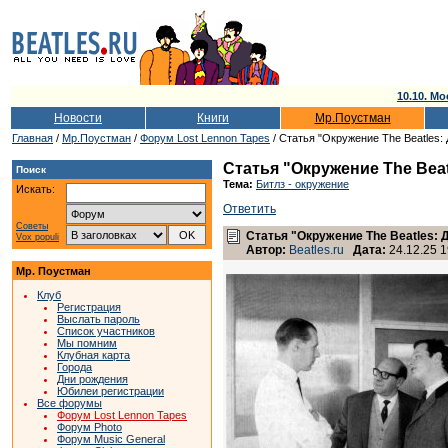
10.10. Мо
Новости
Книги
Мр.Поустман
Главная
/
Мр.Поустман
/
Форум Lost Lennon Tapes
/ Статья "Окружение The Beatles:
Статья "Окружение The Beat
Поиск
Тема:
Битлз - окружение
Искать:
Ответить
Советы
Статья "Окружение The Beatles: 
Vox populi
Автор:
Beatles.ru
Дата:
24.12.25 1
Мр. Поустман
Клуб
Регистрация
Выслать пароль
Список участников
Мы помним
Клубная карта
Города
Дни рождения
Юбилеи регистрации
Все форумы
Форум Lost Lennon Tapes
Форум Photo
Форум Music General