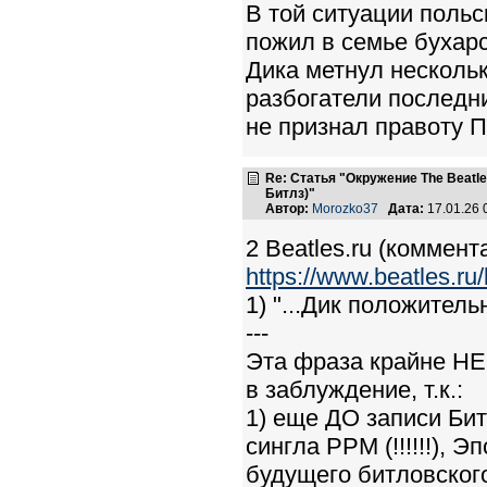
В той ситуации польс
пожил в семье бухарс
Дика метнул нескольк
разбогатели последни
не признал правоту П
Re: Статья "Окружение The Beatl
Битлз)"
Автор:
Morozko37
Дата:
17.01.26
2 Beatles.ru (коммен
https://www.beatles.ru
1) "...Дик положител
---
Эта фраза крайне НЕ 
в заблуждение, т.к.:
1) еще ДО записи Би
сингла PPM (!!!!!!), Э
будущего битловского