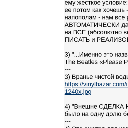
ему жесткое условие
её потом как хочешь 
напополам - нам все 
АВТОМАТИЧЕСКИ дае
на ВСЕ (абсолютно вс
ПИСАТЬ и РЕАЛИЗОВЫВ
3) "...Именно это наз
The Beatles «Please P
---
3) Вранье чистой воды 
https://vinylbazar.c
1240x.jpg
4) "Внешне СДЕЛКА 
было на одну долю б
---