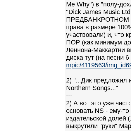
Me Why") в "полу-до
"Dick James Music Ltd
ПРЕДБАНКРОТНОМ сос
права в размере 10
участвовали) и, что 
ПОР (как минимум до 
Леннона-Маккартни 
диска тут (на песни 6 
mpic/4119563/img_id6
2) "...Дик предложи
Northern Songs..."
---
2) А вот это уже чи
основать NS - ему-т
издательской долей 
выкрутили "руки" Ма