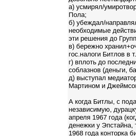
а) усмирял/умиротво
Пола;
б) убеждал/направлял
необходимые действи
эти решения до Групп
в) бережно хранил+о
гос.налоги Битлов в т
г) вплоть до последн
соблазнов (деньги, ба
д) выступал медиато
Мартином и Джеймсом
А когда Битлы, с под
независимую, дурацкую
апреля 1967 года (ког
денежки у Эпстайна, 
1968 года конторка 