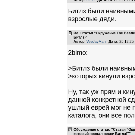
Автор:
bimo
Дата:
24.12.25 19:18
Битлз были наивными
взрослые дяди.
Re: Статья "Окружение The Beatl
Битлз)"
Автор:
VeeJayMan
Дата:
25.12.25
2bimo:
>Битлз были наивным
>которых кинули взр
Ну, так уж прям и ки
данной конкретной сд
ушлый еврей мог не 
каталога, они все по
Обсуждение статьи: "Статья "Окр
который продал песни Битлз)""