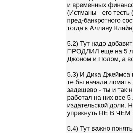
и временных финансо
(Истманы - его тесть
пред-банкротного сос
тогда к Аллану Кляйну
5.2) Тут надо добави
ПРОДЛИЛ еще на 5 лет
Джоном и Полом, а во
5.3) И Дика Джеймса 
те бы начали ломать 
задешево - ты и так на
работал на них все
издательской доли. 
упрекнуть НЕ В ЧЕМ 
5.4) Тут важно понят