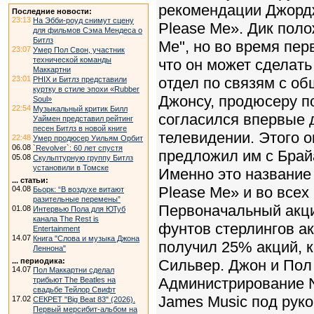
рекомендации Джордж
Последние новости:
23:13
На Эбби-роуд снимут сцену
Please Me». Дик поло
для фильмов Сэма Мендеса о
Битлз
Me", но во время пер
23:07
Умер Пол Свон, участник
технической команды
что он может сделать 
Маккартни
23:01
отдел по связям с о
PHIX и Битлз представили
куртку в стиле эпохи «Rubber
Джонсу, продюсеру по
Soul»
22:54
Музыкальный критик Билл
согласился впервые 
Уаймен представил рейтинг
песен Битлз в новой книге
телевидении. Этого о
22:48
Умер продюсер Уильям Орбит
06.08
`Revolver`: 60 лет спустя
предложил им с Брай
05.08
Скульптурную группу Битлз
установили в Томске
Именно это название 
... статьи:
Please Me» и во все
04.08
Бьорк: “В воздухе витают
разительные перемены”
Первоначальный акци
01.08
Интервью Пола для ЮТуб
канала The Rest is
фунтов стерлингов а
Entertainment
14.07
Книга "Слова и музыка Джона
получил 25% акций, к
Леннона"
... периодика:
Сильвер. Джон и Пол
14.07
Пол Маккартни сделал
Администрирование N
трибьют The Beatles на
свадьбе Тейлор Свифт
James Music под рук
17.02
СЕКРЕТ "Big Beat 83" (2026).
Первый мерсибит-альбом на