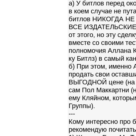
а) У битлов перед о
в коем случае не пут
битлов НИКОГДА НЕ
ВСЕ ИЗДАТЕЛЬСКИЕ п
от этого, но эту сд
вместе со своими те
полномочия Аллана К
ку Битлз) в самый кан
б) При этом, именн
продать свои остав
ВЫГОДНОЙ цене (на т
сам Пол Маккартни (
ему Кляйном, которы
Группы).
---
Кому интересно про 
рекомендую почитать