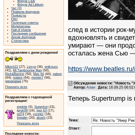
Форум Club
Форум Ad Libitum
Чат (0)
Правила форумов
Подкасты
FAQ
Полезные советы
Модераторы
след в истории рок-
Hall of shame
Последние сообщения
вдохновлять и свидет
Архив форумов
Статистика
умирают — они продо
осталась жена Сью —
Поздравляем с днем рождения!
Mikich22
(27),
Lesya
(36),
gniknuss
https://www.beatles.
(41),
Mr.Tambourine Man
(50),
Rick&Backer
(50),
Max 66
(60),
nabon
(64),
nolans
(64),
monter7
(66),
ganapataja
(75)
Обсуждение новости: "Новость "
Показать всех
Автор:
Алан
Дата:
16.09.25 06:0
Теперь Supertrump is r
Поздравляем с годовщиной
регистрации!
egoktis
(5),
Superkot
(15),
igrok99
(16),
Igor 63
(17),
od74
(18),
уоллес
(18),
Impaler
(20),
akash
(23)
Тема:
Показать всех
Ответ:
Последние новости: