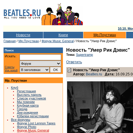
10.10. Мо
Новости
Книги
Мр.Поустман
Главная
/
Мр.Поустман
/
Форум Music General
/ Новость "Умер Рик Дэвис"
Новость "Умер Рик Дэвис"
Поиск
Тема:
Supertramp
Искать:
Ответить
Советы
Новость "Умер Рик Дэвис"
Vox populi
Автор:
Beatles.ru
Дата:
16.09.25 0
Мр. Поустман
Клуб
Регистрация
Выслать пароль
Список участников
Мы помним
Клубная карта
Города
Дни рождения
Юбилеи регистрации
Все форумы
Форум Lost Lennon Tapes
Форум Photo
Форум Music General