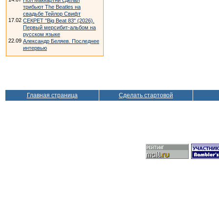
Пол Маккартни сделал
трибьют The Beatles на
свадьбе Тейлор Свифт
17.02
СЕКРЕТ "Big Beat 83" (2026).
Первый мерсибит-альбом на
русском языке
22.09
Александр Беляев. Последнее
интервью
Главная страница
Сделать стартовой