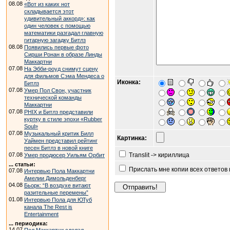
08.08
«Вот из каких нот
складывается этот
удивительный аккорд»: как
один человек с помощью
математики разгадал главную
гитарную загадку Битлз
08.08
Появились первые фото
Сирши Ронан в образе Линды
Маккартни
07.08
На Эбби-роуд снимут сцену
для фильмов Сэма Мендеса о
Иконка:
Битлз
07.08
Умер Пол Свон, участник
технической команды
Маккартни
07.08
PHIX и Битлз представили
куртку в стиле эпохи «Rubber
Soul»
07.08
Музыкальный критик Билл
Картинка:
Уаймен представил рейтинг
песен Битлз в новой книге
07.08
Translit -> кириллица
Умер продюсер Уильям Орбит
... статьи:
Прислать мне копии всех ответов
07.08
Интервью Пола Маккартни
Амелии Димольденберг
04.08
Бьорк: “В воздухе витают
разительные перемены”
01.08
Интервью Пола для ЮТуб
канала The Rest is
Entertainment
... периодика:
14.07