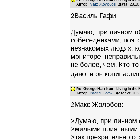
Re: George Harrison - Living in the
Автор:
Макс Жолобов
Дата:
28.10
2Василь Гафи:
Думаю, при личном 
собеседниками, поэто
незнакомых людях, к
мониторе, неправильн
не более, чем. Кто-т
дано, и он копипастит ч
Re: George Harrison - Living in the
Автор:
Василь Гафи
Дата:
28.10.
2Макс Жолобов:
>Думаю, при личном 
>милыми приятными с
>так презрительно о