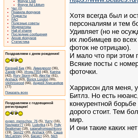
Форум Club
Форум Ad Libitum
Чат (0)
Правила форумов
Хотя всегда был и ос
Подкасты
FAQ
персоналиям и тем б
Полезные советы
Модераторы
Удивляет (но не осу
Hall of shame
Последние сообщения
их любимцев во всех
Архив форумов
Статистика
фоток не отрицаю).
Поздравляем с днем рождения!
И мало что при этом 
Всякие посты с номер
Евгений Бик
(35),
Димедролл
(36),
фоточки.
Zapple
(40),
Игорь7354
(40),
Katrina
(42),
Rory Storm
(43),
AlexYar
(61),
Arshack
(63),
Borick London
(65),
stjohnswood
(66),
Андрей Хрисанфов
Харрисон для меня, у
(77)
Показать всех
Битлз. Но есть нюанс
конкурентной борьбе
Поздравляем с годовщиной
регистрации!
дорого стоит. Тем бо
мир.
evgen_menschov_76
(5),
Yurry
(16),
Navigator77
(16),
Ludo4ka
(17),
Polly
И они такие каких нет
Beatloman
(18),
satanafrompashkovo
(19),
Sion22
(20),
Arshack
(20),
Саша
McCartney
(22),
Басист
(22),
Nich