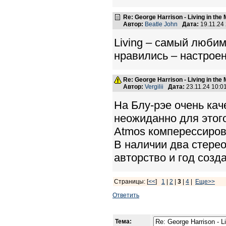
Re: George Harrison - Living in the
Автор:
Beatle John
Дата:
19.11.24
Living – самый люби
нравились – настрое
Re: George Harrison - Living in the
Автор:
Vergilii
Дата:
23.11.24 10:
На Блу-рэе очень кач
неожиданно для этого
Atmos комперессирова
В наличии два стерео
авторство и год созд
Страницы: [
<<
]
1
|
2
|
3
|
4
|
Еще>>
Ответить
Тема: