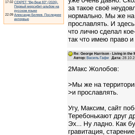
уже очень давно. Ско
17.02
СЕКРЕТ "Big Beat 83" (2026).
за такое своё неудов
Первый мерсибит-альбом на
русском языке
нормально. Мы же на 
22.09
Александр Беляев. Последнее
интервью
прославлять. И здесь
что лично сделал кое
так что имею право и
Re: George Harrison - Living in the
Автор:
Василь Гафи
Дата:
28.10.
2Макс Жолобов:
>Мы же на территории
>и прославлять.
Угу, Максим, сайт по
Теребонькают друг др
Эх... Ну ладно. Как б
гравитация, старение 