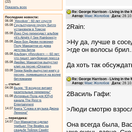
(22)
Показать всех
Re: George Harrison - Living in the
Автор:
Макс Жолобов
Дата:
28.10
Последние новости:
06.08
`Revolver`: 60 лет спустя
05.08
2Rain:
Скульптурную группу Битлз
установили в Томске
05.08
Йоко Оно переиздаст альбом
«It’s Alright (I See Rainbows)»
>Ну да, лучше в сосе
05.08
Джон Бон Джови позвонил
Полу Маккартни из дома
>где он волосы брил.
детства битла
05.08
Альбому «Revolver» — 60 лет:
что пишет зарубежная пресса
05.08
Джеймс Маккартни выпустил
Да хоть так обсуждать
клип на песню «Dreams»
03.08
Терри Крейн выпустил книгу о
песнях, появившихся на волне
битломании
Re: George Harrison - Living in the
Автор:
Макс Жолобов
Дата:
28.10
... статьи:
04.08
Бьорк: “В воздухе витают
разительные перемены”
2Василь Гафи:
01.08
Интервью Пола для ЮТуб
канала The Rest is
Entertainment
>Люди смотрю взросл
14.07
Книга "Слова и музыка Джона
Леннона"
... периодика:
14.07
Пол Маккартни сделал
Она всегда была, Вас
трибьют The Beatles на
свадьбе Тейлор Свифт