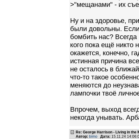
>"мещанами" - их съе
Ну и на здоровье, пр
были довольны. Если 
бомбить нас? Всегда 
кого пока ещё никто 
окажется, конечно, г
истинная причина все
не осталось в ближай
что-то такое особенн
меняются до неузнава
лампочки твоё личное
Впрочем, выход всегд
некогда унывать. Арб
Re: George Harrison - Living in the
Автор:
bimo
Дата:
15.11.24 14:06