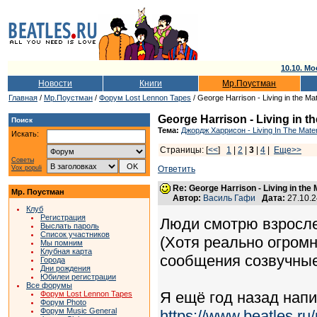
10.10. Мо
Новости
Книги
Мр.Поустман
Главная
/
Мр.Поустман
/
Форум Lost Lennon Tapes
/ George Harrison - Living in the Ma
George Harrison - Living in th
Поиск
Тема:
Джордж Харрисон - Living In The Mater
Искать:
Страницы: [
<<
]
1
|
2
|
3
|
4
|
Еще>>
Советы
Vox populi
Ответить
Re: George Harrison - Living in the
Мр. Поустман
Автор:
Василь Гафи
Дата:
27.10.
Клуб
Регистрация
Люди смотрю взросле
Выслать пароль
Список участников
(Хотя реально огромн
Мы помним
Клубная карта
сообщения созвучные
Города
Дни рождения
Юбилеи регистрации
Все форумы
Я ещё год назад напис
Форум Lost Lennon Tapes
Форум Photo
Форум Music General
https://www.beatles.