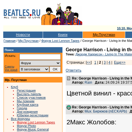
10.10. Мо
Новости
Книги
Мр.Поустман
Главная
/
Мр.Поустман
/
Форум Lost Lennon Tapes
/ George Harrison - Living in the Ma
George Harrison - Living in th
Поиск
Тема:
Джордж Харрисон - Living In The Mater
Искать:
Страницы: [
<<
]
1
|
2
|
3
|
4
|
Еще>>
Советы
Vox populi
Ответить
Re: George Harrison - Living in the
Мр. Поустман
Автор:
Rain
Дата:
24.09.24 19:37
Клуб
Регистрация
Цветной винил - красо
Выслать пароль
Список участников
Мы помним
Клубная карта
Re: George Harrison - Living in the
Города
Автор:
Mux. Бирюков (nECKAPb)
Д
Дни рождения
Юбилеи регистрации
Все форумы
2Макс Жолобов:
Форум Lost Lennon Tapes
Форум Photo
Форум Music General