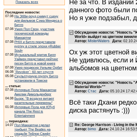
Не за что. В издании 
Показать всех
данного фото были по
Последние новости:
07.08
Но я уже подзабыл, 
На Эбби-роуд снимут сцену
для фильмов Сэма Мендеса о
Битлз
07.08
Умер Пол Свон, участник
Обсуждение новости: "Новость "Юб
технической команды
World» выйдет на цветном виниле
Маккартни
Автор:
MisterWaters
Дата:
02.10.2
07.08
PHIX и Битлз представили
куртку в стиле эпохи «Rubber
Ох уж этот цветной ви
Soul»
07.08
Музыкальный критик Билл
Не удивлюсь, если и
Уаймен представил рейтинг
песен Битлз в новой книге
альбомов на цветном
07.08
Умер продюсер Уильям Орбит
06.08
`Revolver`: 60 лет спустя
05.08
Скульптурную группу Битлз
установили в Томске
Обсуждение новости: "Новость "А
... статьи:
Material World»""
07.08
Интервью Пола Маккартни
Автор:
Стас
Дата:
05.10.24 17:4
Амелии Димольденберг
04.08
Бьорк: “В воздухе витают
Всё таки Дхани редко
разительные перемены”
01.08
Интервью Пола для ЮТуб
диска растянуть :)))
канала The Rest is
Entertainment
... периодика:
Re: George Harrison - Living in the
14.07
Пол Маккартни сделал
Автор:
bimo
Дата:
24.10.24 16:53
трибьют The Beatles на
свадьбе Тейлор Свифт