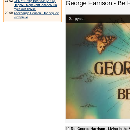
17.02
СЕКРЕТ "Big Beat 83" (2026).
George Harrison - Be H
Первый мерсибит-альбом на
русском языке
22.09
Александр Беляев. Последнее
интервью
Загрузка...
Re: George Harrison - Living in the