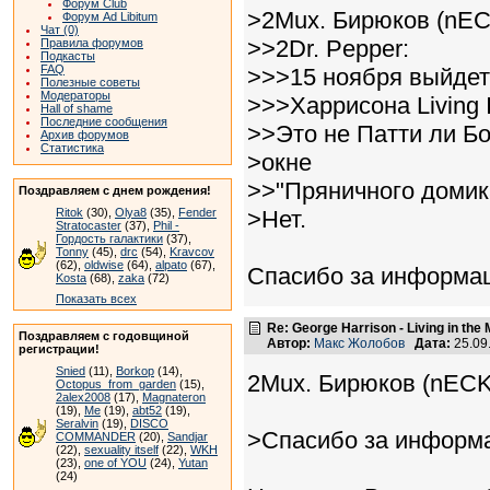
Форум Club
>2Mux. Бирюков (nE
Форум Ad Libitum
Чат (0)
>>2Dr. Pepper:
Правила форумов
Подкасты
FAQ
>>>15 ноября выйде
Полезные советы
Модераторы
>>>Харрисона Living I
Hall of shame
Последние сообщения
>>Это не Патти ли Б
Архив форумов
Статистика
>окне
>>"Пряничного домика
Поздравляем с днем рождения!
Ritok
(30),
Olya8
(35),
Fender
>Нет.
Stratocaster
(37),
Phil -
Гордость галактики
(37),
Tonny
(45),
drc
(54),
Kravcov
(62),
oldwise
(64),
alpato
(67),
Спасибо за информа
Kosta
(68),
zaka
(72)
Показать всех
Re: George Harrison - Living in the
Поздравляем с годовщиной
Автор:
Макс Жолобов
Дата:
25.09
регистрации!
Snied
(11),
Borkop
(14),
2Mux. Бирюков (nECK
Octopus_from_garden
(15),
2alex2008
(17),
Magnateron
(19),
Me
(19),
abt52
(19),
Seralvin
(19),
DISCO
>Спасибо за информ
COMMANDER
(20),
Sandjar
(22),
sexuality itself
(22),
WKH
(23),
one of YOU
(24),
Yutan
(24)