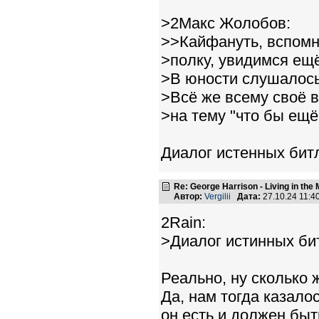
>2Макс Жолобов:
>>Кайфануть, вспомни
>полку, увидимся ещё
>В юности слушалось,
>Всё же всему своё 
>на тему "что бы ещё 
Диалог истенных бит
Re: George Harrison - Living in the
Автор:
Vergilii
Дата:
27.10.24 11:
2Rain:
>Диалог истинных би
Реально, ну сколько 
Да, нам тогда казалос
он есть и должен быт