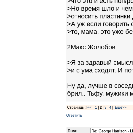
>что это и есть поп/р
>Но время шло и чем
>относить пластинки
>А уж если говорить 
>то, мама, это уже бе
2Макс Жолобов:
>Я за здравый смысл
>и с ума сходят. И п
Ну да, лучше в сосед
брил.. Тьфу, мужики 
Страницы: [
<<
]
1
|
2
|
3
|
4
|
Еще>>
Ответить
Тема: