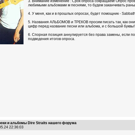
3. Внимание изменение : Срок опроса сокращаем! Опрос пров
любимыми альбомами м песнями, то будем заканчивать рань
4. У меня, как и в прошлых опросах, будет помощник - Sabbat
5. Названия АЛЬБОМОВ и ТРЕКОВ просим писать так, как они 
цифр перед название песни или альбома, и с большой буквы!
6. Спорная позиция аннулируется без права замены, если п
подведения итогов опроса.
еки и альбомы Dire Straits нашего форума
05.24 22:36:03