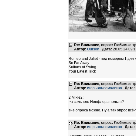
Re: Внимание, опрос: Любимые тр
Автор:
Ourson
Дата:
28.05.24 09:
Romeo and Juliet - под номером 1 для
So Far Away
Sultans of Swing
Your Latest Trick
Re: Внимание, опрос: Любимые тр
Автор:
игорь комсомоленко
Дата:
2 Mikle2:
>а сольного Нопфлера нельзя?
вне опроса можно. Ну а так опрос всё-та
Re: Внимание, опрос: Любимые тр
Автор:
игорь комсомоленко
Дата: