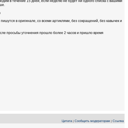
одим в течение 15 дней, если неделю не будет ни одного списка с вашими
ше.
h
пишутся в оригинале, со всеми артиклями, без сокращений, без кавычек и
осле просьбы уточнения прошло более 2 часов и пришло время
Цитата
Сообщить модераторам
Ссылка
|
|