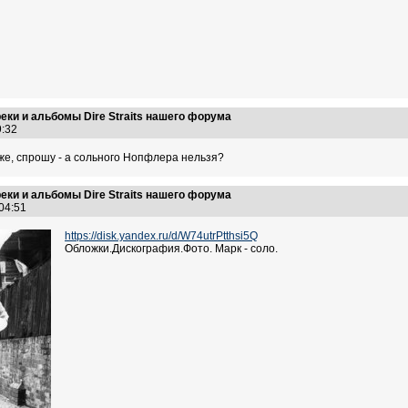
еки и альбомы Dire Straits нашего форума
49:32
 же, спрошу - а сольного Нопфлера нельзя?
еки и альбомы Dire Straits нашего форума
:04:51
https://disk.yandex.ru/d/W74utrPtthsi5Q
Обложки.Дискография.Фото. Марк - соло.