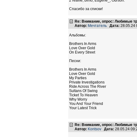
2 realife, bimo, Eugene_, Ourson:
Спасибо за списки!
Re: Внимание, опрос: Любимые тр
Автор:
Мечтатель
Дата:
28.05.24
Альбомы:
Brothers In Arms
Love Over Gold
On Every Street
Песни:
Brothers In Arms
Love Over Gold
My Parties
Private Investigations
Ride Across The River
Sultans Of Swing
Ticket To Heaven
Why Worry
You And Your Friend
Your Latest Trick
Re: Внимание, опрос: Любимые тр
Автор:
Kontsov
Дата:
28.05.24 09