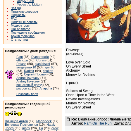
Форум Club
Форум Ad Libitum
Чат (0)
Правила форумов
Подкасты
FAQ
Полезные советы
Модераторы
Hall of shame
Последние сообщения
Архив форумов
Статистика
Пример:
Поздравляем с днем рождения!
(альбомы)
Fam
(35),
Dianaroselle
(42),
ethnoza
(45),
Corvin
(51),
Love over Gold
Roland
(56),
alanfairwell
(57),
On Every Street
sergeymax10
(58),
Igor 63
Alchemy
(63),
Radmir
(64),
zhukoff
(67),
Сергей Пронин
(68),
Money for Nothing
Andrei Tsvetaev
(71),
AndreyTsvetaev
(71),
(треки):
пошаговый дрозд
(72),
россомах
(72),
Anapcha
(74)
Sultans of Swing
Показать всех
Once Upon a Time In the West
Private Investigations
Money for Nothing
Поздравляем с годовщиной
On Every Street
регистрации!
Re: Внимание, опрос: Любимые тр
Хлынцов Антон
(17),
Macisback
(17),
Автор:
Ram On The Run
Дата:
27.
Вячеслав Протопопов
(19),
Nataly
Jones
(19),
marbl
(20),
Tia
(20),
crow