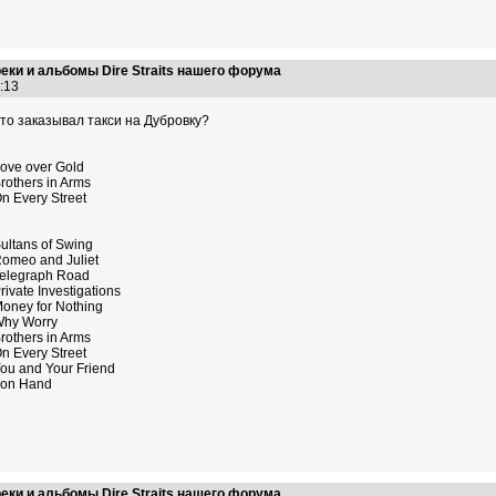
еки и альбомы Dire Straits нашего форума
5:13
то заказывал такси на Дубровку?
ove over Gold
rothers in Arms
n Every Street
ultans of Swing
omeo and Juliet
elegraph Road
rivate Investigations
oney for Nothing
hy Worry
rothers in Arms
n Every Street
ou and Your Friend
ron Hand
еки и альбомы Dire Straits нашего форума