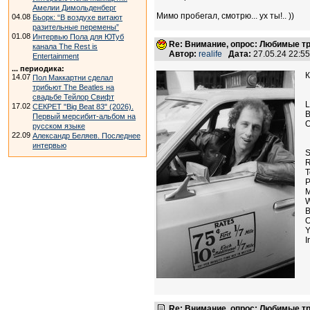
Амелии Димольденберг
Мимо пробегал, смотрю... ух ты!.. ))
04.08
Бьорк: “В воздухе витают
разительные перемены”
01.08
Интервью Пола для ЮТуб
Re: Внимание, опрос: Любимые тр
канала The Rest is
Автор:
realife
Дата:
27.05.24 22:5
Entertainment
... периодика:
К
14.07
Пол Маккартни сделал
трибьют The Beatles на
свадьбе Тейлор Свифт
L
17.02
СЕКРЕТ "Big Beat 83" (2026).
B
Первый мерсибит-альбом на
O
русском языке
22.09
Александр Беляев. Последнее
интервью
S
R
T
P
M
W
B
O
Y
I
Re: Внимание, опрос: Любимые тр