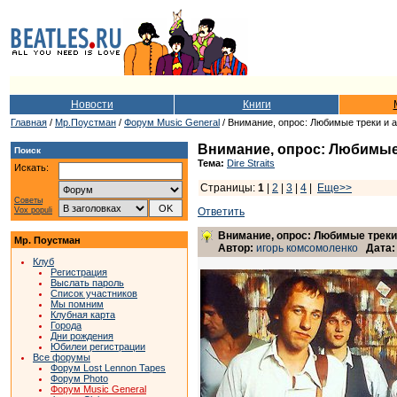
Новости
Книги
Главная
/
Мр.Поустман
/
Форум Music General
/ Внимание, опрос: Любимые треки и а
Внимание, опрос: Любимые 
Поиск
Тема:
Dire Straits
Искать:
Страницы:
1
|
2
|
3
|
4
|
Еще>>
Советы
Vox populi
Ответить
Внимание, опрос: Любимые треки 
Мр. Поустман
Автор:
игорь комсомоленко
Дата:
Клуб
Регистрация
Выслать пароль
Список участников
Мы помним
Клубная карта
Города
Дни рождения
Юбилеи регистрации
Все форумы
Форум Lost Lennon Tapes
Форум Photo
Форум Music General