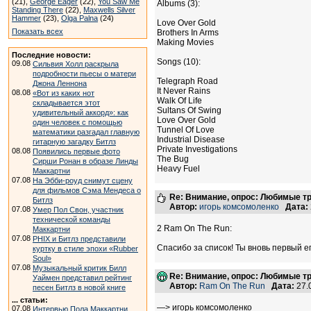
(21),
George Eager
(22),
You Saw Me
Albums (3):
Standing There
(22),
Maxwells Silver
Hammer
(23),
Olga Palna
(24)
Love Over Gold
Показать всех
Brothers In Arms
Making Movies
Последние новости:
Songs (10):
09.08
Сильвия Холл раскрыла
подробности пьесы о матери
Telegraph Road
Джона Леннона
It Never Rains
08.08
«Вот из каких нот
Walk Of Life
складывается этот
Sultans Of Swing
удивительный аккорд»: как
Love Over Gold
один человек с помощью
Tunnel Of Love
математики разгадал главную
Industrial Disease
гитарную загадку Битлз
Private Investigations
08.08
Появились первые фото
The Bug
Сирши Ронан в образе Линды
Heavy Fuel
Маккартни
07.08
На Эбби-роуд снимут сцену
для фильмов Сэма Мендеса о
Re: Внимание, опрос: Любимые тр
Битлз
Автор:
игорь комсомоленко
Дата:
07.08
Умер Пол Свон, участник
технической команды
2 Ram On The Run:
Маккартни
07.08
PHIX и Битлз представили
Спасибо за список! Ты вновь первый е
куртку в стиле эпохи «Rubber
Soul»
07.08
Музыкальный критик Билл
Re: Внимание, опрос: Любимые тр
Уаймен представил рейтинг
Автор:
Ram On The Run
Дата:
27.
песен Битлз в новой книге
... статьи:
—> игорь комсомоленко
07.08
Интервью Пола Маккартни