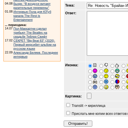
04.08
Бьорк: “В воздухе витают
Тема:
разительные перемены”
01.08
Интервью Пола для ЮТуб
Ответ:
канала The Rest is
Entertainment
... периодика:
14.07
Пол Маккартни сделал
трибьют The Beatles на
свадьбе Тейлор Свифт
17.02
СЕКРЕТ "Big Beat 83" (2026).
Первый мерсибит-альбом на
русском языке
22.09
Александр Беляев. Последнее
интервью
Иконка:
Картинка:
Translit -> кириллица
Прислать мне копии всех ответов