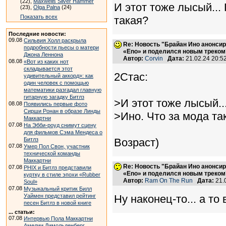
(22),
Maxwells Silver Hammer
И этот тоже лысый...
(23),
Olga Palna
(24)
Показать всех
такая?
Последние новости:
09.08
Сильвия Холл раскрыла
Re: Новость "Брайан Ино анонси
подробности пьесы о матери
«Eno» и поделился новым треком
Джона Леннона
Автор:
Corvin
Дата:
21.02.24 20:
08.08
«Вот из каких нот
складывается этот
2Стас:
удивительный аккорд»: как
один человек с помощью
математики разгадал главную
гитарную загадку Битлз
>И этот тоже лысый..
08.08
Появились первые фото
Сирши Ронан в образе Линды
>Ино. Что за мода та
Маккартни
07.08
На Эбби-роуд снимут сцену
для фильмов Сэма Мендеса о
Битлз
Возраст)
07.08
Умер Пол Свон, участник
технической команды
Маккартни
Re: Новость "Брайан Ино анонси
07.08
PHIX и Битлз представили
«Eno» и поделился новым треком
куртку в стиле эпохи «Rubber
Автор:
Ram On The Run
Дата:
21.
Soul»
07.08
Музыкальный критик Билл
Уаймен представил рейтинг
Ну наконец-то... а то
песен Битлз в новой книге
... статьи:
07.08
Интервью Пола Маккартни
Амелии Димольденберг