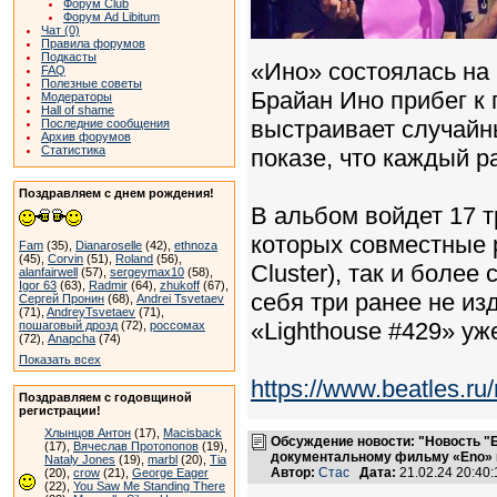
Форум Club
Форум Ad Libitum
Чат (0)
Правила форумов
Подкасты
«Ино» состоялась на 
FAQ
Полезные советы
Брайан Ино прибег к 
Модераторы
Hall of shame
выстраивает случайн
Последние сообщения
Архив форумов
Статистика
показе, что каждый р
Поздравляем с днем рождения!
В альбом войдет 17 т
которых совместные 
Fam
(35),
Dianaroselle
(42),
ethnoza
(45),
Corvin
(51),
Roland
(56),
Cluster), так и боле
alanfairwell
(57),
sergeymax10
(58),
Igor 63
(63),
Radmir
(64),
zhukoff
(67),
себя три ранее не из
Сергей Пронин
(68),
Andrei Tsvetaev
(71),
AndreyTsvetaev
(71),
«Lighthouse #429» у
пошаговый дрозд
(72),
россомах
(72),
Anapcha
(74)
Показать всех
https://www.beatles.
Поздравляем с годовщиной
регистрации!
Хлынцов Антон
(17),
Macisback
Обсуждение новости: "Новость "
(17),
Вячеслав Протопопов
(19),
документальному фильму «Eno» 
Nataly Jones
(19),
marbl
(20),
Tia
Автор:
Стас
Дата:
21.02.24 20:4
(20),
crow
(21),
George Eager
(22),
You Saw Me Standing There