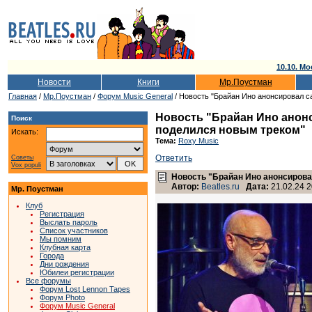
10.10. Мо
Новости
Книги
Мр.Поустман
Главная
/
Мр.Поустман
/
Форум Music General
/ Новость "Брайан Ино анонсировал с
Новость "Брайан Ино анон
Поиск
поделился новым треком"
Искать:
Тема:
Roxy Music
Ответить
Советы
Vox populi
Новость "Брайан Ино анонсиров
Автор:
Beatles.ru
Дата:
21.02.24 2
Мр. Поустман
Клуб
Регистрация
Выслать пароль
Список участников
Мы помним
Клубная карта
Города
Дни рождения
Юбилеи регистрации
Все форумы
Форум Lost Lennon Tapes
Форум Photo
Форум Music General