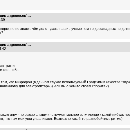
ик а дровосек"....
8:39
ворю, но не знаю в чём дело - даже наши лучшие чем-то до западных не дотяг
я?
ик а дровосек"....
54:42
как грится
е кого либо
в том, что микрофон (в данном случае используемый Градским в качестве "зв
наченному для электрогитары)) Или вы о чем-то своем спорите?)
 такую игру - по радио слышу инструментальное вступление к какой-нибудь не
ю, что там мои уши улавливают. Возможно какой-то разнобойчик в ритме)