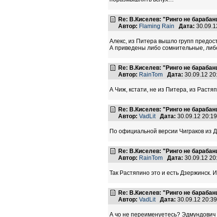
Re: В.Киселев: "Ринго не барабанщ
Автор:
Flaming Rain
Дата:
30.09.1
Алекс, из Питера вышло групп предост
А приведены либо сомнительные, либ
Re: В.Киселев: "Ринго не барабанщ
Автор:
RainTom
Дата:
30.09.12 2
А Чиж, кстати, не из Питера, из Растяп
Re: В.Киселев: "Ринго не барабанщ
Автор:
VadLit
Дата:
30.09.12 20:1
По официальной версии Чиграков из Дз
Re: В.Киселев: "Ринго не барабанщ
Автор:
RainTom
Дата:
30.09.12 2
Так Растяпино это и есть Дзержинск. 
Re: В.Киселев: "Ринго не барабанщ
Автор:
VadLit
Дата:
30.09.12 20:3
А чо не переименуетесь? Эдмундович