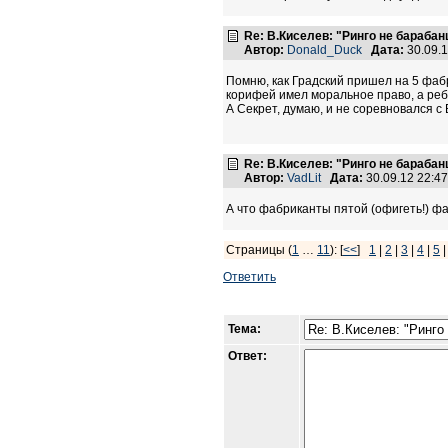
Re: В.Киселев: "Ринго не барабанщ
Автор:
Donald_Duck
Дата:
30.09.
Помню, как Градский пришел на 5 фабр
корифей имел моральное право, а ре
А Секрет, думаю, и не соревновался с 
Re: В.Киселев: "Ринго не барабанщ
Автор:
VadLit
Дата:
30.09.12 22:4
А что фабриканты пятой (офигеть!) фа
Страницы (
1
…
11
): [
<<
]
1
|
2
|
3
|
4
|
5
Ответить
Тема:
Ответ: