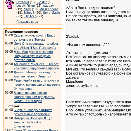
Наталия
(18),
Baster
(18),
Lovely Ringo
(18),
saysay
>А что Вас так здесь задело?
(19),
Salty
(19),
MissLennona
Ничего,я чутка знаю,как проводятся кон
(19),
MiheyS
(20),
Sexy_Sadie
Не все так просто,как вы описали,но ка
(21),
TheTech
(21)
считайте так как вам удобно))))
Показать всех
Последние новости:
05.08
Скульптурную группу Битлз
2VadLit:
установили в Томске
05.08
Йоко Оно переиздаст альбом
>Фигли там оценивать???
«It’s Alright (I See Rainbows)»
05.08
Джон Бон Джови позвонил
Это вы верно подметили...
Полу Маккартни из дома
Вся "оценка" по любому в итоге вылье
детства битла
Кто больше заработал и кому что бол
05.08
Альбому «Revolver» — 60 лет:
А иные аспекты "оценки" -вряд ли год
что пишет зарубежная пресса
Музыка что Религия,каждый верит/слуш
05.08
Джеймс Маккартни выпустил
Все остальное от лукавого на фоне к
клип на песню «Dreams»
Джинсы
03.08
Терри Крейн выпустил книгу о
Мальборо
песнях, появившихся на волне
золотые зубы и.т.д...
битломании
03.08
Вышел справочник по
-------------------------------------------------------
коллекционным предметам
Битлз 1960-х годов
Если весь мир гадает откуда взята доля
"Миру" желательно бы было послушать
... статьи:
04.08
Бьорк: “В воздухе витают
Про более успешных барабанщиков,в
разительные перемены”
А то уж "мир" тот,больно напоминает
01.08
Интервью Пола для ЮТуб
канала The Rest is
Entertainment
14.07
Книга "Слова и музыка Джона