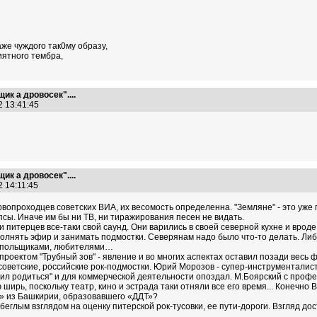
же чуждого так0му образу,
иятного тембра,
ик а дровосек"....
2 13:41:45
ик а дровосек"....
2 14:11:45
рвопроходцев советских ВИА, их весомость определенна. "Земляне" - это уж
сы. Иначе им бы ни ТВ, ни тиражирования песен не видать.
 и питерцев все-таки свой саунд. Они варились в своей северной кухне и врод
нять эфир и занимать подмостки. Северянам надо было что-то делать. Либо о
одпольщиками, любителями…
проектом "Трубный зов" - явление и во многих аспектах оставил позади весь
советские, российские рок-подмостки. Юрий Морозов - супер-инструменталист
л родиться" и для коммерческой деятельности опоздал. М.Боярский с профе
ю ширь, поскольку театр, кино и эстрада таки отняли все его время... Конечно
а» из Башкирии, образовавшего «ДДТ»?
беглым взглядом на оценку питерской рок-тусовки, ее пути-дороги. Взгляд до