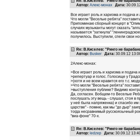
Re: В.Киселев: "Ринго не барабанщ
Автор:
Алекс-монах
Дата:
30.09.1
Все играет роль и харизма и подача и 
Что могли "Веселые ребята" поставит
Припоминаю сборный концерт в "Олимпи
случаях музыканты могут сказать "аппа
называется "заткнула" "ленинградское
получилось. Выступили, спели свои ном
Re: В.Киселев: "Ринго не барабанщ
Автор:
Busker
Дата:
30.09.12 13:
2Алекс-монах:
>Все играет роль и харизма и подача 
>репертуар и голос. Голосище у Градс
>(хотя и не всем нравится его т.с. мод
>Что могли "Веселые ребята" поставит
>выступления публике? Видимо контра
Да, согласен. Вобщем-то Веселые Реб
послушать эту вещь - слушал, стоя в 
у неё была напряженка) и спасибо им з
царстве" - помню, как мы "до дыр" заи
тогда несравнимый русскоязычный рок-
"виа-фоне" 70-х.
Re: В.Киселев: "Ринго не барабанщ
Автор:
ledzep
Дата:
30.09.12 13: