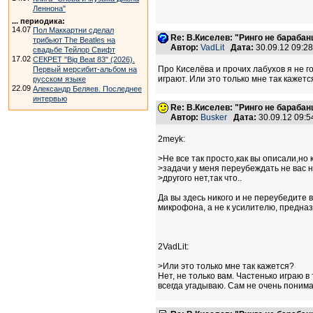
Леннона"
... периодика:
14.07
Пол Маккартни сделал
Re: В.Киселев: "Ринго не барабанщ
трибьют The Beatles на
Автор:
VadLit
Дата:
30.09.12 09:2
свадьбе Тейлор Свифт
17.02
СЕКРЕТ "Big Beat 83" (2026).
Про Киселёва и прочих лабухов я не го
Первый мерсибит-альбом на
играют. Или это только мне так кажетс
русском языке
22.09
Александр Беляев. Последнее
интервью
Re: В.Киселев: "Ринго не барабанщ
Автор:
Busker
Дата:
30.09.12 09:
2meyk:
>Не все так просто,как вы описали,но 
>задачи у меня переубеждать не вас н
>другого нет,так что..
Да вы здесь никого и не переубедите 
микрофона, а не к усилителю, предназ
2VadLit:
>Или это только мне так кажется?
Нет, не только вам. Частенько играю в
всегда угадываю. Сам не очень понима