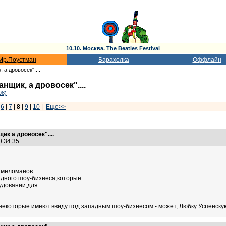
10.10. Москва. The Beatles Festival
Мр.Поустман
Барахолка
Оффлайн
 а дровосек"....
нщик, а дровосек"....
98)
|
6
|
7
|
8
|
9
|
10
|
Еще>>
ик а дровосек"....
20:34:35
х меломанов
адного шоу-бизнеса,которые
рудовании,для
 некоторые имеют ввиду под западным шоу-бизнесом - может, Любку Успенскую