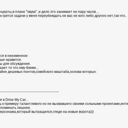
церты,в плане "звука" ,и дело это занимает не пару часов....
к грится задачи у меня переубеждать не вас не кого либо другого нет,так что..
тся в неизменное:
ьше нравится.
ны для обсуждения.
ает то что ему ближе...
райне дешевых понтов,совейского маштаба,основа которых:
----------------------------------------------------
 в Drive My Car...
 к примеру талантливого но не вызвавшего своими сольными проектами,интере
споминать лишнее.
 персонажа,который вытращился,глядя на новые ворота)))