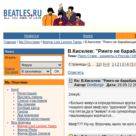
Новости
Книги
Главная
/
Мр.Поустман
/
Форум Lost Lennon Tapes
/ В.Киселев: "Ринго не барабанщик,
В.Киселев: "Ринго не бараба
Поиск
Тема:
Ринго Старр - концерты в России (19
Искать:
Страницы (
1
…
11
): [
<<
]
1
|
2
|
3
|
4
|
5
Советы
Vox populi
Ответить
Re: В.Киселев: "Ринго не барабанщ
Мр. Поустман
Автор:
DimBorgir
Дата:
29.09.12 
Клуб
Регистрация
2meyk:
Выслать пароль
Список участников
>Больно живуч в определенных круга
Мы помним
>нашего края миф,про "дурачков" Зап
Клубная карта
>за пятак,да в "живую" и на суперобо
Города
Дни рождения
>малоимущих корячатся...
Юбилеи регистрации
Все форумы
Миф??? Ну-ну. Впрочем, мало ли кого
Форум Lost Lennon Tapes
Форум Photo
Форум Music General