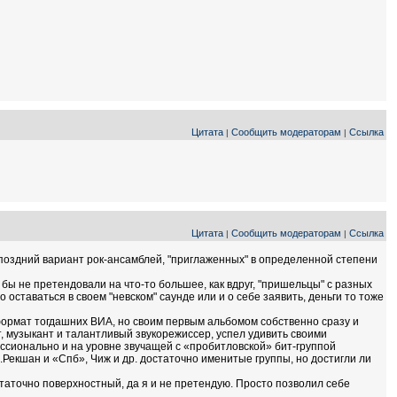
Цитата
Сообщить модераторам
Ссылка
|
|
Цитата
Сообщить модераторам
Ссылка
|
|
е поздний вариант рок-ансамблей, "приглаженных" в определенной степени
е бы не претендовали на что-то большее, как вдруг, "пришельцы" с разных
ставаться в своем "невском" саунде или и о себе заявить, деньги то тоже
 формат тогдашних ВИА, но своим первым альбомом собственно сразу и
, музыкант и талантливый звукорежиссер, успел удивить своими
ссионально и на уровне звучащей с «пробитловской» бит-группой
 В.Рекшан и «Спб», Чиж и др. достаточно именитые группы, но достигли ли
статочно поверхностный, да я и не претендую. Просто позволил себе