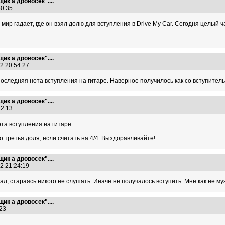
ик а дровосек"....
:50:35
 мир гадает, где он взял долю для вступления в Drive My Car. Сегодня целый 
ик а дровосек"....
12 20:54:27
дпоследняя нота вступления на гитаре. Наверное получилось как со вступител
ик а дровосек"....
:22:13
та вступления на гитаре.
то третья доля, если считать на 4/4. Выздоравливайте!
ик а дровосек"....
12 21:24:19
тал, стараясь никого не слушать. Иначе не получалось вступить. Мне как не 
ик а дровосек"....
5:23