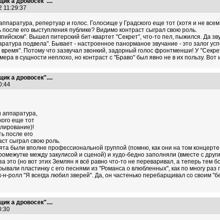
ик а дровосек"....
2 11:29:37
аппаратура, репертуар и голос. Голосище у Градского еще тот (хотя и не всем
ь после его выступления публике? Видимо контраст сыграл свою роль.
йском". Вышел питерский бит-квартет "Секрет", что-то пел, пыжился. Да зву
ратура подвела". Бывает - настроенное панорманое звучание - это залог успех
 время". Потому что зазвучал звонкий, задорный голос фронтменши! У "Секрет
ера в сущности неплохо, но контраст с "Браво" был явно не в их пользу. Вот и
ик а дровосек"....
00:44
и аппаратура,
кого еще тот
улирование)!
ь после его
ст сыграл свою роль.
ята были вполне профессиональной группой (помню, как они на том концерте
промежутке между закулисой и сценой) и худо-бедно заполняли (вместе с дру
а это (но вот этих Землян я всё равно что-то не переваривал, а теперь тем бо
грывали пластинку с его песнями из "Романса о влюбленных", как по многу раз 
н-ролл "Я всегда любил зверей". Да, он частенько перебарщивал со своим "бе
ик а дровосек"....
40:30