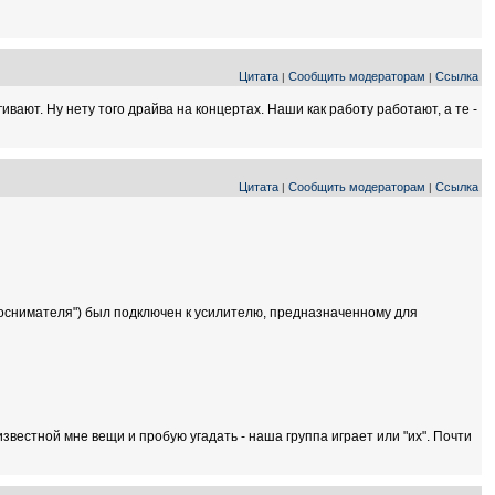
Цитата
Сообщить модераторам
Ссылка
|
|
ивают. Ну нету того драйва на концертах. Наши как работу работают, а те -
Цитата
Сообщить модераторам
Ссылка
|
|
укоснимателя") был подключен к усилителю, предназначенному для
известной мне вещи и пробую угадать - наша группа играет или "их". Почти