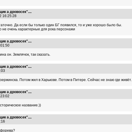
ик а дровосек"....
2 16:25:28
аточно. Да если бы только один БГ появился, то и уже хорошо было бы.
о не очень характерные для рока персонажи
ик а дровосек"....
0:01:50
ина он. Землячок, так сказать.
ик а дровосек"....
9:03
ержинска. Потом жил в Харькове. Потом в Питере. Сейчас не знаю где живёт..
ик а дровосек"....
0:23:02
Историческое название.))
ик а дровосек"....
9:16
 форева?