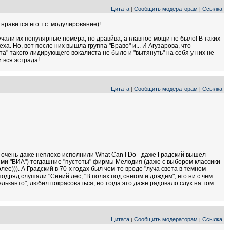
Цитата
Сообщить модераторам
Ссылка
|
|
 нравится его т.с. модулирование)!
чали их популярные номера, но дравйва, а главное мощи не было! В таких
а. Но, вот после них вышла группа "Браво" и... И Агузарова, что
а" такого лидирующего вокалиста не было и "вытянуть" на себя у них не
 вся эстрада!
Цитата
Сообщить модераторам
Ссылка
|
|
 очень даже неплохо исполнили What Can I Do - даже Градский вышел
гими "ВИА") тогдашние "пустоты" фирмы Мелодия (даже с выбором классики
лее))). А Градский в 70-х годах был чем-то вроде "луча света в темном
подряд слушали "Синий лес, "В полях под снегом и дождем", его ни с чем
льканто", любил покрасоваться, но тогда это даже радовало слух на том
Цитата
Сообщить модераторам
Ссылка
|
|