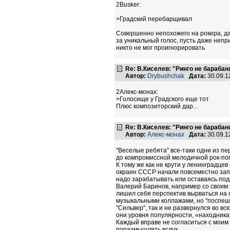
2Busker:
>Градский перебарщивал
Совершенно непохожего на рокера, да
за уникальный голос, пусть даже непр
никто не мог проигнорировать
Re: В.Киселев: "Ринго не барабанщ
Автор:
Drybushchak
Дата:
30.09.1
2Алекс-монах:
>Голосище у Градского еще тот
Плюс композиторский дар...
Re: В.Киселев: "Ринго не барабанщ
Автор:
Алекс-монах
Дата:
30.09.1
"Веселые ребята" все-таки одни из пе
до компромиссной мелодичной рок-поп
К тому же как не крути у ленинградцев
окраин СССР начали повсеместно запол
надо зарабатывать или оставаясь п
Валерий Баринов, например со своим 
лишил себя перспектив вырваться на 
музыкальными коллажами, но "поспеши
"Сильвер", так и не развернулся во вс
они уровня популярности, «находник
Каждый вправе не согласиться с моим 
поразмышлять вслух…