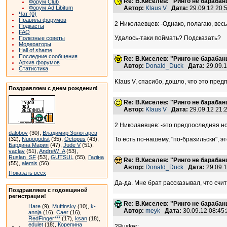
Re: В.Киселев: "Ринго не барабанщ
Форум Club
Форум Ad Libitum
Автор:
Klaus V
Дата:
29.09.12 20
Чат (0)
Правила форумов
2 Николаевцев: -Однако, полагаю, весь
Подкасты
FAQ
Удалось-таки поймать? Подсказать?
Полезные советы
Модераторы
Hall of shame
Последние сообщения
Re: В.Киселев: "Ринго не барабанщ
Архив форумов
Автор:
Donald_Duck
Дата:
29.09.
Статистика
Klaus V, спасибо, дошло, что это пре
Поздравляем с днем рождения!
Re: В.Киселев: "Ринго не барабанщ
Автор:
Klaus V
Дата:
29.09.12 21
2 Николаевцев: -это предпоследняя но
dalobov
(30),
Владимир Золотарёв
(32),
Nupogodist
(35),
Octopus
(43),
То есть по-нашему, "по-бразильски", э
Бардина Мария
(47),
Jude V
(51),
vaclav
(51),
AndreW_A
(53),
Ruslan_SF
(53),
GUTSUL
(55),
Галіна
Re: В.Киселев: "Ринго не барабанщ
(55),
alemis
(56)
Автор:
Donald_Duck
Дата:
29.09.
Показать всех
Да-да. Мне брат рассказывал, что счи
Поздравляем с годовщиной
регистрации!
Re: В.Киселев: "Ринго не барабанщ
Hare
(9),
Muftinsky
(10),
k-
Автор:
meyk
Дата:
30.09.12 08:4
annja
(16),
Caer
(16),
RedFinger***
(17),
ksan
(18),
edulet
(18),
Корепина
2Busker: