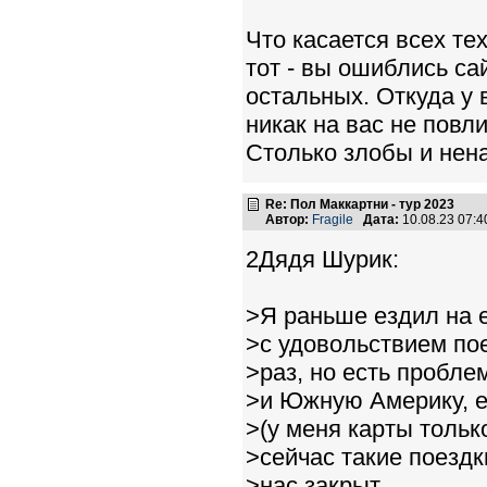
Что касается всех тех
тот - вы ошиблись са
остальных. Откуда у 
никак на вас не повл
Столько злобы и нена
Re: Пол Маккартни - тур 2023
Автор:
Fragile
Дата:
10.08.23 07:
2Дядя Шурик:
>Я раньше ездил на 
>с удовольствием пое
>раз, но есть пробле
>и Южную Америку, е
>(у меня карты тольк
>сейчас такие поездк
>нас закрыт...