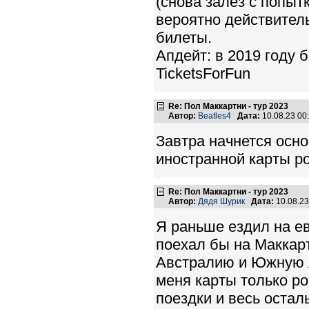
(снова залез с попыт
вероятно действител
билеты.
Апдейт: в 2019 году 
TicketsForFun
Re: Пол Маккартни - тур 2023
Автор:
Beatles4
Дата:
10.08.23 0
Завтра начнется осно
иностранной карты ро
Re: Пол Маккартни - тур 2023
Автор:
Дядя Шурик
Дата:
10.08.2
Я раньше ездил на е
поехал бы на Маккарт
Австралию и Южную А
меня карты только ро
поездки и весь осталь