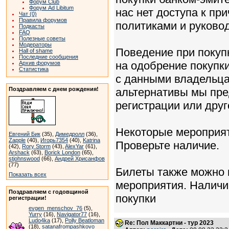
Форум Club
Форум Ad Libitum
нас нет доступа к пр
Чат (0)
Правила форумов
политиками и руково
Подкасты
FAQ
Полезные советы
Модераторы
Поведение при покуп
Hall of shame
Последние сообщения
на одобрение покупк
Архив форумов
Статистика
с данными владельца
Поздравляем с днем рождения!
альтернативы мы пре
регистрации или друг
Некоторые мероприят
Евгений Бик
(35),
Димедролл
(36),
Zapple
(40),
Игорь7354
(40),
Katrina
Проверьте наличие.
(42),
Rory Storm
(43),
AlexYar
(61),
Arshack
(63),
Borick London
(65),
stjohnswood
(66),
Андрей Хрисанфов
(77)
Билеты также можно п
Показать всех
мероприятия. Наличи
Поздравляем с годовщиной
покупки
регистрации!
evgen_menschov_76
(5),
Yurry
(16),
Navigator77
(16),
Ludo4ka
(17),
Polly Beatloman
Re: Пол Маккартни - тур 2023
(18),
satanafrompashkovo