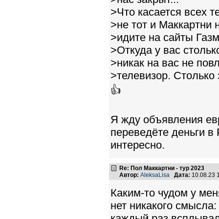
>Что касается всех те
>не тот и Маккартни 
>идите на сайты Газ
>Откуда у вас столь
>никак на вас не пов
>телевизор. Столько 
👍
Я жду объявления евр
переведёте деньги в 
интересно.
Re: Пол Маккартни - тур 2023
Автор:
AleksaLisa
Дата:
10.08.23 
Каким-то чудом у мен
нет никакого смысла:
каждый раз всплывал