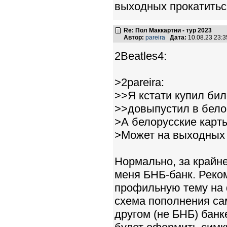
выходных прокатитьс
Re: Пол Маккартни - тур 2023
Автор:
pareira
Дата:
10.08.23 23:
2Beatles4:
>2pareira:
>>Я кстати купил бил
>>довыпустил в бело
>А белорусские карт
>Может на выходных 
Нормально, за крайн
меня БНБ-банк. Реко
профильную тему на ф
схема пополнения са
другом (не БНБ) банк