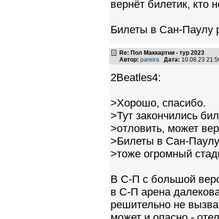
вернёт билетик, кто н
Билеты в Сан-Паулу р
Re: Пол Маккартни - тур 2023
Автор:
pareira
Дата:
10.08.23 21:
2Beatles4:
>Хорошо, спасибо.
>Тут закончились бил
>отловить, может вер
>Билеты в Сан-Паулу 
>тоже огромный стад
В С-П с большой веро
в С-П арена далекова
решительно не вызват
может и опасно - оте