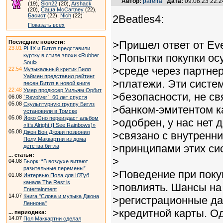
Автор:
pareira
Дата:
09.08.23 22:
(19),
Sion22
(20),
Arshack
(20),
Саша McCartney
(22),
Басист
(22),
Nich
(22)
2Beatles4:
Показать всех
Последние новости:
>Пришел ответ от Eve
23:01
PHIX и Битлз представили
>Попытки покупки о
куртку в стиле эпохи «Rubber
Soul»
>среде через партне
22:54
Музыкальный критик Билл
Уаймен представил рейтинг
>платежи. Эти систе
песен Битлз в новой книге
22:48
Умер продюсер Уильям Орбит
>безопасности, не с
06.08
`Revolver`: 60 лет спустя
05.08
Скульптурную группу Битлз
>банком-эмитентом к
установили в Томске
05.08
Йоко Оно переиздаст альбом
>одобрен, у нас нет д
«It’s Alright (I See Rainbows)»
05.08
Джон Бон Джови позвонил
>связано с внутренн
Полу Маккартни из дома
>принципами этих си
детства битла
... статьи:
>
04.08
Бьорк: “В воздухе витают
разительные перемены”
>Поведение при поку
01.08
Интервью Пола для ЮТуб
канала The Rest is
>повлиять. Шансы на
Entertainment
14.07
Книга "Слова и музыка Джона
>регистрационные д
Леннона"
>кредитной карты. О
... периодика:
14.07
Пол Маккартни сделал