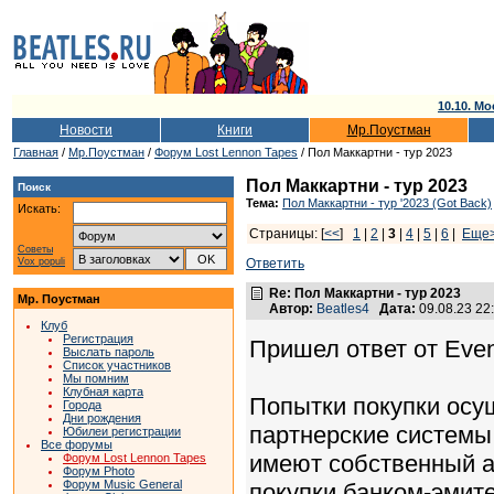
10.10. Мо
Новости
Книги
Мр.Поустман
Главная
/
Мр.Поустман
/
Форум Lost Lennon Tapes
/ Пол Маккартни - тур 2023
Пол Маккартни - тур 2023
Поиск
Тема:
Пол Маккартни - тур '2023 (Got Back)
Искать:
Страницы: [
<<
]
1
|
2
|
3
|
4
|
5
|
6
|
Еще
Советы
Vox populi
Ответить
Re: Пол Маккартни - тур 2023
Мр. Поустман
Автор:
Beatles4
Дата:
09.08.23 2
Клуб
Регистрация
Пришел ответ от Even
Выслать пароль
Список участников
Мы помним
Клубная карта
Попытки покупки осу
Города
Дни рождения
партнерские системы
Юбилеи регистрации
Все форумы
имеют собственный а
Форум Lost Lennon Tapes
Форум Photo
Форум Music General
покупки банком-эмит