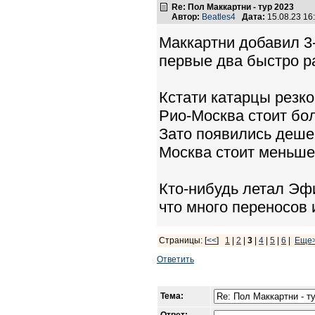
Re: Пол Маккартни - тур 2023
Автор:
Beatles4
Дата:
15.08.23 1
Маккартни добавил 3-
первые два быстро р
Кстати катарцы резк
Рио-Москва стоит бо
Зато появились деше
Москва стоит меньше 
Кто-нибудь летал Эф
что много переносов 
Страницы: [
<<
]
1
|
2
|
3
|
4
|
5
|
6
|
Еще
Ответить
Тема: