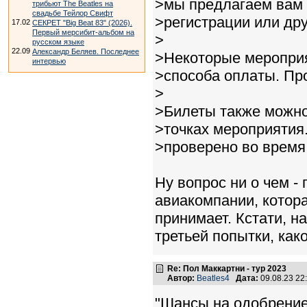
>мы предлагаем вам 
трибьют The Beatles на
свадьбе Тейлор Свифт
>регистрации или дру
17.02
СЕКРЕТ "Big Beat 83" (2026).
Первый мерсибит-альбом на
>
русском языке
22.09
Александр Беляев. Последнее
>Некоторые мероприя
интервью
>способа оплаты. Пр
>
>Билеты также можно
>точках мероприятия
>проверено во время
Ну вопрос ни о чем -
авиакомпании, котора
принимает. Кстати, на
третьей попытки, как
Re: Пол Маккартни - тур 2023
Автор:
Beatles4
Дата:
09.08.23 2
"Шансы на одобрение