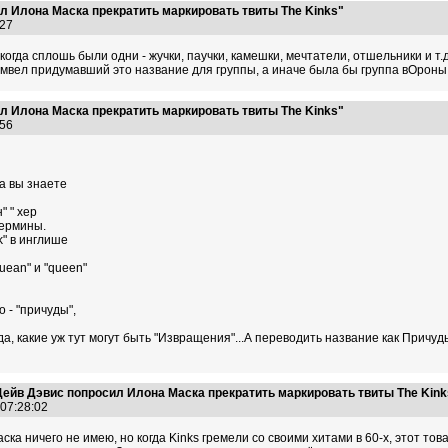
л Илона Маска прекратить маркировать твиты The Kinks"
7:27
 когда сплошь были одни - жучки, паучки, камешки, мечтатели, отшельники и 
Грэмвел придумавший это название для группы, а иначе была бы группа вОрон
л Илона Маска прекратить маркировать твиты The Kinks"
1:56
да вы знаете
" " хер
термины.
ck" в инглише
uean" и "queen"
 - "причуды",
гда, какие уж тут могут быть "Извращения"...А переводить название как Причу
ейв Дэвис попросил Илона Маска прекратить маркировать твиты The Kink
 07:28:02
ска ничего не имею, но когда Kinks гремели со своими хитами в 60-х, этот тов