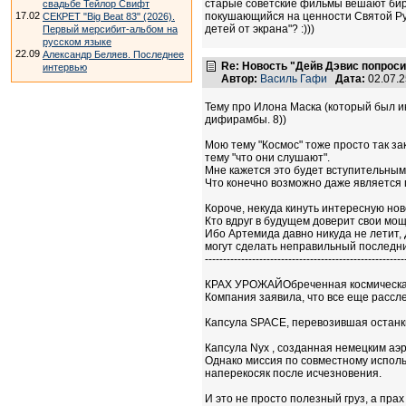
старые советские фильмы вешают бирк
свадьбе Тейлор Свифт
17.02
покушающийся на ценности Святой Руси
СЕКРЕТ "Big Beat 83" (2026).
детей от экрана"? :)))
Первый мерсибит-альбом на
русском языке
22.09
Александр Беляев. Последнее
Re: Новость "Дейв Дэвис попроси
интервью
Автор:
Василь Гафи
Дата:
02.07.
Тему про Илона Маска (который был ик
дифирамбы. 8))
Мою тему "Космос" тоже просто так з
тему "что они слушают".
Мне кажется это будет вступительным 
Что конечно возможно даже является 
Короче, некуда кинуть интересную нов
Кто вдруг в будущем доверит свои мощ
Ибо Артемида давно никуда не летит,
могут сделать неправильный последн
-------------------------------------------------------
КРАХ УРОЖАЙОбреченная космическая 
Компания заявила, что все еще рассл
Капсула SPACE, перевозившая останки
Капсула Nyx , созданная немецким аэ
Однако миссия по совместному исполь
наперекосяк после исчезновения.
И это не просто полезный груз, а пра