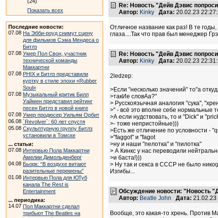
(24)
Re: Новость "Дейв Дэвис попроси
Показать всех
Автор:
Kinky
Дата:
20.02.23 22:2
Последние новости:
Отличное название как раз! В те годы,
07.08
На Эбби-роуд снимут сцену
глаза....Так что прав был менеджер 
для фильмов Сэма Мендеса о
Битлз
07.08
Умер Пол Свон, участник
Re: Новость "Дейв Дэвис попроси
технической команды
Автор:
Kinky
Дата:
20.02.23 22:3
Маккартни
07.08
PHIX и Битлз представили
2ledzep:
куртку в стиле эпохи «Rubber
Soul»
>Если "несколько значений" то"а отку
07.08
Музыкальный критик Билл
>такИе словАа?"
Уаймен представил рейтинг
> Русскоязычная аналогия "сука", "хрен
песен Битлз в новой книге
>" - всё это вполне себе нормальные 
07.08
Умер продюсер Уильям Орбит
>А если нудствовать, то и "Dick" и "pri
06.08
`Revolver`: 60 лет спустя
>- тоже непристойные)))
05.08
Скульптурную группу Битлз
>Есть же отличение по условности - "q
установили в Томске
>"faggot" и "fagot
>ну и наши "пелотка" и "пилотка"
... статьи:
07.08
Интервью Пола Маккартни
> А Кинкс у нас переводили нейтрально
Амелии Димольденберг
>и баста!)))
04.08
Бьорк: “В воздухе витают
> Ну так и секса в СССР не было нико
разительные перемены”
Изгибы...
01.08
Интервью Пола для ЮТуб
канала The Rest is
Обсуждение новости: "Новость "Д
Entertainment
Автор:
Beatle John
Дата:
21.02.23
... периодика:
14.07
Пол Маккартни сделал
Вообще, это какая-то хрень. Против Ма
трибьют The Beatles на