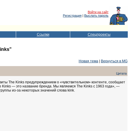
Войти на сайт
Регистрация
|
Выслать пароль
Ссылки
Спецпроекты
inks"
Новая тема
|
Вернуться в MG
Цитата
виты The Kinks предупреждением о «чувствительном» контенте, сообщает
 Kinks — это название бренда. Мы являемся The Kinks с 1963 года», —
группы из-за некоторых значений слова kink.