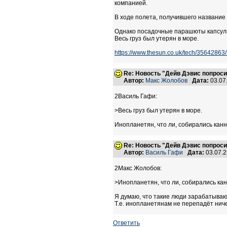
компанией.
В ходе полета, получившего название
Однако посадочные парашюты капсулы 
Весь груз был утерян в море.
https://www.thesun.co.uk/tech/35642863
Re: Новость "Дейв Дэвис попроси
Автор:
Макс Жолобов
Дата:
03.07
2Василь Гафи:
>Весь груз был утерян в море.
Инопланетян, что ли, собирались кан
Re: Новость "Дейв Дэвис попроси
Автор:
Василь Гафи
Дата:
03.07.
2Макс Жолобов:
>Инопланетян, что ли, собирались ка
Я думаю, что такие люди зарабатывают
Т.е. инопланетянам не перепадёт ниче
Ответить