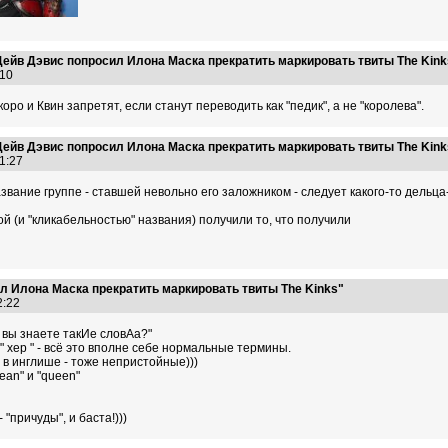
ейв Дэвис попросил Илона Маска прекратить маркировать твиты The Kink
6:10
оро и Квин запретят, если станут переводить как "педик", а не "королева".
ейв Дэвис попросил Илона Маска прекратить маркировать твиты The Kink
41:27
азвание группе - ставшей невольно его заложником - следует какого-то дельца
й (и "кликабельностью" названия) получили то, что получили
л Илона Маска прекратить маркировать твиты The Kinks"
42:22
а вы знаете такИе словАа?"
 " хер " - всё это вполне себе нормальные термины.
k" в инглише - тоже непристойные)))
ean" и "queen"
"причуды", и баста!)))