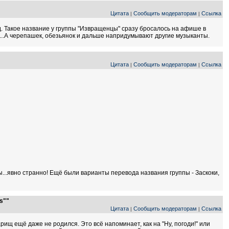
Цитата
Сообщить модераторам
Ссылка
|
|
т.д. Такое название у группы "Извращенцы" сразу бросалось на афише в
ы...А черепашек, обезьянок и дальше напридумывают другие музыканты.
Цитата
Сообщить модераторам
Ссылка
|
|
ды...явно странно! Ещё были варианты перевода названия группы - Заскоки,
s""
Цитата
Сообщить модераторам
Ссылка
|
|
арищ ещё даже не родился. Это всё напоминает, как на "Ну, погоди!" или