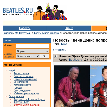
Новости
Книги
Главная
/
Мр.Поустман
/
Форум Music General
/ Новость "Дейв Дэвис попросил Илон
Новость "Дейв Дэвис попро
Поиск
Тема:
Kinks
Искать:
Ответить
Советы
Новость "Дейв Дэвис попросил И
Vox populi
Автор:
Beatles.ru
Дата:
19.02.23 2
Мр. Поустман
Клуб
Регистрация
Выслать пароль
Список участников
Мы помним
Клубная карта
Города
Дни рождения
Юбилеи регистрации
Все форумы
Форум Lost Lennon Tapes
Форум Photo
Форум Music General