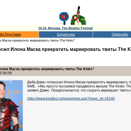
10.10. Москва. The Beatles Festival
Мр.Поустман
Барахолка
Оффлайн
а Маска прекратить маркировать твиты The Kinks"
сил Илона Маска прекратить маркировать твиты The K
лона Маска прекратить маркировать твиты The Kinks"
2:56:09
Дейв Дэвис попросил Илона Маска прекратить маркировать т
NME . «Мы просто пытаемся продвигать музыку The Kinks. The
заявил Дэвис. Предполагается, что соцсеть маркирует твиты 
https://www.beatles.ru/news/news.asp?news_id=16240