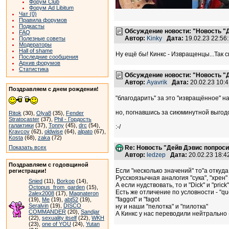
Форум Club
Форум Ad Libitum
Чат (0)
Правила форумов
Подкасты
Обсуждение новости: "Новость "Д
FAQ
Автор:
Kinky
Дата:
19.02.23 22:5
Полезные советы
Модераторы
Hall of shame
Ну ещё бы! Кинкс - Извращенцы...Так ск
Последние сообщения
Архив форумов
Статистика
Обсуждение новости: "Новость "Д
Автор:
Ayavrik
Дата:
20.02.23 10:
Поздравляем с днем рождения!
"благодарить" за это "извращённое" н
но, погнавшись за сиюминутной выгодо
Ritok
(30),
Olya8
(35),
Fender
Stratocaster
(37),
Phil - Гордость
галактики
(37),
Tonny
(45),
drc
(54),
:-/
Kravcov
(62),
oldwise
(64),
alpato
(67),
Kosta
(68),
zaka
(72)
Показать всех
Re: Новость "Дейв Дэвис попроси
Автор:
ledzep
Дата:
20.02.23 18:
Поздравляем с годовщиной
Если "несколько значений" то"а откуд
регистрации!
Русскоязычная аналогия "сука", "хрен"
Snied
(11),
Borkop
(14),
А если нудствовать, то и "Dick" и "pric
Octopus_from_garden
(15),
Есть же отличение по условности - "qu
2alex2008
(17),
Magnateron
"faggot" и "fagot
(19),
Me
(19),
abt52
(19),
Seralvin
(19),
DISCO
ну и наши "пелотка" и "пилотка"
COMMANDER
(20),
Sandjar
А Кинкс у нас переводили нейтрально - 
(22),
sexuality itself
(22),
WKH
(23),
one of YOU
(24),
Yutan