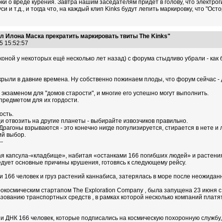
и о вреде курения. Завтра нашим заседателям придёт в голову, что электро
 и т.д., и тогда что, на каждый клип Kinks будут лепить маркировку, что "Ос
л Илона Маска прекратить маркировать твиты The Kinks"
25 15:52:57
оной у некоторых ещё несколько лет назад) с форума стыдливо убрали - как б
акрыли в давние времена. Ну собственно пожинаем плоды, что форум сейчас -
экзаменом для "домов старости", и многие его успешно могут выполнить.
предметом для их гордости.
ость.
и отвозить на другие планеты - выбирайте извозчиков правильно.
 Драгоны взрываются - это конечно нигде популизируется, стирается в нете 
ий выбор.
--
капсула-«кладбище», набитая «останками 166 погибших людей» и растения
едует основные причины крушения, готовясь к следующему рейсу.
 166 человек и груз растений каннабиса, затерялась в море после неожидан
рокосмическим стартапом The Exploration Company , была запущена 23 июня
зованию транспортных средств , в рамках которой несколько компаний платят
х и ДНК 166 человек, которые подписались на космическую похоронную службу