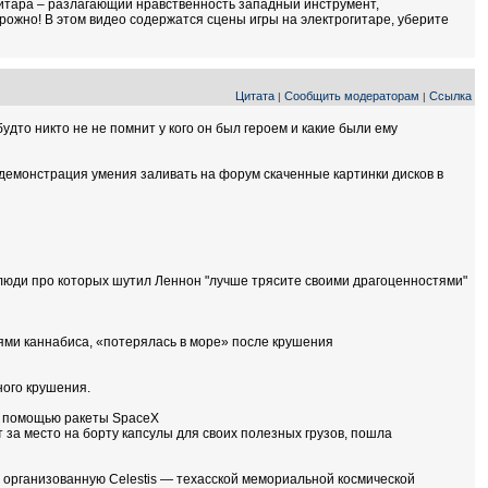
гитара – разлагающий нравственность западный инструмент,
торожно! В этом видео содержатся сцены игры на электрогитаре, уберите
Цитата
Сообщить модераторам
Ссылка
|
|
удто никто не не помнит у кого он был героем и какие были ему
 демонстрация умения заливать на форум скаченные картинки дисков в
и люди про которых шутил Леннон "лучше трясите своими драгоценностями"
ми каннабиса, «потерялась в море» после крушения
ного крушения.
 с помощью ракеты SpaceX
 за место на борту капсулы для своих полезных грузов, пошла
, организованную Celestis — техасской мемориальной космической