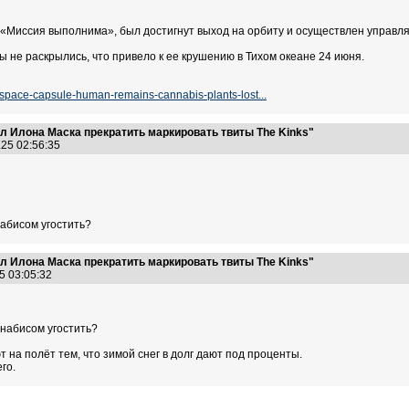
 «Миссия выполнима», был достигнут выход на орбиту и осуществлен управл
не раскрылись, что привело к ее крушению в Тихом океане 24 июня.
/space-capsule-human-remains-cannabis-plants-lost...
л Илона Маска прекратить маркировать твиты The Kinks"
.25 02:56:35
набисом угостить?
л Илона Маска прекратить маркировать твиты The Kinks"
25 03:05:32
ннабисом угостить?
 на полёт тем, что зимой снег в долг дают под проценты.
го.