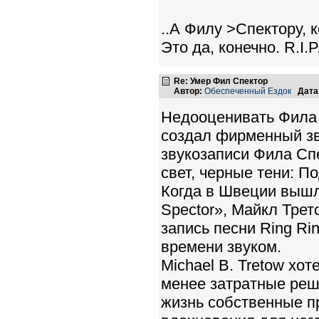
..А Филу >Спектору, 
Это да, конечно. R.I.P
Re: Умер Фил Спектор
Автор:
Обеспеченный Ездок
Дата
Недооценивать Фила 
создал фирменный зв
звукозаписи Фила Спе
свет, черные тени: П
Когда в Швеции вышла 
Spector», Майкл Трет
запись песни Ring Ri
времени звуком.
Michael B. Tretow хот
менее затратные реш
жизнь собственные п