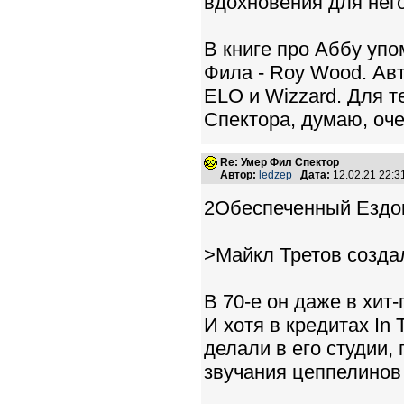
вдохновения для нег
В книге про Аббу уп
Фила - Roy Wood. Авт
ELO и Wizzard. Для те
Спектора, думаю, оч
Re: Умер Фил Спектор
Автор:
ledzep
Дата:
12.02.21 22:
2Обеспеченный Ездо
>Майкл Третов созд
В 70-е он даже в хит-
И хотя в кредитах In 
делали в его студии,
звучания цеппелинов