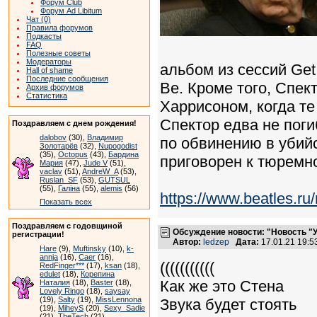
Форум Club
Форум Ad Libitum
Чат (0)
Правила форумов
Подкасты
FAQ
Полезные советы
Модераторы
альбом из сессий Get 
Hall of shame
Последние сообщения
Be. Кроме того, Спе
Архив форумов
Статистика
Харрисоном, когда те
Спектор едва не поги
Поздравляем с днем рождения!
dalobov
(30),
Владимир
по обвинению в убий
Золотарёв
(32),
Nupogodist
(35),
Octopus
(43),
Бардина
приговорен к тюремно
Мария
(47),
Jude V
(51),
vaclav
(51),
AndreW_A
(53),
Ruslan_SF
(53),
GUTSUL
(55),
Галіна
(55),
alemis
(56)
https://www.beatles.
Показать всех
Поздравляем с годовщиной
Обсуждение новости: "Новость "
регистрации!
Автор:
ledzep
Дата:
17.01.21 19:
Hare
(9),
Muftinsky
(10),
k-
annja
(16),
Caer
(16),
(((((((((((
RedFinger***
(17),
ksan
(18),
edulet
(18),
Корепина
Как же это Стена
Наталия
(18),
Baster
(18),
Lovely Ringo
(18),
saysay
(19),
Salty
(19),
MissLennona
Звука будет стоять
(19),
MiheyS
(20),
Sexy_Sadie
(21),
TheTech
(21)