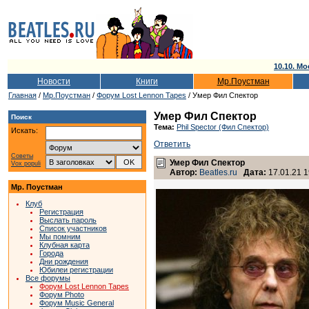
10.10. Мо
Новости
Книги
Мр.Поустман
Главная
/
Мр.Поустман
/
Форум Lost Lennon Tapes
/ Умер Фил Спектор
Умер Фил Спектор
Поиск
Тема:
Phil Spector (Фил Спектор)
Искать:
Ответить
Советы
Умер Фил Спектор
Vox populi
Автор:
Beatles.ru
Дата:
17.01.21 1
Мр. Поустман
Клуб
Регистрация
Выслать пароль
Список участников
Мы помним
Клубная карта
Города
Дни рождения
Юбилеи регистрации
Все форумы
Форум Lost Lennon Tapes
Форум Photo
Форум Music General