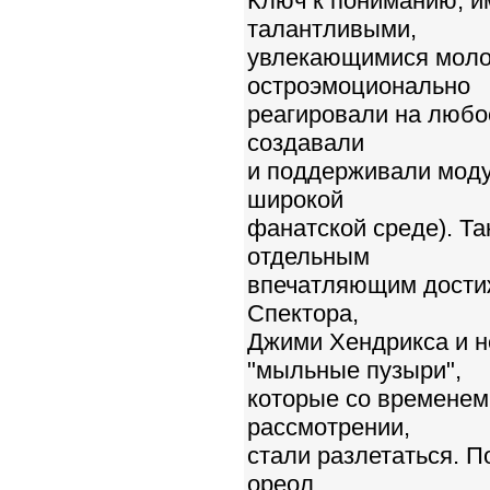
Ключ к пониманию, им
талантливыми,
увлекающимися молод
остроэмоционально
реагировали на любое
создавали
и поддерживали моду
широкой
фанатской среде). Т
отдельным
впечатляющим достиж
Спектора,
Джими Хендрикса и н
"мыльные пузыри",
которые со временем
рассмотрении,
стали разлетаться. П
ореол