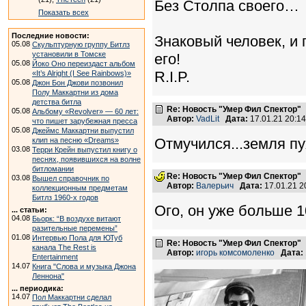
Без Столпа своего…
Показать всех
Последние новости:
Знаковый человек, и
05.08
Скульптурную группу Битлз
установили в Томске
его!
05.08
Йоко Оно переиздаст альбом
R.I.P.
«It’s Alright (I See Rainbows)»
05.08
Джон Бон Джови позвонил
Полу Маккартни из дома
детства битла
Re: Новость "Умер Фил Спектор"
05.08
Альбому «Revolver» — 60 лет:
Автор:
VadLit
Дата:
17.01.21 20:1
что пишет зарубежная пресса
05.08
Джеймс Маккартни выпустил
Отмучился...земля пу
клип на песню «Dreams»
03.08
Терри Крейн выпустил книгу о
песнях, появившихся на волне
битломании
Re: Новость "Умер Фил Спектор"
03.08
Вышел справочник по
Автор:
Валерьич
Дата:
17.01.21 
коллекционным предметам
Битлз 1960-х годов
Ого, он уже больше 1
... статьи:
04.08
Бьорк: “В воздухе витают
разительные перемены”
01.08
Интервью Пола для ЮТуб
Re: Новость "Умер Фил Спектор"
канала The Rest is
Автор:
игорь комсомоленко
Дата:
Entertainment
14.07
Книга "Слова и музыка Джона
Леннона"
... периодика:
14.07
Пол Маккартни сделал