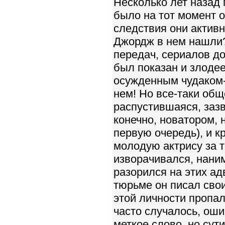
Несколько лет назад 
было на тот момент 
следствия они активн
Джордж в нем нашли?
передач, сериалов д
был показан и злоде
осужденным чудаком-г
нем! Но все-таки об
распустившаяся, заз
конечно, новатором, 
первую очередь), и к
молодую актрису за т
изворачивался, наним
разорился на этих ад
тюрьме он писал свои
этой личности пропал
часто случалось, оши
меткое слово, но сут