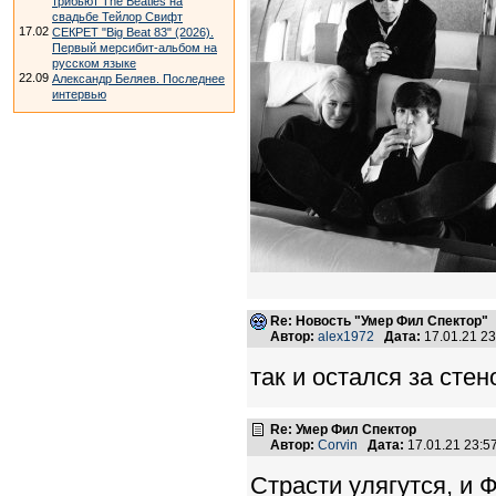
трибьют The Beatles на
свадьбе Тейлор Свифт
17.02
СЕКРЕТ "Big Beat 83" (2026).
Первый мерсибит-альбом на
русском языке
22.09
Александр Беляев. Последнее
интервью
Re: Новость "Умер Фил Спектор"
Автор:
alex1972
Дата:
17.01.21 2
так и остался за стен
Re: Умер Фил Спектор
Автор:
Corvin
Дата:
17.01.21 23:
Страсти улягутся, и 