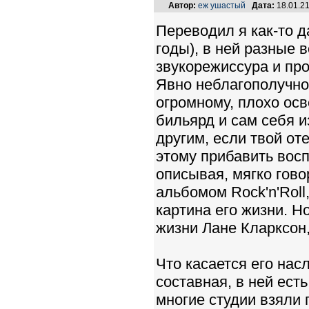
Автор:
еж ушастый
Дата:
18.01.2
Переводил я как-то 
годы), в ней разные 
звукорежиссура и про
Явно неблагополучно
огромному, плохо осв
бильярд и сам себя и
другим, если твой от
этому прибавить вос
описывая, мягко гово
альбомом Rock'n'Roll
картина его жизни. Н
жизни Лане Кларксон,
Что касается его нас
составная, в ней ест
многие студии взяли 