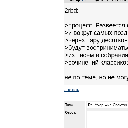
Автор:
koderr
Дата:
12.02.21 22:
2rbd:
>процесс. Развеется
>и вокруг самых поз
>через пару десятков
>будут воспринимать
>из писем в собрани
>сочинений классико
не по теме, но не мо
Ответить
Тема:
Ответ: