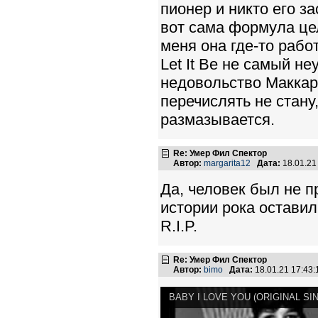
пионер и никто его з
вот сама формула цел
меня она где-то работ
Let It Be не самый н
недовольство Маккарт
перечислять не стану
размазывается.
Re: Умер Фил Спектор
Автор:
margarita12
Дата:
18.01.21
Да, человек был не п
истории рока оставил
R.I.P.
Re: Умер Фил Спектор
Автор:
bimo
Дата:
18.01.21 17:43
BABY I LOVE YOU (ORIGINAL SI